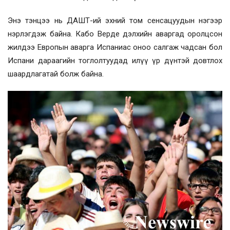
Энэ тэнцээ нь ДАШТ-ий эхний том сенсацуудын нэгээр
нэрлэгдэж байна. Кабо Верде дэлхийн аваргад оролцсон
жилдээ Европын аварга Испаниас оноо салгаж чадсан бол
Испани дараагийн тоглолтуудад илүү үр дүнтэй довтлох
шаардлагатай болж байна.