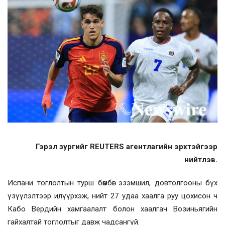
Гэрэл зургийг REUTERS агентлагийн эрхтэйгээр
нийтлэв.
Испани тоглолтын турш бөмбөг эзэмшил, довтолгооны бүх
үзүүлэлтээр илүүрхэж, нийт 27 удаа хаалга руу цохисон ч
Кабо Вердийн хамгаалалт болон хаалгач Возиньягийн
гайхалтай тоглолтыг давж чадсангүй.