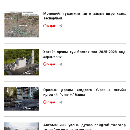
Монелийн гудамжны авто замыг өнөөдрөөс хааж,
засварлана
5 цаг
Хогийг эрчим хүч болгох төсөл 2025-2028 онд
хэрэгжинэ
5 цаг
Оросын дроны халдлага Украины энгийн
иргэдийг "онилж" байна
6 цаг
Автомашины улсын дугаар сондгой тоогоор
төгссөн бол өнөөдөр шатахуун авна