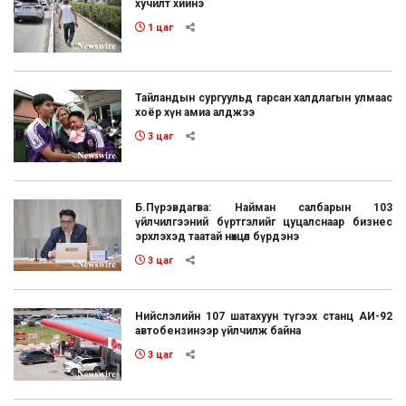
хучилт хийнэ
1 цаг
Тайландын сургуульд гарсан халдлагын улмаас
хоёр хүн амиа алджээ
3 цаг
Б.Пүрэвдагва: Найман салбарын 103
үйлчилгээний бүртгэлийг цуцалснаар бизнес
эрхлэхэд таатай нөхцөл бүрдэнэ
3 цаг
Нийслэлийн 107 шатахуун түгээх станц АИ-92
автобензинээр үйлчилж байна
3 цаг