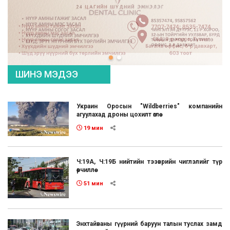
ШИНЭ МЭДЭЭ
Украин Оросын "Wildberries" компанийн
агуулахад дроны цохилт өглөө
19 мин
Ч:19А, Ч:19Б нийтийн тээврийн чиглэлийг түр
өөрчиллөө
51 мин
Энхтайваны гүүрний баруун талын туслах замд