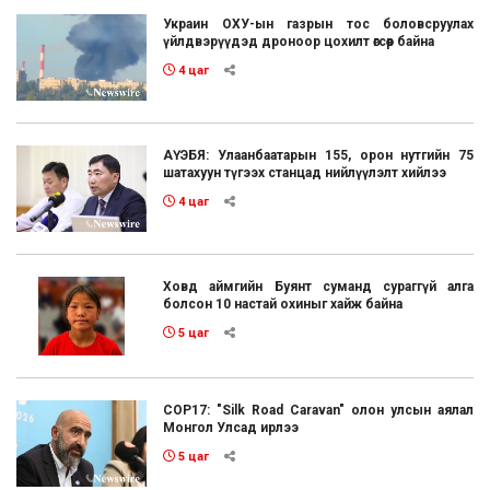
Украин ОХУ-ын газрын тос боловсруулах
үйлдвэрүүдэд дроноор цохилт өгсөөр байна
4 цаг
АҮЭБЯ: Улаанбаатарын 155, орон нутгийн 75
шатахуун түгээх станцад нийлүүлэлт хийлээ
4 цаг
Ховд аймгийн Буянт суманд сураггүй алга
болсон 10 настай охиныг хайж байна
5 цаг
COP17: "Silk Road Caravan" олон улсын аялал
Монгол Улсад ирлээ
5 цаг