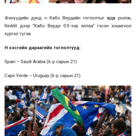
Фэнүүдийн дунд ч Кабо Вердийн тоглолтыг өндөр үнэлж,
Reddit дээр “Кабо Верде 0:0-ээр яллаа” гэсэн хошигнол
хүртэл түгэв.
H хэсгийн дараагийн тоглолтууд:
Spain – Saudi Arabia (6-р сарын 21)
Cape Verde – Uruguay (6-р сарын 21)