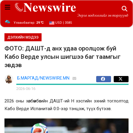
Эерэг мэдээллийг эн тэргүүнд
Улаанбаатар:
29 ℃
USD | 3585
ДЭЛХИЙН МЭДЭЭ
ФОТО: ДАШТ-д анх удаа оролцож буй
Кабо Верде улсын шигшээ баг таамгыг
эвдэв
Б.МАРГАД/NEWSWIRE.MN
2026-06-16
2026 оны хөлбөмбөгийн ДАШТ-ий H хэсгийн эхний тоглолтод
Кабо Верде Испанитай 0:0-ээр тэнцэж, түүх бүтээв.