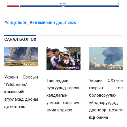
#
, #
,
ОНЦОЛСОН
ХӨЛ БӨМБӨГИЙН ДАШТ 2026
САНАЛ БОЛГОХ
Украин Оросын
Украин ОХУ-ын
Тайландын
"Wildberries"
газрын тос
сургуульд гарсан
компанийн
боловсруулах
халдлагын
агуулахад дроны
үйлдвэрүүдэд
улмаас хоёр хүн
цохилт өглөө
дроноор цохилт
амиа алджээ
өгсөөр байна