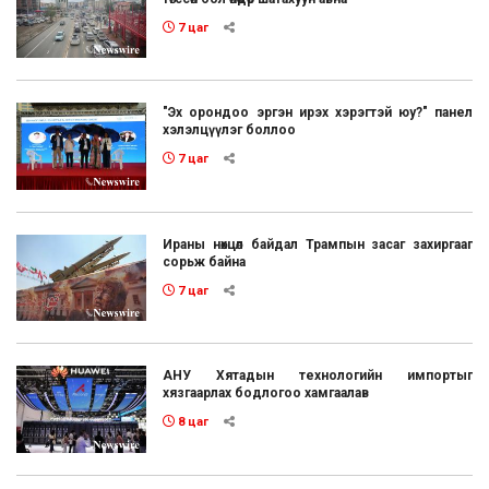
7 цаг
"Эх орондоо эргэн ирэх хэрэгтэй юу?" панел
хэлэлцүүлэг боллоо
7 цаг
Ираны нөхцөл байдал Трампын засаг захиргааг
сорьж байна
7 цаг
АНУ Хятадын технологийн импортыг
хязгаарлах бодлогоо хамгаалав
8 цаг