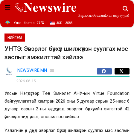
Эерэг мэдээллийг эн тэргүүнд
Улаанбаатар:
27 ℃
USD | 3585
НИЙГЭМ
УНТЭ: Эвэрлэг бүрхүүл шилжүүлэн суулгах мэс
заслыг амжилттай хийлээ
NEWSWIRE.MN
2026-06-15
Улсын Нэгдүгээр Төв Эмнэлэг АНУ-ын Virtue Foundation
байгууллагатай хамтран 2026 оны 5 дугаар сарын 25-наас 6
дугаар сарын 2-ны өдрүүдэд эвэрлэг бүрхүүлийн эмгэгтэй 42
үйлчлүүлэгчид үзлэг, оношилгоо хийлээ.
Үзлэгийн үр дүнд эвэрлэг бүрхүүл шилжүүлэн суулгах мэс заслын