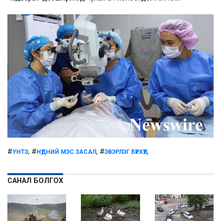
#
, #
, #
,
УНТЭ
НҮДНИЙ МЭС ЗАСАЛ
ЭВЭРЛЭГ БҮРХҮҮЛ
САНАЛ БОЛГОХ