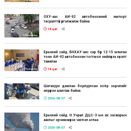
ОХУ-аас АИ-92 автобензиний импорт
тасралтгүй үргэлжилж байна
14 цаг
Ерөнхий сайд БНХАУ-аас сар бүр 12-15 мянган
тонн АИ-92 автобензин тогтмол нийлүүлэх хүсэлт
тавилаа
14 цаг
Шатахуун дамлан борлуулсан хоёр зөрчлийг
илрүүлэн шалгаж байна
2026-08-07
Ерөнхий сайд Н.Учрал ДЦС-3-ын их засварын
ажлыг эрчимжүүлэх чиглэл өглөө
2026-08-07