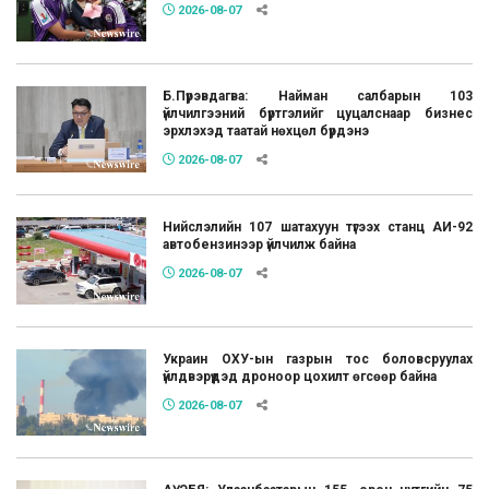
2026-08-07
Б.Пүрэвдагва: Найман салбарын 103
үйлчилгээний бүртгэлийг цуцалснаар бизнес
эрхлэхэд таатай нөхцөл бүрдэнэ
2026-08-07
Нийслэлийн 107 шатахуун түгээх станц АИ-92
автобензинээр үйлчилж байна
2026-08-07
Украин ОХУ-ын газрын тос боловсруулах
үйлдвэрүүдэд дроноор цохилт өгсөөр байна
2026-08-07