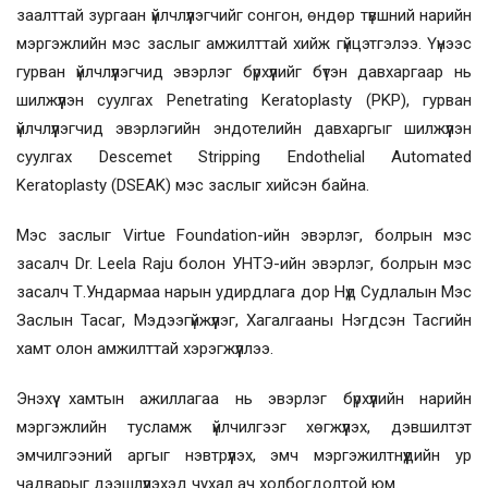
заалттай зургаан үйлчлүүлэгчийг сонгон, өндөр түвшний нарийн
мэргэжлийн мэс заслыг амжилттай хийж гүйцэтгэлээ. Үүнээс
гурван үйлчлүүлэгчид эвэрлэг бүрхүүлийг бүтэн давхаргаар нь
шилжүүлэн суулгах Penetrating Keratoplasty (PKP), гурван
үйлчлүүлэгчид эвэрлэгийн эндотелийн давхаргыг шилжүүлэн
суулгах Descemet Stripping Endothelial Automated
Keratoplasty (DSEAK) мэс заслыг хийсэн байна.
Мэс заслыг Virtue Foundation-ийн эвэрлэг, болрын мэс
засалч Dr. Leela Raju болон УНТЭ-ийн эвэрлэг, болрын мэс
засалч Т.Ундармаа нарын удирдлага дор Нүд Судлалын Мэс
Заслын Тасаг, Мэдээгүйжүүлэг, Хагалгааны Нэгдсэн Тасгийн
хамт олон амжилттай хэрэгжүүллээ.
Энэхүү хамтын ажиллагаа нь эвэрлэг бүрхүүлийн нарийн
мэргэжлийн тусламж үйлчилгээг хөгжүүлэх, дэвшилтэт
эмчилгээний аргыг нэвтрүүлэх, эмч мэргэжилтнүүдийн ур
чадварыг дээшлүүлэхэд чухал ач холбогдолтой юм.