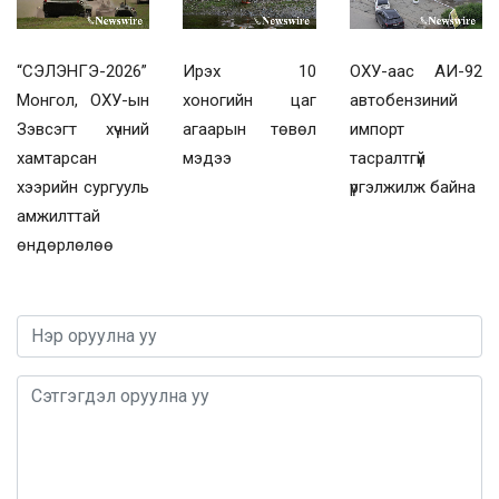
“СЭЛЭНГЭ-2026”
Ирэх 10
ОХУ-аас АИ-92
Монгол, ОХУ-ын
хоногийн цаг
автобензиний
Зэвсэгт хүчний
агаарын төвөл
импорт
хамтарсан
мэдээ
тасралтгүй
хээрийн сургууль
үргэлжилж байна
амжилттай
өндөрлөлөө