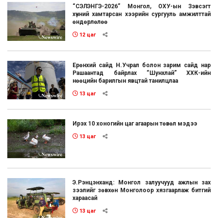
“СЭЛЭНГЭ-2026” Монгол, ОХУ-ын Зэвсэгт
хүчний хамтарсан хээрийн сургууль амжилттай
өндөрлөлөө
12 цаг
Ерөнхий сайд Н.Учрал болон зарим сайд нар
Рашаантад байрлах “Шунхлай” ХХК-ийн
нөөцийн барилгын явцтай танилцлаа
13 цаг
Ирэх 10 хоногийн цаг агаарын төвөл мэдээ
13 цаг
Э.Рэнцэнханд: Монгол залуучууд ажлын зах
зээлийг зөвхөн Монголоор хязгаарлаж битгий
хараасай
13 цаг