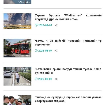
Украин Оросын "Wildberries" компанийн
агуулахад дроны цохилт өглөө
2026-08-07
Ч:19А, Ч:19Б нийтийн тээврийн чиглэлийг түр
өөрчиллөө
2026-08-07
Энхтайваны гүүрний баруун талын туслах замд
хучилт хийнэ
2026-08-07
Тайландын сургуульд гарсан халдлагын улмаас
хоёр хүн амиа алджээ