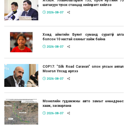
АҮЭБЯ: Улаанбаатарын 155, орон нутгийн 75
шатахуун түгээх станцад нийлүүлэлт хийлээ
2026-08-07
Ховд аймгийн Буянт суманд сураггүй алга
болсон 10 настай охиныг хайж байна
2026-08-07
COP17: "Silk Road Caravan" олон улсын аялал
Монгол Улсад ирлээ
2026-08-07
Монелийн гудамжны авто замыг өнөөдрөөс
хааж, засварлана
2026-08-07