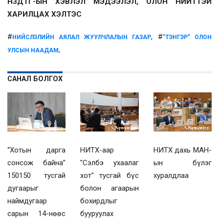
НЗДТГ-ЫН ХЭВЛЭЛ МЭДЭЭЛЭЛ, ОЛОН НИЙТТЭЙ
ХАРИЛЦАХ ХЭЛТЭС
#
, #
НИЙСЛЭЛИЙН АЯЛАЛ ЖУУЛЧЛАЛЫН ГАЗАР
"ТЭНГЭР" ОЛОН
,
УЛСЫН НААДАМ
САНАЛ БОЛГОХ
“Хотын дарга
НИТХ-аар
НИТХ дахь МАН-
сонсож байна”
"Сэлбэ ухаалаг
ын бүлэг
150150 тусгай
хот" тусгай бүс
хуралдлаа
дугаарыг
болон агаарын
наймдугаар
бохирдлыг
сарын 14-нөөс
бууруулах