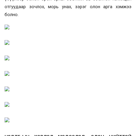
отгуудаар зочлох, морь унах, зэрэг олон арга хэмжээ
болно.