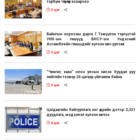
тэрбум төгрөгөөр хохирчээ
2 цаг
Байнгын хорооны дарга Г.Тэмүүлэн тэргүүтэй
УИХ-ын гишүүд БНСУ-ын Үндэсний
Ассамблейн гишүүдийг хүлээн авч уулзав
2 цаг
“Чингис хаан” олон улсын нисэх буудал руу
нийтийн тээвэр 24 цагаар үйлчилж байна
2 цаг
Цагдаагийн байгууллага нэг өдрийн дотор 2,321
дуудлага, мэдээлэл хүлээн авчээ
4 цаг