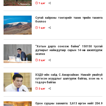
1 цаг
Сутай хайрхны тэнгэрийг тахих төрийн тахилга
боллоо
1 цаг
“Хотын дарга сонсож байна” 150150 тусгай
дугаарыг наймдугаар сарын 14-нөөс ажиллуулж
эхэлнэ
2 цаг
ХЗДХ-ийн сайд С.Амарсайхан: Намайг увайгүй
гүтгэсэн асуудлыг шалгуулж байгаа, эзэн нь ч
тодорч байгаа
2 цаг
Орон сууцны захиалга: 3,613 иргэн нийт 204.9