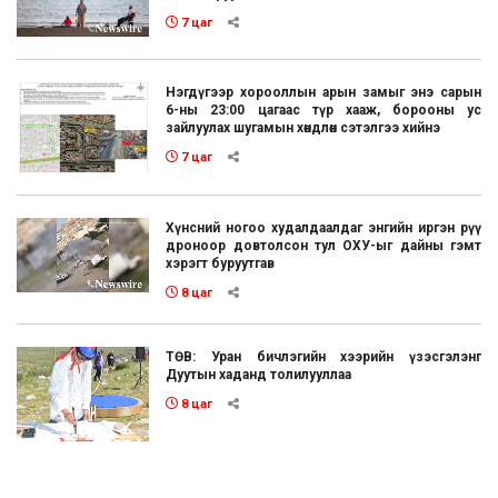
7 цаг
Нэгдүгээр хорооллын арын замыг энэ сарын
6-ны 23:00 цагаас түр хааж, борооны ус
зайлуулах шугамын хөндлөн сэтэлгээ хийнэ
7 цаг
Хүнсний ногоо худалдаалдаг энгийн иргэн рүү
дроноор довтолсон тул ОХУ-ыг дайны гэмт
хэрэгт буруутгав
8 цаг
ТӨВ: Уран бичлэгийн хээрийн үзэсгэлэнг
Дуутын хаданд толилууллаа
8 цаг