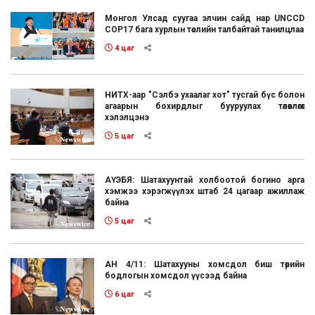
Монгол Улсад суугаа элчин сайд нар UNCCD
COP17 бага хурлын төслийн талбайтай танилцлаа
4 цаг
НИТХ-аар "Сэлбэ ухаалаг хот" тусгай бүс болон
агаарын бохирдлыг бууруулах төлөвлөгөөг
хэлэлцэнэ
5 цаг
АҮЭБЯ: Шатахуунтай холбоотой богино арга
хэмжээ хэрэгжүүлэх штаб 24 цагаар ажиллаж
байна
5 цаг
АН 4/11: Шатахууны хомсдол биш төрийн
бодлогын хомсдол үүсээд байна
6 цаг