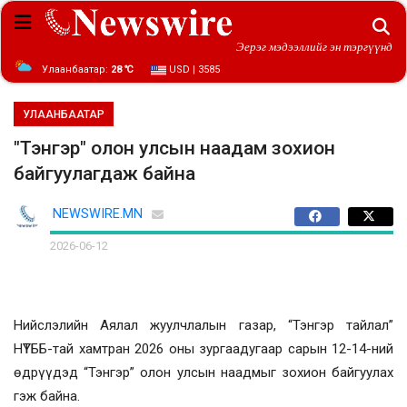
Эерэг мэдээллийг эн тэргүүнд
Улаанбаатар:
28 ℃
USD | 3585
УЛААНБААТАР
"Тэнгэр" олон улсын наадам зохион
байгуулагдаж байна
NEWSWIRE.MN
2026-06-12
Нийслэлийн Аялал жуулчлалын газар, “Тэнгэр тайлал”
НҮТББ-тай хамтран 2026 оны зургаадугаар сарын 12-14-ний
өдрүүдэд “Тэнгэр” олон улсын наадмыг зохион байгуулах
гэж байна.