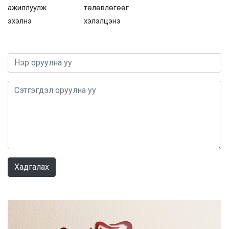
ажиллуулж
төлөвлөгөөг
эхэлнэ
хэлэлцэнэ
0 / 1000
Хадгалах