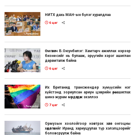
НИТХ дахь МАН-ын бүлэг хуралдлаа
6 цаг
Өмгөөлөгч Б.Оюунбилэг: Хамтарч ажиллах нэрээр
бизнесийг нь булааж, эрүүгийн хэрэг ашиглан
дарамталж байна
6 цаг
Их Британид трансжендер хүмүүсийн нэг
хүйстэнд зориулсан ариун цэврийн өрөө ашиглах
шинэ журам мөрдөгдөж эхэллээ
7 цаг
Ормузын хоолойгоор нэвтрэх хөлөг онгоцны
хөдөлгөөнийг Иранд хариуцуулах түр хэлэлцээрийг
боловсруулж байна