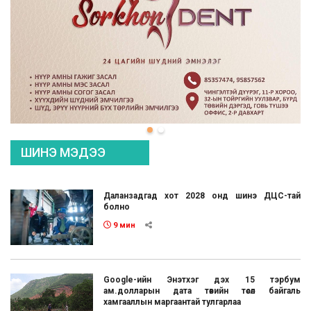
ШИНЭ МЭДЭЭ
Даланзадгад хот 2028 онд шинэ ДЦС-тай
болно
9 мин
Google-ийн Энэтхэг дэх 15 тэрбум
ам.долларын дата төвийн төсөл байгаль
хамгааллын маргаантай тулгарлаа