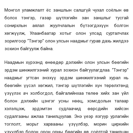
Монгол уламжлалт ёс заншлын салшгүй чухал соёлын өв
болох тэнгэр, газар шүтлэгийн зан заншлыг тусгай
сонирхлын аялал жуулчлалын бүтээгдэхүүн болгон
хөгжүүлж, Улаанбаатар хотыг олон улсад сурталчлах
зорилгоор “Тэнгэр” олон улсын наадмыг гурав дахь жилдээ
зохион байгуулж байна.
Наадмын хүрээнд өнөөдөр дэлхийн олон улсын бөөгийн
эрдэм шинжилгээний хурал зохион байгуулагдлаа. “Тэнгэр”
наадмыг угтсан энэхүү эрдэм шинжилгээний хурал нь
бөөгийн үүсэл хөгжил, тэнгэр шүтлэгийн хүн төрөлхтөнд
үзүүлэх ач холбогдол, байгалийнхаа төлөө хийх зан үйл
болон дэлхийн цэнгэг усны нөөц, хомсдолын талаар
хэлэлцэж, эрдэмтэн судлаачид өөрсдийн хийсэн
судалгааны ажлаа танилцуулав. Энэ үеэр язгуур урлагийн
тоглолт, морьт харвааны үзүүлбэр, морин циркийн
үзүүлбэр болон орон орны бөөгийн өв соёлтой танилцан