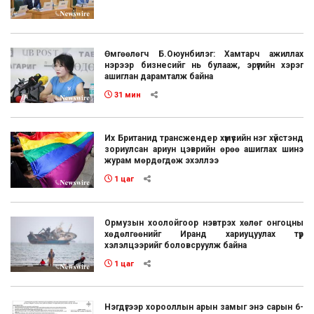
Өмгөөлөгч Б.Оюунбилэг: Хамтарч ажиллах
нэрээр бизнесийг нь булааж, эрүүгийн хэрэг
ашиглан дарамталж байна
31 мин
Их Британид трансжендер хүмүүсийн нэг хүйстэнд
зориулсан ариун цэврийн өрөө ашиглах шинэ
журам мөрдөгдөж эхэллээ
1 цаг
Ормузын хоолойгоор нэвтрэх хөлөг онгоцны
хөдөлгөөнийг Иранд хариуцуулах түр
хэлэлцээрийг боловсруулж байна
1 цаг
Нэгдүгээр хорооллын арын замыг энэ сарын 6-