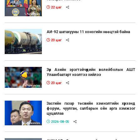
22 цаг
АИ-92 шатахууны 11 хоногийн нөөцтэй байна
23 цаг
Зүүн Азийн эрэгтэйчүүдийн волейболын АШТ
Улаанбаатарт нээлтээ хийлээ
23 цаг
Засгийн газар төсвийн хэмнэлтийн хүрээнд
форум, чуулган, салбарын ойн арга хэмжээг
цуцаллаа
2026-08-05