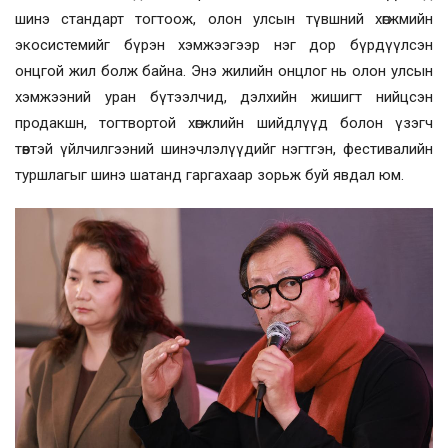
шинэ стандарт тогтоож, олон улсын түвшний хөгжмийн
экосистемийг бүрэн хэмжээгээр нэг дор бүрдүүлсэн
онцгой жил болж байна. Энэ жилийн онцлог нь олон улсын
хэмжээний уран бүтээлчид, дэлхийн жишигт нийцсэн
продакшн, тогтвортой хөгжлийн шийдлүүд болон үзэгч
төвтэй үйлчилгээний шинэчлэлүүдийг нэгтгэн, фестивалийн
туршлагыг шинэ шатанд гаргахаар зорьж буй явдал юм.