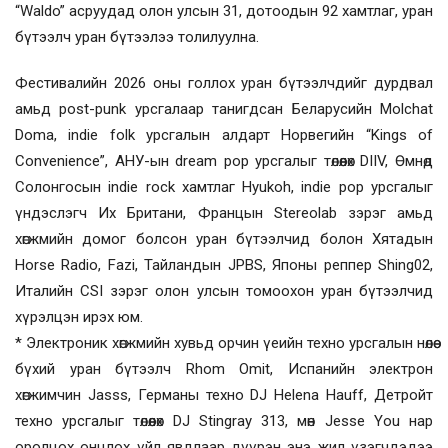
“Waldo” асруудад олон улсын 31, дотоодын 92 хамтлаг, уран
бүтээлч уран бүтээлээ толилуулна.
Фестивалийн 2026 оны голлох уран бүтээлчдийг дурдвал
амьд post-punk урсгалаар танигдсан Беларусийн Molchat
Doma, indie folk урсгалын алдарт Норвегийн “Kings of
Convenience”, АНУ-ын dream pop урсгалыг төлөөлөх DIIV, Өмнөд
Солонгосын indie rock хамтлаг Hyukoh, indie pop урсгалыг
үндэслэгч Их Британи, Францын Stereolab зэрэг амьд
хөгжмийн домог болсон уран бүтээлчид болон Хятадын
Horse Radio, Fazi, Тайландын JPBS, Японы реппер Shing02,
Италийн CSI зэрэг олон улсын томоохон уран бүтээлчид
хүрэлцэн ирэх юм.
* Электроник хөгжмийн хувьд орчин үеийн техно урсгалын нөлөө
бүхий уран бүтээлч Rhom Omit, Испанийн электрон
хөгжимчин Jasss, Германы техно DJ Helena Hauff, Детройт
техно урсгалыг төлөөлөх DJ Stingray 313, мөн Jesse You нар
оролцох онцлох үйл явдлаар дүүрэн энэ жил үзэгчдэдээ