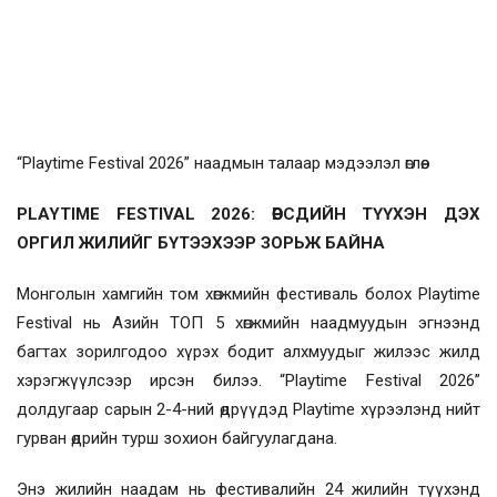
“Playtime Festival 2026” наадмын талаар мэдээлэл өглөө.
PLAYTIME FESTIVAL 2026: ӨӨРСДИЙН ТҮҮХЭН ДЭХ
ОРГИЛ ЖИЛИЙГ БҮТЭЭХЭЭР ЗОРЬЖ БАЙНА
Монголын хамгийн том хөгжмийн фестиваль болох Playtime
Festival нь Азийн ТОП 5 хөгжмийн наадмуудын эгнээнд
багтах зорилгодоо хүрэх бодит алхмуудыг жилээс жилд
хэрэгжүүлсээр ирсэн билээ. “Playtime Festival 2026”
долдугаар сарын 2-4-ний өдрүүдэд Playtime хүрээлэнд нийт
гурван өдрийн турш зохион байгуулагдана.
Энэ жилийн наадам нь фестивалийн 24 жилийн түүхэнд