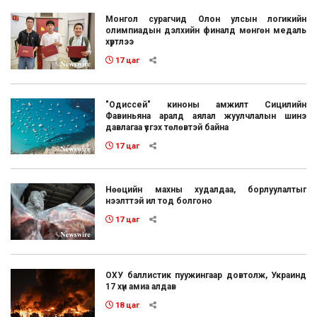
Монгол сурагчид Олон улсын логикийн
олимпиадын дэлхийн финалд мөнгөн медаль
хүртлээ
17 цаг
"Одиссей" киноны амжилт Сицилийн
Фавиньяна аралд аялал жуулчлалын шинэ
давлагаа үүсгэх төлөвтэй байна
17 цаг
Нөөцийн махны худалдаа, борлуулалтыг
нээлттэй ил тод болгоно
17 цаг
ОХУ баллистик пуужингаар довтолж, Украинд
17 хүн амиа алдав
18 цаг