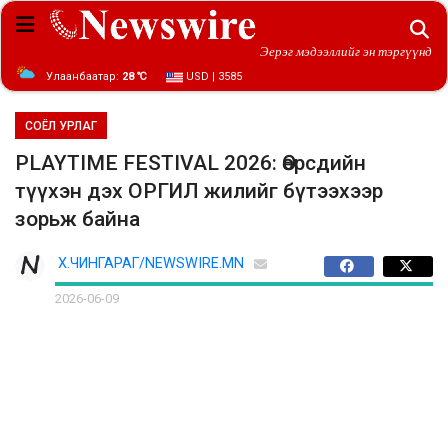
Эерэг мэдээллийг эн тэргүүнд
Улаанбаатар:
28 ℃
USD | 3585
СОЁЛ УРЛАГ
PLAYTIME FESTIVAL 2026: Өөрсдийн
түүхэн дэх ОРГИЛ жилийг бүтээхээр
зорьж байна
Х.ЧИНГАРАГ/NEWSWIRE.MN
2026-06-09