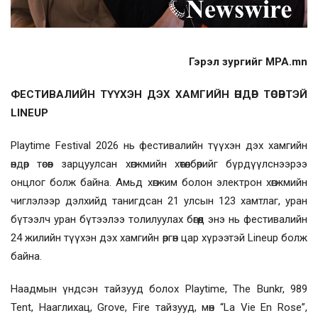
Гэрэл зургийг MPA.mn
ФЕСТИВАЛИЙН ТҮҮХЭН ДЭХ ХАМГИЙН ӨНДӨР ТӨСӨВТЭЙ
LINEUP
Playtime Festival 2026 нь фестивалийн түүхэн дэх хамгийн
өндөр төсөв зарцуулсан хөгжмийн хөтөлбөрийг бүрдүүлснээрээ
онцлог болж байна. Амьд хөгжим болон электрон хөгжмийн
чиглэлээр дэлхийд танигдсан 21 улсын 123 хамтлаг, уран
бүтээлч уран бүтээлээ толилуулах бөгөөд энэ нь фестивалийн
24 жилийн түүхэн дэх хамгийн өргөн цар хүрээтэй Lineup болж
байна.
Наадмын үндсэн тайзууд болох Playtime, The Bunkr, 989
Tent, Нааглихац, Grove, Fire тайзууд, мөн “La Vie En Rose”,