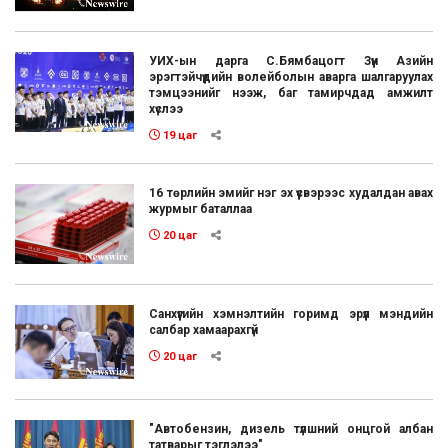
УИХ-ын дарга С.Бямбацогт Зүүн Азийн
эрэгтэйчүүдийн волейболын аварга шалгаруулах
тэмцээнийг нээж, баг тамирчдад амжилт
хүслээ
19 цаг
16 төрлийн эмийг нэг эх үүсвэрээс худалдан авах
журмыг баталлаа
20 цаг
Санхүүгийн хэмнэлтийн горимд эрүүл мэндийн
салбар хамаарахгүй
20 цаг
"Автобензин, дизель түлшний онцгой албан
татварыг тэглэлээ"