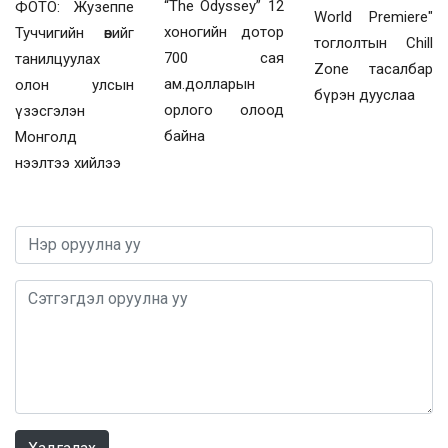
“The Odyssey” 12
ФОТО: Жузеппе
World Premiere"
хоногийн дотор
Туччигийн өвийг
тоглолтын Chill
700 сая
танилцуулах
Zone тасалбар
ам.долларын
олон улсын
бүрэн дууслаа
орлого олоод
үзэсгэлэн
байна
Монголд
нээлтээ хийлээ
0 / 1000