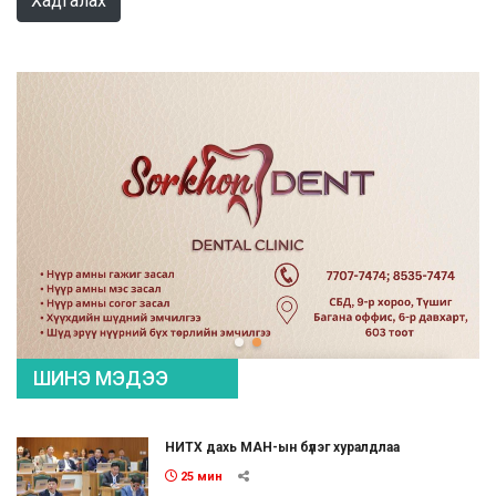
Хадгалах
ШИНЭ МЭДЭЭ
НИТХ дахь МАН-ын бүлэг хуралдлаа
25 мин