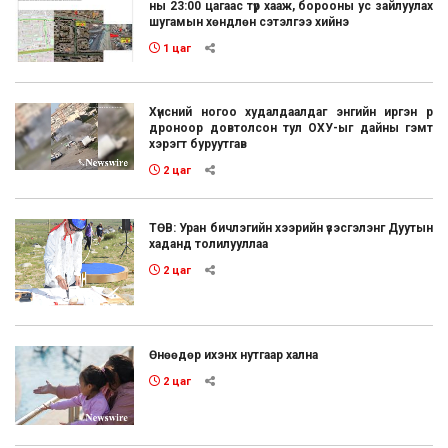
ны 23:00 цагаас түр хааж, борооны ус зайлуулах
шугамын хөндлөн сэтэлгээ хийнэ
1 цаг
Хүнсний ногоо худалдаалдаг энгийн иргэн рүү
дроноор довтолсон тул ОХУ-ыг дайны гэмт
хэрэгт буруутгав
2 цаг
ТӨВ: Уран бичлэгийн хээрийн үзэсгэлэнг Дуутын
хаданд толилууллаа
2 цаг
Өнөөдөр ихэнх нутгаар хална
2 цаг