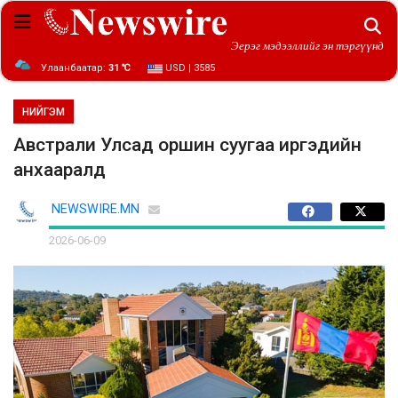
Эерэг мэдээллийг эн тэргүүнд
Улаанбаатар:
31 ℃
USD | 3585
НИЙГЭМ
Австрали Улсад оршин суугаа иргэдийн
анхааралд
NEWSWIRE.MN
2026-06-09