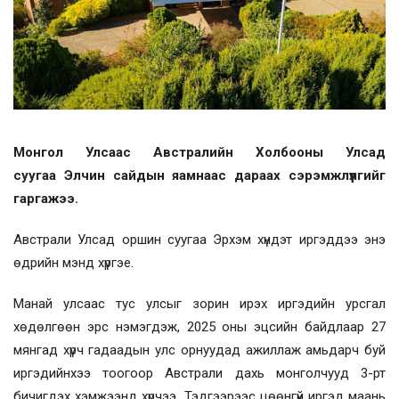
Монгол Улсаас Австралийн Холбооны Улсад
суугаа
Элчин сайдын яамнаас дараах сэрэмжлүүлгийг
гаргажээ.
Австрали Улсад оршин суугаа Эрхэм хүндэт иргэддээ энэ
өдрийн мэнд хүргэе.
Манай улсаас тус улсыг зорин ирэх иргэдийн урсгал
хөдөлгөөн эрс нэмэгдэж, 2025 оны эцсийн байдлаар 27
мянгад хүрч гадаадын улс орнуудад ажиллаж амьдарч буй
иргэдийнхээ тоогоор Австрали дахь монголчууд 3-рт
бичигдэх хэмжээнд хүрчээ. Тэдгээрээс цөөнгүй иргэд маань