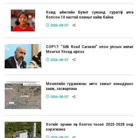
Ховд аймгийн Буянт суманд сураггүй алга
болсон 10 настай охиныг хайж байна
2026-08-07
COP17: "Silk Road Caravan" олон улсын аялал
Монгол Улсад ирлээ
2026-08-07
Монелийн гудамжны авто замыг өнөөдрөөс
хааж, засварлана
2026-08-07
Хогийг эрчим хүч болгох төсөл 2025-2028 онд
хэрэгжинэ
2026-08-07