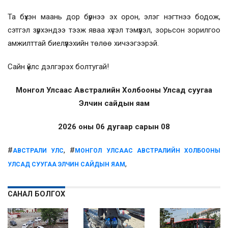
Та бүхэн маань дор бүрнээ эх орон, элэг нэгтнээ бодож,
сэтгэл зүрхэндээ тээж яваа хүсэл тэмүүлэл, зорьсон зорилгоо
амжилттай биелүүлэхийн төлөө хичээгээрэй.
Сайн үйлс дэлгэрэх болтугай!
Монгол Улсаас Австралийн Холбооны Улсад суугаа
Элчин сайдын яам
2026 оны 06 дугаар сарын 08
#
, #
АВСТРАЛИ УЛС
МОНГОЛ УЛСААС АВСТРАЛИЙН ХОЛБООНЫ
,
УЛСАД СУУГАА ЭЛЧИН САЙДЫН ЯАМ
САНАЛ БОЛГОХ