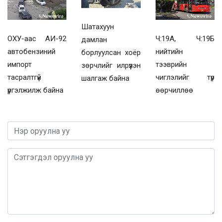
Шатахуун
ОХУ-аас АИ-92
Ч:19А, Ч:19Б
дамлан
автобензиний
нийтийн
борлуулсан хоёр
импорт
тээврийн
зөрчлийг илрүүлэн
тасралтгүй
чиглэлийг түр
шалгаж байна
үргэлжилж байна
өөрчиллөө
0 / 1000