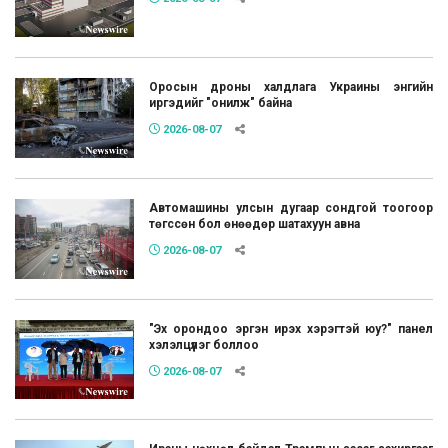
Оросын дроны халдлага Украины энгийн
иргэдийг "онилж" байна
2026-08-07
Автомашины улсын дугаар сондгой тоогоор
төгссөн бол өнөөдөр шатахуун авна
2026-08-07
"Эх орондоо эргэн ирэх хэрэгтэй юу?" панел
хэлэлцүүлэг боллоо
2026-08-07