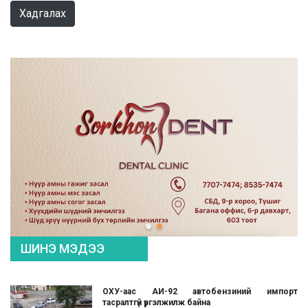
Хадгалах
ШИНЭ МЭДЭЭ
ОХУ-аас АИ-92 автобензиний импорт
тасралтгүй үргэлжилж байна