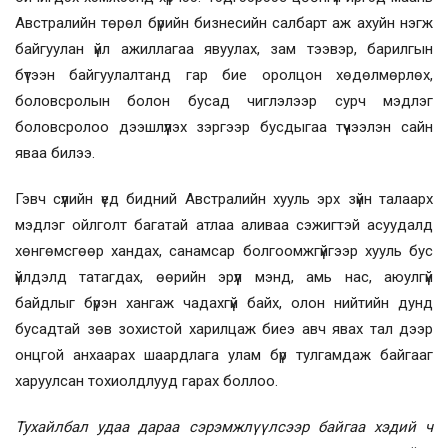
Австралийн төрөл бүрийн бизнесийн салбарт аж ахуйн нэгж
байгуулан үйл ажиллагаа явуулах, зам тээвэр, барилгын
бүтээн байгуулалтанд гар бие оролцон хөдөлмөрлөх,
боловсролын болон бусад чиглэлээр сурч мэдлэг
боловсролоо дээшлүүлэх зэргээр бусдыгаа түүчээлэн сайн
яваа билээ.
Гэвч сүүлийн үед бидний Австралийн хууль эрх зүйн талаарх
мэдлэг ойлголт багатай атлаа аливаа сэжигтэй асуудалд
хөнгөмсгөөр хандах, санамсар болгоомжгүйгээр хууль бус
үйлдэлд татагдах, өөрийн эрүүл мэнд, амь нас, аюулгүй
байдлыг бүрэн хангаж чадахгүй байх, олон нийтийн дунд
бусадтай зөв зохистой харилцаж биеэ авч явах тал дээр
онцгой анхаарах шаардлага улам бүр тулгамдаж байгааг
харуулсан тохиолдлууд гарах боллоо.
Тухайлбал удаа дараа сэрэмжлүүлсээр байгаа хэдий ч