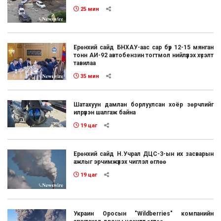
25 мин
Ерөнхий сайд БНХАУ-аас сар бүр 12-15 мянган
тонн АИ-92 автобензин тогтмол нийлүүлэх хүсэлт
тавилаа
35 мин
Шатахуун дамлан борлуулсан хоёр зөрчлийг
илрүүлэн шалгаж байна
19 цаг
Ерөнхий сайд Н.Учрал ДЦС-3-ын их засварын
ажлыг эрчимжүүлэх чиглэл өглөө
19 цаг
Украин Оросын "Wildberries" компанийн