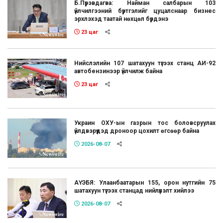
Б.Пүрэвдагва: Найман салбарын 103
үйлчилгээний бүртгэлийг цуцалснаар бизнес
эрхлэхэд таатай нөхцөл бүрдэнэ
23 цаг
Нийслэлийн 107 шатахуун түгээх станц АИ-92
автобензинээр үйлчилж байна
23 цаг
Украин ОХУ-ын газрын тос боловсруулах
үйлдвэрүүдэд дроноор цохилт өгсөөр байна
2026-08-07
АҮЭБЯ: Улаанбаатарын 155, орон нутгийн 75
шатахуун түгээх станцад нийлүүлэлт хийлээ
2026-08-07