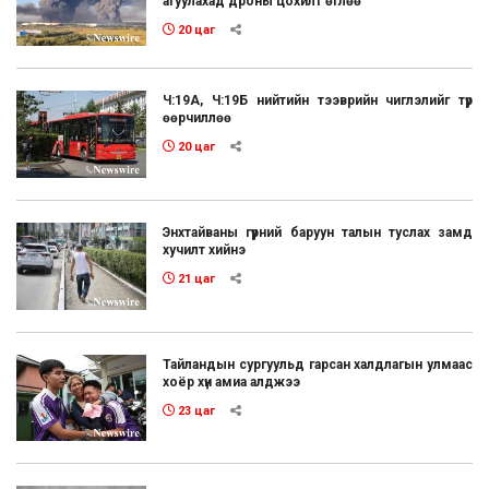
агуулахад дроны цохилт өглөө
20 цаг
Ч:19А, Ч:19Б нийтийн тээврийн чиглэлийг түр
өөрчиллөө
20 цаг
Энхтайваны гүүрний баруун талын туслах замд
хучилт хийнэ
21 цаг
Тайландын сургуульд гарсан халдлагын улмаас
хоёр хүн амиа алджээ
23 цаг