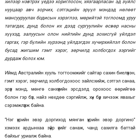
хилээр нэвтрэх үедээ хориглосон, хязгаарласан эд зүйлс
нууцаар авч зорчих, сэтгэцийн эрүүл мэндэд нөлөөт
мансууруулах бодисын хэрэглээ, мөрийтэй тоглоомд уруу
татагдах, дунд болон их дээд сургуулийн өсвөр насны
хүүхэд, залуусын олон нийтийн дунд зохисгүй үйлдэл
гаргах, гэр бүлийн хүрээнд үйлдэгдэх хүчирхийлэл болон
бусад жигшим гэмт хэрэг, зөрчилд холбогдох зэргийг
дурдаж болох юм.
Иймд Австралийн хууль тогтоомжийг сайтар сахин биелүүлэн,
гэмт хэрэг, зөрчилд холбогдохоос зайлсхийж, сэтгэл санаа,
эрүүл мэнд, мөнгө санхүүгийн эрсдэлд орохоос өөрийгөө
болон гэр бүл, найз нөхдөө сэргийлж, хүн бүр хичээж явахыг
сэрэмжлүүлж байна.
“Нэг үхрийн эвэр доргиход мянган үхрийн эвэр доргино”
хэмээх ардынхаа зүйр үгийг санаж, чанд сахилга баттай
байхыг уриалж байна.