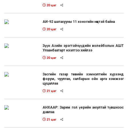
20 цаг
АИ-92 шатахууны 11 хоногийн нөөцтэй байна
20 цаг
Зүүн Азийн эрэгтэйчүүдийн волейболын АШТ
Улаанбаатарт нээлтээ хийлээ
20 цаг
Засгийн газар төсвийн хэмнэлтийн хүрээнд
форум, чуулган, салбарын ойн арга хэмжээг
цуцаллаа
21 цаг
АНХААР: Зарим гол үерийн аюултай түвшнээс
давлаа
21 цаг