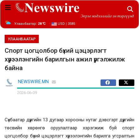
Эерэг мэдээллийг эн тэргүүнд
Улаанбаатар:
28 ℃
USD | 3585
УЛААНБААТАР
Спорт цогцолбор бүхий цэцэрлэгт
хүрээлэнгийн барилгын ажил үргэлжилж
байна
NEWSWIRE.MN
2026-06-09
Сүхбаатар дүүргийн 13 дугаар хорооны нутаг дэвсгэрт дүүргийн
төсвийн хөрөнгө оруулалтаар хэрэгжиж буй спорт
цогцолбор бүхий цэцэрлэгт хүрээлэнгийн барилга угсралтын