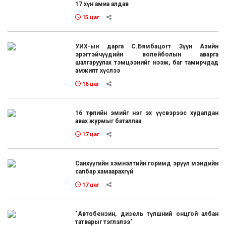
17 хүн амиа алдав
15 цаг
УИХ-ын дарга С.Бямбацогт Зүүн Азийн
эрэгтэйчүүдийн волейболын аварга
шалгаруулах тэмцээнийг нээж, баг тамирчдад
амжилт хүслээ
16 цаг
16 төрлийн эмийг нэг эх үүсвэрээс худалдан
авах журмыг баталлаа
17 цаг
Санхүүгийн хэмнэлтийн горимд эрүүл мэндийн
салбар хамаарахгүй
17 цаг
"Автобензин, дизель түлшний онцгой албан
татварыг тэглэлээ"