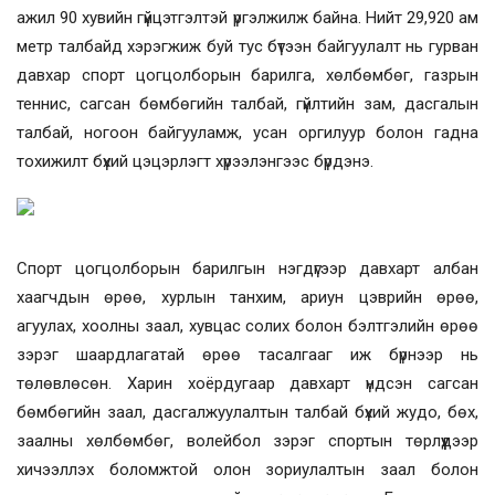
ажил 90 хувийн гүйцэтгэлтэй үргэлжилж байна. Нийт 29,920 ам
метр талбайд хэрэгжиж буй тус бүтээн байгуулалт нь гурван
давхар спорт цогцолборын барилга, хөлбөмбөг, газрын
теннис, сагсан бөмбөгийн талбай, гүйлтийн зам, дасгалын
талбай, ногоон байгууламж, усан оргилуур болон гадна
тохижилт бүхий цэцэрлэгт хүрээлэнгээс бүрдэнэ.
Спорт цогцолборын барилгын нэгдүгээр давхарт албан
хаагчдын өрөө, хурлын танхим, ариун цэврийн өрөө,
агуулах, хоолны заал, хувцас солих болон бэлтгэлийн өрөө
зэрэг шаардлагатай өрөө тасалгааг иж бүрнээр нь
төлөвлөсөн. Харин хоёрдугаар давхарт үндсэн сагсан
бөмбөгийн заал, дасгалжуулалтын талбай бүхий жудо, бөх,
заалны хөлбөмбөг, волейбол зэрэг спортын төрлүүдээр
хичээллэх боломжтой олон зориулалтын заал болон