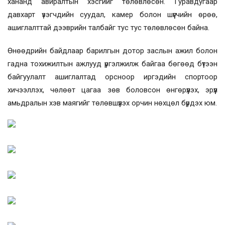
хананд авиралтын хэсгийг төлөвлөсөн. Гуравдугаар
давхарт үзэгчдийн суудал, камер болон шүүгчийн өрөө,
ашиглалттай дээврийн талбайг тус тус төлөвлөсөн байна.
Өнөөдрийн байдлаар барилгын дотор заслын ажил болон
гадна тохижилтын ажлууд үргэлжилж байгаа бөгөөд бүтээн
байгуулалт ашиглалтад орсноор иргэдийн спортоор
хичээллэх, чөлөөт цагаа зөв боловсон өнгөрүүлэх, эрүүл
амьдралын хэв маягийг төлөвшүүлэх орчин нөхцөл бүрдэх юм.