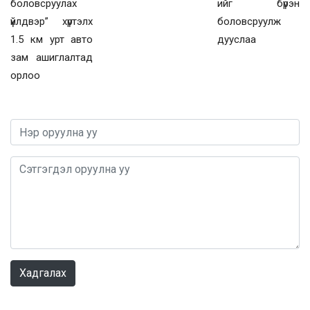
боловсруулах
ийг бүрэн
үйлдвэр” хүртэлх
боловсруулж
1.5 км урт авто
дууслаа
зам ашиглалтад
орлоо
0 / 1000
Хадгалах