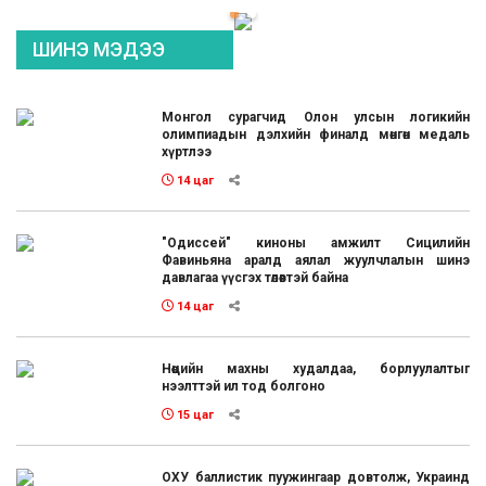
ШИНЭ МЭДЭЭ
Монгол сурагчид Олон улсын логикийн
олимпиадын дэлхийн финалд мөнгөн медаль
хүртлээ
14 цаг
"Одиссей" киноны амжилт Сицилийн
Фавиньяна аралд аялал жуулчлалын шинэ
давлагаа үүсгэх төлөвтэй байна
14 цаг
Нөөцийн махны худалдаа, борлуулалтыг
нээлттэй ил тод болгоно
15 цаг
ОХУ баллистик пуужингаар довтолж, Украинд