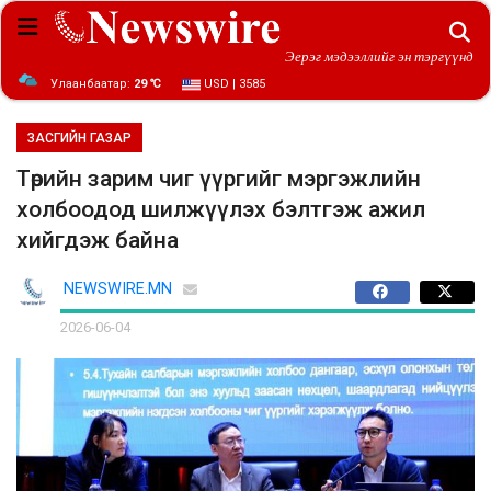
Эерэг мэдээллийг эн тэргүүнд
Улаанбаатар:
29 ℃
USD | 3585
ЗАСГИЙН ГАЗАР
Төрийн зарим чиг үүргийг мэргэжлийн
холбоодод шилжүүлэх бэлтгэж ажил
хийгдэж байна
NEWSWIRE.MN
2026-06-04