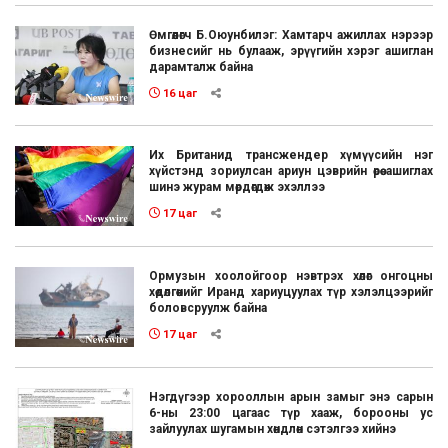
Өмгөөлөгч Б.Оюунбилэг: Хамтарч ажиллах нэрээр
бизнесийг нь булааж, эрүүгийн хэрэг ашиглан
дарамталж байна
16 цаг
Их Британид трансжендер хүмүүсийн нэг
хүйстэнд зориулсан ариун цэврийн өрөө ашиглах
шинэ журам мөрдөгдөж эхэллээ
17 цаг
Ормузын хоолойгоор нэвтрэх хөлөг онгоцны
хөдөлгөөнийг Иранд хариуцуулах түр хэлэлцээрийг
боловсруулж байна
17 цаг
Нэгдүгээр хорооллын арын замыг энэ сарын
6-ны 23:00 цагаас түр хааж, борооны ус
зайлуулах шугамын хөндлөн сэтэлгээ хийнэ