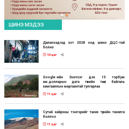
ШИНЭ МЭДЭЭ
Даланзадгад хот 2028 онд шинэ ДЦС-тай
болно
10 цаг
Google-ийн Энэтхэг дэх 15 тэрбум
ам.долларын дата төвийн төсөл байгаль
хамгааллын маргаантай тулгарлаа
11 цаг
Сутай хайрхны тэнгэрийг тахих төрийн тахилга
боллоо
11 цаг