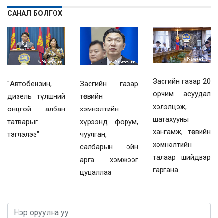
САНАЛ БОЛГОХ
Засгийн газар 20
"Автобензин,
Засгийн газар
орчим асуудал
дизель түлшний
төсвийн
хэлэлцэж,
онцгой албан
хэмнэлтийн
шатахууны
татварыг
хүрээнд форум,
хангамж, төсвийн
тэглэлээ"
чуулган,
хэмнэлтийн
салбарын ойн
талаар шийдвэр
арга хэмжээг
гаргана
цуцаллаа