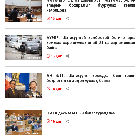
НИТХ-аар "Сэлбэ ухаалаг хот" тусгай бүс болон
агаарын бохирдлыг бууруулах төлөвлөгөөг
хэлэлцэнэ
15 цаг
АҮЭБЯ: Шатахуунтай холбоотой богино арга
хэмжээ хэрэгжүүлэх штаб 24 цагаар ажиллаж
байна
15 цаг
АН 4/11: Шатахууны хомсдол биш төрийн
бодлогын хомсдол үүсээд байна
16 цаг
НИТХ дахь МАН-ын бүлэг хуралдлаа
16 цаг