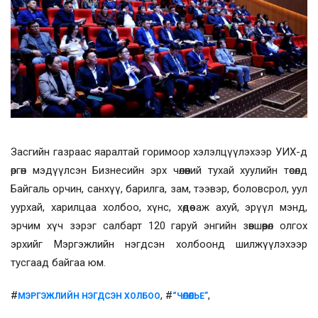
Засгийн газраас яаралтай горимоор хэлэлцүүлэхээр УИХ-д
өргөн мэдүүлсэн Бизнесийн эрх чөлөөний тухай хуулийн төсөлд
Байгаль орчин, санхүү, барилга, зам, тээвэр, боловсрол, уул
уурхай, харилцаа холбоо, хүнс, хөдөө аж ахуй, эрүүл мэнд,
эрчим хүч зэрэг салбарт 120 гаруй энгийн зөвшөөрөл олгох
эрхийг Мэргэжлийн нэгдсэн холбоонд шилжүүлэхээр
тусгаад байгаа юм.
#
, #
,
МЭРГЭЖЛИЙН НЭГДСЭН ХОЛБОО
“ЧӨЛӨӨЛЬЕ”