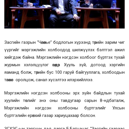
Засгийн газрын “Чөлөөлье” бодлогын хүрээнд төрийн зарим чиг
үүргийг мэргэжлийн холбоодод шилжүүлэх бэлтгэл ажил
хийгдэж байна. Мэргэжлийн нэгдсэн холбоог бүртгэх тухай
журмын хэлэлцүүлэг өнөөдөр Хууль зүй, дотоод хэргийн
яаманд болж, төрийн бус 100 гаруй байгууллага, холбоодын
төлөөлөл оролцож, санал хүсэлтээ илэрхийллээ.
Мэргэжлийн нэгдсэн холбооны эрх зүйн байдлын тухай
хуулийн төслийг энэ оны тавдугаар сарын 8-ндбаталж,
Мэргэжлийн нэгдсэн холбооны бүртгэлийг Улсын
бүртгэлийн ерөнхий газар хариуцахаар болсон.
ЗГХЭГ-ын тэргүүн дэд дарга Б.Батцэцэг “Засгийн газраас