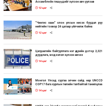
Ассамблейн гишүүдийг хүлээн авч уулзав
12 цаг
“Чингис хаан” олон улсын нисэх буудал руу
нийтийн тээвэр 24 цагаар үйлчилж байна
12 цаг
Цагдаагийн байгууллага нэг өдрийн дотор 2,321
дуудлага, мэдээлэл хүлээн авчээ
14 цаг
Монгол Улсад суугаа элчин сайд нар UNCCD
COP17 бага хурлын төслийн талбайтай танилцлаа
14 цаг