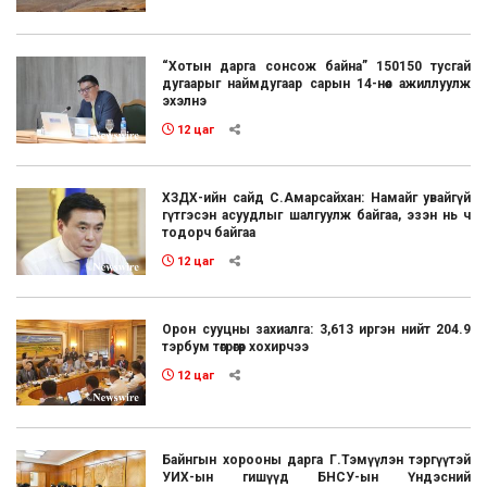
“Хотын дарга сонсож байна” 150150 тусгай
дугаарыг наймдугаар сарын 14-нөөс ажиллуулж
эхэлнэ
12 цаг
ХЗДХ-ийн сайд С.Амарсайхан: Намайг увайгүй
гүтгэсэн асуудлыг шалгуулж байгаа, эзэн нь ч
тодорч байгаа
12 цаг
Орон сууцны захиалга: 3,613 иргэн нийт 204.9
тэрбум төгрөгөөр хохирчээ
12 цаг
Байнгын хорооны дарга Г.Тэмүүлэн тэргүүтэй
УИХ-ын гишүүд БНСУ-ын Үндэсний