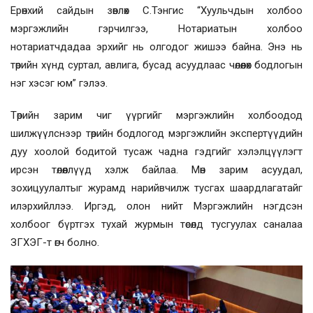
Ерөнхий сайдын зөвлөх С.Тэнгис “Хуульчдын холбоо
мэргэжлийн гэрчилгээ, Нотариатын холбоо
нотариатчдадаа эрхийг нь олгодог жишээ байна. Энэ нь
төрийн хүнд суртал, авлига, бусад асуудлаас чөлөөлөх бодлогын
нэг хэсэг юм” гэлээ.
Төрийн зарим чиг үүргийг мэргэжлийн холбоодод
шилжүүлснээр төрийн бодлогод мэргэжлийн экспертүүдийн
дуу хоолой бодитой тусаж чадна гэдгийг хэлэлцүүлэгт
ирсэн төлөөллүүд хэлж байлаа. Мөн зарим асуудал,
зохицуулалтыг журамд нарийвчилж тусгах шаардлагатайг
илэрхийллээ. Иргэд, олон нийт Мэргэжлийн нэгдсэн
холбоог бүртгэх тухай журмын төсөлд тусгуулах саналаа
ЗГХЭГ-т өгч болно.