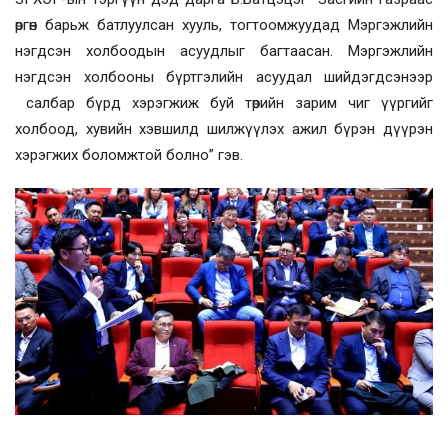
өргөн барьж батлуулсан хууль, тогтоомжуудад Мэргэжлийн
нэгдсэн холбоодын асуудлыг багтаасан. Мэргэжлийн
нэгдсэн холбооны бүртгэлийн асуудал шийдэгдсэнээр
салбар бүрд хэрэгжиж буй төрийн зарим чиг үүргийг
холбоод, хувийн хэвшилд шилжүүлэх ажил бүрэн дүүрэн
хэрэгжих боломжтой болно” гэв.