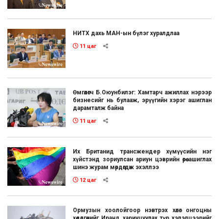
НИТХ дахь МАН-ын бүлэг хуралдлаа
11 цаг
Өмгөөлөгч Б.Оюунбилэг: Хамтарч ажиллах нэрээр
бизнесийг нь булааж, эрүүгийн хэрэг ашиглан
дарамталж байна
11 цаг
Их Британид трансжендер хүмүүсийн нэг
хүйстэнд зориулсан ариун цэврийн өрөө ашиглах
шинэ журам мөрдөгдөж эхэллээ
12 цаг
Ормузын хоолойгоор нэвтрэх хөлөг онгоцны
хөдөлгөөнийг Иранд хариуцуулах түр хэлэлцээрийг