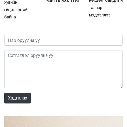
нийтэд нээлттэй
нөхцөл байдлын
хувийн
талаар
гүйцэтгэлтэй
мэдээллээ
байна
0 / 1000
Хадгалах