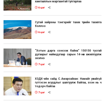
хамгааллын маргаантай тулгарлаа
6 цаг
Сутай хайрхны тэнгэрийг тахих төрийн тахилга
боллоо
6 цаг
“Хотын дарга сонсож байна” 150150 тусгай
дугаарыг наймдугаар сарын 14-нөөс ажиллуулж
эхэлнэ
7 цаг
ХЗДХ-ийн сайд С.Амарсайхан: Намайг увайгүй
гүтгэсэн асуудлыг шалгуулж байгаа, эзэн нь ч
тодорч байгаа
7 цаг