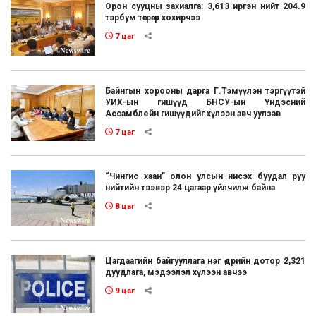
Орон сууцны захиалга: 3,613 иргэн нийт 204.9
тэрбум төгрөгөөр хохирчээ
7 цаг
Байнгын хорооны дарга Г.Тэмүүлэн тэргүүтэй
УИХ-ын гишүүд БНСУ-ын Үндэсний
Ассамблейн гишүүдийг хүлээн авч уулзав
7 цаг
“Чингис хаан” олон улсын нисэх буудал руу
нийтийн тээвэр 24 цагаар үйлчилж байна
8 цаг
Цагдаагийн байгууллага нэг өдрийн дотор 2,321
дуудлага, мэдээлэл хүлээн авчээ
9 цаг