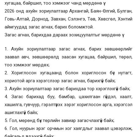
хугацаа, байршил, тоо хэмжээг чанд мөрдөнө үү.
2026 онд ахуйн зориулалтаар Архангай, Баян-Өлгий, Булган,
Говь-Алтай, Дорнод, Завхан, Сэлэнгэ, Төв, Хөвсгөл, Хэнтий
аймгуудад загас агнах, барих боломжтой.
Загас агнах, барихдаа дараах зохицуулалтыг мөрдөнө үү
1. Ахуйн зориулалтаар загас агнах, барих зөвшөөрлийг
заавал авч, зөвшөөрөлд заасан хугацаа, байршил, төрөл,
тоо хэмжээг мөрдөх;
2. Хориглосон хугацаанд болон хориглосон бүс нутагт,
хориотой арга хэрэгслээр загас агнах, барихгүй байх;
3. Ахуйн зориулалтаар загас барихдаа тор хэрэглэхгүй байх;
4. Загас барихад буу, бамбар, цахилгаан гүйдэл, хаалт,
хашилга, гувчуур, гэрэлтүүлэх зэрэг хориглосон арга, хэрэгсэл
ашиглахгүй байх;
5. Гол, мөрөнд бүх төрлийн завиар загасчлахгүй байх;
6. Гол, нуурын эрэг орчмын хог хаягдлыг заавал цэвэрлэж,
байгальд үлдээхгүй байх;