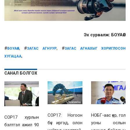
Эх сурвалж: БОУАӨЯ
#
, #
, #
БОУАӨЯ
ЗАГАС АГНУУР
ЗАГАС АГНАХЫГ ХОРИГЛОСОН
,
ХУГАЦАА
САНАЛ БОЛГОХ
COP17: Ногоон
НОБГ-аас үер, гол
COP17 хурлын
бүс иргэд, олон
усны ослын
бэлтгэл ажил 90