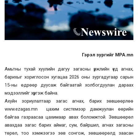
Гэрэл зургийг MPA.mn
Амьтны тухай хуулийн дагуу загасны үржлийн үед агнах,
барихыг хориглосон хугацаа 2026 оны зургадугаар сарын
15-ны өдрөөр дуусаж байгаатай холбогдуулан дараах
мэдээллийг хүргэж байна.
Ахуйн зориулалтаар загас агнах, барих зөвшөөрлөө
www.ezagas.mn цахим системээр дамжуулан өөрийн
байгаа газраасаа цахимаар авах боломжтой. Зөвшөөрөл
авахдаа загас барих аймаг, сум, байршил, агнах загасны
төрөл, тоо хэмжээгээ зөв сонгож, зөвшөөрөлд заасан