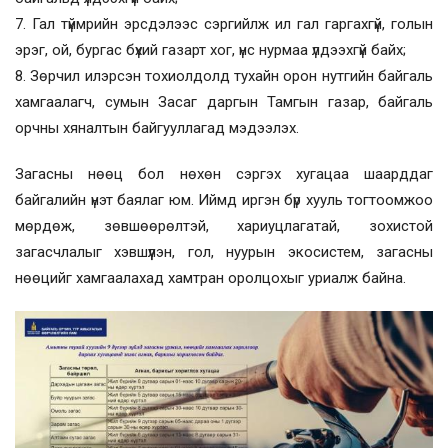
7. Гал түймрийн эрсдэлээс сэргийлж ил гал гаргахгүй, голын
эрэг, ой, бургас бүхий газарт хог, үнс нурмаа үлдээхгүй байх;
8. Зөрчил илэрсэн тохиолдолд тухайн орон нутгийн байгаль
хамгаалагч, сумын Засаг даргын Тамгын газар, байгаль
орчны хяналтын байгууллагад мэдээлэх.
Загасны нөөц бол нөхөн сэргэх хугацаа шаарддаг
байгалийн үнэт баялаг юм. Иймд иргэн бүр хууль тогтоомжоо
мөрдөж, зөвшөөрөлтэй, хариуцлагатай, зохистой
загасчлалыг хэвшүүлэн, гол, нуурын экосистем, загасны
нөөцийг хамгаалахад хамтран оролцохыг уриалж байна.