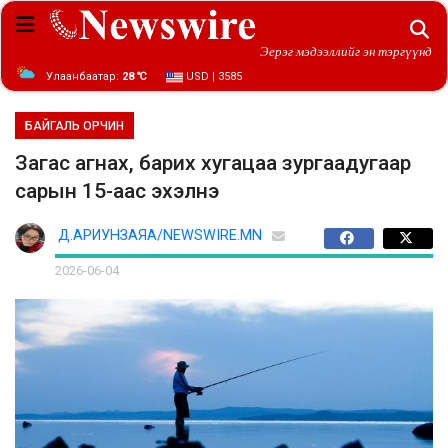
Эерэг мэдээллийг эн тэргүүнд
Улаанбаатар:
28 ℃
USD | 3585
БАЙГАЛЬ ОРЧИН
Загас агнах, барих хугацаа зургаадугаар
сарын 15-аас эхэлнэ
Д.АРИУНЗАЯА/NEWSWIRE.MN
2026-06-04