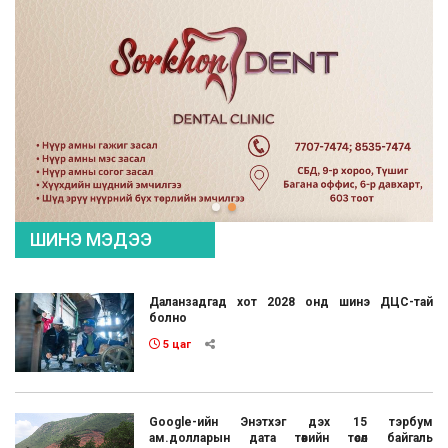
ШИНЭ МЭДЭЭ
Даланзадгад хот 2028 онд шинэ ДЦС-тай
болно
5 цаг
Google-ийн Энэтхэг дэх 15 тэрбум
ам.долларын дата төвийн төсөл байгаль