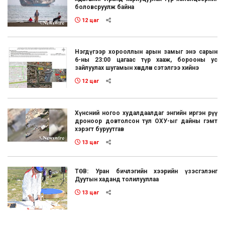
боловсруулж байна
12 цаг
Нэгдүгээр хорооллын арын замыг энэ сарын
6-ны 23:00 цагаас түр хааж, борооны ус
зайлуулах шугамын хөндлөн сэтэлгээ хийнэ
12 цаг
Хүнсний ногоо худалдаалдаг энгийн иргэн рүү
дроноор довтолсон тул ОХУ-ыг дайны гэмт
хэрэгт буруутгав
13 цаг
ТӨВ: Уран бичлэгийн хээрийн үзэсгэлэнг
Дуутын хаданд толилууллаа
13 цаг