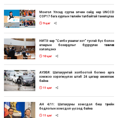
Монгол Улсад суугаа элчин сайд нар UNCCD
COP17 бага хурлын төслийн талбайтай танилцлаа
9 цаг
НИТХ-аар "Сэлбэ ухаалаг хот" тусгай бүс болон
агаарын бохирдлыг бууруулах төлөвлөгөөг
хэлэлцэнэ
10 цаг
АҮЭБЯ: Шатахуунтай холбоотой богино арга
хэмжээ хэрэгжүүлэх штаб 24 цагаар ажиллаж
байна
11 цаг
АН 4/11: Шатахууны хомсдол биш төрийн
бодлогын хомсдол үүсээд байна
11 цаг