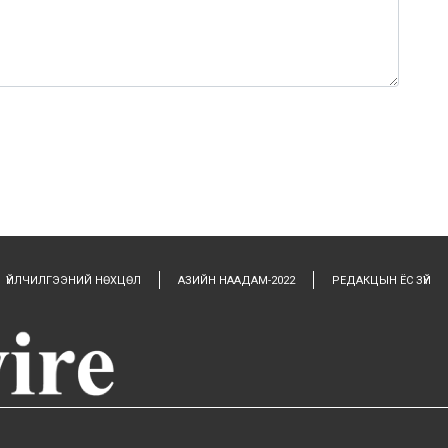
0 / 1000
ҮЙЛЧИЛГЭЭНИЙ НӨХЦӨЛ
АЗИЙН НААДАМ-2022
РЕДАКЦЫН ЁС ЗҮЙ