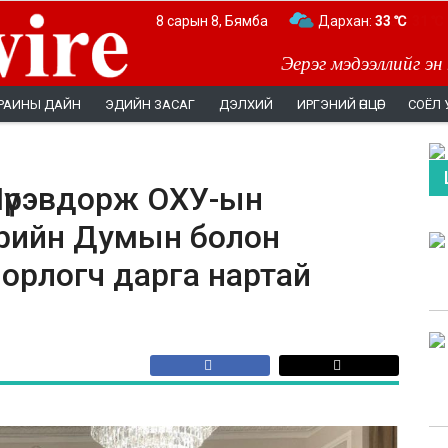
8 сарын 8, Бямба
Дархан:
33 ℃
Эерэг мэдээллийг эн
РАИНЫ ДАЙН
ЭДИЙН ЗАСАГ
ДЭЛХИЙ
ИРГЭНИЙ ӨНЦӨГ
СОЁЛ 
Пүрэвдорж ОХУ-ын
рийн Думын болон
орлогч дарга нартай