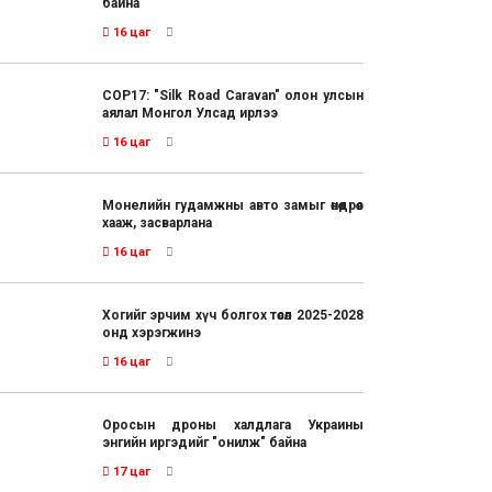
байна
16 цаг
COP17: "Silk Road Caravan" олон улсын
аялал Монгол Улсад ирлээ
16 цаг
Монелийн гудамжны авто замыг өнөөдрөөс
хааж, засварлана
16 цаг
Хогийг эрчим хүч болгох төсөл 2025-2028
онд хэрэгжинэ
16 цаг
Оросын дроны халдлага Украины
энгийн иргэдийг "онилж" байна
17 цаг