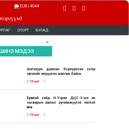
EUR | 4044
 тэргүүнд
УРЛАГ
СПОРТ
БУСАД
ШИНЭ МЭДЭЭ
Шатахуун дамлан борлуулсан хоёр
зөрчлийг илрүүлэн шалгаж байна
10 цаг
Ерөнхий сайд Н.Учрал ДЦС-3-ын их
засварын ажлыг эрчимжүүлэх чиглэл
өглөө
10 цаг