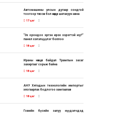
Автомашины улсын дугаар сондгой
тоогоор төгссөн бол өнөөдөр шатахуун авна
17 цаг
"Эх орондоо эргэн ирэх хэрэгтэй юу?"
панел хэлэлцүүлэг боллоо
18 цаг
Ираны нөхцөл байдал Трампын засаг
захиргааг сорьж байна
18 цаг
АНУ Хятадын технологийн импортыг
хязгаарлах бодлогоо хамгаалав
18 цаг
Говийн бүсийн залуу нүүдэлчдэд