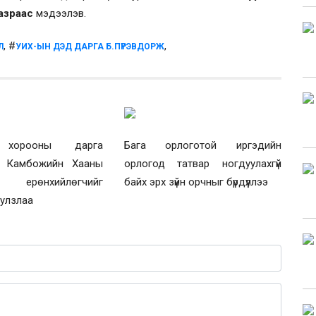
газраас
мэдээлэв.
, #
,
Л
УИХ-ЫН ДЭД ДАРГА Б.ПҮРЭВДОРЖ
 хорооны дарга
Бага орлоготой иргэдийн
й Камбожийн Хааны
орлогод татвар ногдуулахгүй
н ерөнхийлөгчийг
байх эрх зүйн орчныг бүрдүүллээ
уулзлаа