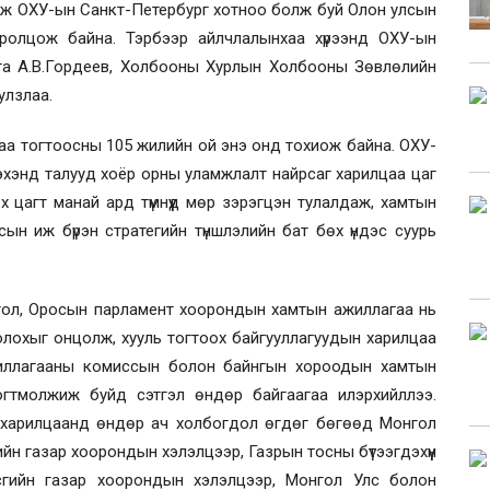
рж ОХУ-ын Санкт-Петербург хотноо болж буй Олон улсын
оролцож байна. Тэрбээр айлчлалынхаа хүрээнд ОХУ-ын
а А.В.Гордеев, Холбооны Хурлын Холбооны Зөвлөлийн
улзлаа.
а тогтоосны 105 жилийн ой энэ онд тохиож байна. ОХУ-
хэнд талууд хоёр орны уламжлалт найрсаг харилцаа цаг
х цагт манай ард түмнүүд мөр зэрэгцэн тулалдаж, хамтын
ын иж бүрэн стратегийн түншлэлийн бат бөх үндэс суурь
гол, Оросын парламент хоорондын хамтын ажиллагаа нь
олохыг онцолж, хууль тогтоох байгууллагуудын харилцаа
иллагааны комиссын болон байнгын хороодын хамтын
огтмолжиж буйд сэтгэл өндөр байгаагаа илэрхийллээ.
й харилцаанд өндөр ач холбогдол өгдөг бөгөөд Монгол
гийн газар хоорондын хэлэлцээр, Газрын тосны бүтээгдэхүүн
асгийн газар хоорондын хэлэлцээр, Монгол Улс болон