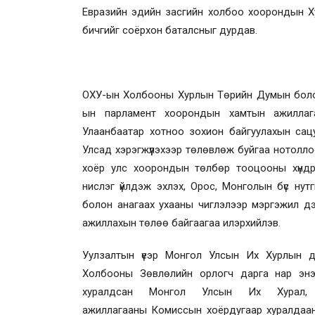
Евразийн эдийн засгийн холбоо хоорондын Ху
бичгийг соёрхон баталсныг дурдав.
ОХУ-ын Холбооны Хурлын Төрийн Думын боло
ын
парламент
хоорондын х
амтын ажилла
Улаанбаатар хотноо зохион байгуулахын са
Улсад хэрэгжүүлэхээр төлөвлөж буйгаа нотоллоо
хоёр улс хоорондын төлбөр тооцооны хүнд
нислэг үйлдэж эхлэх, Орос, Монголын бүс нутг
болон
анагаах ухааны чиглэлээр мэргэжил дэ
ажиллахын төлөө байгаагаа илэрхийлэв.
Уулзалтын үеэр Монгол Улсын Их Хурлын 
Холбооны Зөвлөлийн орлогч дарга нар эн
хуралдсан
Монгол Улсын Их Хур
а
л
,
ажиллагааны
К
омиссын хоёр
дугаар
хуралдаа