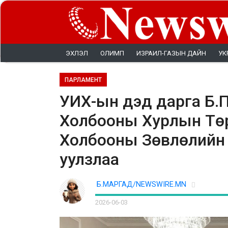
ЭХЛЭЛ
ОЛИМП
ИЗРАИЛ-ГАЗЫН ДАЙН
УК
ПАРЛАМЕНТ
УИХ-ын дэд дарга Б.
Холбооны Хурлын Тө
Холбооны Зөвлөлийн 
уулзлаа
Б.МАРГАД/NEWSWIRE.MN
2026-06-03