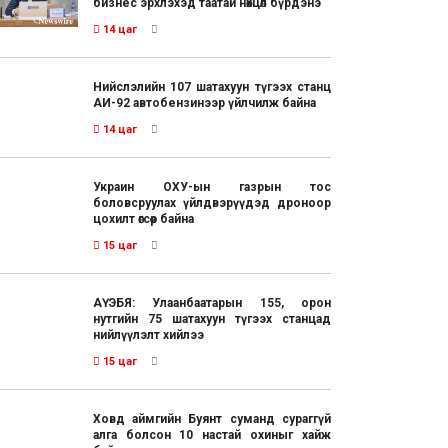
бизнес эрхлэхэд таатай нөхцөл бүрдэнэ
14 цаг
Нийслэлийн 107 шатахуун түгээх станц
АИ-92 автобензинээр үйлчилж байна
14 цаг
Украин ОХУ-ын газрын тос
боловсруулах үйлдвэрүүдэд дроноор
цохилт өгсөөр байна
15 цаг
АҮЭБЯ: Улаанбаатарын 155, орон
нутгийн 75 шатахуун түгээх станцад
нийлүүлэлт хийлээ
15 цаг
Ховд аймгийн Буянт суманд сураггүй
алга болсон 10 настай охиныг хайж