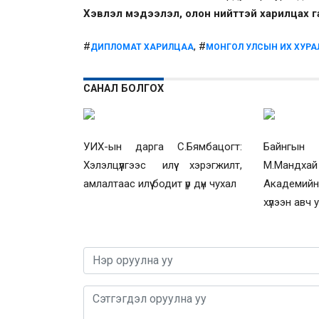
Хэвлэл мэдээлэл, олон нийттэй харилцах 
#
, #
ДИПЛОМАТ ХАРИЛЦАА
МОНГОЛ УЛСЫН ИХ ХУРА
САНАЛ БОЛГОХ
УИХ-ын дарга С.Бямбацогт:
Байнгын
Хэлэлцүүлгээс илүү хэрэгжилт,
М.Мандха
амлалтаас илүү бодит үр дүн чухал
Академий
хүлээн авч 