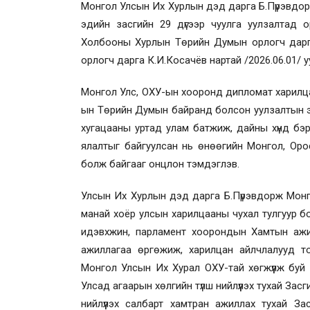
Монгол Улсын Их Хурлын дэд дарга Б.Пүрэвдо
эдийн засгийн
29 дүгээр
чуулга уулзалтад 
Холбооны Хурлын Төрийн Думын орлогч дарг
орлогч дарга К.И.Косачёв нартай
/2026.06.01/
у
Монгол Улс, ОХУ-ын хооронд дипломат харилца
ын Төрийн Думын байранд болсон уулзалтын э
хугацааны уртад улам батжиж, дайны хүнд бэр
ялалтыг байгуулсан нь өнөөгийн Монгол, Орос
болж байгааг онцлон тэмдэглэв.
Улсын Их Хурлын дэд дарга Б.Пүрэвдорж Мон
манай хоёр улсын харилцааны чухал тулгуур б
идэвхжин, парламент хоорондын Хамтын аж
ажиллагаа өргөжиж, харилцан айлчлалууд т
Монгол Улсын Их Хурал ОХУ-тай хөгжүүлж бу
Улсад агаарын хөлгийн түлш нийлүүлэх тухай Зас
нийлүүлэх салбарт хамтран ажиллах тухай З