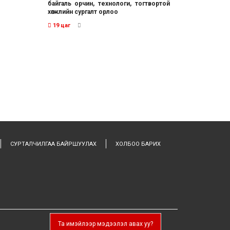
байгаль орчин, технологи, тогтвортой
хөгжлийн сургалт орлоо
19 цаг
СУРТАЛЧИЛГАА БАЙРШУУЛАХ
ХОЛБОО БАРИХ
Та имэйлээр мэдээлэл авах уу?