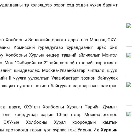
далдааны түр хэлэлцээр зэрэг хэд хэдэн чухал баримт
н Холбооны Зөвлөлийн орлогч дарга нар
Монгол,
ОХУ-
гааны
К
омиссын гурав
дугаар
хуралдааныг ирэх онд
цуу Холбооны Хурлын өндөр түвшний айлчлалыг Монгол
. Мөн “Сибирийн хүч-2” хийн хоолойн төслийг хэрэгжүүлэх,
рэлийг шийдвэрлэх,
Москва-Улаанбаатар чиглэлд
шууд
ийн II
чуулга уулзалтыг Улаанбаатарт зохион байгуулах
эшлүүлэх сургалт зохион байгуулах
зэргээр нягт хамтран
дэд дарга, ОХУ-ын Холбооны Хурлын Төрийн Думын,
э оны хоёрдугаар сарын 10-ны өдөр Москва хотноо
 ОХУ-ын
Холбооны Хур
а
л
хоорондын х
амтын
ны протоколд гарын үсэг зурлаа гэж
Улсын Их Хурлын