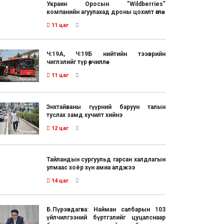
Украин Оросын "Wildberries"
компанийн агуулахад дроны цохилт өглөө
11 цаг
Ч:19А, Ч:19Б нийтийн тээврийн
чиглэлийг түр өөрчиллөө
11 цаг
Энхтайваны гүүрний баруун талын
туслах замд хучилт хийнэ
12 цаг
Тайландын сургуульд гарсан халдлагын
улмаас хоёр хүн амиа алджээ
14 цаг
Б.Пүрэвдагва: Найман салбарын 103
үйлчилгээний бүртгэлийг цуцалснаар