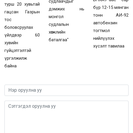
судлаачдыг
турш 20 хувьтай
бүр 12-15 мянган
дэмжих нь
гацсан Газрын
тонн АИ-92
монгол
тос
автобензин
судлалын
боловсруулах
тогтмол
хөгжлийн
үйлдвэр 60
нийлүүлэх
баталгаа"
хувийн
хүсэлт тавилаа
гүйцэтгэлтэй
үргэлжилж
байна