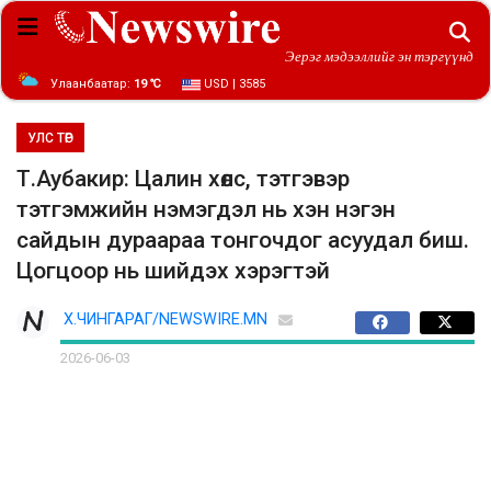
Эерэг мэдээллийг эн тэргүүнд
Улаанбаатар:
19 ℃
USD | 3585
УЛС ТӨР
Т.Аубакир: Цалин хөлс, тэтгэвэр
тэтгэмжийн нэмэгдэл нь хэн нэгэн
сайдын дураараа тонгочдог асуудал биш.
Цогцоор нь шийдэх хэрэгтэй
Х.ЧИНГАРАГ/NEWSWIRE.MN
2026-06-03