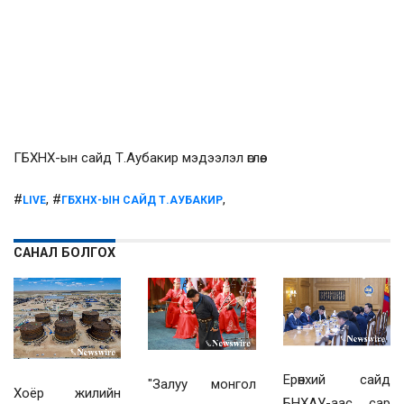
ГБХНХ-ын сайд Т.Аубакир мэдээлэл өглөө.
#
, #
,
LIVE
ГБХНХ-ЫН САЙД Т.АУБАКИР
САНАЛ БОЛГОХ
Ерөнхий сайд
"Залуу монгол
Хоёр жилийн
БНХАУ-аас сар