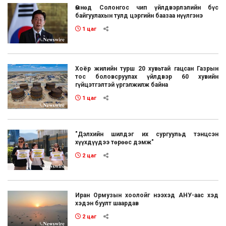
Өмнөд Солонгос чип үйлдвэрлэлийн бүс
байгуулахын тулд цэргийн баазаа нүүлгэнэ
1 цаг
Хоёр жилийн турш 20 хувьтай гацсан Газрын
тос боловсруулах үйлдвэр 60 хувийн
гүйцэтгэлтэй үргэлжилж байна
1 цаг
"Дэлхийн шилдэг их сургуульд тэнцсэн
хүүхдүүдээ төрөөс дэмж"
2 цаг
Иран Ормузын хоолойг нээхэд АНУ-аас хэд
хэдэн буулт шаардав
2 цаг