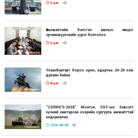
3 цаг
Өвөлжилтийн бэлтгэл ажлын явцыг
эрчимжүүлэхийг үүрэг болголоо
3 цаг
Улаанбаатарт бороо орно, өдөртөө 24-26 хэм
дулаан байна
8 цаг
“СЭЛЭНГЭ-2026” Монгол, ОХУ-ын Зэвсэгт
хүчний хамтарсан хээрийн сургууль амжилттай
өндөрлөлөө
2026-08-08