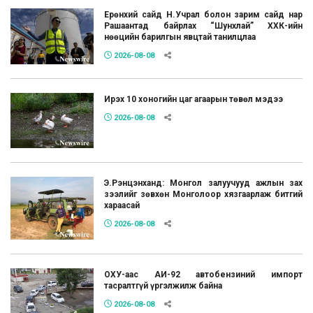
Ерөнхий сайд Н.Учрал болон зарим сайд нар
Рашаантад байрлах “Шунхлай” ХХК-ийн
нөөцийн барилгын явцтай танилцлаа
2026-08-08
Ирэх 10 хоногийн цаг агаарын төвөл мэдээ
2026-08-08
Э.Рэнцэнханд: Монгол залуучууд ажлын зах
зээлийг зөвхөн Монголоор хязгаарлаж битгий
хараасай
2026-08-08
ОХУ-аас АИ-92 автобензиний импорт
тасралтгүй үргэлжилж байна
2026-08-08