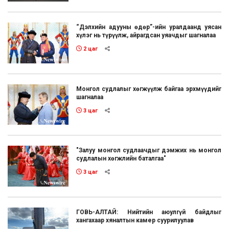
“Дэлхийн адууны өдөр”-ийн уралдаанд уясан
хүлэг нь түрүүлж, айрагдсан уяачдыг шагналаа
2 цаг
Монгол судлалыг хөгжүүлж байгаа эрхмүүдийг
шагналаа
3 цаг
"Залуу монгол судлаачдыг дэмжих нь монгол
судлалын хөгжлийн баталгаа"
3 цаг
ГОВЬ-АЛТАЙ: Нийтийн аюулгүй байдлыг
хангахаар хяналтын камер суурилуулав