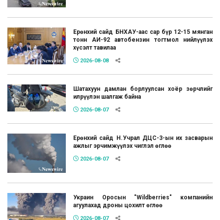
Ерөнхий сайд БНХАУ-аас сар бүр 12-15 мянган
тонн АИ-92 автобензин тогтмол нийлүүлэх
хүсэлт тавилаа
2026-08-08
Шатахуун дамлан борлуулсан хоёр зөрчлийг
илрүүлэн шалгаж байна
2026-08-07
Ерөнхий сайд Н.Учрал ДЦС-3-ын их засварын
ажлыг эрчимжүүлэх чиглэл өглөө
2026-08-07
Украин Оросын "Wildberries" компанийн
агуулахад дроны цохилт өглөө
2026-08-07