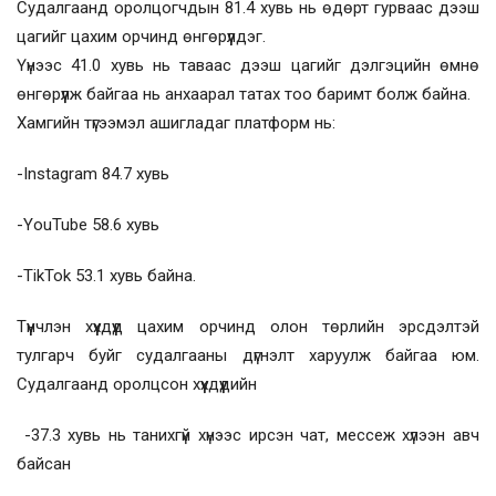
Судалгаанд оролцогчдын 81.4 хувь нь өдөрт гурваас дээш
цагийг цахим орчинд өнгөрүүлдэг.
Үүнээс 41.0 хувь нь таваас дээш цагийг дэлгэцийн өмнө
өнгөрүүлж байгаа нь анхаарал татах тоо баримт болж байна.
Хамгийн түгээмэл ашигладаг платформ нь:
-Instagram 84.7 хувь
-YouTube 58.6 хувь
-TikTok 53.1 хувь байна.
Түүнчлэн хүүхдүүд цахим орчинд олон төрлийн эрсдэлтэй
тулгарч буйг судалгааны дүгнэлт харуулж байгаа юм.
Судалгаанд оролцсон хүүхдүүдийн
-37.3 хувь нь танихгүй хүнээс ирсэн чат, мессеж хүлээн авч
байсан