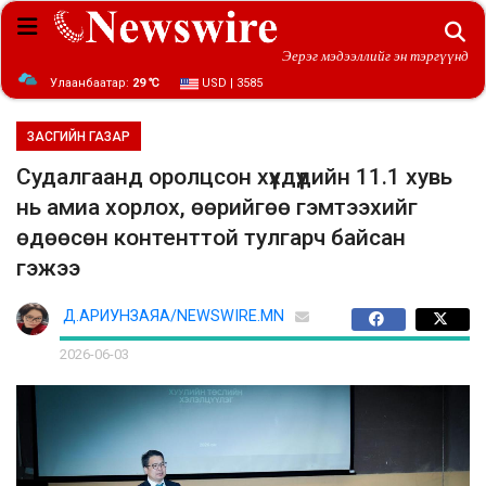
Эерэг мэдээллийг эн тэргүүнд
Улаанбаатар:
29 ℃
USD | 3585
ЗАСГИЙН ГАЗАР
Судалгаанд оролцсон хүүхдүүдийн 11.1 хувь
нь амиа хорлох, өөрийгөө гэмтээхийг
өдөөсөн контенттой тулгарч байсан
гэжээ
Д.АРИУНЗАЯА/NEWSWIRE.MN
2026-06-03