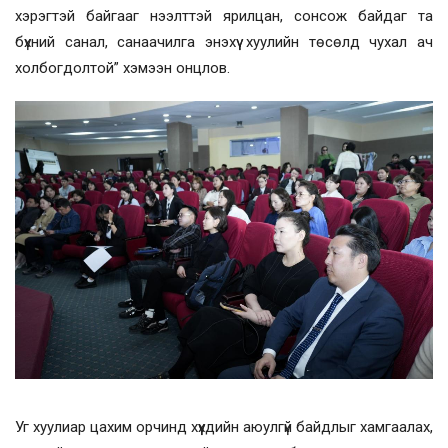
хэрэгтэй байгааг нээлттэй ярилцан, сонсож байдаг та
бүхний санал, санаачилга энэхүү хуулийн төсөлд чухал ач
холбогдолтой” хэмээн онцлов.
Уг хуулиар цахим орчинд хүүхдийн аюулгүй байдлыг хамгаалах,