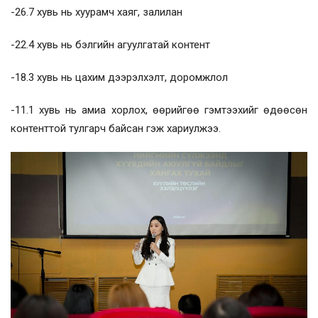
-26.7 хувь нь хуурамч хаяг, залилан
-22.4 хувь нь бэлгийн агуулгатай контент
-18.3 хувь нь цахим дээрэлхэлт, доромжлол
-11.1 хувь нь амиа хорлох, өөрийгөө гэмтээхийг өдөөсөн
контенттой тулгарч байсан гэж хариулжээ.