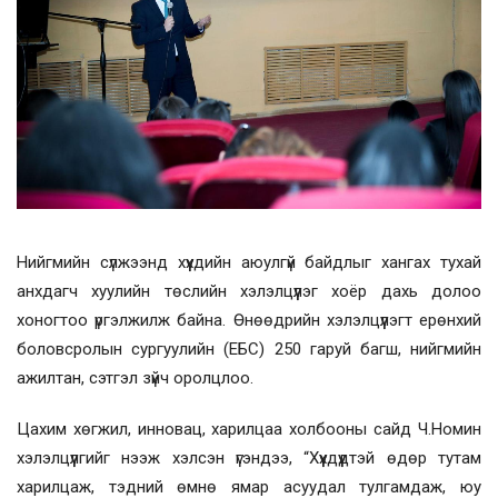
Нийгмийн сүлжээнд хүүхдийн аюулгүй байдлыг хангах тухай
анхдагч хуулийн төслийн хэлэлцүүлэг хоёр дахь долоо
хоногтоо үргэлжилж байна. Өнөөдрийн хэлэлцүүлэгт ерөнхий
боловсролын сургуулийн (ЕБС) 250 гаруй багш, нийгмийн
ажилтан, сэтгэл зүйч оролцлоо.
Цахим хөгжил, инновац, харилцаа холбооны сайд Ч.Номин
хэлэлцүүлгийг нээж хэлсэн үгэндээ, “Хүүхдүүдтэй өдөр тутам
харилцаж, тэдний өмнө ямар асуудал тулгамдаж, юу