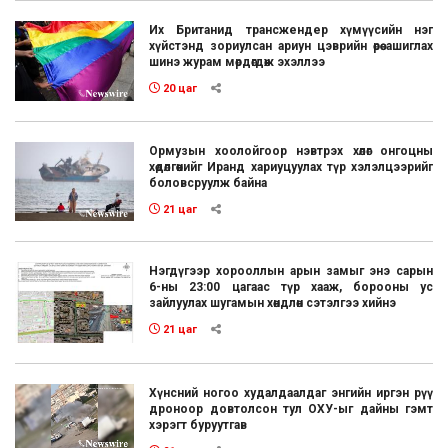
Их Британид трансжендер хүмүүсийн нэг
хүйстэнд зориулсан ариун цэврийн өрөө ашиглах
шинэ журам мөрдөгдөж эхэллээ
20 цаг
Ормузын хоолойгоор нэвтрэх хөлөг онгоцны
хөдөлгөөнийг Иранд хариуцуулах түр хэлэлцээрийг
боловсруулж байна
21 цаг
Нэгдүгээр хорооллын арын замыг энэ сарын
6-ны 23:00 цагаас түр хааж, борооны ус
зайлуулах шугамын хөндлөн сэтэлгээ хийнэ
21 цаг
Хүнсний ногоо худалдаалдаг энгийн иргэн рүү
дроноор довтолсон тул ОХУ-ыг дайны гэмт
хэрэгт буруутгав