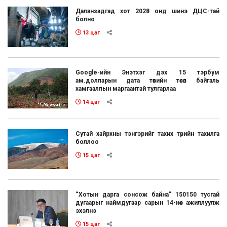
Даланзадгад хот 2028 онд шинэ ДЦС-тай
болно
13 цаг
Google-ийн Энэтхэг дэх 15 тэрбум
ам.долларын дата төвийн төсөл байгаль
хамгааллын маргаантай тулгарлаа
14 цаг
Сутай хайрхны тэнгэрийг тахих төрийн тахилга
боллоо
15 цаг
“Хотын дарга сонсож байна” 150150 тусгай
дугаарыг наймдугаар сарын 14-нөөс ажиллуулж
эхэлнэ
15 цаг