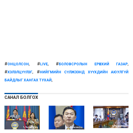
#
, #
, #
,
ОНЦОЛСОН
LIVE
БОЛОВСРОЛЫН ЕРӨНХИЙ ГАЗАР
#
, #
ХЭЛЭЛЦҮҮЛЭГ
НИЙГМИЙН СҮЛЖЭЭНД ХҮҮХДИЙН АЮУЛГҮЙ
,
БАЙДЛЫГ ХАНГАХ ТУХАЙ
САНАЛ БОЛГОХ