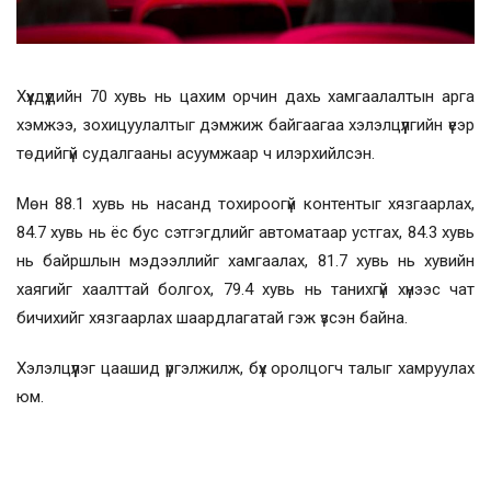
Хүүхдүүдийн 70 хувь нь цахим орчин дахь хамгаалалтын арга
хэмжээ, зохицуулалтыг дэмжиж байгаагаа хэлэлцүүлгийн үеэр
төдийгүй судалгааны асуумжаар ч илэрхийлсэн.
Мөн 88.1 хувь нь насанд тохироогүй контентыг хязгаарлах,
84.7 хувь нь ёс бус сэтгэгдлийг автоматаар устгах, 84.3 хувь
нь байршлын мэдээллийг хамгаалах, 81.7 хувь нь хувийн
хаягийг хаалттай болгох, 79.4 хувь нь танихгүй хүнээс чат
бичихийг хязгаарлах шаардлагатай гэж үзсэн байна.
Хэлэлцүүлэг цаашид үргэлжилж, бүх оролцогч талыг хамруулах
юм.