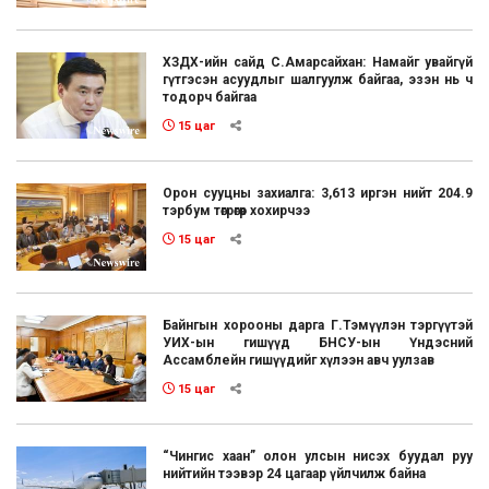
ХЗДХ-ийн сайд С.Амарсайхан: Намайг увайгүй
гүтгэсэн асуудлыг шалгуулж байгаа, эзэн нь ч
тодорч байгаа
15 цаг
Орон сууцны захиалга: 3,613 иргэн нийт 204.9
тэрбум төгрөгөөр хохирчээ
15 цаг
Байнгын хорооны дарга Г.Тэмүүлэн тэргүүтэй
УИХ-ын гишүүд БНСУ-ын Үндэсний
Ассамблейн гишүүдийг хүлээн авч уулзав
15 цаг
“Чингис хаан” олон улсын нисэх буудал руу
нийтийн тээвэр 24 цагаар үйлчилж байна