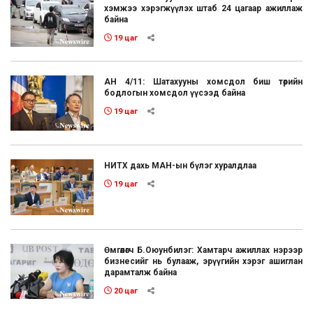
хэмжээ хэрэгжүүлэх штаб 24 цагаар ажиллаж
байна
19 цаг
АН 4/11: Шатахууны хомсдол биш төрийн
бодлогын хомсдол үүсээд байна
19 цаг
НИТХ дахь МАН-ын бүлэг хуралдлаа
19 цаг
Өмгөөлөгч Б.Оюунбилэг: Хамтарч ажиллах нэрээр
бизнесийг нь булааж, эрүүгийн хэрэг ашиглан
дарамталж байна
20 цаг