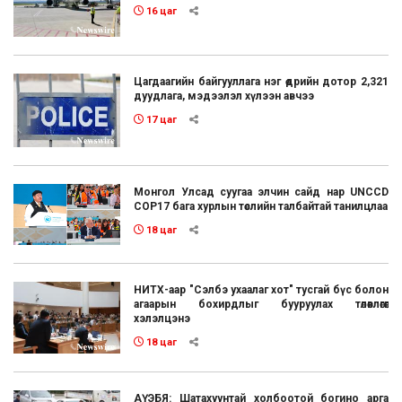
16 цаг
Цагдаагийн байгууллага нэг өдрийн дотор 2,321
дуудлага, мэдээлэл хүлээн авчээ
17 цаг
Монгол Улсад суугаа элчин сайд нар UNCCD
COP17 бага хурлын төслийн талбайтай танилцлаа
18 цаг
НИТХ-аар "Сэлбэ ухаалаг хот" тусгай бүс болон
агаарын бохирдлыг бууруулах төлөвлөгөөг
хэлэлцэнэ
18 цаг
АҮЭБЯ: Шатахуунтай холбоотой богино арга