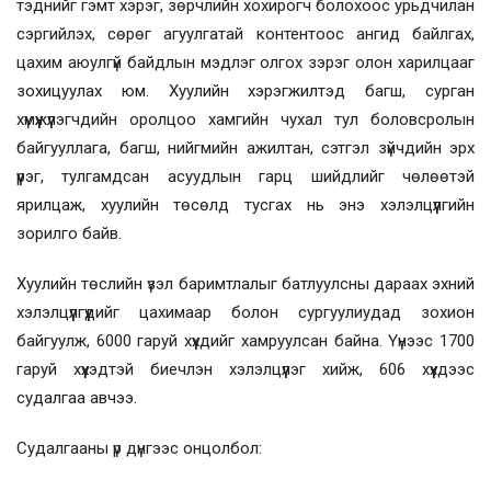
тэднийг гэмт хэрэг, зөрчлийн хохирогч болохоос урьдчилан
сэргийлэх, сөрөг агуулгатай контентоос ангид байлгах,
цахим аюулгүй байдлын мэдлэг олгох зэрэг олон харилцааг
зохицуулах юм. Хуулийн хэрэгжилтэд багш, сурган
хүмүүжүүлэгчдийн оролцоо хамгийн чухал тул боловсролын
байгууллага, багш, нийгмийн ажилтан, сэтгэл зүйчдийн эрх
үүрэг, тулгамдсан асуудлын гарц шийдлийг чөлөөтэй
ярилцаж, хуулийн төсөлд тусгах нь энэ хэлэлцүүлгийн
зорилго байв.
Хуулийн төслийн үзэл баримтлалыг батлуулсны дараах эхний
хэлэлцүүлгүүдийг цахимаар болон сургуулиудад зохион
байгуулж, 6000 гаруй хүүхдийг хамруулсан байна. Үүнээс 1700
гаруй хүүхэдтэй биечлэн хэлэлцүүлэг хийж, 606 хүүхдээс
судалгаа авчээ.
Судалгааны үр дүнгээс онцолбол: