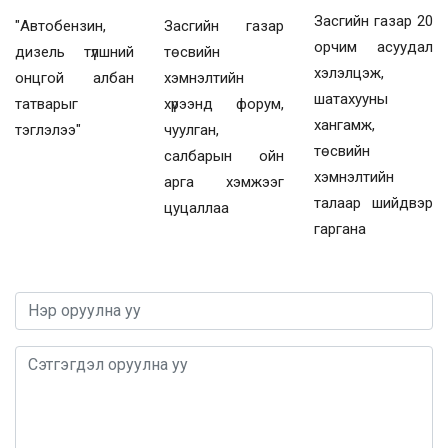
Засгийн газар 20
"Автобензин,
Засгийн газар
орчим асуудал
дизель түлшний
төсвийн
хэлэлцэж,
онцгой албан
хэмнэлтийн
шатахууны
татварыг
хүрээнд форум,
хангамж,
тэглэлээ"
чуулган,
төсвийн
салбарын ойн
хэмнэлтийн
арга хэмжээг
талаар шийдвэр
цуцаллаа
гаргана