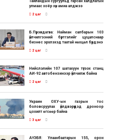
Тайландын сургуульд гарсан халдлагын
улмаас хоёр хүн амиа алджээ
2 цаг
Б.Пүрэвдагва: Найман салбарын 103
үйлчилгээний бүртгэлийг цуцалснаар
бизнес эрхлэхэд таатай нөхцөл бүрдэнэ
2 цаг
Нийслэлийн 107 шатахуун түгээх станц
АИ-92 автобензинээр үйлчилж байна
2 цаг
Украин ОХУ-ын газрын тос
боловсруулах үйлдвэрүүдэд дроноор
цохилт өгсөөр байна
3 цаг
АҮЭБЯ: Улаанбаатарын 155, орон