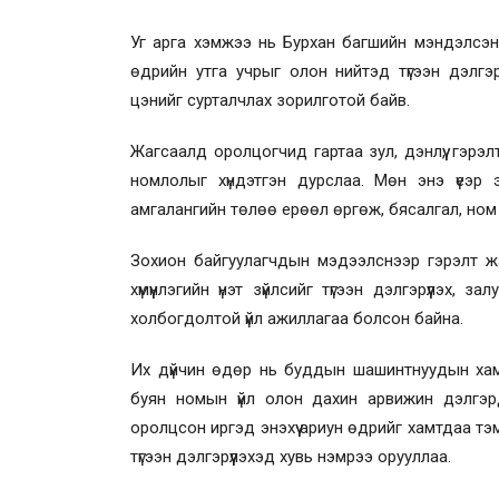
Уг арга хэмжээ нь Бурхан багшийн мэндэлсэн, г
өдрийн утга учрыг олон нийтэд түгээн дэлгэрүү
цэнийг сурталчлах зорилготой байв.
Жагсаалд оролцогчид гартаа зул, дэнлүү, гэрэ
номлолыг хүндэтгэн дурслаа. Мөн энэ үеэр э
амгалангийн төлөө ерөөл өргөж, бясалгал, ном
Зохион байгуулагчдын мэдээлснээр гэрэлт ж
хүмүүнлэгийн үнэт зүйлсийг түгээн дэлгэрүүлэх,
холбогдолтой үйл ажиллагаа болсон байна.
Их дүйчин өдөр нь буддын шашинтнуудын хам
буян номын үйл олон дахин арвижин дэлгэрд
оролцсон иргэд энэхүү ариун өдрийг хамтдаа тэмд
түгээн дэлгэрүүлэхэд хувь нэмрээ орууллаа.