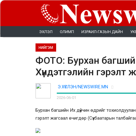
ЭХЛЭЛ
ОЛИМП
ИЗРАИЛ-ГАЗЫН ДАЙН
УК
НИЙГЭМ
ФОТО: Бурхан багшийн
Хүндэтгэлийн гэрэлт 
Э.ХҮСЛЭН/NEWSWIRE.MN
2026-06-01
Бурхан багшийн Их дүйчин өдрийг тохиолдуулан
гэрэлт жагсаал өчигдөр (Сүхбаатарын талбайга