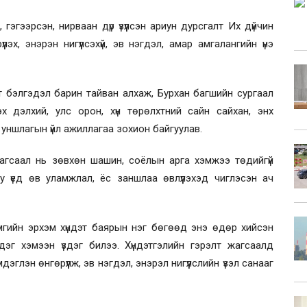
эгээрсэн, нирваан дүр үзүүлсэн ариун дурсгалт Их дүйчин
лэх, энэрэн нигүүлсэхүй, эв нэгдэл, амар амгалангийн үнэ
лт бэлгэдэл барин тайван алхаж, Бурхан багшийн сургаал
х дэлхий, улс орон, хүн төрөлхтний сайн сайхан, энх
 уншлагын үйл ажиллагаа зохион байгуулав.
агсаал нь зөвхөн шашин, соёлын арга хэмжээ төдийгүй
 залуу үед өв уламжлал, ёс заншлаа өвлүүлэхэд чиглэсэн ач
гийн эрхэм хүндэт баярын нэг бөгөөд энэ өдөр хийсэн
эг хэмээн үздэг билээ. Хүндэтгэлийн гэрэлт жагсаалд
эглэн өнгөрүүлж, эв нэгдэл, энэрэл нигүүлслийн үзэл санааг