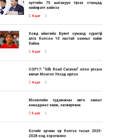
нутгийн 75 шатахуун түгээх станцад
нийлүүлэлт хийлээ
4 цаг
Ховд аймгийн Буянт суманд сураггүй
алга болсон 10 настай охиныг хайж
байна
4 цаг
COP17: "Silk Road Caravan" олон улсын
аялал Монгол Улсад ирлээ
4 цаг
Монелийн гудамжны авто замыг
өнөөдрөөс хааж, засварлана
5 цаг
Хогийг эрчим хүч болгох төсөл 2025-
2028 онд хэрэгжинэ