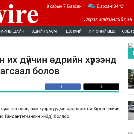
8 сарын 7, Баасан
Дархан:
34 ℃
Эерэг мэдээллийг эн
РАИНЫ ДАЙН
ЭДИЙН ЗАСАГ
ДЭЛХИЙ
ИРГЭНИЙ ӨНЦӨГ
СОЁЛ 
 их дүйчин өдрийн хүрээнд
жагсаал болов
 сүсэгтэн олон, лам хуврагуудын оролцоотой Хүндэтгэлийн
ас Гандантэгчэнлин хийд) боллоо.