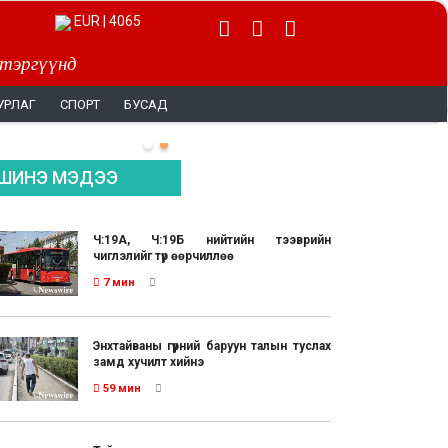
EUR | 4065
 тэргүүнд
УРЛАГ
СПОРТ
БУСАД
ШИНЭ МЭДЭЭ
Ч:19А, Ч:19Б нийтийн тээврийн
чиглэлийг түр өөрчиллөө
7 мин
Энхтайваны гүүрний баруун талын туслах
замд хучилт хийнэ
59 мин