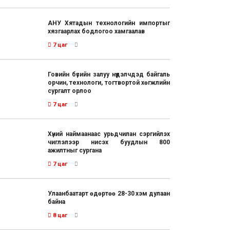
АНУ Хятадын технологийн импортыг
хязгаарлах бодлогоо хамгаалав
7 цаг
Говийн бүсийн залуу нүүдэлчдэд байгаль
орчин, технологи, тогтвортой хөгжлийн
сургалт орлоо
7 цаг
Хүний наймаанаас урьдчилан сэргийлэх
чиглэлээр нисэх буудлын 800
ажилтныг сургана
7 цаг
Улаанбаатарт өдөртөө 28-30 хэм дулаан
байна
8 цаг