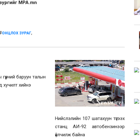
 зургийг MPA.mn
 #
,
ОНЦЛОХ ЗУРАГ
 гүүрний баруун талын
д хучилт хийнэ
Нийслэлийн 107 шатахуун түгээх
станц АИ-92 автобензинээр
үйлчилж байна