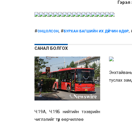
Гэрэл
#
, #
,
ОНЦОЛСОН
БУРХАН БАГШИЙН ИХ ДҮЙЧИН ӨДӨР
САНАЛ БОЛГОХ
Энхтайваны
туслах зам
Ч:19А, Ч:19Б нийтийн тээврийн
чиглэлийг түр өөрчиллөө