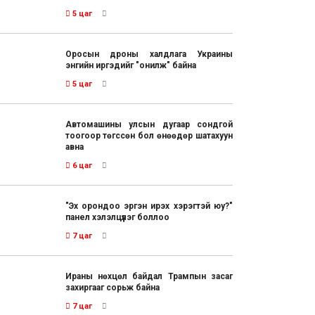
5 цаг
Оросын дроны халдлага Украины
энгийн иргэдийг "онилж" байна
5 цаг
Автомашины улсын дугаар сондгой
тоогоор төгссөн бол өнөөдөр шатахуун
авна
6 цаг
"Эх орондоо эргэн ирэх хэрэгтэй юу?"
панел хэлэлцүүлэг боллоо
7 цаг
Ираны нөхцөл байдал Трампын засаг
захиргааг сорьж байна
7 цаг