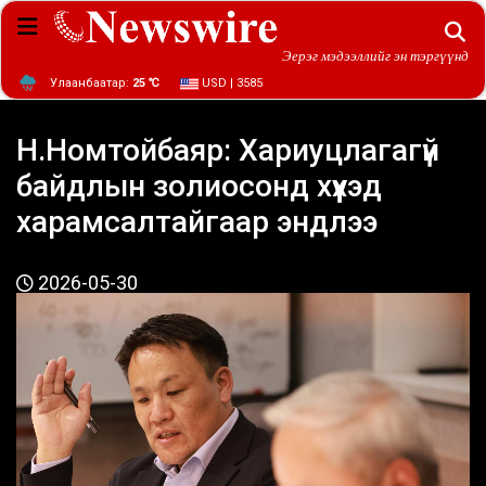
Эерэг мэдээллийг эн тэргүүнд
Улаанбаатар:
25 ℃
USD | 3585
Н.Номтойбаяр: Хариуцлагагүй
байдлын золиосонд хүүхэд
харамсалтайгаар эндлээ
2026-05-30