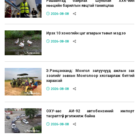
Рашаантад байрлах “Шунхлай” ХХК-ийн
нөөцийн барилгын явцтай танилцлаа
2026-08-08
Ирэх 10 хоногийн цаг агаарын төвөл мэдээ
2026-08-08
Э.Рэнцэнханд: Монгол залуучууд ажлын зах
зээлийг зөвхөн Монголоор хязгаарлаж битгий
хараасай
2026-08-08
ОХУ-аас АИ-92 автобензиний импорт
тасралтгүй үргэлжилж байна
2026-08-08