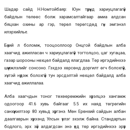
Шадар сайд Н.Номтойбаяр: Юун түрүүнд хариуцлагагүй
байдлын төлөөс болж харамсалтайгаар амиа алдсан
бяцхан охины ар гэр, төрөл төрөгсдөд гүн эмгэнэл
илэрхийлье.
Бүхий л боломж, тооцооллоор Онцгой байдлын алба
хаагчид ажилласан ч хариуцлагагүй тогтолцоо, цаг хугацаа,
газар шорооны нөхцөл байдалд ялагдлаа. Төр иргэдийнхээ
шүүмжлэлийг сонсоно. Гэхдээ хөрсөнд доргилт өгч болохгүй,
хүчтэй нүдэж болохгүй тун эрсдэлтэй нөхцөл байдалд алба
хаагчид ажиллалаа.
Алба хаагчдын тоног төхөөрөмжийн хүрэлцээ хангамж
одоогоор 41.6 хувь байгааг 5.5 их наяд төгрөгийн
санхүүжилтээр 80 хувьд хүргэнэ. Мөн Ерөнхий сайдын албан
даалгаврын хүрээнд Улсын үзлэг эхэлж байна. Стандартын
бодлого, эрх зүй алдагдсан энэ үед төр иргэдийнхээ эрүүл