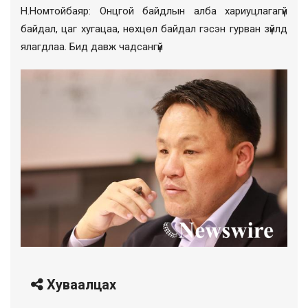
Н.
Номтойбаяр
: Онцгой байдлын алба хариуцлагагүй
байдал, цаг хугацаа, нөхцөл байдал гэсэн гурван зүйлд
ялагдлаа. Бид давж чадсангүй
Хуваалцах