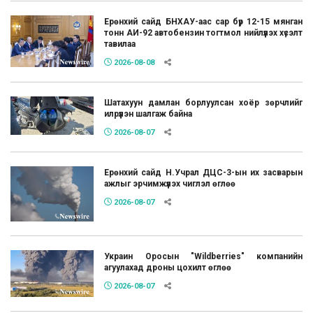
Ерөнхий сайд БНХАУ-аас сар бүр 12-15 мянган
тонн АИ-92 автобензин тогтмол нийлүүлэх хүсэлт
тавилаа
2026-08-08
Шатахуун дамлан борлуулсан хоёр зөрчлийг
илрүүлэн шалгаж байна
2026-08-07
Ерөнхий сайд Н.Учрал ДЦС-3-ын их засварын
ажлыг эрчимжүүлэх чиглэл өглөө
2026-08-07
Украин Оросын "Wildberries" компанийн
агуулахад дроны цохилт өглөө
2026-08-07