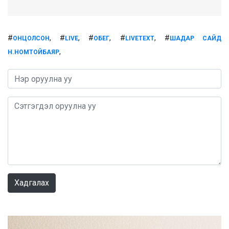
#
, #
, #
, #
, #
ОНЦОЛСОН
LIVE
ОБЕГ
LIVETEXT
ШАДАР САЙД
,
Н.НОМТОЙБАЯР
0 / 1000
Хадгалах