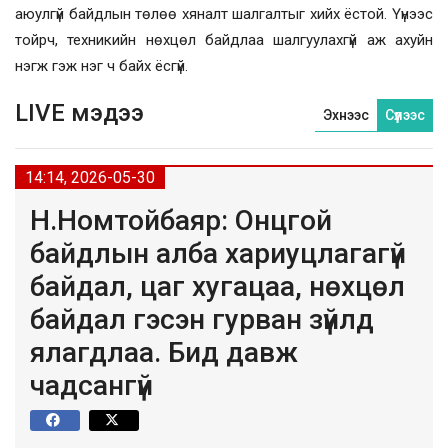
аюулгүй байдлын төлөө хяналт шалгалтыг хийх ёстой. Үүнээс
тойрч, техникийн нөхцөл байдлаа шалгуулахгүй аж ахуйн
нэгж гэж нэг ч байх ёсгүй.
LIVE мэдээ
Эхнээс
Сүүлээс
14:14, 2026-05-30
Н.Номтойбаяр: Онцгой
байдлын алба хариуцлагагүй
байдал, цаг хугацаа, нөхцөл
байдал гэсэн гурван зүйлд
ялагдлаа. Бид давж
чадсангүй