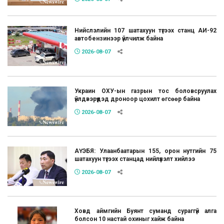
Нийслэлийн 107 шатахуун түгээх станц АИ-92
автобензинээр үйлчилж байна
2026-08-07
Украин ОХУ-ын газрын тос боловсруулах
үйлдвэрүүдэд дроноор цохилт өгсөөр байна
2026-08-07
АҮЭБЯ: Улаанбаатарын 155, орон нутгийн 75
шатахуун түгээх станцад нийлүүлэлт хийлээ
2026-08-07
Ховд аймгийн Буянт суманд сураггүй алга
болсон 10 настай охиныг хайж байна