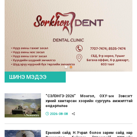
ШИНЭ МЭДЭЭ
“СЭЛЭНГЭ-2026” Монгол, ОХУ-ын Зэвсэгт
хүчний хамтарсан хээрийн сургууль амжилттай
өндөрлөлөө
2026-08-08
Ерөнхий сайд Н.Учрал болон зарим сайд нар