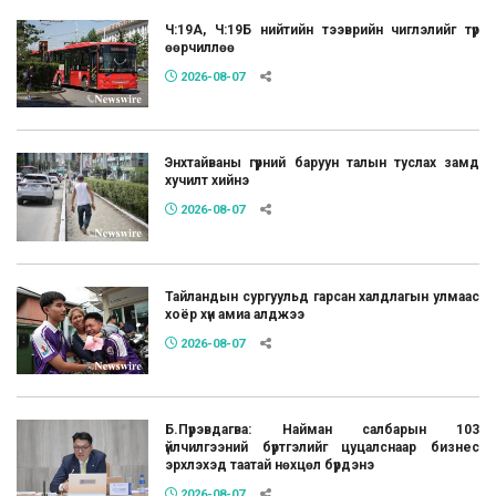
Ч:19А, Ч:19Б нийтийн тээврийн чиглэлийг түр
өөрчиллөө
2026-08-07
Энхтайваны гүүрний баруун талын туслах замд
хучилт хийнэ
2026-08-07
Тайландын сургуульд гарсан халдлагын улмаас
хоёр хүн амиа алджээ
2026-08-07
Б.Пүрэвдагва: Найман салбарын 103
үйлчилгээний бүртгэлийг цуцалснаар бизнес
эрхлэхэд таатай нөхцөл бүрдэнэ
2026-08-07