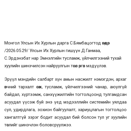
Монгол Улсын Их Хурлын дарга С.Бямбацогтод өнөөдөр
/2026.05.29/ Улсын Их Хурлын гишүүн Д.Ганмаа,
С.Эрдэнэбат нар
Эмнэлгийн тусламж, үйлчилгээний тухай
хуулийн шинэчилсэн найруулгын төсөл өргөн мэдүүлэв.
Эрүүл мэндийн салбарт хүн амын насжилт нэмэгдэн, архаг
өвчний тархалт өсөж, тусламж, үйлчилгээний чанар, аюулгүй
байдал, хүртээмж, санхүүжилтийн тогтолцоонд тулгамдсан
асуудал үүсэж буй энэ үед мэдээллийн системийн уялдаа
сул, удирдлага, зохион байгуулалт, хариуцлагын тогтолцоо
хангалтгүй зэрэг бодит асуудал бий болсон тул уг хуулийн
төслийг шинэчлэн боловсруулжээ.