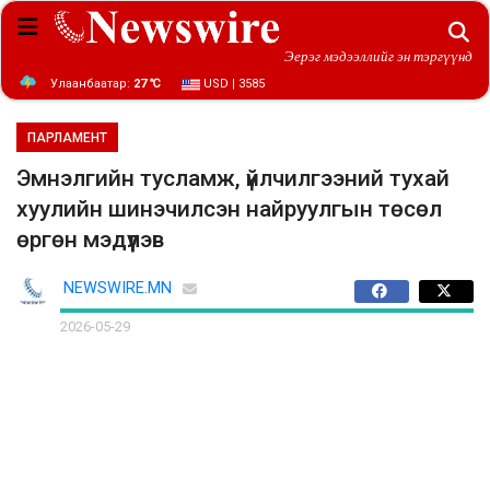
Эерэг мэдээллийг эн тэргүүнд
Улаанбаатар:
27 ℃
USD | 3585
ПАРЛАМЕНТ
Эмнэлгийн тусламж, үйлчилгээний тухай
хуулийн шинэчилсэн найруулгын төсөл
өргөн мэдүүлэв
NEWSWIRE.MN
2026-05-29