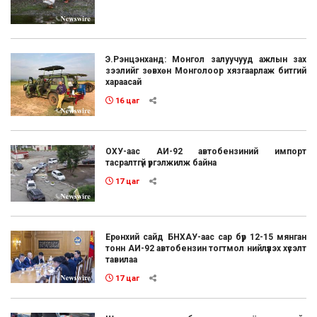
Э.Рэнцэнханд: Монгол залуучууд ажлын зах
зээлийг зөвхөн Монголоор хязгаарлаж битгий
хараасай
16 цаг
ОХУ-аас АИ-92 автобензиний импорт
тасралтгүй үргэлжилж байна
17 цаг
Ерөнхий сайд БНХАУ-аас сар бүр 12-15 мянган
тонн АИ-92 автобензин тогтмол нийлүүлэх хүсэлт
тавилаа
17 цаг