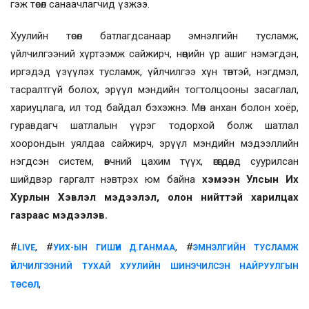
гэж төсөл санаачлагчид үзжээ.
Хуулийн төсөл батлагдсанаар эмнэлгийн тусламж,
үйлчилгээний хүртээмж сайжирч, нөөцийн үр ашиг нэмэгдэн,
иргэдэд үзүүлэх тусламж, үйлчилгээ хүн төвтэй, нэгдмэл,
тасралтгүй болох, эрүүл мэндийн тогтолцооны засаглал,
хариуцлага, ил тод байдал бэхэжнэ. Мөн анхан болон хоёр,
гуравдагч шатлалын үүрэг тодорхой болж шатлал
хоорондын уялдаа сайжирч, эрүүл мэндийн мэдээллийн
нэгдсэн систем, өвчний цахим түүх, өгөгдөлд суурилсан
шийдвэр гаргалт нэвтрэх юм байна
хэмээн Улсын Их
Хурлын Хэвлэл мэдээлэл, олон нийттэй харилцах
газраас мэдээлэв.
#
, #
, #
LIVE
УИХ-ЫН ГИШҮҮН Д.ГАНМАА
ЭМНЭЛГИЙН ТУСЛАМЖ
ҮЙЛЧИЛГЭЭНИЙ ТУХАЙ ХУУЛИЙН ШИНЭЧИЛСЭН НАЙРУУЛГЫН
,
ТӨСӨЛ