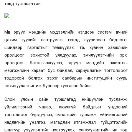
төсөлд тусгасан гэв.
Мөн эрүүл мэндийн мэдээллийн нэгдсэн систем, өвчний
цахим түүхийг нэвтрүүлж, өгөгдөлд суурилсан бодлого,
шийдвэр гаргалтыг төлөвшүүлэх, төр, хувийн хэвшлийн
оролцоог зохистой уялдуулах, эмчлүүлэгчийн эрх,
оролцоог баталгаажуулах, эрүүл мэндийн ажилтны
мэргэжлийн хараат бус байдал, хариуцлагын тогтолцоог
тодорхой болгох зэрэг салбарын институцийн суурь
зохицуулалтыг иж бүрнээр тусгасан байна.
Олон улсын сайн туршлагад нийцүүлэн тусламж,
үйлчилгээний чанар, аюулгүй байдлын үндэсний
тогтолцоог бүрдүүлэх, эмнэлгийн тусламж, үйлчилгээний
хөндлөнгийн үнэлгээ, магадлан итгэмжлэл, гүйцэтгэлийн
шалгуур үзүүлэлтийг нэвтрүүлэх, санхүүжилтийн ил тод