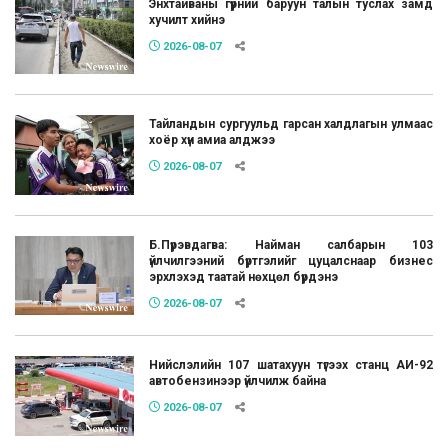
Энхтайваны гүүрний баруун талын туслах замд
хучилт хийнэ
2026-08-07
Тайландын сургуульд гарсан халдлагын улмаас
хоёр хүн амиа алджээ
2026-08-07
Б.Пүрэвдагва: Найман салбарын 103
үйлчилгээний бүртгэлийг цуцалснаар бизнес
эрхлэхэд таатай нөхцөл бүрдэнэ
2026-08-07
Нийслэлийн 107 шатахуун түгээх станц АИ-92
автобензинээр үйлчилж байна
2026-08-07