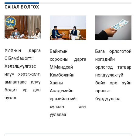
САНАЛ БОЛГОХ
УИХ-ын дарга
Байнгын
Бага орлоготой
С.Бямбацогт:
хорооны дарга
иргэдийн
Хэлэлцүүлгээс
М.Мандхай
орлогод татвар
илүү хэрэгжилт,
Камбожийн
ногдуулахгүй
амлалтаас илүү
Хааны
байх эрх зүйн
бодит үр дүн
Академийн
орчныг
чухал
ерөнхийлөгчийг
бүрдүүллээ
хүлээн авч
уулзлаа