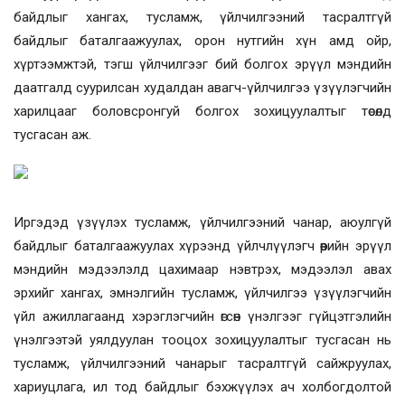
байдлыг хангах, тусламж, үйлчилгээний тасралтгүй
байдлыг баталгаажуулах, орон нутгийн хүн амд ойр,
хүртээмжтэй, тэгш үйлчилгээг бий болгох эрүүл мэндийн
даатгалд суурилсан худалдан авагч-үйлчилгээ үзүүлэгчийн
харилцааг боловсронгуй болгох зохицуулалтыг төсөлд
тусгасан аж.
Иргэдэд үзүүлэх тусламж, үйлчилгээний чанар, аюулгүй
байдлыг баталгаажуулах хүрээнд үйлчлүүлэгч өөрийн эрүүл
мэндийн мэдээлэлд цахимаар нэвтрэх, мэдээлэл авах
эрхийг хангах, эмнэлгийн тусламж, үйлчилгээ үзүүлэгчийн
үйл ажиллагаанд хэрэглэгчийн өгсөн үнэлгээг гүйцэтгэлийн
үнэлгээтэй уялдуулан тооцох зохицуулалтыг тусгасан нь
тусламж, үйлчилгээний чанарыг тасралтгүй сайжруулах,
хариуцлага, ил тод байдлыг бэхжүүлэх ач холбогдолтой