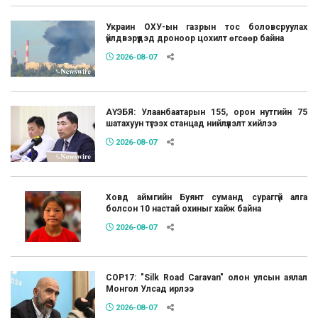
Украин ОХУ-ын газрын тос боловсруулах
үйлдвэрүүдэд дроноор цохилт өгсөөр байна
2026-08-07
АҮЭБЯ: Улаанбаатарын 155, орон нутгийн 75
шатахуун түгээх станцад нийлүүлэлт хийлээ
2026-08-07
Ховд аймгийн Буянт суманд сураггүй алга
болсон 10 настай охиныг хайж байна
2026-08-07
COP17: "Silk Road Caravan" олон улсын аялал
Монгол Улсад ирлээ
2026-08-07