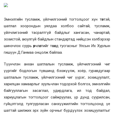
Эмнэлгийн тусламж, үйлчилгээний тогтолцоог хүн төвтэй,
шатлал хоорондын уялдаа холбоо сайтай, тусламж,
үйлчлигээний тасралтгүй байдлыг хангасан, чанартай,
зохистой, аюулгүй байдлын стандартад нийцсэн хэлбэрээр
шинэчлэх суурь өөрчлөлтийг төсөлд тусгасныг Улсын Их Хурлын
гишүүн Д.Ганмаа онцолж байлаа.
Түүнчлэн анхан шатлалын тусламж, үйлчилгээний чиг
үүргийг бодлогын түвшинд бэхжүүлж, хоёр, гуравдугаар
шатлалын тусламж, үйлчилгээний чиг үүрэг, зохицуулалт,
харилцан хамаарлыг хуульчлан тодорхой болгох, эмнэлгийн
байгууллагын засаглал, удирдлага, ил тод байдал,
хариуцлагын тогтолцоог сайжруулах, үр дүнд суурилсан,
гүйцэтгэлд тулгуурласан санхүүжилтийн тогтолцоонд үе
шаттай шилжих эрх зүйн орчныг бүрдүүлэх зохицуулалтыг