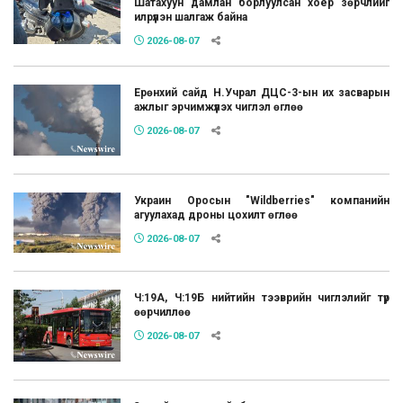
Шатахуун дамлан борлуулсан хоёр зөрчлийг
илрүүлэн шалгаж байна
2026-08-07
Ерөнхий сайд Н.Учрал ДЦС-3-ын их засварын
ажлыг эрчимжүүлэх чиглэл өглөө
2026-08-07
Украин Оросын "Wildberries" компанийн
агуулахад дроны цохилт өглөө
2026-08-07
Ч:19А, Ч:19Б нийтийн тээврийн чиглэлийг түр
өөрчиллөө
2026-08-07