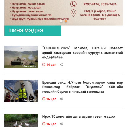
ШИНЭ МЭДЭЭ
“СЭЛЭНГЭ-2026” Монгол, ОХУ-ын Зэвсэгт
хүчний хамтарсан хээрийн сургууль амжилттай
өндөрлөлөө
14 цаг
Ерөнхий сайд Н.Учрал болон зарим сайд нар
Рашаантад байрлах “Шунхлай” ХХК-ийн
нөөцийн барилгын явцтай танилцлаа
16 цаг
Ирэх 10 хоногийн цаг агаарын төвөл мэдээ
16 цаг