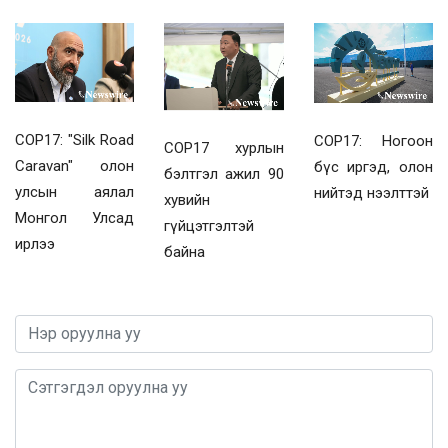
COP17: "Silk Road
COP17: Ногоон
COP17 хурлын
Caravan" олон
бүс иргэд, олон
бэлтгэл ажил 90
улсын аялал
нийтэд нээлттэй
хувийн
Монгол Улсад
гүйцэтгэлтэй
ирлээ
байна