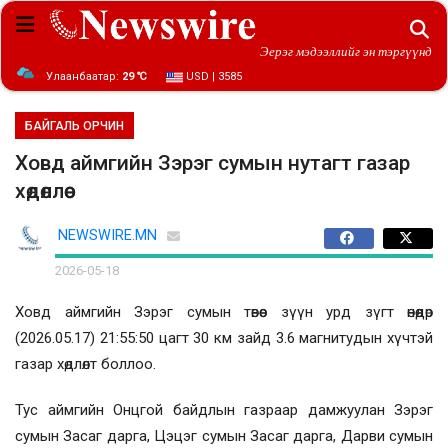
Эерэг мэдээллийг эн тэргүүнд
Улаанбаатар:
29 ℃
USD | 3585
БАЙГАЛЬ ОРЧИН
Ховд аймгийн Зэрэг сумын нутагт газар
хөдөллөө
NEWSWIRE.MN
2026-05-18
Ховд аймгийн Зэрэг сумын төвөөс зүүн урд зүгт өнөөдөр
(2026.05.17) 21:55:50 цагт 30 км зайд 3.6 магнитудын хүчтэй
газар хөдлөлт боллоо.
Тус аймгийн Онцгой байдлын газраар дамжуулан Зэрэг
сумын Засаг дарга, Цэцэг сумын Засаг дарга, Дарви сумын