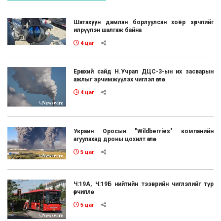
Шатахуун дамлан борлуулсан хоёр зөрчлийг
илрүүлэн шалгаж байна
4 цаг
Ерөнхий сайд Н.Учрал ДЦС-3-ын их засварын
ажлыг эрчимжүүлэх чиглэл өглөө
4 цаг
Украин Оросын "Wildberries" компанийн
агуулахад дроны цохилт өглөө
5 цаг
Ч:19А, Ч:19Б нийтийн тээврийн чиглэлийг түр
өөрчиллөө
5 цаг