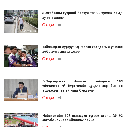
Энхтайваны гүүрний баруун талын туслах замд
хучилт хийнэ
6 цаг
Тайландын сургуульд гарсан халдлагын улмаас
хоёр хүн амиа алджээ
8 цаг
Б.Пүрэвдагва: Найман салбарын 103
үйлчилгээний бүртгэлийг цуцалснаар бизнес
эрхлэхэд таатай нөхцөл бүрдэнэ
8 цаг
Нийслэлийн 107 шатахуун түгээх станц АИ-92
автобензинээр үйлчилж байна