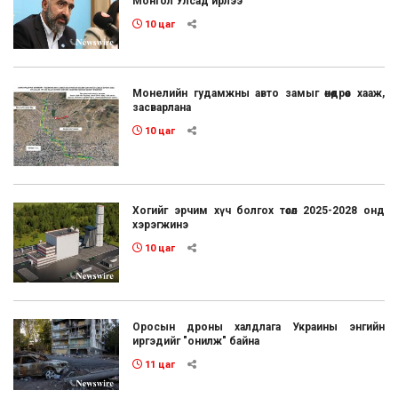
Монгол Улсад ирлээ
10 цаг
Монелийн гудамжны авто замыг өнөөдрөөс хааж,
засварлана
10 цаг
Хогийг эрчим хүч болгох төсөл 2025-2028 онд
хэрэгжинэ
10 цаг
Оросын дроны халдлага Украины энгийн
иргэдийг "онилж" байна
11 цаг