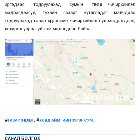
иргэдээс тодруулахад сумын төвдөө чичирхийлэл
мэдрэгдээгүй, тухайн газарт нутагладаг малчдаас
тодруулахад газар хөдлөлтийн чичирхийлэл сул мэдрэгдсэн,
хохирол учраагүй гэж мэдэгдсэн байна.
#
, #
,
ГАЗАР ХӨДЛӨЛТ
ХОВД АЙМГИЙН ЗЭРЭГ СУМ
САНАЛ БОЛГОХ