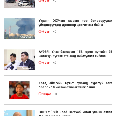
8 цаг
Украин ОХУ-ын газрын тос боловсруулах
үйлдвэрүүдэд дроноор цохилт өгсөөр байна
9 цаг
АҮЭБЯ: Улаанбаатарын 155, орон нутгийн 75
шатахуун түгээх станцад нийлүүлэлт хийлээ
9 цаг
Ховд аймгийн Буянт суманд сураггүй алга
болсон 10 настай охиныг хайж байна
10 цаг
COP17: "Silk Road Caravan" олон улсын аялал