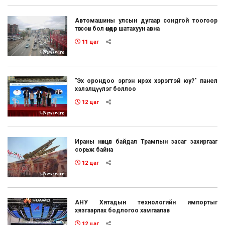
Автомашины улсын дугаар сондгой тоогоор
төгссөн бол өнөөдөр шатахуун авна
11 цаг
"Эх орондоо эргэн ирэх хэрэгтэй юу?" панел
хэлэлцүүлэг боллоо
12 цаг
Ираны нөхцөл байдал Трампын засаг захиргааг
сорьж байна
12 цаг
АНУ Хятадын технологийн импортыг
хязгаарлах бодлогоо хамгаалав
12 цаг