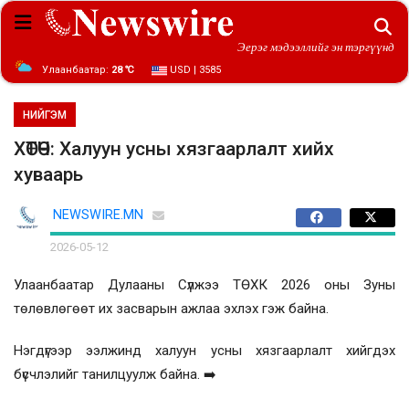
Эерэг мэдээллийг эн тэргүүнд
Улаанбаатар:
28 ℃
USD | 3585
НИЙГЭМ
ХӨТӨЧ: Халуун усны хязгаарлалт хийх
хуваарь
NEWSWIRE.MN
2026-05-12
Улаанбаатар Дулааны Сүлжээ ТӨХК 2026 оны Зуны
төлөвлөгөөт их засварын ажлаа эхлэх гэж байна.
Нэгдүгээр ээлжинд халуун усны хязгаарлалт хийгдэх
бүсчлэлийг танилцуулж байна. ➡️