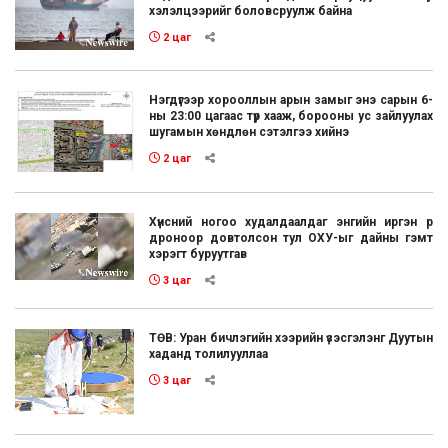
хэлэлцээрийг боловсруулж байна
2 цаг
Нэгдүгээр хорооллын арын замыг энэ сарын 6-
ны 23:00 цагаас түр хааж, борооны ус зайлуулах
шугамын хөндлөн сэтэлгээ хийнэ
2 цаг
Хүнсний ногоо худалдаалдаг энгийн иргэн рүү
дроноор довтолсон тул ОХУ-ыг дайны гэмт
хэрэгт буруутгав
3 цаг
ТӨВ: Уран бичлэгийн хээрийн үзэсгэлэнг Дуутын
хаданд толилууллаа
3 цаг