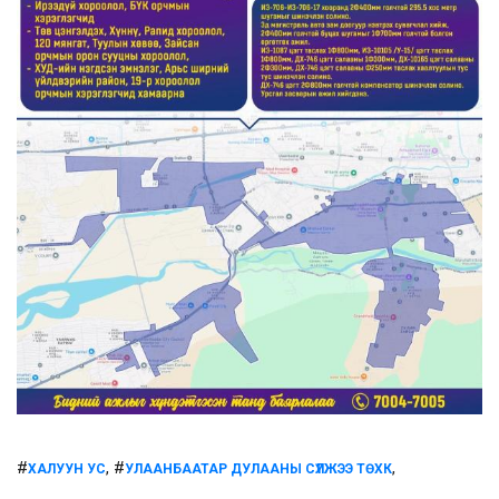
#
, #
,
ХАЛУУН УС
УЛААНБААТАР ДУЛААНЫ СҮЛЖЭЭ ТӨХК