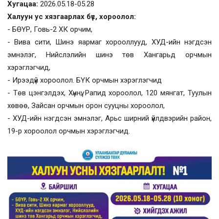
Хугацаа:
2026.05.18-05.28
Халуун ус хязгаарлах бүс, хороолол:
- БӨҮР, Говь-2 ХК орчим,
- Вива сити, Шинэ яармаг хорооллууд, ХУД-ийн нэгдсэн
эмнэлэг, Нийслэлийн шинэ төв Хангарьд орчмын
хэрэглэгчид,
- Ирээдүй хороолол. БҮК орчмын хэрэглэгчид
- Төв цэнгэлдэх, Хүннү, Рапид хороолол, 120 мянгат, Туулын
хөвөө, Зайсан орчмын орон сууцны хороолол,
- ХУД-ийн нэгдсэн эмнэлэг, Арьс ширний үйлдвэрийн район,
19-р хороолол орчмын хэрэглэгчид.