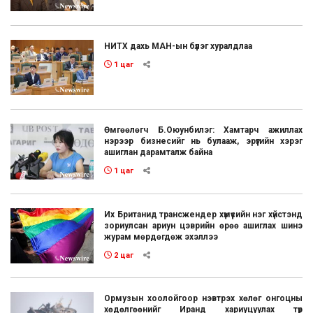
НИТХ дахь МАН-ын бүлэг хуралдлаа
1 цаг
Өмгөөлөгч Б.Оюунбилэг: Хамтарч ажиллах
нэрээр бизнесийг нь булааж, эрүүгийн хэрэг
ашиглан дарамталж байна
1 цаг
Их Британид трансжендер хүмүүсийн нэг хүйстэнд
зориулсан ариун цэврийн өрөө ашиглах шинэ
журам мөрдөгдөж эхэллээ
2 цаг
Ормузын хоолойгоор нэвтрэх хөлөг онгоцны
хөдөлгөөнийг Иранд хариуцуулах түр