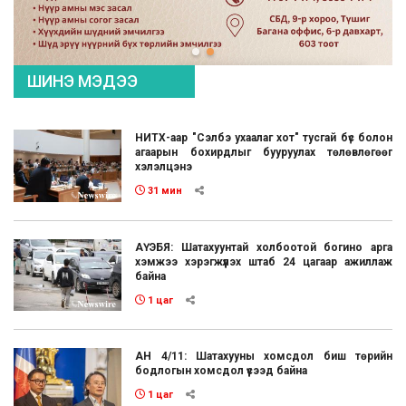
ШИНЭ МЭДЭЭ
НИТХ-аар "Сэлбэ ухаалаг хот" тусгай бүс болон
агаарын бохирдлыг бууруулах төлөвлөгөөг
хэлэлцэнэ
31 мин
АҮЭБЯ: Шатахуунтай холбоотой богино арга
хэмжээ хэрэгжүүлэх штаб 24 цагаар ажиллаж
байна
1 цаг
АН 4/11: Шатахууны хомсдол биш төрийн
бодлогын хомсдол үүсээд байна
1 цаг