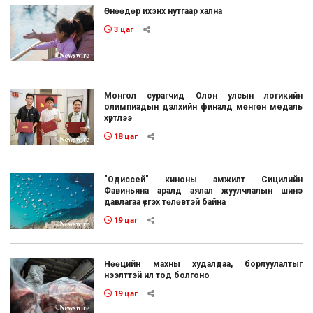
Өнөөдөр ихэнх нутгаар хална
3 цаг
Монгол сурагчид Олон улсын логикийн
олимпиадын дэлхийн финалд мөнгөн медаль
хүртлээ
18 цаг
"Одиссей" киноны амжилт Сицилийн
Фавиньяна аралд аялал жуулчлалын шинэ
давлагаа үүсгэх төлөвтэй байна
19 цаг
Нөөцийн махны худалдаа, борлуулалтыг
нээлттэй ил тод болгоно
19 цаг