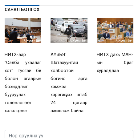
САНАЛ БОЛГОХ
НИТХ-аар
АҮЭБЯ:
НИТХ дахь МАН-
"Сэлбэ ухаалаг
Шатахуунтай
ын бүлэг
хот" тусгай бүс
холбоотой
хуралдлаа
болон агаарын
богино арга
бохирдлыг
хэмжээ
бууруулах
хэрэгжүүлэх штаб
төлөвлөгөөг
24 цагаар
хэлэлцэнэ
ажиллаж байна