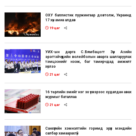
ОХУ баллистик пуужингаар довтолж, Украинд
17 хүн амиа алдав
19 цаг
УИХ-ын дарга С.Бямбацогт Зүүн Азийн
эрэгтэйчүүдийн волейболын аварга шалгаруулах
тэмцээнийг нээж, баг тамирчдад амжилт
хүслээ
21 цаг
16 төрлийн эмийг нэг эх үүсвэрээс худалдан авах
журмыг баталлаа
21 цаг
Санхүүгийн хэмнэлтийн горимд эрүүл мэндийн
салбар хамаарахгүй