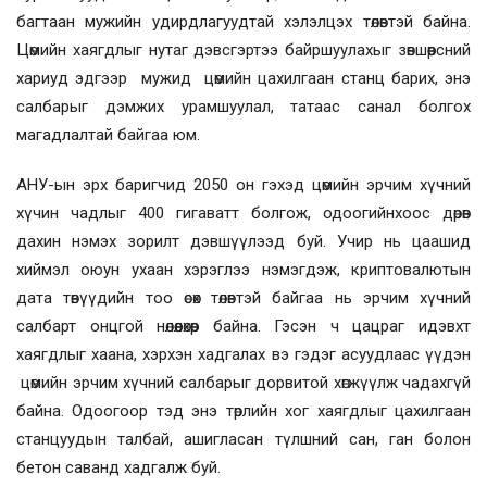
багтаан мужийн удирдлагуудтай хэлэлцэх төлөвтэй байна.
Цөмийн хаягдлыг нутаг дэвсгэртээ байршуулахыг зөвшөөрсний
хариуд эдгээр мужид цөмийн цахилгаан станц барих, энэ
салбарыг дэмжих урамшуулал, татаас санал болгох
магадлалтай байгаа юм.
АНУ-ын эрх баригчид 2050 он гэхэд цөмийн эрчим хүчний
хүчин чадлыг 400 гигаватт болгож, одоогийнхоос дөрөв
дахин нэмэх зорилт дэвшүүлээд буй. Учир нь цаашид
хиймэл оюун ухаан хэрэглээ нэмэгдэж, криптовалютын
дата төвүүдийн тоо өсөх төлөвтэй байгаа нь эрчим хүчний
салбарт онцгой нөлөөлөхөөр байна. Гэсэн ч цацраг идэвхт
хаягдлыг хаана, хэрхэн хадгалах вэ гэдэг асуудлаас үүдэн
цөмийн эрчим хүчний салбарыг дорвитой хөгжүүлж чадахгүй
байна. Одоогоор тэд энэ төрлийн хог хаягдлыг цахилгаан
станцуудын талбай, ашигласан түлшний сан, ган болон
бетон саванд хадгалж буй.