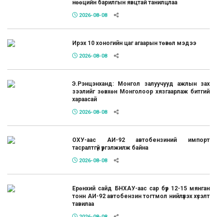
нөөцийн барилгын явцтай танилцлаа
2026-08-08
Ирэх 10 хоногийн цаг агаарын төвөл мэдээ
2026-08-08
Э.Рэнцэнханд: Монгол залуучууд ажлын зах
зээлийг зөвхөн Монголоор хязгаарлаж битгий
хараасай
2026-08-08
ОХУ-аас АИ-92 автобензиний импорт
тасралтгүй үргэлжилж байна
2026-08-08
Ерөнхий сайд БНХАУ-аас сар бүр 12-15 мянган
тонн АИ-92 автобензин тогтмол нийлүүлэх хүсэлт
тавилаа
2026-08-08