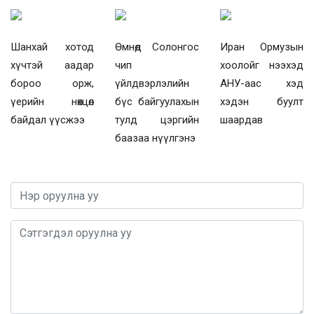
Шанхай хотод
Өмнөд Солонгос
Иран Ормузын
хүчтэй аадар
чип
хоолойг нээхэд
бороо орж,
үйлдвэрлэлийн
АНУ-аас хэд
үерийн нөхцөл
бүс байгуулахын
хэдэн буулт
байдал үүсжээ
тулд цэргийн
шаардав
баазаа нүүлгэнэ
0 / 1000