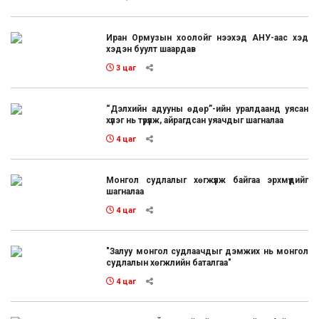
Иран Ормузын хоолойг нээхэд АНУ-аас хэд
хэдэн буулт шаардав
3 цаг
“Дэлхийн адууны өдөр”-ийн уралдаанд уясан
хүлэг нь түрүүлж, айрагдсан уяачдыг шагналаа
4 цаг
Монгол судлалыг хөгжүүлж байгаа эрхмүүдийг
шагналаа
4 цаг
"Залуу монгол судлаачдыг дэмжих нь монгол
судлалын хөгжлийн баталгаа"
4 цаг