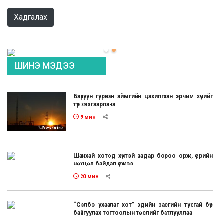
Хадгалах
ШИНЭ МЭДЭЭ
Баруун гурван аймгийн цахилгаан эрчим хүчийг
түр хязгаарлана
9 мин
Шанхай хотод хүчтэй аадар бороо орж, үерийн
нөхцөл байдал үүсжээ
20 мин
“Сэлбэ ухаалаг хот” эдийн засгийн тусгай бүс
байгуулах тогтоолын төслийг батлууллаа