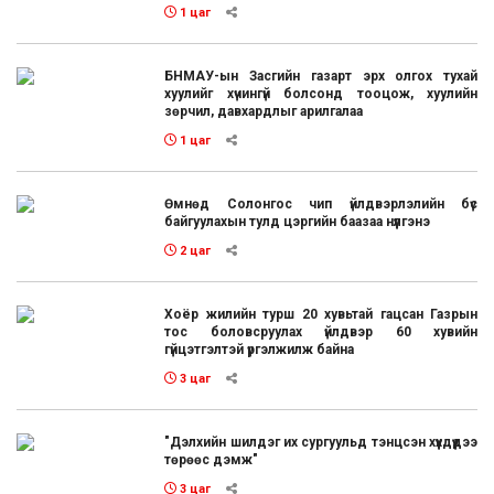
1 цаг
БНМАУ-ын Засгийн газарт эрх олгох тухай
хуулийг хүчингүй болсонд тооцож, хуулийн
зөрчил, давхардлыг арилгалаа
1 цаг
Өмнөд Солонгос чип үйлдвэрлэлийн бүс
байгуулахын тулд цэргийн баазаа нүүлгэнэ
2 цаг
Хоёр жилийн турш 20 хувьтай гацсан Газрын
тос боловсруулах үйлдвэр 60 хувийн
гүйцэтгэлтэй үргэлжилж байна
3 цаг
"Дэлхийн шилдэг их сургуульд тэнцсэн хүүхдүүдээ
төрөөс дэмж"
3 цаг