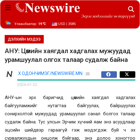
Эерэг мэдээллийг эн тэргүүнд
Улаанбаатар:
19 ℃
USD | 3585
ДЭЛХИЙН МЭДЭЭ
АНУ: Цөмийн хаягдал хадгалах мужуудад
урамшуулал олгох талаар судалж байна
Х.ОДОНЧИМЭГ/NEWSWIRE.MN
2026-01-22
АНУ-ын эрх баригчид цөмийн хаягдал хадгалах
байгууламжийг нутагтаа байгуулах, байршуулах
сонирхолтой мужуудад урамшуулал санал болгох талаар
судалж байна. Тус улсын Эрчим хүчний яам энэ асуудлаар
эцсийн шийдвэр гараагүй гэж мэдэгдэж буй ч эх
сурвалжуудын онцолж буйгаар, энэ долоо хоногтоо