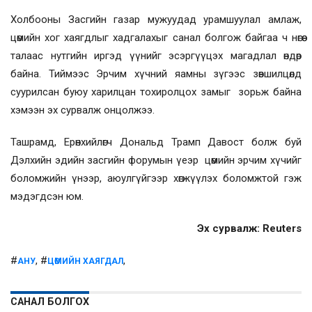
Холбооны Засгийн газар мужуудад урамшуулал амлаж,
цөмийн хог хаягдлыг хадгалахыг санал болгож байгаа ч нөгөө
талаас нутгийн иргэд үүнийг эсэргүүцэх магадлал өндөр
байна. Тиймээс Эрчим хүчний яамны зүгээс зөвшилцөлд
суурилсан буюу харилцан тохиролцох замыг зорьж байна
хэмээн эх сурвалж онцолжээ.
Ташрамд, Ерөнхийлөгч Дональд Трамп Давост болж буй
Дэлхийн эдийн засгийн форумын үеэр цөмийн эрчим хүчийг
боломжийн үнээр, аюулгүйгээр хөгжүүлэх боломжтой гэж
мэдэгдсэн юм.
Эх сурвалж: Reuters
#
, #
,
АНУ
ЦӨМИЙН ХАЯГДАЛ
САНАЛ БОЛГОХ