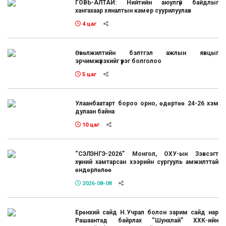
ГОВЬ-АЛТАЙ: Нийтийн аюулгүй байдлыг
хангахаар хяналтын камер суурилуулав
4 цаг
Өвөлжилтийн бэлтгэл ажлын явцыг
эрчимжүүлэхийг үүрэг болголоо
5 цаг
Улаанбаатарт бороо орно, өдөртөө 24-26 хэм
дулаан байна
10 цаг
“СЭЛЭНГЭ-2026” Монгол, ОХУ-ын Зэвсэгт
хүчний хамтарсан хээрийн сургууль амжилттай
өндөрлөлөө
2026-08-08
Ерөнхий сайд Н.Учрал болон зарим сайд нар
Рашаантад байрлах “Шунхлай” ХХК-ийн