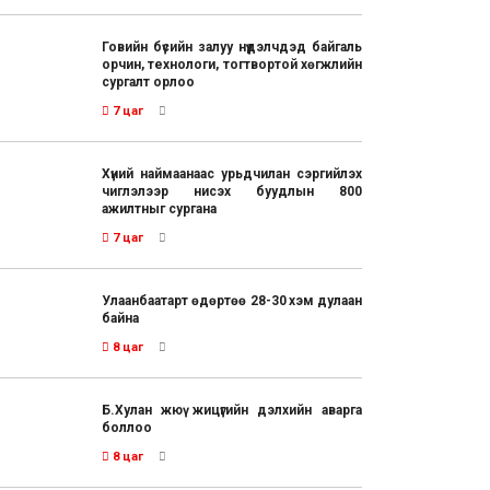
Говийн бүсийн залуу нүүдэлчдэд байгаль
орчин, технологи, тогтвортой хөгжлийн
сургалт орлоо
7 цаг
Хүний наймаанаас урьдчилан сэргийлэх
чиглэлээр нисэх буудлын 800
ажилтныг сургана
7 цаг
Улаанбаатарт өдөртөө 28-30 хэм дулаан
байна
8 цаг
Б.Хулан жюү жицүгийн дэлхийн аварга
боллоо
8 цаг