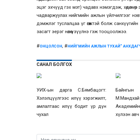
эцэг эхчүүд гэх мэт) чадавх нэмэгдэж, хөдөлмө
чадваржуулах нийгмийн ажлын үйлчилгээг нэв
дэмжлэг туслалцаа үг өгөөжтэй болж санхүүгий
засагт эерэг нөлөө үзүүлнэ гэж тооцоолжээ.
#
, #
ОНЦОЛСОН
НИЙГМИЙН АЖЛЫН ТУХАЙ” АНХДАГЧ 
САНАЛ БОЛГОХ
УИХ-ын дарга С.Бямбацогт:
Байнгын
Хэлэлцүүлгээс илүү хэрэгжилт,
М.Мандха
амлалтаас илүү бодит үр дүн
Академий
чухал
хүлээн авч