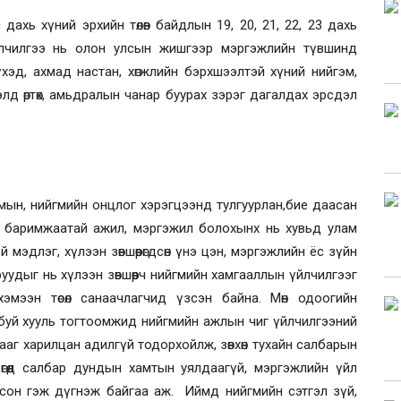
ахь хүний эрхийн төлөв байдлын 19, 20, 21, 22, 23 дахь
йлчилгээ нь олон улсын жишгээр мэргэжлийн түвшинд
хэд, ахмад настан, хөгжлийн бэрхшээлтэй хүний нийгэм,
д өртөх, амьд
р
алын чанар буурах зэрэг дагалдах эрсдэл
ын, нийгмийн онцлог хэрэгцээнд тулгуурлан,бие даасан
г баримжаатай ажил, мэргэжил болохынх нь хувьд улам
мэдлэг, хүлээн зөвшөөрөгдсөн үнэ цэн, мэргэжлийн ёс зүйн
уудыг нь хүлээн зөвшөөрч нийгмийн хамгааллын үйлчилгээг
эмээн төсөл санаачлагчид үзсэн байна. Мөн одоогийн
ж буй хууль тогтоомжид нийгмийн ажлын чиг үйлчилгээний
гааг харилцан адилгүй тодорхойлж, зөвхөн тухайн салбарын
өгөөд салбар дундын хамтын уялдаагүй, мэргэжлийн үйл
сон гэж дүгнэж байгаа аж. Иймд нийгмийн сэтгэл зүй,