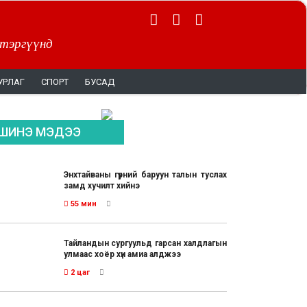
 тэргүүнд
УРЛАГ
СПОРТ
БУСАД
ШИНЭ МЭДЭЭ
Энхтайваны гүүрний баруун талын туслах
замд хучилт хийнэ
55 мин
Тайландын сургуульд гарсан халдлагын
улмаас хоёр хүн амиа алджээ
2 цаг