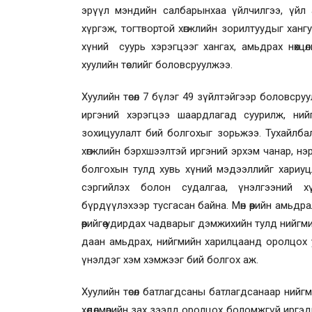
эрүүл мэндийн салбарынхаа үйлчилгээ, үйл 
хүргэж, тогтвортой хөгжлийн зорилтуудыг ханг
хүний суурь хэрэгцээг хангах, амьдрах нөхц
хуулийн төслийг боловсруулжээ.
Хуулийн төсөл 7 бүлэг 49 зүйлтэйгээр боловсруу
иргэний хэрэгцээ шаардлагад суурилж, ни
зохицуулалт бий болгохыг зорьжээ. Тухайлбал Өө
хөгжлийн бэрхшээлтэй иргэний эрхэм чанар, нэ
болгохын тулд хувь хүний мэдээллийг хариуцл
сэргийлэх болон судалгаа, үнэлгээний х
бүрдүүлэхээр тусгасан байна. Мөн өөрийн амьд
өөрийгөө удирдах чадварыг дэмжихийн тулд ний
даан амьдрах, нийгмийн харилцаанд оролцох у
үнэлдэг хэм хэмжээг бий болгох аж.
Хуулийн төсөл батлагдсаны батлагдсанаар ний
хөдөлмөрийн зах зээлд оролцох боломжгүй иргэд