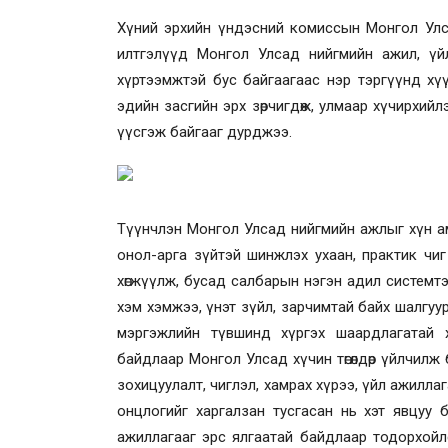
Хүний эрхийн үндэсний комиссын Монгол Улс д
илтгэлүүд Монгол Улсад нийгмийн ажил, ү
хүртээмжтэй бус байгаагаас нэр тэргүүнд хүү
эдийн засгийн эрх зөрчигдөж, улмаар хүчирхийлэл
үүсгэж байгааг дурджээ.
Түүнчлэн Монгол Улсад нийгмийн ажлыг хүн ам
онол-арга зүйтэй шинжлэх ухаан, практик чи
хөгжүүлж, бусад салбарын нэгэн адил системтэй 
хэм хэмжээ, үнэт зүйл, зарчимтай байх шалгуур
мэргэжлийн түвшинд хүргэх шаардлагатай х
байдлаар Монгол Улсад хүчин төгөлдөр үйлчил
зохицуулалт, чиглэл, хамрах хүрээ, үйл ажилла
онцлогийг харгалзан тусгасан нь хэт явцуу б
ажиллагааг эрс ялгаатай байдлаар тодорхойл