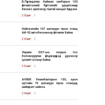
Б.Пүрэвдагва: Найман салбарын 103
үйлчилгээний бүртгэлийг цуцалснаар
бизнес эрхлэхэд таатай нөхцөл бүрдэнэ
2 цаг
Нийслэлийн 107 шатахуун түгээх станц
АИ-92 автобензинээр үйлчилж байна
2 цаг
Украин ОХУ-ын газрын тос
боловсруулах үйлдвэрүүдэд дроноор
цохилт өгсөөр байна
3 цаг
АҮЭБЯ: Улаанбаатарын 155, орон
нутгийн 75 шатахуун түгээх станцад
нийлүүлэлт хийлээ
4 цаг