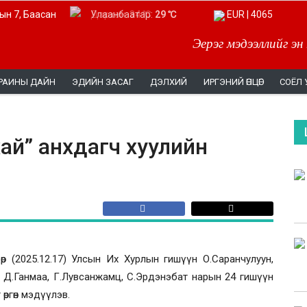
ын 7, Баасан
Дархан:
Улаанбаатар:
34 ℃
29 ℃
EUR | 4065
Эерэг мэдээллийг эн
РАИНЫ ДАЙН
ЭДИЙН ЗАСАГ
ДЭЛХИЙ
ИРГЭНИЙ ӨНЦӨГ
СОЁЛ 
ай” анхдагч хуулийн
өр (2025.12.17) Улсын Их Хурлын гишүүн О.Саранчулуун,
а, Д.Ганмаа, Г.Лувсанжамц, С.Эрдэнэбат нарын 24 гишүүн
 өргөн мэдүүлэв.