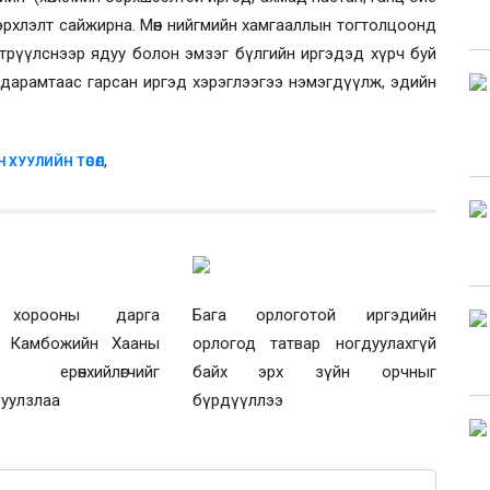
р эрхлэлт сайжирна. Мөн нийгмийн хамгааллын тогтолцоонд
трүүлснээр ядуу болон эмзэг бүлгийн иргэдэд хүрч буй
н дарамтаас гарсан иргэд хэрэглээгээ нэмэгдүүлж, эдийн
,
ХУУЛИЙН ТӨСӨЛ
 хорооны дарга
Бага орлоготой иргэдийн
й Камбожийн Хааны
орлогод татвар ногдуулахгүй
н ерөнхийлөгчийг
байх эрх зүйн орчныг
 уулзлаа
бүрдүүллээ