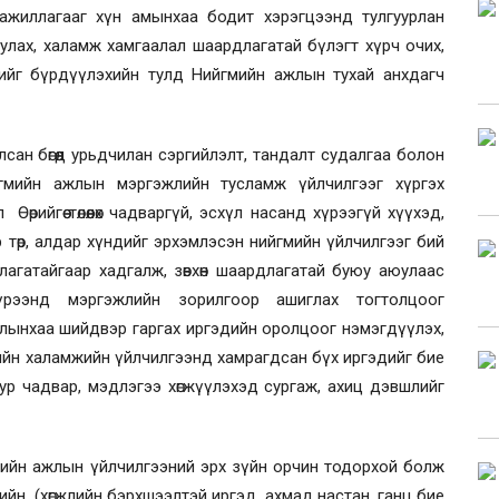
ажиллагааг хүн амынхаа бодит хэрэгцээнд тулгуурлан
уулах, халамж хамгаалал шаардлагатай бүлэгт хүрч очих,
өлийг бүрдүүлэхийн тулд Нийгмийн ажлын тухай анхдагч
лсан бөгөөд урьдчилан сэргийлэлт, тандалт судалгаа болон
йгмийн ажлын мэргэжлийн тусламж үйлчилгээг хүргэх
рийгөө төлөөлөх чадваргүй, эсхүл насанд хүрээгүй хүүхэд,
р төр, алдар хүндийг эрхэмлэсэн нийгмийн үйлчилгээг бий
агатайгаар хадгалж, зөвхөн шаардлагатай буюу аюулаас
үрээнд мэргэжлийн зорилгоор ашиглах тогтолцоог
ралынхаа шийдвэр гаргах иргэдийн оролцоог нэмэгдүүлэх,
гмийн халамжийн үйлчилгээнд хамрагдсан бүх иргэдийг бие
р чадвар, мэдлэгээ хөгжүүлэхэд сургаж, ахиц дэвшлийг
гмийн ажлын үйлчилгээний эрх зүйн орчин тодорхой болж
ийн (хөгжлийн бэрхшээлтэй иргэд, ахмад настан, ганц бие