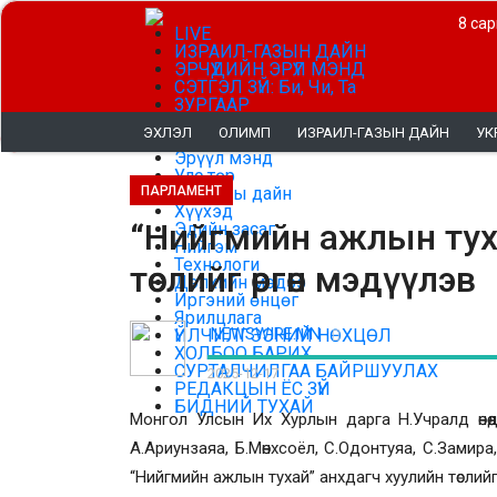
8 сар
LIVE
ИЗРАИЛ-ГАЗЫН ДАЙН
ЭРЧҮҮДИЙН ЭРҮҮЛ МЭНД
СЭТГЭЛ ЗҮЙ: Би, Чи, Та
ЗУРГААР
СОНГУУЛЬ 2024
ЭХЛЭЛ
ОЛИМП
ИЗРАИЛ-ГАЗЫН ДАЙН
УК
Цаг агаар
Эрүүл мэнд
Улс төр
ПАРЛАМЕНТ
Украины дайн
Хүүхэд
“Нийгмийн ажлын тух
Эдийн засаг
Нийгэм
Технологи
төслийг өргөн мэдүүлэв
Дэлхийн мэдээ
Иргэний өнцөг
Ярилцлага
NEWSWIRE.MN
ҮЙЛЧИЛГЭЭНИЙ НӨХЦӨЛ
ХОЛБОО БАРИХ
СУРТАЛЧИЛГАА БАЙРШУУЛАХ
2025-12-17
РЕДАКЦЫН ЁС ЗҮЙ
БИДНИЙ ТУХАЙ
Монгол Улсын Их Хурлын дарга Н.Учралд өнөөд
А.Ариунзаяа, Б.Мөнхсоёл, С.Одонтуяа, С.Замир
“Нийгмийн ажлын тухай” анхдагч хуулийн төслийг