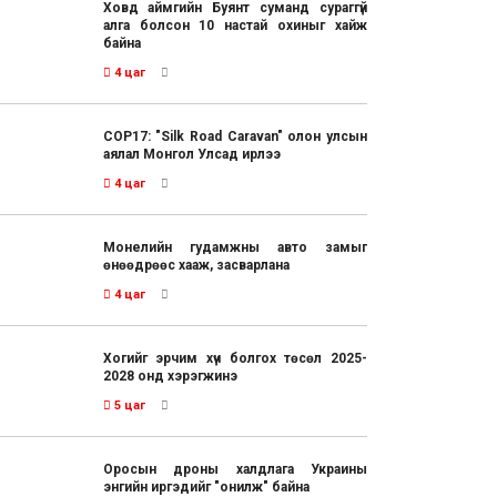
Ховд аймгийн Буянт суманд сураггүй
алга болсон 10 настай охиныг хайж
байна
4 цаг
COP17: "Silk Road Caravan" олон улсын
аялал Монгол Улсад ирлээ
4 цаг
Монелийн гудамжны авто замыг
өнөөдрөөс хааж, засварлана
4 цаг
Хогийг эрчим хүч болгох төсөл 2025-
2028 онд хэрэгжинэ
5 цаг
Оросын дроны халдлага Украины
энгийн иргэдийг "онилж" байна