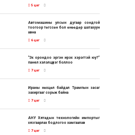
5 цаг
Автомашины улсын дугаар сондгой
тоогоор төгссөн бол өнөөдөр шатахуун
авна
6 цаг
"Эх орондоо эргэн ирэх хэрэгтэй юу?"
панел хэлэлцүүлэг боллоо
7 цаг
Ираны нөхцөл байдал Трампын засаг
захиргааг сорьж байна
7 цаг
АНУ Хятадын технологийн импортыг
хязгаарлах бодлогоо хамгаалав
7 цаг