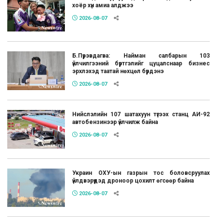
хоёр хүн амиа алджээ
2026-08-07
Б.Пүрэвдагва: Найман салбарын 103
үйлчилгээний бүртгэлийг цуцалснаар бизнес
эрхлэхэд таатай нөхцөл бүрдэнэ
2026-08-07
Нийслэлийн 107 шатахуун түгээх станц АИ-92
автобензинээр үйлчилж байна
2026-08-07
Украин ОХУ-ын газрын тос боловсруулах
үйлдвэрүүдэд дроноор цохилт өгсөөр байна
2026-08-07