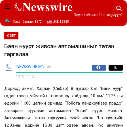
Эерэг мэдээллийг эн тэргүүнд
Улаанбаатар:
31 ℃
USD | 3585
ОБЕГ
Баян нуурт живсэн автомашиныг татан
гаргалаа
NEWSWIRE.MN
2025-12-10
Дорнод аймаг, Хэрлэн (Сүмбэр) 8 дугаар баг “Баян нуур”
гэдэг газар /аймгийн төвөөс зүүн хойд зүгт 10 км/ 11.26-ны
өдрийн 11:00 цагийн орчимд “Тоёота ландкруйзер прадо”
загварын суудлын автомашин “Баян” нуурт живсэн.
Автомашиныг татан гаргуулах тухай иргэн Л-н хүсэлтийг
12.03-ны өдрийн 15:00 цагт хүлээн авсан. Тус аймгийн