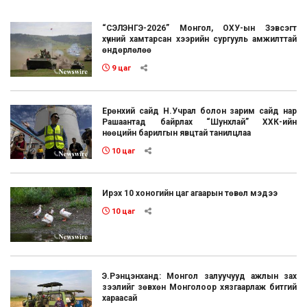
“СЭЛЭНГЭ-2026” Монгол, ОХУ-ын Зэвсэгт
хүчний хамтарсан хээрийн сургууль амжилттай
өндөрлөлөө
9 цаг
Ерөнхий сайд Н.Учрал болон зарим сайд нар
Рашаантад байрлах “Шунхлай” ХХК-ийн
нөөцийн барилгын явцтай танилцлаа
10 цаг
Ирэх 10 хоногийн цаг агаарын төвөл мэдээ
10 цаг
Э.Рэнцэнханд: Монгол залуучууд ажлын зах
зээлийг зөвхөн Монголоор хязгаарлаж битгий
хараасай