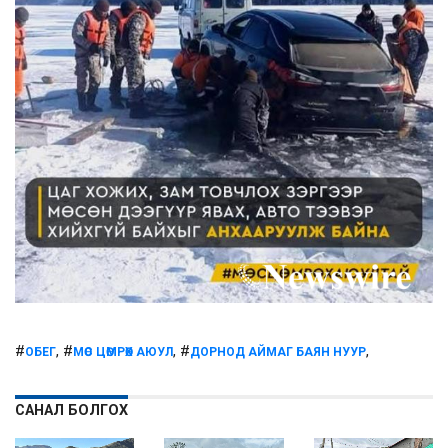
#
, #
, #
,
ОБЕГ
МӨС ЦӨМРӨХ АЮУЛ
ДОРНОД АЙМАГ БАЯН НУУР
САНАЛ БОЛГОХ