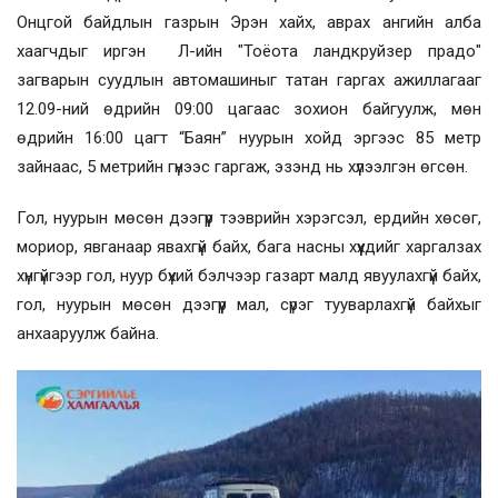
Онцгой байдлын газрын Эрэн хайх, аврах ангийн алба
хаагчдыг иргэн Л-ийн "Тоёота ландкруйзер прадо"
загварын суудлын автомашиныг татан гаргах ажиллагааг
12.09-ний өдрийн 09:00 цагаас зохион байгуулж, мөн
өдрийн 16:00 цагт “Баян” нуурын хойд эргээс 85 метр
зайнаас, 5 метрийн гүнээс гаргаж, эзэнд нь хүлээлгэн өгсөн.
Гол, нуурын мөсөн дээгүүр тээврийн хэрэгсэл, ердийн хөсөг,
мориор, явганаар явахгүй байх, бага насны хүүхдийг харгалзах
хүнгүйгээр гол, нуур бүхий бэлчээр газарт малд явуулахгүй байх,
гол, нуурын мөсөн дээгүүр мал, сүрэг тууварлахгүй байхыг
анхааруулж байна.