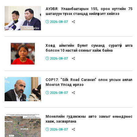
АҮЭБЯ: Улаанбаатарын 155, орон нутгийн 75
шатахуун түгээх станцад нийлүүлэлт хийлээ
2026-08-07
Ховд аймгийн Буянт суманд сураггүй алга
болсон 10 настай охиныг хайж байна
2026-08-07
COP17: "Silk Road Caravan" олон улсын аялал
Монгол Улсад ирлээ
2026-08-07
Монелийн гудамжны авто замыг өнөөдрөөс
хааж, засварлана
2026-08-07