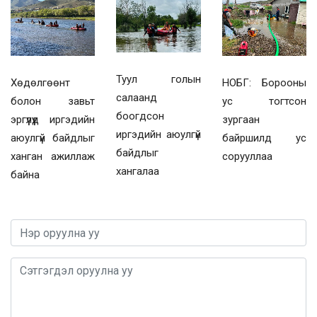
Туул голын
Хөдөлгөөнт
НОБГ: Борооны
салаанд
болон завьт
ус тогтсон
боогдсон
эргүүлүүд иргэдийн
зургаан
иргэдийн аюулгүй
аюулгүй байдлыг
байршилд ус
байдлыг
ханган ажиллаж
сорууллаа
хангалаа
байна