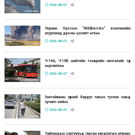
2026-08-07
Украин Оросын "Wildberries" компанийн
агуулахад дроны цохилт өглөө
2026-08-07
Ч:19А, Ч:19Б нийтийн тээврийн чиглэлийг түр
өөрчиллөө
2026-08-07
Энхтайваны гүүрний баруун талын туслах замд
хучилт хийнэ
2026-08-07
Тайландын сургуульд гарсан халдлагын улмаас