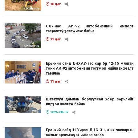
10 цаг
ОХУ-аас АИ-92 автобензиний импорт
тасралтгүй үргэлжилж байна
11 цаг
Ерөнхий сайд БНХАУ-аас сар бүр 12-15 мянган
тонн АИ-92 автобензин тогтмол нийлүүлэх хүсэлт
тавилаа
11 цаг
Шатахуун дамлан борлуулсан хоёр зөрчлийг
илрүүлэн шалгаж байна
2026-08-07
Ерөнхий сайд Н.Учрал ДЦС-3-ын их засварын
ажлыг эрчимжүүлэх чиглэл өглөө