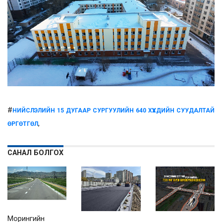
#
НИЙСЛЭЛИЙН 15 ДУГААР СУРГУУЛИЙН 640 ХҮҮХДИЙН СУУДАЛТАЙ
,
ӨРГӨТГӨЛ
САНАЛ БОЛГОХ
Морингийн