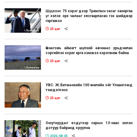
Шүүхээс 75 хэрэг дээр Трампын засаг захиргаа
үг хэлэх эрх чөлөөг хязгаарласан гэх шийдвэр
гаргажээ
23 цаг
Өмнөговь аймагт шүлхий өвчнөөс урьдчилан
сэргийлэх хориг арга хэмжээ хэрэгжиж байна
23 цаг
УВС: Ж.Батмөнхийн 100 жилийн ойг Улаангомд
тэмдэглэнэ
23 цаг
Оюутнуудыг есдүгээр сарын 13-наас эхлэн
дотуур байранд оруулна
2026-08-05