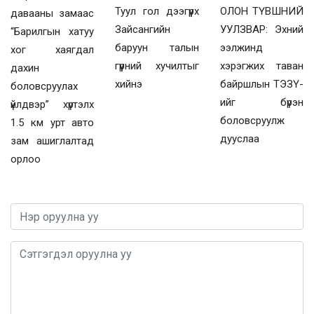
ОЛОН ТҮВШНИЙ
Туул гол дээгүүрх
давааны замаас
УУЛЗВАР: Эхний
Зайсангийн
“Барилгын хатуу
ээлжинд
баруун талын
хог хаягдал
хэрэгжих таван
гүүрний хучилтыг
дахин
байршлын ТЭЗҮ-
хийнэ
боловсруулах
ийг бүрэн
үйлдвэр” хүртэлх
боловсруулж
1.5 км урт авто
дууслаа
зам ашиглалтад
орлоо