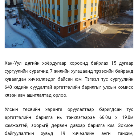
Хан-Уул дүүргийн хоёрдугаар хороонд байрлах 15 дугаар
сургуулийн сурагчид 7 жилийн хугацаанд түрээсийн байранд
хуваагдан хичээллэдэг байсан юм. Тэгвэл тус сургуулийн
640 хүүхдийн суудалтай өргөтгөлийн барилгыг улсын комисс
хүлээн авч ашиглалтад орлоо.
Улсын төсвийн хөрөнгө оруулалтаар баригдсан тус
өргөтгөлийн барилга нь тэнхлэгээрээ 66.0м x 19.0м
хэмжээтэй, зоорьгүй дөрвөн давхар барилга юм. Зохион
байгуулалтын хувьд 19 хичээлийн анги танхим,