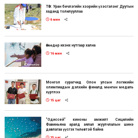
ТӨВ: Уран бичлэгийн хээрийн үзэсгэлэнг Дуутын
хаданд толилууллаа
6 мин
Өнөөдөр ихэнх нутгаар хална
16 мин
Монгол сурагчид Олон улсын логикийн
олимпиадын дэлхийн финалд мөнгөн медаль
хүртлээ
15 цаг
"Одиссей" киноны амжилт Сицилийн
Фавиньяна аралд аялал жуулчлалын шинэ
давлагаа үүсгэх төлөвтэй байна
15 цаг