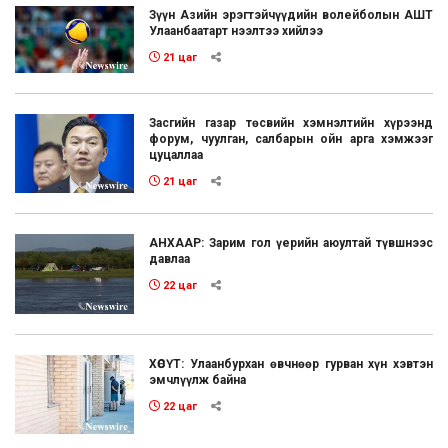
Зүүн Азийн эрэгтэйчүүдийн волейболын АШТ
Улаанбаатарт нээлтээ хийлээ
21 цаг
Засгийн газар төсвийн хэмнэлтийн хүрээнд
форум, чуулган, салбарын ойн арга хэмжээг
цуцаллаа
21 цаг
АНХААР: Зарим гол үерийн аюултай түвшнээс
давлаа
22 цаг
ХӨСҮТ: Улаанбурхан өвчнөөр гурван хүн хэвтэн
эмчлүүлж байна
22 цаг