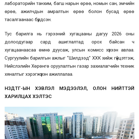
лабораторийн танхим, багш нарын өрөө, номын сан, эмчийн
өрөө, ажилчдын амралтын өрөө болон бусад өрөө
тасалгаанаас бүрдсэн.
Тус барилга нь гэрээний хугацааны дагуу 2026 оны
долоодугаар сард ашиглалтад орох байсан ч
хугацаанаасаа өмнө дуусаж, улсын комисс хүлээн авлаа.
Сургуулийн барилгын ажлыг “Шилдээд” ХХК хийж гүйцэтгэж,
Нийслэлийн Хөрөнгө оруулалтын газар захиалагчийн техник
хяналтыг хэрэгжүүлэн ажиллалаа.
НЗДТГ-ЫН ХЭВЛЭЛ МЭДЭЭЛЭЛ, ОЛОН НИЙТТЭЙ
ХАРИЛЦАХ ХЭЛТЭС