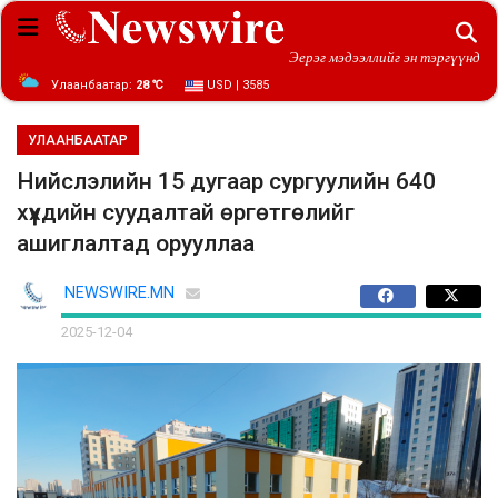
Эерэг мэдээллийг эн тэргүүнд
Улаанбаатар:
28 ℃
USD | 3585
УЛААНБААТАР
Нийслэлийн 15 дугаар сургуулийн 640
хүүхдийн суудалтай өргөтгөлийг
ашиглалтад орууллаа
NEWSWIRE.MN
2025-12-04