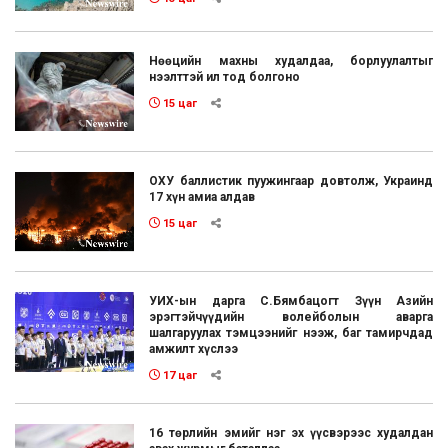
Нөөцийн махны худалдаа, борлуулалтыг
нээлттэй ил тод болгоно
15 цаг
ОХУ баллистик пуужингаар довтолж, Украинд
17 хүн амиа алдав
15 цаг
УИХ-ын дарга С.Бямбацогт Зүүн Азийн
эрэгтэйчүүдийн волейболын аварга
шалгаруулах тэмцээнийг нээж, баг тамирчдад
амжилт хүслээ
17 цаг
16 төрлийн эмийг нэг эх үүсвэрээс худалдан