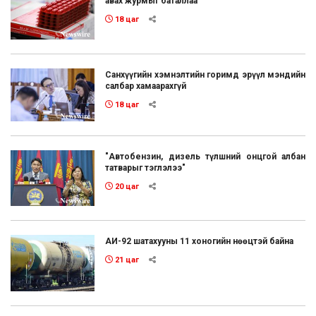
авах журмыг баталлаа
18 цаг
Санхүүгийн хэмнэлтийн горимд эрүүл мэндийн
салбар хамаарахгүй
18 цаг
"Автобензин, дизель түлшний онцгой албан
татварыг тэглэлээ"
20 цаг
АИ-92 шатахууны 11 хоногийн нөөцтэй байна
21 цаг