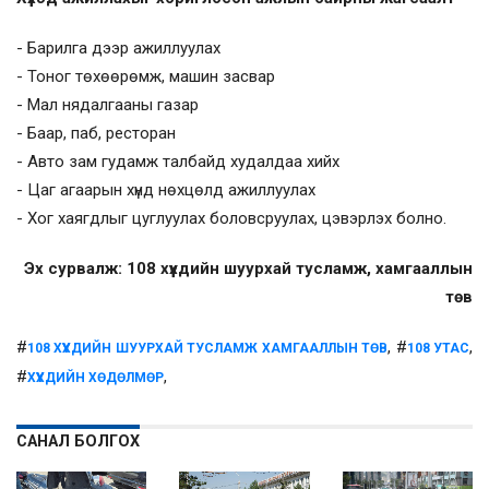
- Барилга дээр ажиллуулах
- Тоног төхөөрөмж, машин засвар
- Мал нядалгааны газар
- Баар, паб, ресторан
- Авто зам гудамж талбайд худалдаа хийх
- Цаг агаарын хүнд нөхцөлд ажиллуулах
- Хог хаягдлыг цуглуулах боловсруулах, цэвэрлэх болно.
Эх сурвалж: 108 хүүхдийн шуурхай тусламж, хамгааллын
төв
#
, #
,
108 ХҮҮХДИЙН ШУУРХАЙ ТУСЛАМЖ ХАМГААЛЛЫН ТӨВ
108 УТАС
#
,
ХҮҮХДИЙН ХӨДӨЛМӨР
САНАЛ БОЛГОХ