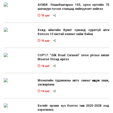
АҮЭБЯ: Улаанбаатарын 155, орон нутгийн 75
шатахуун түгээх станцад нийлүүлэлт хийлээ
15 цаг
Ховд аймгийн Буянт суманд сураггүй алга
болсон 10 настай охиныг хайж байна
15 цаг
COP17: "Silk Road Caravan" олон улсын аялал
Монгол Улсад ирлээ
16 цаг
Монелийн гудамжны авто замыг өнөөдрөөс хааж,
засварлана
16 цаг
Хогийг эрчим хүч болгох төсөл 2025-2028 онд
хэрэгжинэ