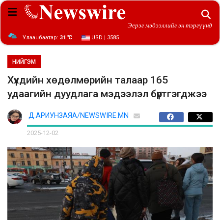
Эерэг мэдээллийг эн тэргүүнд
Улаанбаатар:
31 ℃
USD | 3585
НИЙГЭМ
Хүүхдийн хөдөлмөрийн талаар 165
удаагийн дуудлага мэдээлэл бүртгэгджээ
Д.АРИУНЗАЯА/NEWSWIRE.MN
2025-12-02