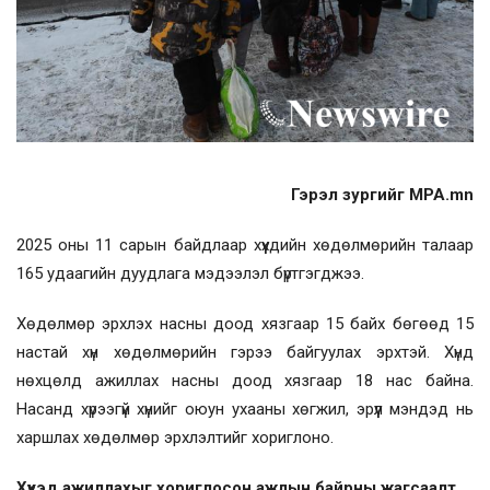
Гэрэл зургийг MPA.mn
2025 оны 11 сарын байдлаар хүүхдийн хөдөлмөрийн талаар
165 удаагийн дуудлага мэдээлэл бүртгэгджээ.
Хөдөлмөр эрхлэх насны доод хязгаар 15 байх бөгөөд 15
настай хүн хөдөлмөрийн гэрээ байгуулах эрхтэй. Хүнд
нөхцөлд ажиллах насны доод хязгаар 18 нас байна.
Насанд хүрээгүй хүнийг оюун ухааны хөгжил, эрүүл мэндэд нь
харшлах хөдөлмөр эрхлэлтийг хориглоно.
Хүүхэд ажиллахыг хориглосон ажлын байрны жагсаалт