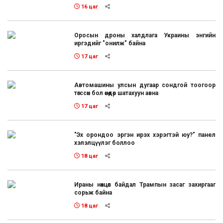
16 цаг
Оросын дроны халдлага Украины энгийн
иргэдийг "онилж" байна
17 цаг
Автомашины улсын дугаар сондгой тоогоор
төгссөн бол өнөөдөр шатахуун авна
17 цаг
"Эх орондоо эргэн ирэх хэрэгтэй юу?" панел
хэлэлцүүлэг боллоо
18 цаг
Ираны нөхцөл байдал Трампын засаг захиргааг
сорьж байна
18 цаг