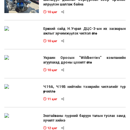
илрүүлэн шалгаж байна
10 цаг
Ерөнхий сайд Н.Учрал ДЦС-3-ын их засварын
ажлыг эрчимжүүлэх чиглэл өглөө
10 цаг
Украин Оросын "Wildberries" компанийн
агуулахад дроны цохилт өглөө
10 цаг
Ч:19А, Ч:19Б нийтийн тээврийн чиглэлийг түр
өөрчиллөө
11 цаг
Энхтайваны гүүрний баруун талын туслах замд
хучилт хийнэ
12 цаг