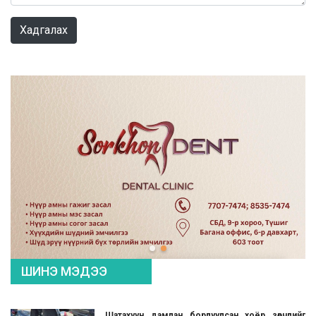
Хадгалах
ШИНЭ МЭДЭЭ
Шатахуун дамлан борлуулсан хоёр зөрчлийг