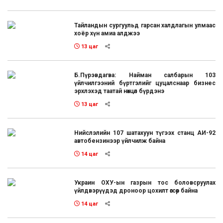
Тайландын сургуульд гарсан халдлагын улмаас
хоёр хүн амиа алджээ
13 цаг
Б.Пүрэвдагва: Найман салбарын 103
үйлчилгээний бүртгэлийг цуцалснаар бизнес
эрхлэхэд таатай нөхцөл бүрдэнэ
13 цаг
Нийслэлийн 107 шатахуун түгээх станц АИ-92
автобензинээр үйлчилж байна
14 цаг
Украин ОХУ-ын газрын тос боловсруулах
үйлдвэрүүдэд дроноор цохилт өгсөөр байна
14 цаг