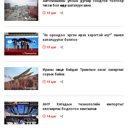
Автомашины улсын дугаар сондгой тоогоор
төгссөн бол өнөөдөр шатахуун авна
13 цаг
"Эх орондоо эргэн ирэх хэрэгтэй юу?" панел
хэлэлцүүлэг боллоо
13 цаг
Ираны нөхцөл байдал Трампын засаг захиргааг
сорьж байна
13 цаг
АНУ Хятадын технологийн импортыг
хязгаарлах бодлогоо хамгаалав
14 цаг