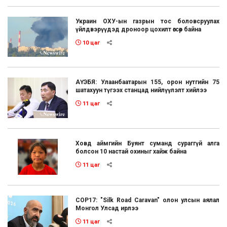
Украин ОХУ-ын газрын тос боловсруулах
үйлдвэрүүдэд дроноор цохилт өгсөөр байна
10 цаг
АҮЭБЯ: Улаанбаатарын 155, орон нутгийн 75
шатахуун түгээх станцад нийлүүлэлт хийлээ
11 цаг
Ховд аймгийн Буянт суманд сураггүй алга
болсон 10 настай охиныг хайж байна
11 цаг
COP17: "Silk Road Caravan" олон улсын аялал
Монгол Улсад ирлээ
11 цаг