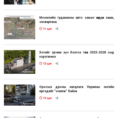
Монелийн гудамжны авто замыг өнөөдрөөс хааж,
засварлана
11 цаг
Хогийг эрчим хүч болгох төсөл 2025-2028 онд
хэрэгжинэ
12 цаг
Оросын дроны халдлага Украины энгийн
иргэдийг "онилж" байна
12 цаг