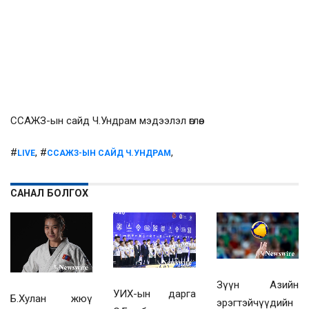
ССАЖЗ-ын сайд Ч.Ундрам мэдээлэл өглөө.
#
, #
,
LIVE
ССАЖЗ-ЫН САЙД Ч.УНДРАМ
САНАЛ БОЛГОХ
Зүүн Азийн
УИХ-ын дарга
Б.Хулан жюү
эрэгтэйчүүдийн