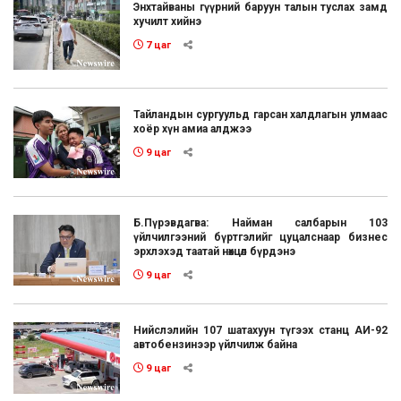
Энхтайваны гүүрний баруун талын туслах замд
хучилт хийнэ
7 цаг
Тайландын сургуульд гарсан халдлагын улмаас
хоёр хүн амиа алджээ
9 цаг
Б.Пүрэвдагва: Найман салбарын 103
үйлчилгээний бүртгэлийг цуцалснаар бизнес
эрхлэхэд таатай нөхцөл бүрдэнэ
9 цаг
Нийслэлийн 107 шатахуун түгээх станц АИ-92
автобензинээр үйлчилж байна
9 цаг