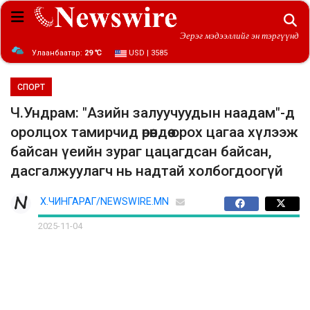
Эерэг мэдээллийг эн тэргүүнд
Улаанбаатар:
29 ℃
USD | 3585
СПОРТ
Ч.Ундрам: "Азийн залуучуудын наадам"-д
оролцох тамирчид өрөөндөө орох цагаа хүлээж
байсан үеийн зураг цацагдсан байсан,
дасгалжуулагч нь надтай холбогдоогүй
Х.ЧИНГАРАГ/NEWSWIRE.MN
2025-11-04