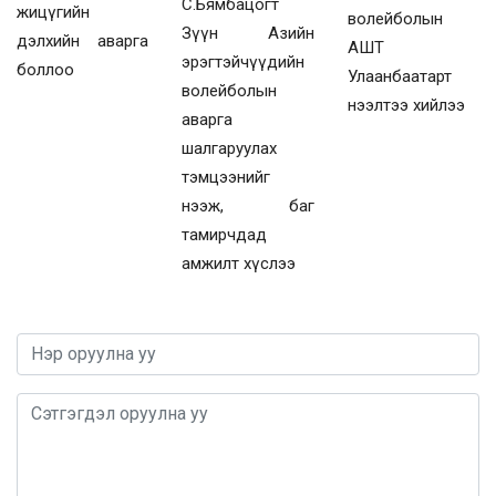
С.Бямбацогт
жицүгийн
волейболын
Зүүн Азийн
дэлхийн аварга
АШТ
эрэгтэйчүүдийн
боллоо
Улаанбаатарт
волейболын
нээлтээ хийлээ
аварга
шалгаруулах
тэмцээнийг
нээж, баг
тамирчдад
амжилт хүслээ