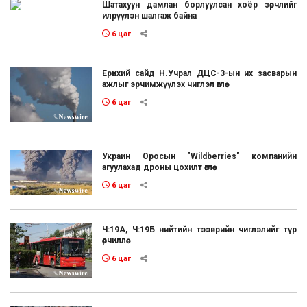
Шатахуун дамлан борлуулсан хоёр зөрчлийг
илрүүлэн шалгаж байна
6 цаг
Ерөнхий сайд Н.Учрал ДЦС-3-ын их засварын
ажлыг эрчимжүүлэх чиглэл өглөө
6 цаг
Украин Оросын "Wildberries" компанийн
агуулахад дроны цохилт өглөө
6 цаг
Ч:19А, Ч:19Б нийтийн тээврийн чиглэлийг түр
өөрчиллөө
6 цаг