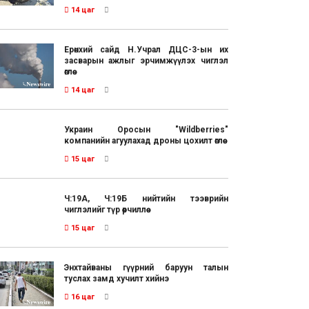
14 цаг
Ерөнхий сайд Н.Учрал ДЦС-3-ын их
засварын ажлыг эрчимжүүлэх чиглэл
өглөө
14 цаг
Украин Оросын "Wildberries"
компанийн агуулахад дроны цохилт өглөө
15 цаг
Ч:19А, Ч:19Б нийтийн тээврийн
чиглэлийг түр өөрчиллөө
15 цаг
Энхтайваны гүүрний баруун талын
туслах замд хучилт хийнэ
16 цаг