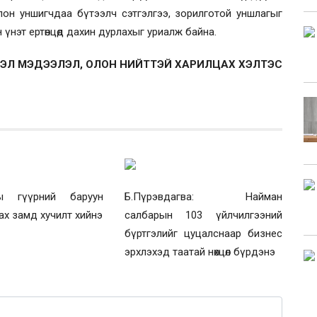
он уншигчдаа бүтээлч сэтгэлгээ, зорилготой уншлагыг
үнэт ертөнцөд дахин дурлахыг уриалж байна.
ЭЛ МЭДЭЭЛЭЛ, ОЛОН НИЙТТЭЙ ХАРИЛЦАХ ХЭЛТЭС
ны гүүрний баруун
Б.Пүрэвдагва: Найман
ах замд хучилт хийнэ
салбарын 103 үйлчилгээний
бүртгэлийг цуцалснаар бизнес
эрхлэхэд таатай нөхцөл бүрдэнэ