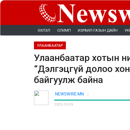
ЭХЛЭЛ
ОЛИМП
ИЗРАИЛ-ГАЗЫН ДАЙН
УК
УЛААНБААТАР
Улаанбаатар хотын ни
“Дэлгэцгүй долоо хон
байгуулж байна
NEWSWIRE.MN
2025-10-29