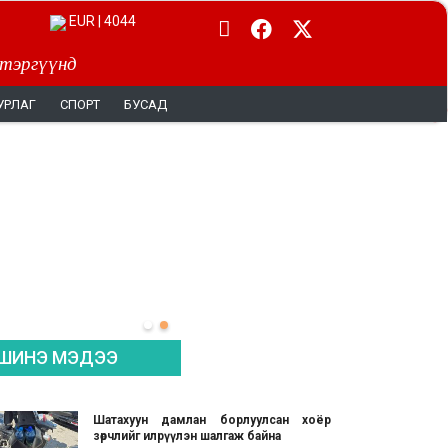
EUR | 4044
 тэргүүнд
УРЛАГ
СПОРТ
БУСАД
ШИНЭ МЭДЭЭ
Шатахуун дамлан борлуулсан хоёр
зөрчлийг илрүүлэн шалгаж байна