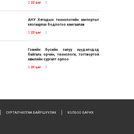
22 цаг
АНУ Хятадын технологийн импортыг
хязгаарлах бодлогоо хамгаалав
22 цаг
Говийн бүсийн залуу нүүдэлчдэд
байгаль орчин, технологи, тогтвортой
хөгжлийн сургалт орлоо
23 цаг
СУРТАЛЧИЛГАА БАЙРШУУЛАХ
ХОЛБОО БАРИХ