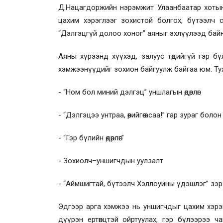
Д.Нацагдоржийн нэрэмжит Улаанбаатар хотын
цахим хэрэглээг зохистой болгох, бүтээлч с
“Дэлгэцгүй долоо хоног” аяныг эхлүүлээд байн
Аяны хүрээнд хүүхэд, залуус төдийгүй гэр б
хэмжээнүүдийг зохион байгуулж байгаа юм. Ту
- “Ном бол миний дэлгэц” уншлагын өдөрлөг
- “Дэлгэцээ унтраа, өөрийгөө асаа!” гар зураг бо
- “Гэр бүлийн өдөрлөг”
- Зохиолч–уншигчдын уулзалт
- “Аймшигтай, бүтээлч Хэллоуины үдэшлэг” зэр
Эдгээр арга хэмжээ нь уншигчдыг цахим хэрэ
дүүрэн ертөнцтэй ойртуулах, гэр бүлээрээ ч