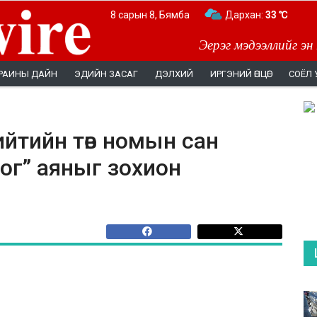
8 сарын 8, Бямба
Дархан:
33 ℃
Эерэг мэдээллийг эн
РАИНЫ ДАЙН
ЭДИЙН ЗАСАГ
ДЭЛХИЙ
ИРГЭНИЙ ӨНЦӨГ
СОЁЛ 
йтийн төв номын сан
ог” аяныг зохион