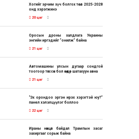
Хогийг эрчим хүч болгох төсөл 2025-2028
онд хэрэгжинэ
20 цаг
Оросын дроны халдлага Украины
энгийн иргэдийг "онилж" байна
21 цаг
Автомашины улсын дугаар сондгой
тоогоор төгссөн бол өнөөдөр шатахуун авна
21 цаг
"Эх орондоо эргэн ирэх хэрэгтэй юу?"
панел хэлэлцүүлэг боллоо
22 цаг
Ираны нөхцөл байдал Трампын засаг
захиргааг сорьж байна