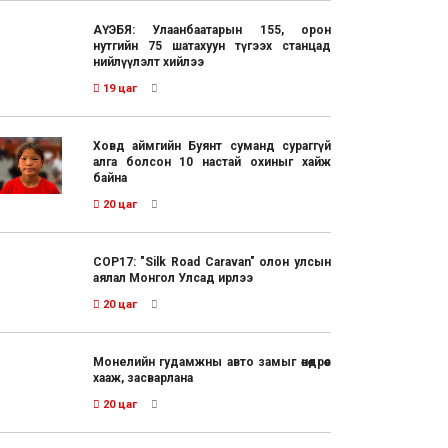
АҮЭБЯ: Улаанбаатарын 155, орон
нутгийн 75 шатахуун түгээх станцад
нийлүүлэлт хийлээ
19 цаг
Ховд аймгийн Буянт суманд сураггүй
алга болсон 10 настай охиныг хайж
байна
20 цаг
COP17: "Silk Road Caravan" олон улсын
аялал Монгол Улсад ирлээ
20 цаг
Монелийн гудамжны авто замыг өнөөдрөөс
хааж, засварлана
20 цаг