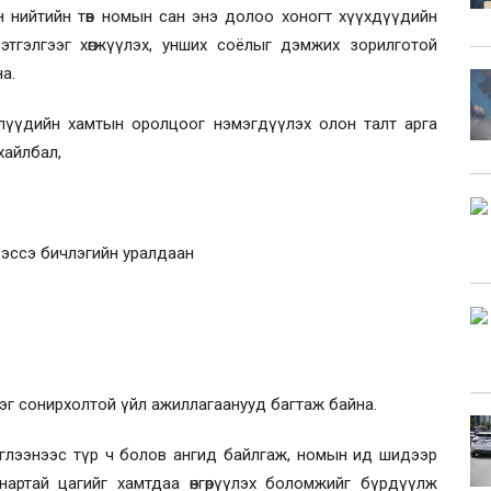
 нийтийн төв номын сан энэ долоо хоногт хүүхдүүдийн
этгэлгээг хөгжүүлэх, унших соёлыг дэмжих зорилготой
а.
үлүүдийн хамтын оролцоог нэмэгдүүлэх олон талт арга
хайлбал,
лон эссэ бичлэгийн уралдаан
эг сонирхолтой үйл ажиллагаанууд багтаж байна.
глээнээс түр ч болов ангид байлгаж, номын ид шидээр
анартай цагийг хамтдаа өнгөрүүлэх боломжийг бүрдүүлж