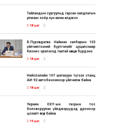
Тайландын сургуульд гарсан халдлагын
улмаас хоёр хүн амиа алджээ
18 цаг
Б.Пүрэвдагва: Найман салбарын 103
үйлчилгээний бүртгэлийг цуцалснаар
бизнес эрхлэхэд таатай нөхцөл бүрдэнэ
18 цаг
Нийслэлийн 107 шатахуун түгээх станц
АИ-92 автобензинээр үйлчилж байна
18 цаг
Украин ОХУ-ын газрын тос
боловсруулах үйлдвэрүүдэд дроноор
цохилт өгсөөр байна
19 цаг