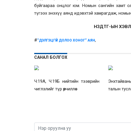
буйгаараа онцлог юм. Номын сангийн хамт ол
түгээх энэхүү аянд идэвхтэй хамрагдаж, номын 
НЗДТГ-ЫН ХЭВЛ
#
,
“ДЭЛГЭЦГҮЙ ДОЛОО ХОНОГ” АЯН
САНАЛ БОЛГОХ
Ч:19А, Ч:19Б нийтийн тээврийн
Энхтайва
чиглэлийг түр өөрчиллөө
талын тусл