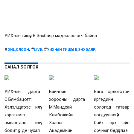
УИХ-ын гишүүн Б.Энхбаяр мэдээлэл өгч байна.
#
, #
, #
,
ОНЦОЛСОН
LIVE
УИХ-ЫН ГИШҮҮН Б.ЭНХБАЯР
САНАЛ БОЛГОХ
УИХ-ын дарга
Байнгын
Бага орлоготой
С.Бямбацогт:
хорооны дарга
иргэдийн
Хэлэлцүүлгээс илүү
М.Мандхай
орлогод татвар
хэрэгжилт,
Камбожийн
ногдуулахгүй
амлалтаас илүү
Хааны
байх эрх зүйн
бодит үр дүн чухал
Академийн
орчныг бүрдүүллээ