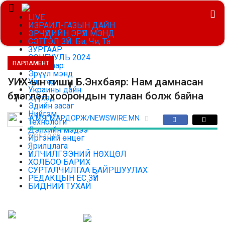
LIVE
ИЗРАИЛ-ГАЗЫН ДАЙН
ЭРЧҮҮДИЙН ЭРҮҮЛ МЭНД
СЭТГЭЛ ЗҮЙ: Би, Чи, Та
ЗУРГААР
СОНГУУЛЬ 2024
ПАРЛАМЕНТ
Цаг агаар
Эрүүл мэнд
УИХ-ын гишүүн Б.Энхбаяр: Нам дамнасан
Улс төр
Украины дайн
бүлэглэл хоорондын тулаан болж байна
Хүүхэд
Эдийн засаг
Нийгэм
А.МЯГМАРДОРЖ/NEWSWIRE.MN
Технологи
Дэлхийн мэдээ
2025-10-09
Иргэний өнцөг
Ярилцлага
ҮЙЛЧИЛГЭЭНИЙ НӨХЦӨЛ
ХОЛБОО БАРИХ
СУРТАЛЧИЛГАА БАЙРШУУЛАХ
РЕДАКЦЫН ЁС ЗҮЙ
БИДНИЙ ТУХАЙ
Эерэг мэдээллийг эн тэргүүнд
Улаанбаатар:
27 ℃
USD | 3585