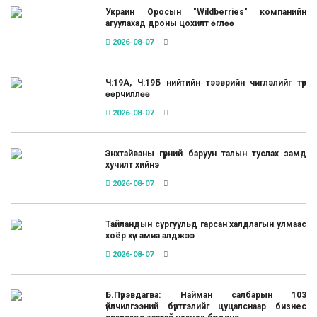
Украин Оросын "Wildberries" компанийн
агуулахад дроны цохилт өглөө
2026-08-07
Ч:19А, Ч:19Б нийтийн тээврийн чиглэлийг түр
өөрчиллөө
2026-08-07
Энхтайваны гүүрний баруун талын туслах замд
хучилт хийнэ
2026-08-07
Тайландын сургуульд гарсан халдлагын улмаас
хоёр хүн амиа алджээ
2026-08-07
Б.Пүрэвдагва: Найман салбарын 103
үйлчилгээний бүртгэлийг цуцалснаар бизнес