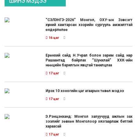
ШИНЭ МЭДЭЭ
“СЭЛЭНГЭ-2026” Монгол, ОХУ-ын Зэвсэгт
хүчний хамтарсан хээрийн сургууль амжилттай
өндөрлөлөө
16 цаг
Ерөнхий сайд Н.Учрал болон зарим сайд нар
Рашаантад байрлах “Шунхлай” ХХК-ийн
нөөцийн барилгын явцтай танилцлаа
17 цаг
Ирэх 10 хоногийн цаг агаарын төвөл мэдээ
17 цаг
Э.Рэнцэнханд: Монгол залуучууд ажлын зах
зээлийг зөвхөн Монголоор хязгаарлаж битгий
хараасай
17 цаг