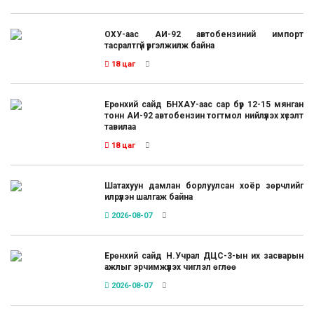
ОХУ-аас АИ-92 автобензиний импорт
тасралтгүй үргэлжилж байна
18 цаг
Ерөнхий сайд БНХАУ-аас сар бүр 12-15 мянган
тонн АИ-92 автобензин тогтмол нийлүүлэх хүсэлт
тавилаа
18 цаг
Шатахуун дамлан борлуулсан хоёр зөрчлийг
илрүүлэн шалгаж байна
2026-08-07
Ерөнхий сайд Н.Учрал ДЦС-3-ын их засварын
ажлыг эрчимжүүлэх чиглэл өглөө
2026-08-07