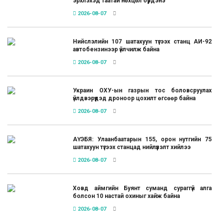
эрхлэхэд таатай нөхцөл бүрдэнэ
2026-08-07
Нийслэлийн 107 шатахуун түгээх станц АИ-92
автобензинээр үйлчилж байна
2026-08-07
Украин ОХУ-ын газрын тос боловсруулах
үйлдвэрүүдэд дроноор цохилт өгсөөр байна
2026-08-07
АҮЭБЯ: Улаанбаатарын 155, орон нутгийн 75
шатахуун түгээх станцад нийлүүлэлт хийлээ
2026-08-07
Ховд аймгийн Буянт суманд сураггүй алга
болсон 10 настай охиныг хайж байна
2026-08-07