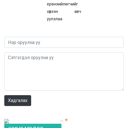
ерөнхийлөгчийг
хүлээн авч
уулзлаа
0 / 1000
Хадгалах