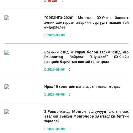
10 цаг
“СЭЛЭНГЭ-2026” Монгол, ОХУ-ын Зэвсэгт
хүчний хамтарсан хээрийн сургууль амжилттай
өндөрлөлөө
2026-08-08
Ерөнхий сайд Н.Учрал болон зарим сайд нар
Рашаантад байрлах “Шунхлай” ХХК-ийн
нөөцийн барилгын явцтай танилцлаа
2026-08-08
Ирэх 10 хоногийн цаг агаарын төвөл мэдээ
2026-08-08
Э.Рэнцэнханд: Монгол залуучууд ажлын зах
зээлийг зөвхөн Монголоор хязгаарлаж битгий
хараасай
2026-08-08