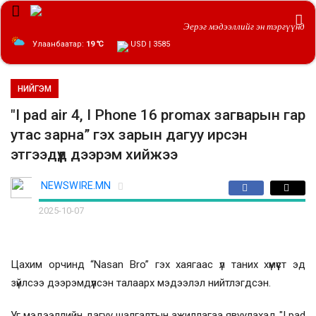
Эерэг мэдээллийг эн тэргүүнд
Улаанбаатар:
19 ℃
USD | 3585
НИЙГЭМ
"I pad air 4, I Phone 16 promax загварын гар
утас зарна” гэх зарын дагуу ирсэн
этгээдүүд дээрэм хийжээ
NEWSWIRE.MN
2025-10-07
Цахим орчинд “Nasan Bro” гэх хаягаас үл таних хүмүүст эд
зүйлсээ дээрэмдүүлсэн талаарх мэдээлэл нийтлэгдсэн.
Уг мэдээллийн дагуу шалгалтын ажиллагаа явуулахад "I pad