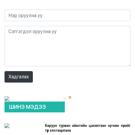
0 / 1000
Хадгалах
ШИНЭ МЭДЭЭ
Баруун гурван аймгийн цахилгаан эрчим хүчийг
түр хязгаарлана