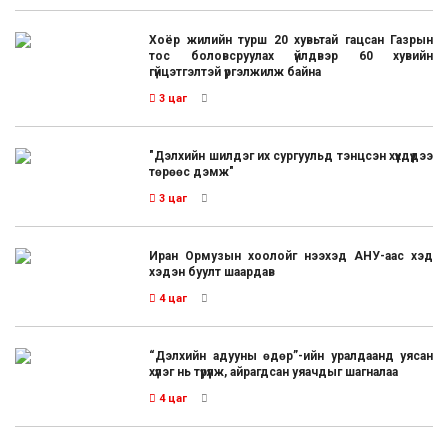
Хоёр жилийн турш 20 хувьтай гацсан Газрын
тос боловсруулах үйлдвэр 60 хувийн
гүйцэтгэлтэй үргэлжилж байна
3 цаг
"Дэлхийн шилдэг их сургуульд тэнцсэн хүүхдүүдээ
төрөөс дэмж"
3 цаг
Иран Ормузын хоолойг нээхэд АНУ-аас хэд
хэдэн буулт шаардав
4 цаг
“Дэлхийн адууны өдөр”-ийн уралдаанд уясан
хүлэг нь түрүүлж, айрагдсан уяачдыг шагналаа
4 цаг