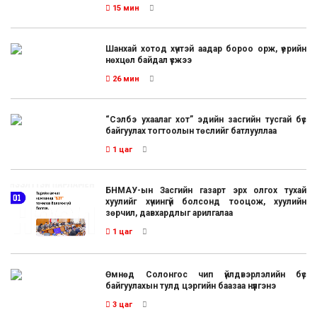
15 мин
Шанхай хотод хүчтэй аадар бороо орж, үерийн
нөхцөл байдал үүсжээ
26 мин
“Сэлбэ ухаалаг хот” эдийн засгийн тусгай бүс
байгуулах тогтоолын төслийг батлууллаа
1 цаг
БНМАУ-ын Засгийн газарт эрх олгох тухай
хуулийг хүчингүй болсонд тооцож, хуулийн
зөрчил, давхардлыг арилгалаа
1 цаг
Өмнөд Солонгос чип үйлдвэрлэлийн бүс
байгуулахын тулд цэргийн баазаа нүүлгэнэ
3 цаг