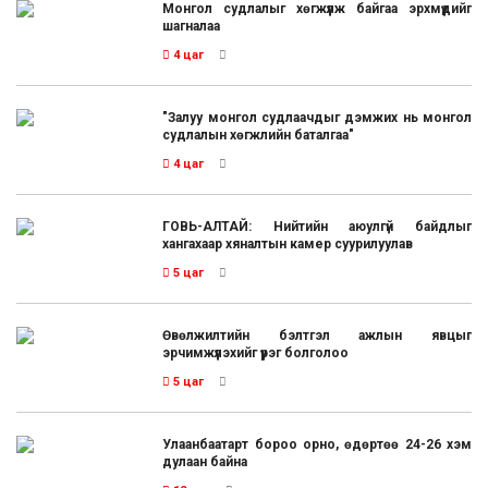
Монгол судлалыг хөгжүүлж байгаа эрхмүүдийг
шагналаа
4 цаг
"Залуу монгол судлаачдыг дэмжих нь монгол
судлалын хөгжлийн баталгаа"
4 цаг
ГОВЬ-АЛТАЙ: Нийтийн аюулгүй байдлыг
хангахаар хяналтын камер суурилуулав
5 цаг
Өвөлжилтийн бэлтгэл ажлын явцыг
эрчимжүүлэхийг үүрэг болголоо
5 цаг
Улаанбаатарт бороо орно, өдөртөө 24-26 хэм
дулаан байна