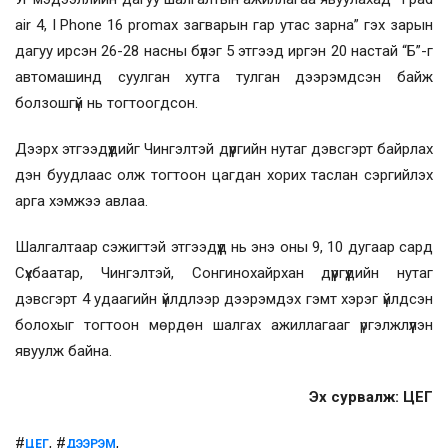
air 4, I Phone 16 promax загварын гар утас зарна” гэх зарын
дагуу ирсэн 26-28 насны бүлэг 5 этгээд иргэн 20 настай “Б”-г
автомашинд суулган хутга тулган дээрэмдсэн байж
болзошгүй нь тогтоогдсон.
Дээрх этгээдүүдийг Чингэлтэй дүүргийн нутаг дэвсгэрт байрлах
дэн буудлаас олж тогтоон цагдан хорих таслан сэргийлэх
арга хэмжээ авлаа.
Шалгалтаар сэжигтэй этгээдүүд нь энэ оны 9, 10 дугаар сард
Сүхбаатар, Чингэлтэй, Сонгинохайрхан дүүргүүдийн нутаг
дэвсгэрт 4 удаагийн үйлдлээр дээрэмдэх гэмт хэрэг үйлдсэн
болохыг тогтоон мөрдөн шалгах ажиллагааг үргэлжлүүлэн
явуулж байна.
Эх сурвалж: ЦЕГ
#
, #
,
ЦЕГ
ДЭЭРЭМ