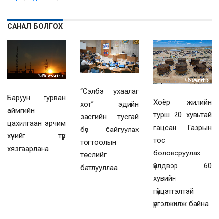
САНАЛ БОЛГОХ
“Сэлбэ ухаалаг
Баруун гурван
Хоёр жилийн
хот” эдийн
аймгийн
турш 20 хувьтай
засгийн тусгай
цахилгаан эрчим
гацсан Газрын
бүс байгуулах
хүчийг түр
тос
тогтоолын
хязгаарлана
боловсруулах
төслийг
үйлдвэр 60
батлууллаа
хувийн
гүйцэтгэлтэй
үргэлжилж байна