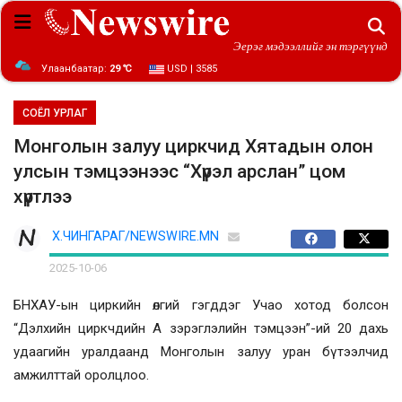
Эерэг мэдээллийг эн тэргүүнд
Улаанбаатар:
29 ℃
USD | 3585
СОЁЛ УРЛАГ
Монголын залуу циркчид Хятадын олон
улсын тэмцээнээс “Хүрэл арслан” цом
хүртлээ
Х.ЧИНГАРАГ/NEWSWIRE.MN
2025-10-06
БНХАУ-ын циркийн өлгий гэгддэг Учaо хотод болсон
“Дэлхийн циркчдийн А зэрэглэлийн тэмцээн”-ий 20 дахь
удаагийн уралдаанд Монголын залуу уран бүтээлчид
амжилттай оролцлоо.