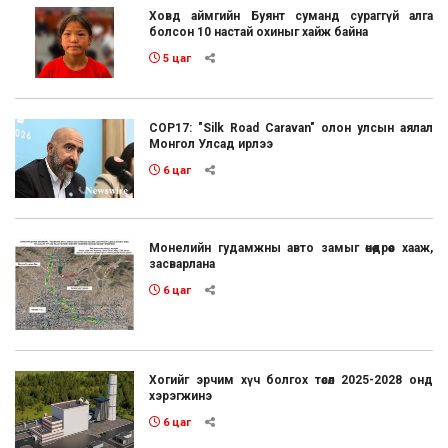
Ховд аймгийн Буянт суманд сураггүй алга
болсон 10 настай охиныг хайж байна
5 цаг
COP17: "Silk Road Caravan" олон улсын аялал
Монгол Улсад ирлээ
6 цаг
Монелийн гудамжны авто замыг өнөөдрөөс хааж,
засварлана
6 цаг
Хогийг эрчим хүч болгох төсөл 2025-2028 онд
хэрэгжинэ
6 цаг