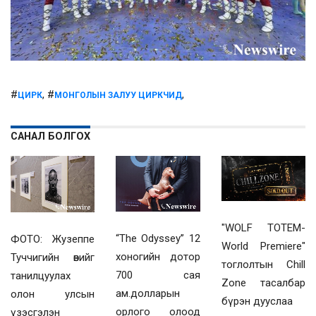
#
, #
,
ЦИРК
МОНГОЛЫН ЗАЛУУ ЦИРКЧИД
САНАЛ БОЛГОХ
"WOLF TOTEM-
“The Odyssey” 12
ФОТО: Жузеппе
World Premiere"
хоногийн дотор
Туччигийн өвийг
тоглолтын Chill
700 сая
танилцуулах
Zone тасалбар
ам.долларын
олон улсын
бүрэн дууслаа
орлого олоод
үзэсгэлэн