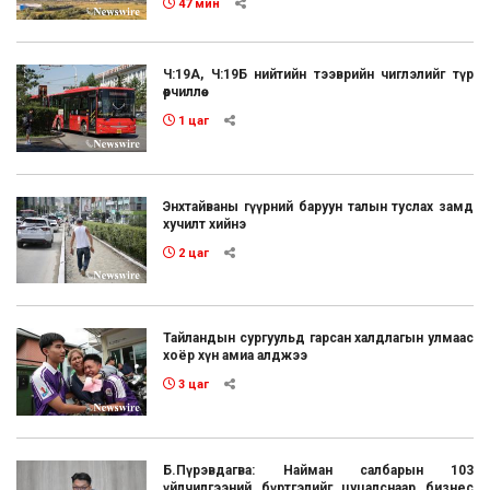
47 мин
Ч:19А, Ч:19Б нийтийн тээврийн чиглэлийг түр
өөрчиллөө
1 цаг
Энхтайваны гүүрний баруун талын туслах замд
хучилт хийнэ
2 цаг
Тайландын сургуульд гарсан халдлагын улмаас
хоёр хүн амиа алджээ
3 цаг
Б.Пүрэвдагва: Найман салбарын 103
үйлчилгээний бүртгэлийг цуцалснаар бизнес