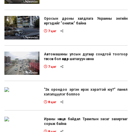
Оросын дроны халдлага Украины энгийн
иргэдийг "онилж" байна
7 цаг
Автомашины улсын дугаар сондгой тоогоор
төгссөн бол өнөөдөр шатахуун авна
7 цаг
"Эх орондоо эргэн ирэх хэрэгтэй юу?" панел
хэлэлцүүлэг боллоо
8 цаг
Ираны нөхцөл байдал Трампын засаг захиргааг
сорьж байна
8 цаг