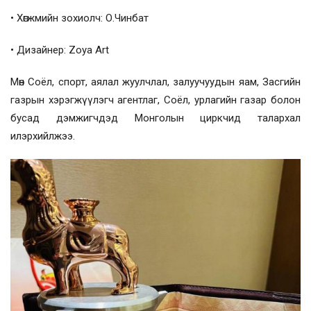
• Хөгжмийн зохиолч: О.Чинбат
• Дизайнер: Zoya Art
Мөн Соёл, спорт, аялал жуулчлал, залуучуудын яам, Засгийн
газрын хэрэгжүүлэгч агентлаг, Соёл, урлагийн газар болон
бусад дэмжигчдэд Монголын циркчид талархал
илэрхийлжээ.