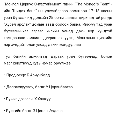
"Монгол Циркус Энтертайнмент" төвийн "The Mongol’s Team”-
ийн "Шидэх банз"-ны үзүүлбэрээр оролцсон 17–18 насны
уран бүтээлчид дэлхийн 25 орны шилдэг циркчидтэй өрсөлдөн
“Хүрэл арслан” цомын эзэд болсон байна. Ийнхүү тэд уран
бүтээлийнхээ гарааг хилийн чанад дахь нэр хүндтэй
тэмцээнээс амжилт дүүрэн эхлүүлж, Монголын циркийн
нэр хүндийг олон улсад дахин мандууллаа.
Тус багийн амжилтад дараах уран бүтээлчид болон
мэргэжилтнүүд хувь нэмэр оруулжээ.
• Продюсер: Б.Ариунболд
• Дасгалжуулагч, багш: У.Цэрэнбаатар
• Бүжиг дэглээч: Х.Хашхүү
• Бүжгийн багш: З.Цэцэн-Эрдэнэ