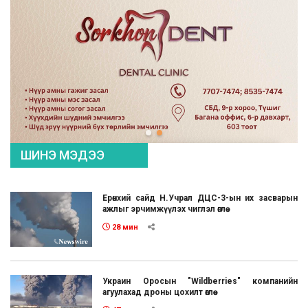
ШИНЭ МЭДЭЭ
Ерөнхий сайд Н.Учрал ДЦС-3-ын их засварын
ажлыг эрчимжүүлэх чиглэл өглөө
28 мин
Украин Оросын "Wildberries" компанийн
агуулахад дроны цохилт өглөө