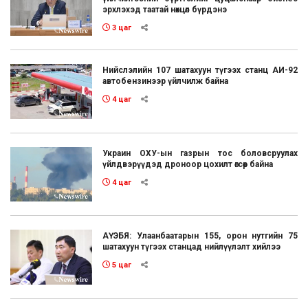
эрхлэхэд таатай нөхцөл бүрдэнэ
3 цаг
Нийслэлийн 107 шатахуун түгээх станц АИ-92
автобензинээр үйлчилж байна
4 цаг
Украин ОХУ-ын газрын тос боловсруулах
үйлдвэрүүдэд дроноор цохилт өгсөөр байна
4 цаг
АҮЭБЯ: Улаанбаатарын 155, орон нутгийн 75
шатахуун түгээх станцад нийлүүлэлт хийлээ
5 цаг