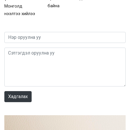
байна
Монголд
нээлтээ хийлээ
0 / 1000
Хадгалах