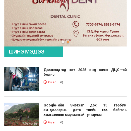
ШИНЭ МЭДЭЭ
Даланзадгад хот 2028 онд шинэ ДЦС-тай
болно
2 цаг
Google-ийн Энэтхэг дэх 15 тэрбум
ам.долларын дата төвийн төсөл байгаль
хамгааллын маргаантай тулгарлаа
4 цаг