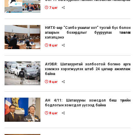
7 цаг
НИТХ-аар "Сэлбэ ухаалаг хот" тусгай бүс болон
агаарын бохирдлыг бууруулах төлөвлөгөөг
хэлэлцэнэ
8 цаг
АҮЭБЯ: Шатахуунтай холбоотой богино арга
хэмжээ хэрэгжүүлэх штаб 24 цагаар ажиллаж
байна
8 цаг
АН 4/11: Шатахууны хомсдол биш төрийн
бодлогын хомсдол үүсээд байна
8 цаг