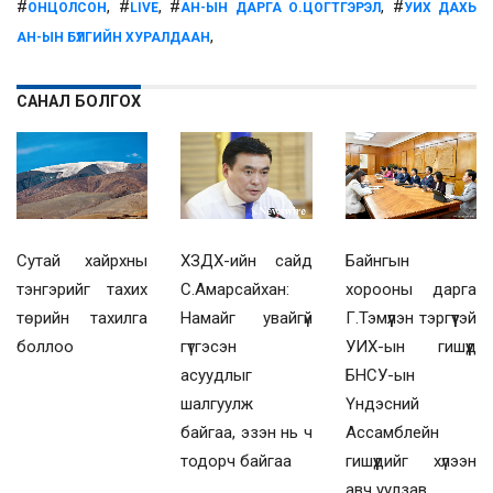
#
, #
, #
, #
ОНЦОЛСОН
LIVE
АН-ЫН ДАРГА О.ЦОГТГЭРЭЛ
УИХ ДАХЬ
,
АН-ЫН БҮЛГИЙН ХУРАЛДААН
САНАЛ БОЛГОХ
Сутай хайрхны
ХЗДХ-ийн сайд
Байнгын
тэнгэрийг тахих
С.Амарсайхан:
хорооны дарга
төрийн тахилга
Намайг увайгүй
Г.Тэмүүлэн тэргүүтэй
боллоо
гүтгэсэн
УИХ-ын гишүүд
асуудлыг
БНСУ-ын
шалгуулж
Үндэсний
байгаа, эзэн нь ч
Ассамблейн
тодорч байгаа
гишүүдийг хүлээн
авч уулзав