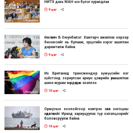
НИТХ дахь МАН-ын бүлэг хуралдлаа
9 цаг
Өмгөөлөгч Б.Оюунбилэг: Хамтарч ажиллах нэрээр
бизнесийг нь булааж, эрүүгийн хэрэг ашиглан
дарамталж байна
9 цаг
Их Британид трансжендер хүмүүсийн нэг
хүйстэнд зориулсан ариун цэврийн өрөө ашиглах
шинэ журам мөрдөгдөж эхэллээ
10 цаг
Ормузын хоолойгоор нэвтрэх хөлөг онгоцны
хөдөлгөөнийг Иранд хариуцуулах түр хэлэлцээрийг
боловсруулж байна
10 цаг