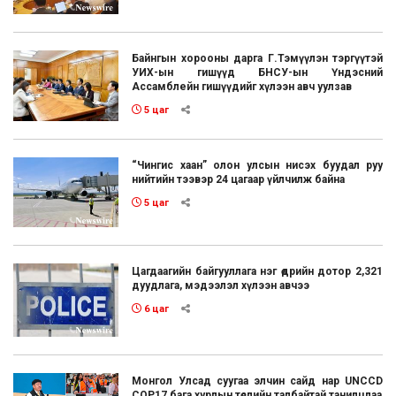
Байнгын хорооны дарга Г.Тэмүүлэн тэргүүтэй
УИХ-ын гишүүд БНСУ-ын Үндэсний
Ассамблейн гишүүдийг хүлээн авч уулзав
5 цаг
“Чингис хаан” олон улсын нисэх буудал руу
нийтийн тээвэр 24 цагаар үйлчилж байна
5 цаг
Цагдаагийн байгууллага нэг өдрийн дотор 2,321
дуудлага, мэдээлэл хүлээн авчээ
6 цаг
Монгол Улсад суугаа элчин сайд нар UNCCD
COP17 бага хурлын төслийн талбайтай танилцлаа