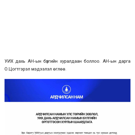
УИХ дахь АН-ын бүлгийн хуралдаан боллоо. АН-ын дарга
О.Цогтгэрэл мэдээлэл өглөө.