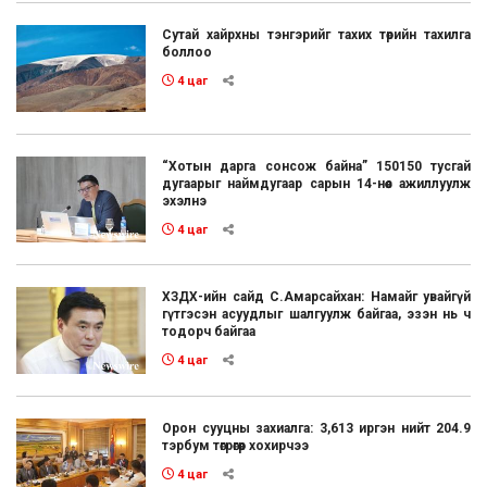
Сутай хайрхны тэнгэрийг тахих төрийн тахилга
боллоо
4 цаг
“Хотын дарга сонсож байна” 150150 тусгай
дугаарыг наймдугаар сарын 14-нөөс ажиллуулж
эхэлнэ
4 цаг
ХЗДХ-ийн сайд С.Амарсайхан: Намайг увайгүй
гүтгэсэн асуудлыг шалгуулж байгаа, эзэн нь ч
тодорч байгаа
4 цаг
Орон сууцны захиалга: 3,613 иргэн нийт 204.9
тэрбум төгрөгөөр хохирчээ
4 цаг