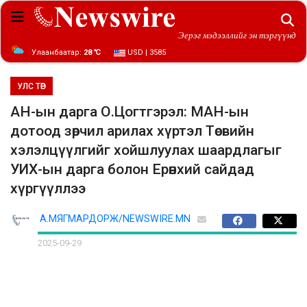
Эерэг мэдээллийг эн тэргүүнд
Улаанбаатар:
28 ℃
USD | 3585
УЛС ТӨР
АН-ын дарга О.Цогтгэрэл: МАН-ын
дотоод зөрчил арилах хүртэл Төсвийн
хэлэлцүүлгийг хойшлуулах шаардлагыг
УИХ-ын дарга болон Ерөнхий сайдад
хүргүүллээ
А.МЯГМАРДОРЖ/NEWSWIRE.MN
2025-09-29