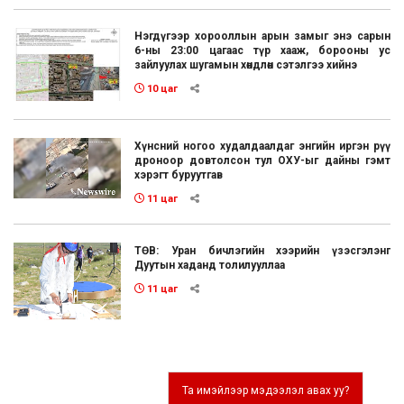
Нэгдүгээр хорооллын арын замыг энэ сарын
6-ны 23:00 цагаас түр хааж, борооны ус
зайлуулах шугамын хөндлөн сэтэлгээ хийнэ
10 цаг
Хүнсний ногоо худалдаалдаг энгийн иргэн рүү
дроноор довтолсон тул ОХУ-ыг дайны гэмт
хэрэгт буруутгав
11 цаг
ТӨВ: Уран бичлэгийн хээрийн үзэсгэлэнг
Дуутын хаданд толилууллаа
11 цаг
Та имэйлээр мэдээлэл авах уу?