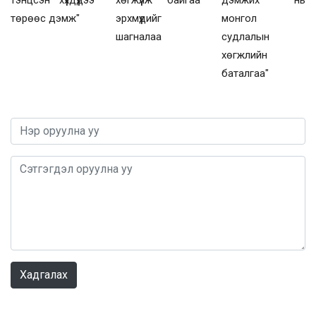
төрөөс дэмж"
эрхмүүдийг
монгол
шагналаа
судлалын
хөгжлийн
баталгаа"
0 / 1000
Хадгалах