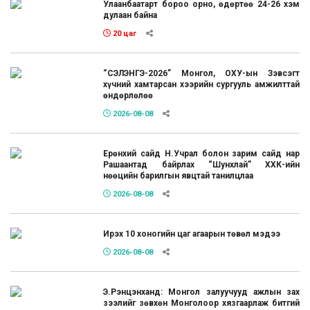
Улаанбаатарт бороо орно, өдөртөө 24-26 хэм
дулаан байна
20 цаг
“СЭЛЭНГЭ-2026” Монгол, ОХУ-ын Зэвсэгт
хүчний хамтарсан хээрийн сургууль амжилттай
өндөрлөлөө
2026-08-08
Ерөнхий сайд Н.Учрал болон зарим сайд нар
Рашаантад байрлах “Шунхлай” ХХК-ийн
нөөцийн барилгын явцтай танилцлаа
2026-08-08
Ирэх 10 хоногийн цаг агаарын төвөл мэдээ
2026-08-08
Э.Рэнцэнханд: Монгол залуучууд ажлын зах
зээлийг зөвхөн Монголоор хязгаарлаж битгий