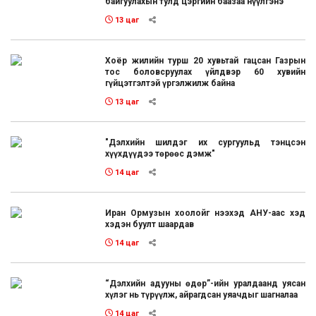
байгуулахын тулд цэргийн баазаа нүүлгэнэ
13 цаг
Хоёр жилийн турш 20 хувьтай гацсан Газрын
тос боловсруулах үйлдвэр 60 хувийн
гүйцэтгэлтэй үргэлжилж байна
13 цаг
"Дэлхийн шилдэг их сургуульд тэнцсэн
хүүхдүүдээ төрөөс дэмж"
14 цаг
Иран Ормузын хоолойг нээхэд АНУ-аас хэд
хэдэн буулт шаардав
14 цаг
“Дэлхийн адууны өдөр”-ийн уралдаанд уясан
хүлэг нь түрүүлж, айрагдсан уяачдыг шагналаа
14 цаг