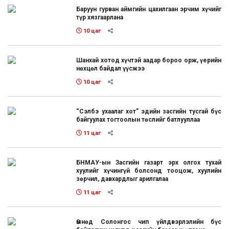
Баруун гурван аймгийн цахилгаан эрчим хүчийг
түр хязгаарлана
10 цаг
Шанхай хотод хүчтэй аадар бороо орж, үерийн
нөхцөл байдал үүсжээ
10 цаг
“Сэлбэ ухаалаг хот” эдийн засгийн тусгай бүс
байгуулах тогтоолын төслийг батлууллаа
11 цаг
БНМАУ-ын Засгийн газарт эрх олгох тухай
хуулийг хүчингүй болсонд тооцож, хуулийн
зөрчил, давхардлыг арилгалаа
11 цаг
Өмнөд Солонгос чип үйлдвэрлэлийн бүс