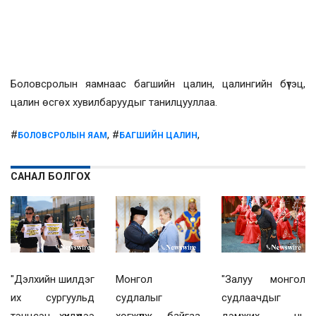
Боловсролын яамнаас багшийн цалин, цалингийн бүтэц,
цалин өсгөх хувилбаруудыг танилцууллаа.
#
, #
,
БОЛОВСРОЛЫН ЯАМ
БАГШИЙН ЦАЛИН
САНАЛ БОЛГОХ
"Дэлхийн шилдэг
Монгол
"Залуу монгол
их сургуульд
судлалыг
судлаачдыг
тэнцсэн хүүхдүүдээ
хөгжүүлж байгаа
дэмжих нь