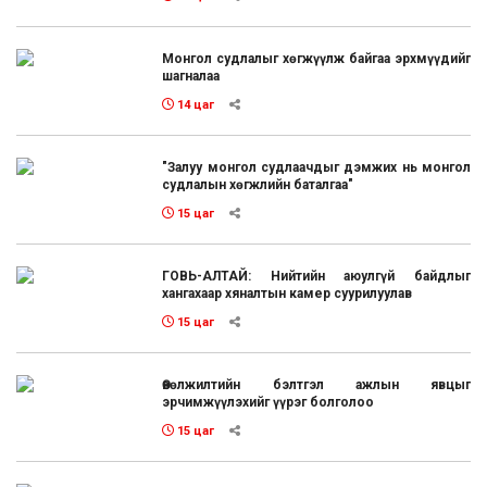
Монгол судлалыг хөгжүүлж байгаа эрхмүүдийг
шагналаа
14 цаг
"Залуу монгол судлаачдыг дэмжих нь монгол
судлалын хөгжлийн баталгаа"
15 цаг
ГОВЬ-АЛТАЙ: Нийтийн аюулгүй байдлыг
хангахаар хяналтын камер суурилуулав
15 цаг
Өвөлжилтийн бэлтгэл ажлын явцыг
эрчимжүүлэхийг үүрэг болголоо
15 цаг