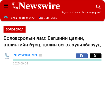
Эерэг мэдээллийг эн тэргүүнд
Улаанбаатар:
24 ℃
USD | 3585
БОЛОВСРОЛ
Боловсролын яам: Багшийн цалин,
цалингийн бүтэц, цалин өсгөх хувилбарууд
NEWSWIRE.MN
2025-09-04