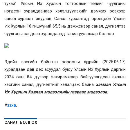
тухай” Улсын Их Хурлын тогтоолын төслийг чуулганы
нэгдсэн хуралдаанаар хэлэлцүүлэхийг дэмжих эсэхээр
санал хураалт явуулав. Санал хураалтад оролцсон Улсын
Их Хурлын 16 гишүүний 65.5 нь дэмжснээр санал, дүгнэлтээ
чуулганы нэгдсэн хуралдаанд танилцуулахаар боллоо.
Эдийн засгийн байнгын хорооны өнөөдрийн (2025.06.17)
хуралдаан дөрөв дэх асуудал буюу Улсын Их Хурлын даргын
2024 оны 84 дүгээр захирамжаар байгуулагдсан ажлын
хэсгийн санал, дүгнэлтийг хэлэлцэж байна
хэмээн Улсын
Их Хурлын Хэвлэл мэдээллийн газраас мэдээлэв.
#
,
ЭЗХБ
САНАЛ БОЛГОХ