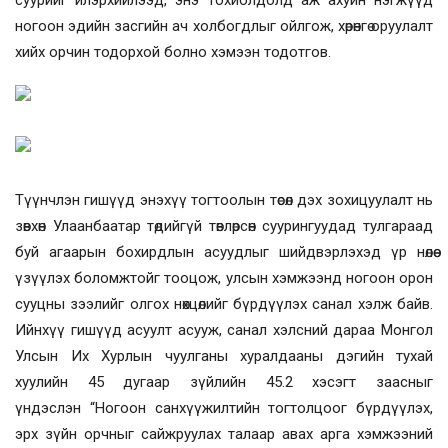
суурийг илэрхийлээд, энэ тохиолдолд аж ахуйн нэгжүүд
ногоон эдийн засгийн ач холбогдлыг ойлгож, хөрөнгө оруулалт
хийх орчин тодорхой болно хэмээн тодотгов.
Түүнчлэн гишүүд энэхүү тогтоолын төсөл дэх зохицуулалт нь
зөвхөн Улаанбаатар төдийгүй төвлөрсөн суурингуудад тулгараад
буй агаарын бохирдлын асуудлыг шийдвэрлэхэд үр нөлөө
үзүүлэх боломжтойг тооцож, улсын хэмжээнд ногоон орон
сууцны зээлийг олгох нөхцөлийг бүрдүүлэх санал хэлж байв.
Ийнхүү гишүүд асуулт асууж, санал хэлсний дараа Монгол
Улсын Их Хурлын чуулганы хуралдааны дэгийн тухай
хуулийн 45 дугаар зүйлийн 45.2 хэсэгт заасныг
үндэслэн “Ногоон санхүүжилтийн тогтолцоог бүрдүүлэх,
эрх зүйн орчныг сайжруулах талаар авах арга хэмжээний