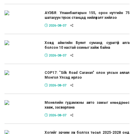
АҮЭБЯ: Улаанбаатарын 155, орон нутгийн 75
шатахуун түгээх станцад нийлүүлэлт хийлээ
2026-08-07
Ховд аймгийн Буянт суманд сураггүй алга
болсон 10 настай охиныг хайж байна
2026-08-07
COP17: "Silk Road Caravan" олон улсын аялал
Монгол Улсад ирлээ
2026-08-07
Монелийн гудамжны авто замыг өнөөдрөөс
хааж, засварлана
2026-08-07
Хогийг эрчим хүч болгох төсөл 2025-2028 онд