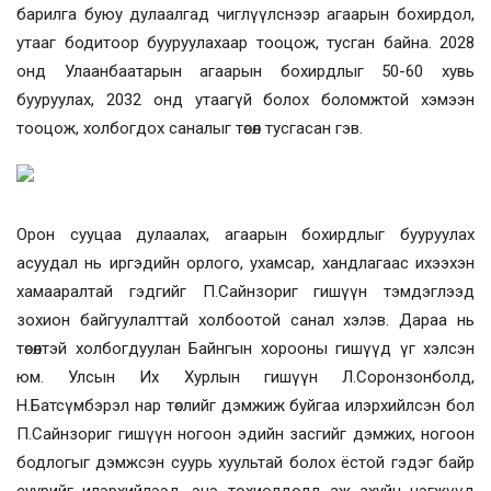
барилга буюу дулаалгад чиглүүлснээр агаарын бохирдол,
утааг бодитоор бууруулахаар тооцож, тусган байна. 2028
онд Улаанбаатарын агаарын бохирдлыг 50-60 хувь
бууруулах, 2032 онд утаагүй болох боломжтой хэмээн
тооцож, холбогдох саналыг төсөл тусгасан гэв.
Орон сууцаа дулаалах, агаарын бохирдлыг бууруулах
асуудал нь иргэдийн орлого, ухамсар, хандлагаас ихээхэн
хамааралтай гэдгийг П.Сайнзориг гишүүн тэмдэглээд
зохион байгуулалттай холбоотой санал хэлэв. Дараа нь
төсөлтэй холбогдуулан Байнгын хорооны гишүүд үг хэлсэн
юм. Улсын Их Хурлын гишүүн Л.Соронзонболд,
Н.Батсүмбэрэл нар төслийг дэмжиж буйгаа илэрхийлсэн бол
П.Сайнзориг гишүүн ногоон эдийн засгийг дэмжих, ногоон
бодлогыг дэмжсэн суурь хуультай болох ёстой гэдэг байр