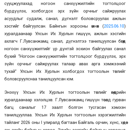
сууцжуулахад ногоон санхүүжилтийн тогтолцоог
бүрдүүлэх, холбогдох эрх зүйн орчныг сайжруулах
асуудлыг судалж, санал, дүгнэлт боловсруулах ажлын
хэсгийг байгуулсан. Байнгын хорооны өмнөх (
2025.06.10
)
хуралдаанаар Улсын Их Хурлын гишүүн, ажлын хэсгийн
ахлагч Г.Лувсанжамц санал, дүгнэлтээ танилцуулсан бөгөөд
ногоон санхүүжилтийг үр дүнтэй зохион байгуулах санал
бүхий “Ногоон санхүүжилтийн тогтолцоог бүрдүүлэх, эрх
зүйн орчныг сайжруулах талаар авах арга хэмжээний
тухай” Улсын Их Хурлын холбогдох тогтоолын төслийг
боловсруулснаа танилцуулсан юм.
Энэхүү
Улсын Их Хурлын тогтоолын
төслийг өнөөдрийн
хуралдаанаар хэлэлцэв. Г.Лувсанжамц гишүүн төсөлд гурван
багц саналыг 17 заалт болгон тусгасан хэмээн
танилцууллаа. Улсын Их Хурлын тогтоолын хэрэгжилтий
н
тайланг
2026 оны
I
улиралд багтаан Байгаль орчин, хүнс, хөдөө