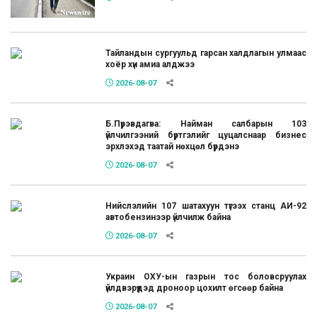
Тайландын сургуульд гарсан халдлагын улмаас
хоёр хүн амиа алджээ
2026-08-07
Б.Пүрэвдагва: Найман салбарын 103
үйлчилгээний бүртгэлийг цуцалснаар бизнес
эрхлэхэд таатай нөхцөл бүрдэнэ
2026-08-07
Нийслэлийн 107 шатахуун түгээх станц АИ-92
автобензинээр үйлчилж байна
2026-08-07
Украин ОХУ-ын газрын тос боловсруулах
үйлдвэрүүдэд дроноор цохилт өгсөөр байна
2026-08-07