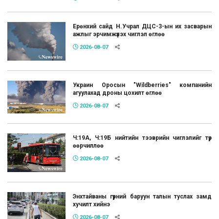
Ерөнхий сайд Н.Учрал ДЦС-3-ын их засварын
ажлыг эрчимжүүлэх чиглэл өглөө
2026-08-07
Украин Оросын "Wildberries" компанийн
агуулахад дроны цохилт өглөө
2026-08-07
Ч:19А, Ч:19Б нийтийн тээврийн чиглэлийг түр
өөрчиллөө
2026-08-07
Энхтайваны гүүрний баруун талын туслах замд
хучилт хийнэ
2026-08-07