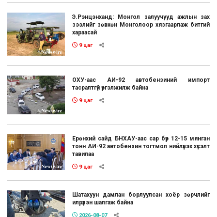
Э.Рэнцэнханд: Монгол залуучууд ажлын зах
зээлийг зөвхөн Монголоор хязгаарлаж битгий
хараасай
9 цаг
ОХУ-аас АИ-92 автобензиний импорт
тасралтгүй үргэлжилж байна
9 цаг
Ерөнхий сайд БНХАУ-аас сар бүр 12-15 мянган
тонн АИ-92 автобензин тогтмол нийлүүлэх хүсэлт
тавилаа
9 цаг
Шатахуун дамлан борлуулсан хоёр зөрчлийг
илрүүлэн шалгаж байна
2026-08-07