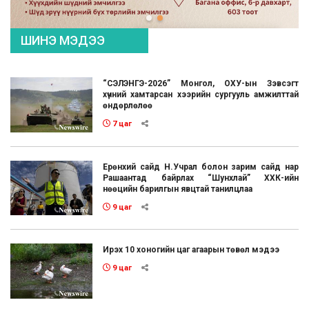
ШИНЭ МЭДЭЭ
“СЭЛЭНГЭ-2026” Монгол, ОХУ-ын Зэвсэгт
хүчний хамтарсан хээрийн сургууль амжилттай
өндөрлөлөө
7 цаг
Ерөнхий сайд Н.Учрал болон зарим сайд нар
Рашаантад байрлах “Шунхлай” ХХК-ийн
нөөцийн барилгын явцтай танилцлаа
9 цаг
Ирэх 10 хоногийн цаг агаарын төвөл мэдээ
9 цаг