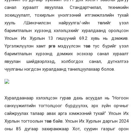
санал хураалт явууллаа. Стандартчилал, техникийн
зохицуулалт, тохирлын үнэлгээний итгэмжлэлийн тухай
хууль /Шинэчилсэн найруулга/-ийн төслийг үзэл
баримтлалын хүрээнд хэлэлцэхийг хуралдаанд оролцсон
Улсын Их Хурлын 13 гишүүний 69.2 хувь нь дэмжив.
Үргэлжлүүлэн хамт өргөн мэдүүлсэн төсөл тус бүрийг үзэл
баримтлалын хүрээнд дэмжих эсэхээр санал хураалт
явуулан шийдвэрлээд, холбогдох санал, дүгнэлтээ
чуулганы нэгдсэн хуралдаанд танилцуулахаар болов.
Хуралдаанаар хэлэлцсэн гурав дахь асуудал нь “Ногоон
санхүүжилтийн тогтолцоог бүрдүүлэх, эрх зүйн орчныг
сайжруулах талаар авах арга хэмжээний тухай” Улсын Их
Хурлын тогтоолын төсөл байв. Улсын Их Хурлын даргын 2024
оны 85 дугаар захирамжаар Хот, суурин газрыг орон