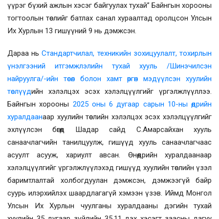
үүрэг бүхий ажлын хэсэг байгуулах тухай” Байнгын хорооны
тогтоолын төслийг батлах санал хураалтад оролцсон Улсын
Их Хурлын 13 гишүүний 9 нь дэмжсэн.
Дараа нь
Стандартчилал, техникийн зохицуулалт, тохирлын
үнэлгээний итгэмжлэлийн тухай хууль /Шинэчилсэн
найруулга/-ийн төсөл болон хамт өргөн мэдүүлсэн хуулийн
төслүүд
ийн хэлэлцэх эсэх хэлэлцүүлгийг үргэлжлүүллээ.
Байнгын хорооны
2025 оны 6 дугаар сарын 10-ны өдрийн
хуралдаан
аар хуулийн төслийн хэлэлцэх эсэх хэлэлцүүлгийг
эхлүүлсэн бөгөөд Шадар сайд С.Амарсайхан хууль
санаачлагчийн танилцуулж, гишүүд хууль санаачлагчаас
асуулт асууж, хариулт авсан. Өнөөдрийн хуралдаанаар
хэлэлцүүлгийг үргэлжлүүлэхэд гишүүд хуулийн төслийн үзэл
баримтлалтай холбогдуулан дэмжсэн, дэмжээгүй байр
суурь илэрхийлэх шаардлагагүй хэмээн үзэв. Иймд Монгол
Улсын Их Хурлын чуулганы хуралдааны дэгийн тухай
хуулийн 35 дугаар зүйлийн 35.11 дэх хэсэгт заасны дагуу