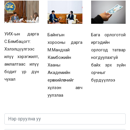
УИХ-ын дарга
Байнгын
Бага орлоготой
С.Бямбацогт:
хорооны дарга
иргэдийн
Хэлэлцүүлгээс
М.Мандхай
орлогод татвар
илүү хэрэгжилт,
Камбожийн
ногдуулахгүй
амлалтаас илүү
Хааны
байх эрх зүйн
бодит үр дүн
Академийн
орчныг
чухал
ерөнхийлөгчийг
бүрдүүллээ
хүлээн авч
уулзлаа