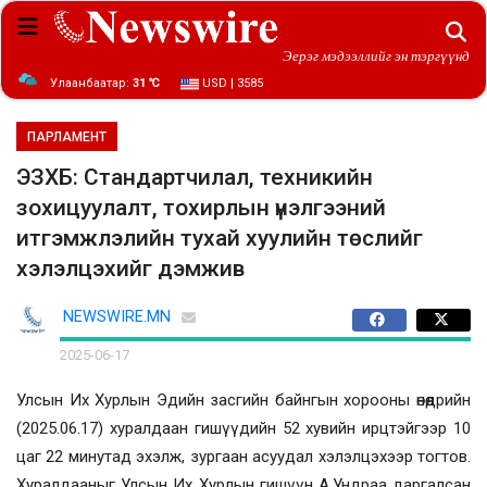
Эерэг мэдээллийг эн тэргүүнд
Улаанбаатар:
31 ℃
USD | 3585
ПАРЛАМЕНТ
ЭЗХБ: Стандартчилал, техникийн
зохицуулалт, тохирлын үнэлгээний
итгэмжлэлийн тухай хуулийн төслийг
хэлэлцэхийг дэмжив
NEWSWIRE.MN
2025-06-17
Улсын Их Хурлын Эдийн засгийн байнгын хорооны өнөөдрийн
(2025.06.17) хуралдаан гишүүдийн 52 хувийн ирцтэйгээр 10
цаг 22 минутад эхэлж, зургаан асуудал хэлэлцэхээр тогтов.
Хуралдааныг Улсын Их Хурлын гишүүн А.Ундраа даргалсан