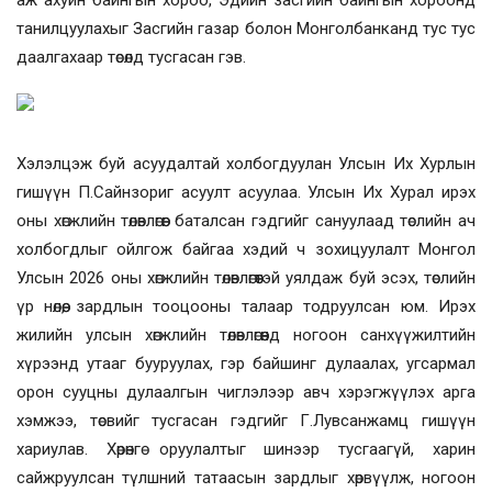
аж ахуйн байнгын хороо, Эдийн засгийн байнгын хороонд
танилцуулахыг Засгийн газар болон Монголбанканд тус тус
даалгахаар төсөлд тусгасан гэв.
Хэлэлцэж буй асуудалтай холбогдуулан Улсын Их Хурлын
гишүүн П.Сайнзориг асуулт асуулаа. Улсын Их Хурал ирэх
оны хөгжлийн төлөвлөгөөг баталсан гэдгийг сануулаад төслийн ач
холбогдлыг ойлгож байгаа хэдий ч зохицуулалт Монгол
Улсын 2026 оны хөгжлийн төлөвлөгөөтэй уялдаж буй эсэх, төслийн
үр нөлөө, зардлын тооцооны талаар тодруулсан юм. Ирэх
жилийн улсын хөгжлийн төлөвлөгөөнд ногоон санхүүжилтийн
хүрээнд утааг бууруулах, гэр байшинг дулаалах, угсармал
орон сууцны дулаалгын чиглэлээр авч хэрэгжүүлэх арга
хэмжээ, төсвийг тусгасан гэдгийг Г.Лувсанжамц гишүүн
хариулав. Хөрөнгө оруулалтыг шинээр тусгаагүй, харин
сайжруулсан түлшний татаасын зардлыг хөрвүүлж, ногоон