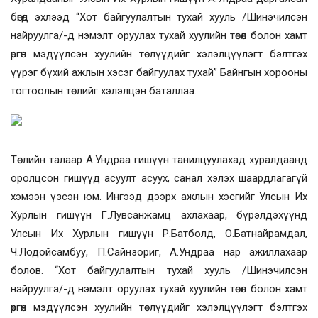
бөгөөд эхлээд “Хот байгуулалтын тухай хууль /Шинэчилсэн
найруулга/-д нэмэлт оруулах тухай хуулийн төсөл болон хамт
өргөн мэдүүлсэн хуулийн төслүүдийг хэлэлцүүлэгт бэлтгэх
үүрэг бүхий ажлын хэсэг байгуулах тухай” Байнгын хорооны
тогтоолын төслийг хэлэлцэн баталлаа.
Төслийн талаар А.Ундраа гишүүн танилцуулахад хуралдаанд
оролцсон гишүүд асуулт асуух, санал хэлэх шаардлагагүй
хэмээн үзсэн юм. Ингээд дээрх ажлын хэсгийг Улсын Их
Хурлын гишүүн Г.Лувсанжамц ахлахаар, бүрэлдэхүүнд
Улсын Их Хурлын гишүүн Р.Батболд, О.Батнайрамдал,
Ч.Лодойсамбуу, П.Сайнзориг, А.Ундраа нар ажиллахаар
болов. “Хот байгуулалтын тухай хууль /Шинэчилсэн
найруулга/-д нэмэлт оруулах тухай хуулийн төсөл болон хамт
өргөн мэдүүлсэн хуулийн төслүүдийг хэлэлцүүлэгт бэлтгэх