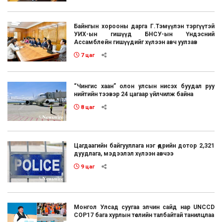
Байнгын хорооны дарга Г.Тэмүүлэн тэргүүтэй
УИХ-ын гишүүд БНСУ-ын Үндэсний
Ассамблейн гишүүдийг хүлээн авч уулзав
7 цаг
“Чингис хаан” олон улсын нисэх буудал руу
нийтийн тээвэр 24 цагаар үйлчилж байна
8 цаг
Цагдаагийн байгууллага нэг өдрийн дотор 2,321
дуудлага, мэдээлэл хүлээн авчээ
9 цаг
Монгол Улсад суугаа элчин сайд нар UNCCD
COP17 бага хурлын төслийн талбайтай танилцлаа