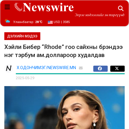
Эерэг мэдээллийг эн тэргүүнд
Улаанбаатар:
28 ℃
USD | 3585
ДЭЛХИЙН МЭДЭЭ
Хэйли Бибер “Rhode” гоо сайхны брэндээ
нэг тэрбум ам.доллароор худалдав
Х.ОДОНЧИМЭГ/NEWSWIRE.MN
2025-05-29