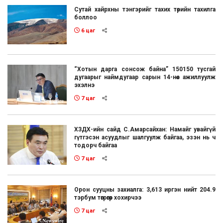
Сутай хайрхны тэнгэрийг тахих төрийн тахилга
боллоо
6 цаг
“Хотын дарга сонсож байна” 150150 тусгай
дугаарыг наймдугаар сарын 14-нөөс ажиллуулж
эхэлнэ
7 цаг
ХЗДХ-ийн сайд С.Амарсайхан: Намайг увайгүй
гүтгэсэн асуудлыг шалгуулж байгаа, эзэн нь ч
тодорч байгаа
7 цаг
Орон сууцны захиалга: 3,613 иргэн нийт 204.9
тэрбум төгрөгөөр хохирчээ
7 цаг