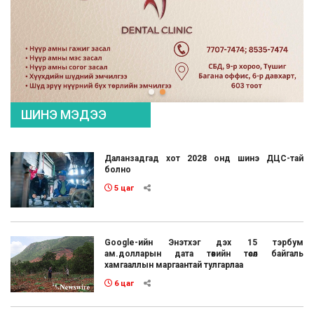
ШИНЭ МЭДЭЭ
Даланзадгад хот 2028 онд шинэ ДЦС-тай
болно
5 цаг
Google-ийн Энэтхэг дэх 15 тэрбум
ам.долларын дата төвийн төсөл байгаль
хамгааллын маргаантай тулгарлаа
6 цаг