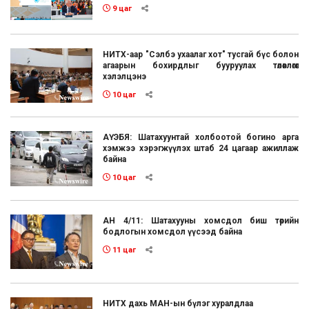
9 цаг
НИТХ-аар "Сэлбэ ухаалаг хот" тусгай бүс болон
агаарын бохирдлыг бууруулах төлөвлөгөөг
хэлэлцэнэ
10 цаг
АҮЭБЯ: Шатахуунтай холбоотой богино арга
хэмжээ хэрэгжүүлэх штаб 24 цагаар ажиллаж
байна
10 цаг
АН 4/11: Шатахууны хомсдол биш төрийн
бодлогын хомсдол үүсээд байна
11 цаг
НИТХ дахь МАН-ын бүлэг хуралдлаа