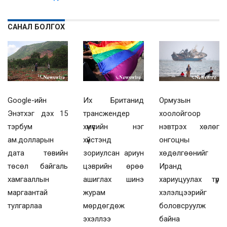
САНАЛ БОЛГОХ
Их Британид
Ормузын
Google-ийн
трансжендер
хоолойгоор
Энэтхэг дэх 15
хүмүүсийн нэг
нэвтрэх хөлөг
тэрбум
хүйстэнд
онгоцны
ам.долларын
зориулсан ариун
хөдөлгөөнийг
дата төвийн
цэврийн өрөө
Иранд
төсөл байгаль
ашиглах шинэ
хариуцуулах түр
хамгааллын
журам
хэлэлцээрийг
маргаантай
мөрдөгдөж
боловсруулж
тулгарлаа
эхэллээ
байна