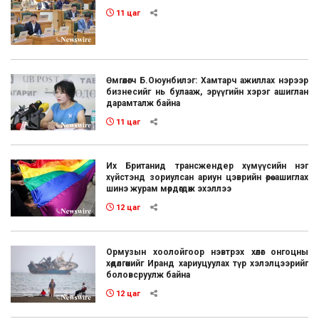
11 цаг
Өмгөөлөгч Б.Оюунбилэг: Хамтарч ажиллах нэрээр
бизнесийг нь булааж, эрүүгийн хэрэг ашиглан
дарамталж байна
11 цаг
Их Британид трансжендер хүмүүсийн нэг
хүйстэнд зориулсан ариун цэврийн өрөө ашиглах
шинэ журам мөрдөгдөж эхэллээ
12 цаг
Ормузын хоолойгоор нэвтрэх хөлөг онгоцны
хөдөлгөөнийг Иранд хариуцуулах түр хэлэлцээрийг
боловсруулж байна
12 цаг