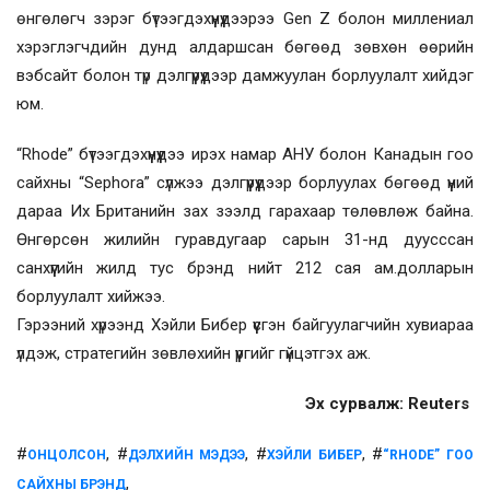
өнгөлөгч зэрэг бүтээгдэхүүнүүдээрээ Gen Z болон миллениал
хэрэглэгчдийн дунд алдаршсан бөгөөд зөвхөн өөрийн
вэбсайт болон түр дэлгүүрүүдээр дамжуулан борлуулалт хийдэг
юм.
“Rhode” бүтээгдэхүүнүүдээ ирэх намар АНУ болон Канадын гоо
сайхны “Sephora” сүлжээ дэлгүүрүүдээр борлуулах бөгөөд үүний
дараа Их Британийн зах зээлд гарахаар төлөвлөж байна.
Өнгөрсөн жилийн гуравдугаар сарын 31-нд дуусссан
санхүүгийн жилд тус брэнд нийт 212 сая ам.долларын
борлуулалт хийжээ.
Гэрээний хүрээнд Хэйли Бибер үүсгэн байгуулагчийн хувиараа
үлдэж, стратегийн зөвлөхийн үүргийг гүйцэтгэх аж.
Эх сурвалж: Reuters
#
, #
, #
, #
ОНЦОЛСОН
ДЭЛХИЙН МЭДЭЭ
ХЭЙЛИ БИБЕР
“RHODE” ГОО
,
САЙХНЫ БРЭНД