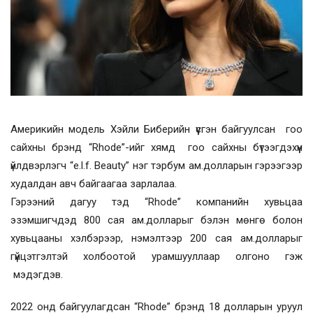
Америкийн модель Хэйли Биберийн үүсгэн байгуулсан гоо
сайхны брэнд “Rhode”-ийг хямд гоо сайхны бүтээгдэхүүн
үйлдвэрлэгч “e.l.f. Beauty” нэг тэрбум ам.долларын гэрээгээр
худалдан авч байгаагаа зарлалаа.
Гэрээний дагуу тэд “Rhode” компанийн хувьцаа
эзэмшигчдэд 800 сая ам.долларыг бэлэн мөнгө болон
хувьцааны хэлбэрээр, нэмэлтээр 200 сая ам.долларыг
гүйцэтгэлтэй холбоотой урамшууллаар олгоно гэж
мэдэгдэв.
2022 онд байгуулагдсан “Rhode” брэнд 18 долларын уруул