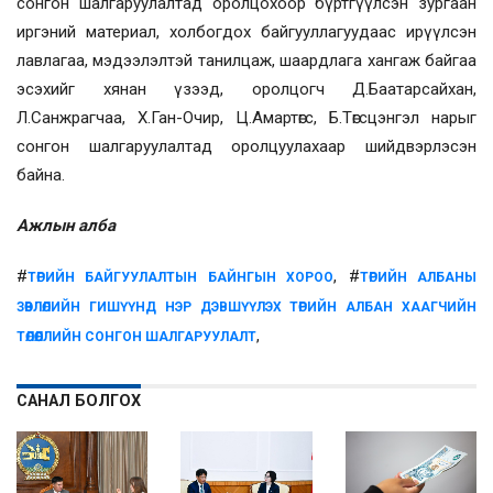
сонгон шалгаруулалтад оролцохоор бүртгүүлсэн зургаан
иргэний материал, холбогдох байгууллагуудаас ирүүлсэн
лавлагаа, мэдээлэлтэй танилцаж, шаардлага хангаж байгаа
эсэхийг хянан үзээд, оролцогч Д.Баатарсайхан,
Л.Санжрагчаа, Х.Ган-Очир, Ц.Амартөгс, Б.Төгсцэнгэл нарыг
сонгон шалгаруулалтад оролцуулахаар шийдвэрлэсэн
байна.
Ажлын алба
#
, #
ТӨРИЙН БАЙГУУЛАЛТЫН БАЙНГЫН ХОРОО
ТӨРИЙН АЛБАНЫ
ЗӨВЛӨЛИЙН ГИШҮҮНД НЭР ДЭВШҮҮЛЭХ ТӨРИЙН АЛБАН ХААГЧИЙН
,
ТӨЛӨӨЛЛИЙН СОНГОН ШАЛГАРУУЛАЛТ
САНАЛ БОЛГОХ