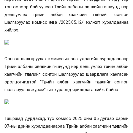
тогтоолоор байгуулсан Төрийн албаны зөвлөлийн гишүүнд нэр
дэвшүүлэх төрийн албан хаагчийн төлөөллийг сонгон
шалгаруулах комисс өнөөдөр /2025.05.12/ ээлжит хуралдаанаа
хийлээ.
Сонгон шалгаруулах комиссын энэ удаагийн хуралдаанаар
Төрийн албаны зөвлөлийн гишүүнд нэр дэвшүүлэх төрийн албан
хаагчийн төлөөллийг сонгон шалгаруулах шаардлага хангасан
оролцогчидтой “Төрийн албан хаагчийн төлөөллийг сонгон
шалгаруулах журам”-ын хүрээнд ярилцлага хийж байна.
Ташрамд дурдахад, тус комисс 2025 оны 05 дугаар сарын
07-ны өдрийн хуралдаанаараа Төрийн албан хаагчийн төлөөллийн