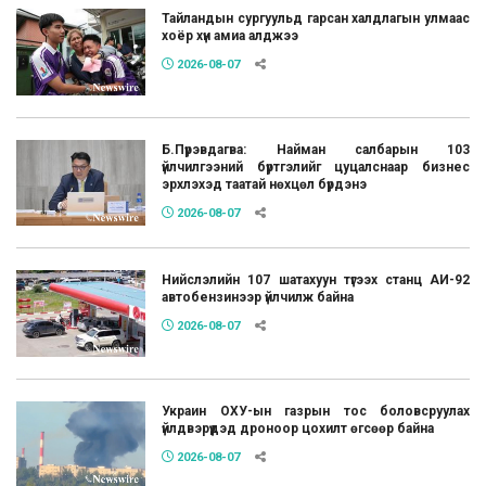
Тайландын сургуульд гарсан халдлагын улмаас
хоёр хүн амиа алджээ
2026-08-07
Б.Пүрэвдагва: Найман салбарын 103
үйлчилгээний бүртгэлийг цуцалснаар бизнес
эрхлэхэд таатай нөхцөл бүрдэнэ
2026-08-07
Нийслэлийн 107 шатахуун түгээх станц АИ-92
автобензинээр үйлчилж байна
2026-08-07
Украин ОХУ-ын газрын тос боловсруулах
үйлдвэрүүдэд дроноор цохилт өгсөөр байна
2026-08-07