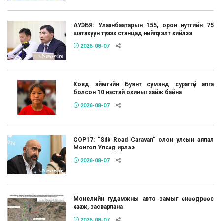
АҮЭБЯ: Улаанбаатарын 155, орон нутгийн 75
шатахуун түгээх станцад нийлүүлэлт хийлээ
2026-08-07
Ховд аймгийн Буянт суманд сураггүй алга
болсон 10 настай охиныг хайж байна
2026-08-07
COP17: "Silk Road Caravan" олон улсын аялал
Монгол Улсад ирлээ
2026-08-07
Монелийн гудамжны авто замыг өнөөдрөөс
хааж, засварлана
2026-08-07