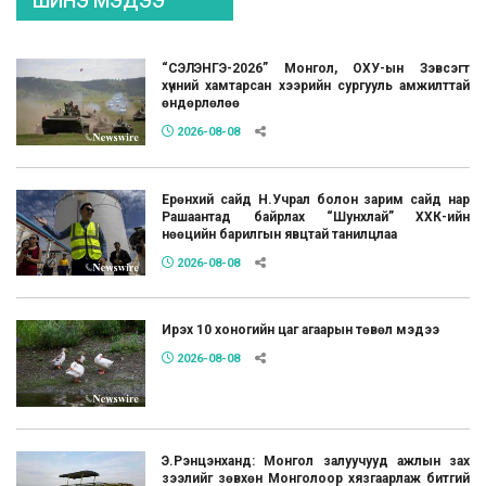
ШИНЭ МЭДЭЭ
“СЭЛЭНГЭ-2026” Монгол, ОХУ-ын Зэвсэгт
хүчний хамтарсан хээрийн сургууль амжилттай
өндөрлөлөө
2026-08-08
Ерөнхий сайд Н.Учрал болон зарим сайд нар
Рашаантад байрлах “Шунхлай” ХХК-ийн
нөөцийн барилгын явцтай танилцлаа
2026-08-08
Ирэх 10 хоногийн цаг агаарын төвөл мэдээ
2026-08-08
Э.Рэнцэнханд: Монгол залуучууд ажлын зах
зээлийг зөвхөн Монголоор хязгаарлаж битгий