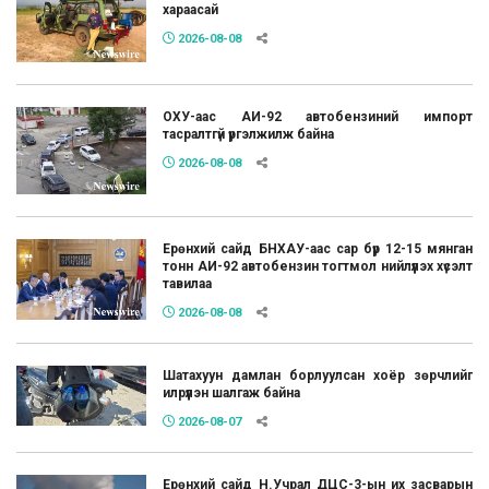
хараасай
2026-08-08
ОХУ-аас АИ-92 автобензиний импорт
тасралтгүй үргэлжилж байна
2026-08-08
Ерөнхий сайд БНХАУ-аас сар бүр 12-15 мянган
тонн АИ-92 автобензин тогтмол нийлүүлэх хүсэлт
тавилаа
2026-08-08
Шатахуун дамлан борлуулсан хоёр зөрчлийг
илрүүлэн шалгаж байна
2026-08-07
Ерөнхий сайд Н.Учрал ДЦС-3-ын их засварын