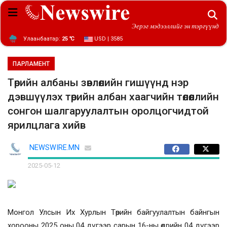
Эерэг мэдээллийг эн тэргүүнд
Улаанбаатар:
25 ℃
USD | 3585
ПАРЛАМЕНТ
Төрийн албаны зөвлөлийн гишүүнд нэр
дэвшүүлэх төрийн албан хаагчийн төлөөллийн
сонгон шалгаруулалтын оролцогчидтой
ярилцлага хийв
NEWSWIRE.MN
2025-05-12
Монгол Улсын Их Хурлын Төрийн байгуулалтын байнгын
хорооны 2025 оны 04 дүгээр сарын 16-ны өдрийн 04 дүгээр