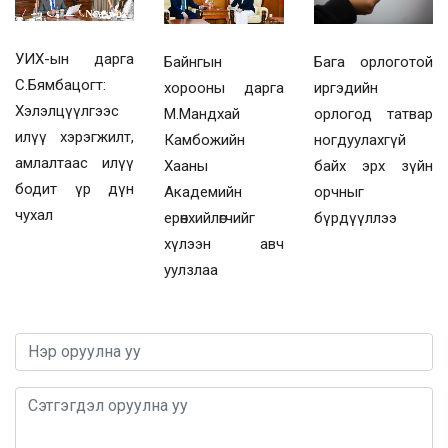
УИХ-ын дарга
Байнгын
Бага орлоготой
С.Бямбацогт:
хорооны дарга
иргэдийн
Хэлэлцүүлгээс
М.Мандхай
орлогод татвар
илүү хэрэгжилт,
Камбожийн
ногдуулахгүй
амлалтаас илүү
Хааны
байх эрх зүйн
бодит үр дүн
Академийн
орчныг
чухал
ерөнхийлөгчийг
бүрдүүллээ
хүлээн авч
уулзлаа