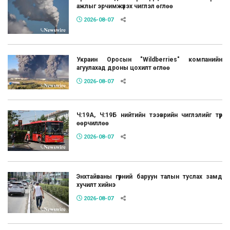
ажлыг эрчимжүүлэх чиглэл өглөө
2026-08-07
Украин Оросын "Wildberries" компанийн
агуулахад дроны цохилт өглөө
2026-08-07
Ч:19А, Ч:19Б нийтийн тээврийн чиглэлийг түр
өөрчиллөө
2026-08-07
Энхтайваны гүүрний баруун талын туслах замд
хучилт хийнэ
2026-08-07