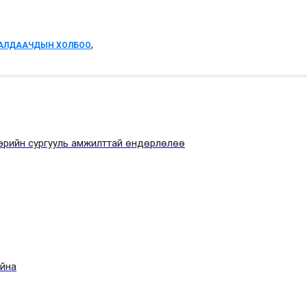
,
АЛДААЧДЫН ХОЛБОО
эрийн сургууль амжилттай өндөрлөлөө
айна