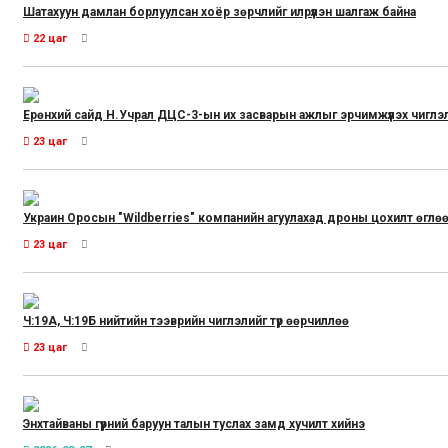
Шатахуун дамлан борлуулсан хоёр зөрчлийг илрүүлэн шалгаж байна
22 цаг
Ерөнхий сайд Н.Учрал ДЦС-3-ын их засварын ажлыг эрчимжүүлэх чиглэ
23 цаг
Украин Оросын "Wildberries" компанийн агуулахад дроны цохилт өглө
23 цаг
Ч:19А, Ч:19Б нийтийн тээврийн чиглэлийг түр өөрчиллөө
23 цаг
Энхтайваны гүүрний баруун талын туслах замд хучилт хийнэ