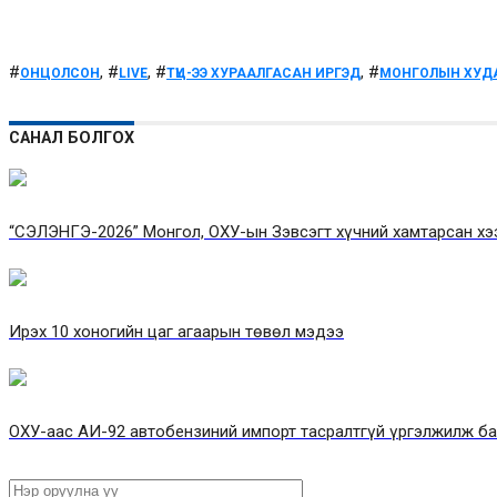
#
, #
, #
, #
ОНЦОЛСОН
LIVE
ТҮЦ-ЭЭ ХУРААЛГАСАН ИРГЭД
МОНГОЛЫН ХУД
САНАЛ БОЛГОХ
“СЭЛЭНГЭ-2026” Монгол, ОХУ-ын Зэвсэгт хүчний хамтарсан хэ
Ирэх 10 хоногийн цаг агаарын төвөл мэдээ
ОХУ-аас АИ-92 автобензиний импорт тасралтгүй үргэлжилж б