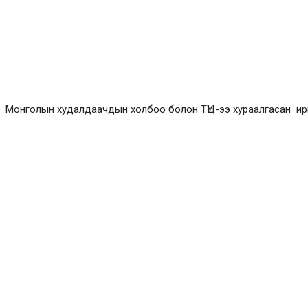
Монголын худалдаачдын холбоо болон ТҮЦ-ээ хураалгасан ир