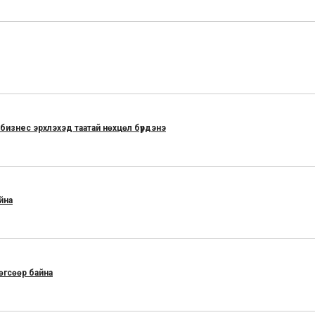
 бизнес эрхлэхэд таатай нөхцөл бүрдэнэ
йна
өгсөөр байна