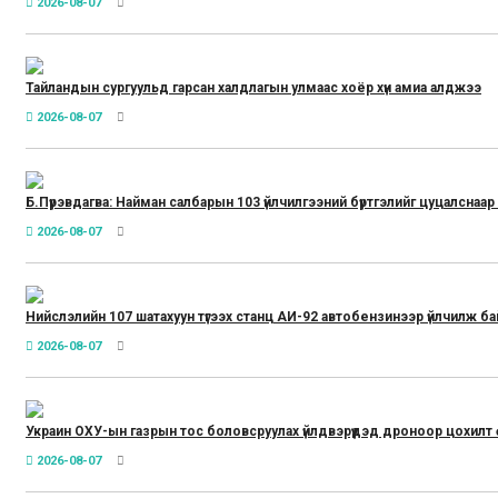
2026-08-07
Тайландын сургуульд гарсан халдлагын улмаас хоёр хүн амиа алджээ
2026-08-07
Б.Пүрэвдагва: Найман салбарын 103 үйлчилгээний бүртгэлийг цуцалснаар
2026-08-07
Нийслэлийн 107 шатахуун түгээх станц АИ-92 автобензинээр үйлчилж ба
2026-08-07
Украин ОХУ-ын газрын тос боловсруулах үйлдвэрүүдэд дроноор цохилт 
2026-08-07