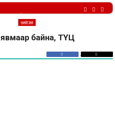
эн тэргүүнд
БУСАД
НИЙГЭМ
 явмаар байна, ТҮЦ