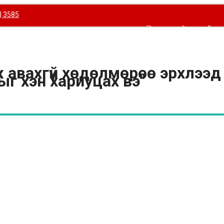
| 3585
Эерэг мэдээллийг 
ЭДИЙН ЗАСАГ
ДЭЛХИЙ
ИРГЭНИЙ ӨНЦӨГ
СОЁЛ УРЛАГ
СПОРТ
ж авахгүй хөдөлмөрөө эрхлээд
г хэн хариуцах вэ"