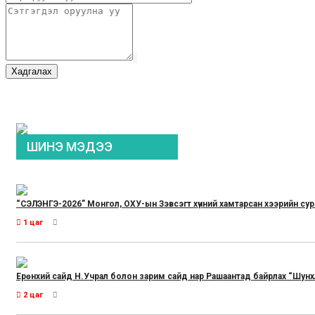
Хадгалах
ШИНЭ МЭДЭЭ
“СЭЛЭНГЭ-2026” Монгол, ОХУ-ын Зэвсэгт хүчний хамтарсан хээрийн су
1 цаг
Ерөнхий сайд Н.Учрал болон зарим сайд нар Рашаантад байрлах “Шунх
2 цаг