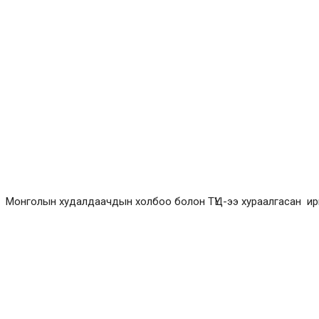
Монголын худалдаачдын холбоо болон ТҮЦ-ээ хураалгасан ир