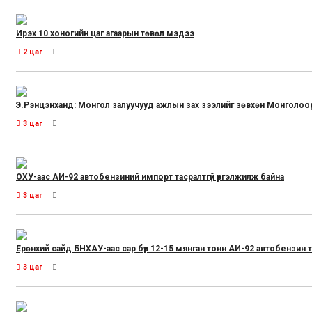
Ирэх 10 хоногийн цаг агаарын төвөл мэдээ
2 цаг
Э.Рэнцэнханд: Монгол залуучууд ажлын зах зээлийг зөвхөн Монголоор
3 цаг
ОХУ-аас АИ-92 автобензиний импорт тасралтгүй үргэлжилж байна
3 цаг
Ерөнхий сайд БНХАУ-аас сар бүр 12-15 мянган тонн АИ-92 автобензин то
3 цаг