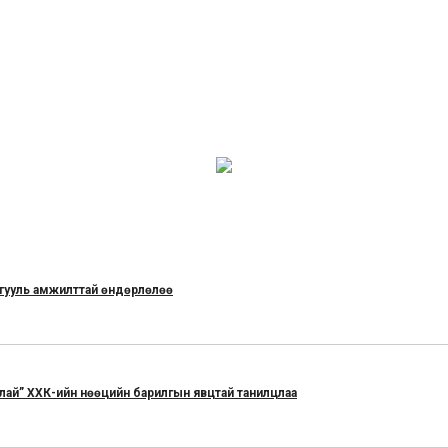
ргууль амжилттай өндөрлөлөө
лай” ХХК-ийн нөөцийн барилгын явцтай танилцлаа