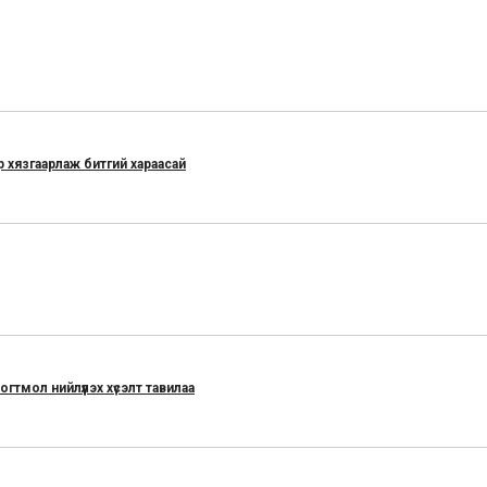
 хязгаарлаж битгий хараасай
гтмол нийлүүлэх хүсэлт тавилаа