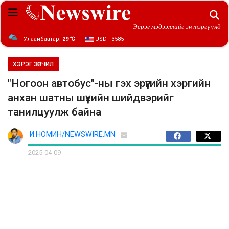
Эерэг мэдээллийг эн тэргүүнд
Улаанбаатар:
29 ℃
USD | 3585
ХЭРЭГ ЗӨРЧИЛ
"Ногоон автобус"-ны гэх эрүүгийн хэргийн
анхан шатны шүүхийн шийдвэрийг
танилцуулж байна
И.НОМИН/NEWSWIRE.MN
2025-04-09