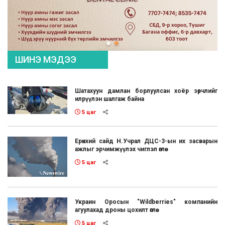
ШИНЭ МЭДЭЭ
Шатахуун дамлан борлуулсан хоёр зөрчлийг
илрүүлэн шалгаж байна
5 цаг
Ерөнхий сайд Н.Учрал ДЦС-3-ын их засварын
ажлыг эрчимжүүлэх чиглэл өглөө
5 цаг
Украин Оросын "Wildberries" компанийн
агуулахад дроны цохилт өглөө
5 цаг