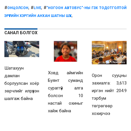
#
, #
, #
ОНЦОЛСОН
LIVE
"НОГООН АВТОБУС"-НЫ ГЭХ ТОДОТГОЛТОЙ
,
ЭРҮҮГИЙН ХЭРГИЙН АНХАН ШАТНЫ ШҮҮХ
САНАЛ БОЛГОХ
Шатахуун
Ховд аймгийн
Орон сууцны
дамлан
Буянт суманд
захиалга: 3,613
борлуулсан хоёр
сураггүй алга
иргэн нийт 204.9
зөрчлийг илрүүлэн
болсон 10
тэрбум
шалгаж байна
настай охиныг
төгрөгөөр
хайж байна
хохирчээ