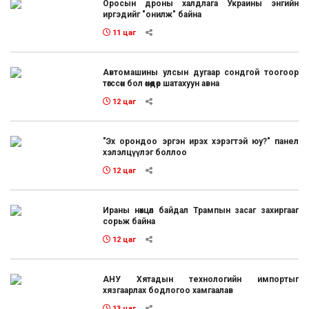
Оросын дроны халдлага Украины энгийн
иргэдийг "онилж" байна
11 цаг
Автомашины улсын дугаар сондгой тоогоор
төгссөн бол өнөөдөр шатахуун авна
12 цаг
"Эх орондоо эргэн ирэх хэрэгтэй юу?" панел
хэлэлцүүлэг боллоо
12 цаг
Ираны нөхцөл байдал Трампын засаг захиргааг
сорьж байна
12 цаг
АНУ Хятадын технологийн импортыг
хязгаарлах бодлогоо хамгаалав
13 цаг