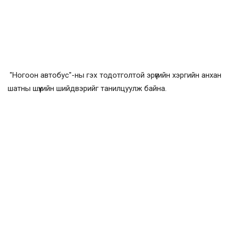
"Ногоон автобус"-ны гэх тодотголтой эрүүгийн хэргийн анхан
шатны шүүхийн шийдвэрийг танилцуулж байна.