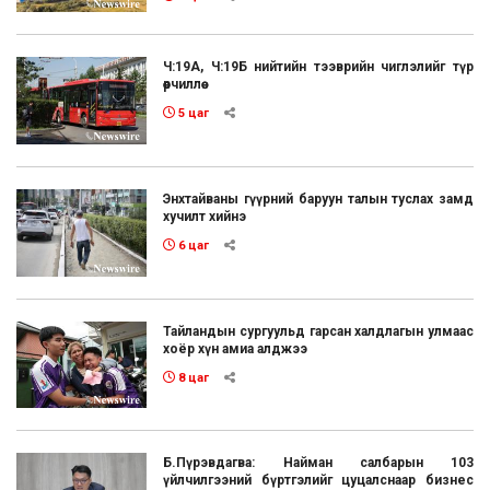
Ч:19А, Ч:19Б нийтийн тээврийн чиглэлийг түр
өөрчиллөө
5 цаг
Энхтайваны гүүрний баруун талын туслах замд
хучилт хийнэ
6 цаг
Тайландын сургуульд гарсан халдлагын улмаас
хоёр хүн амиа алджээ
8 цаг
Б.Пүрэвдагва: Найман салбарын 103
үйлчилгээний бүртгэлийг цуцалснаар бизнес