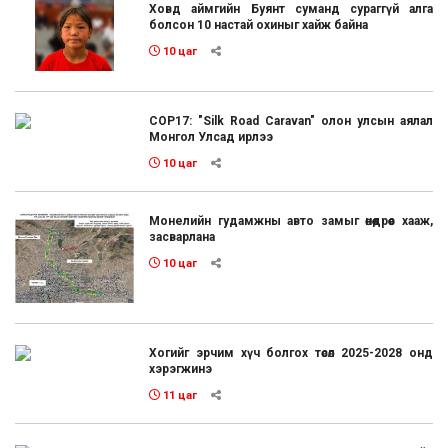
Ховд аймгийн Буянт суманд сураггүй алга
болсон 10 настай охиныг хайж байна
10 цаг
COP17: "Silk Road Caravan" олон улсын аялал
Монгол Улсад ирлээ
10 цаг
Монелийн гудамжны авто замыг өнөөдрөөс хааж,
засварлана
10 цаг
Хогийг эрчим хүч болгох төсөл 2025-2028 онд
хэрэгжинэ
11 цаг