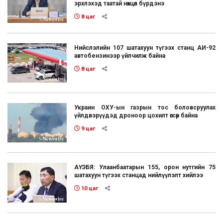
эрхлэхэд таатай нөхцөл бүрдэнэ
8 цаг
Нийслэлийн 107 шатахуун түгээх станц АИ-92
автобензинээр үйлчилж байна
8 цаг
Украин ОХУ-ын газрын тос боловсруулах
үйлдвэрүүдэд дроноор цохилт өгсөөр байна
9 цаг
АҮЭБЯ: Улаанбаатарын 155, орон нутгийн 75
шатахуун түгээх станцад нийлүүлэлт хийлээ
10 цаг