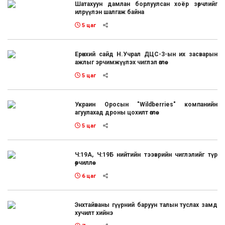
Шатахуун дамлан борлуулсан хоёр зөрчлийг
илрүүлэн шалгаж байна
5 цаг
Ерөнхий сайд Н.Учрал ДЦС-3-ын их засварын
ажлыг эрчимжүүлэх чиглэл өглөө
5 цаг
Украин Оросын "Wildberries" компанийн
агуулахад дроны цохилт өглөө
5 цаг
Ч:19А, Ч:19Б нийтийн тээврийн чиглэлийг түр
өөрчиллөө
6 цаг
Энхтайваны гүүрний баруун талын туслах замд
хучилт хийнэ