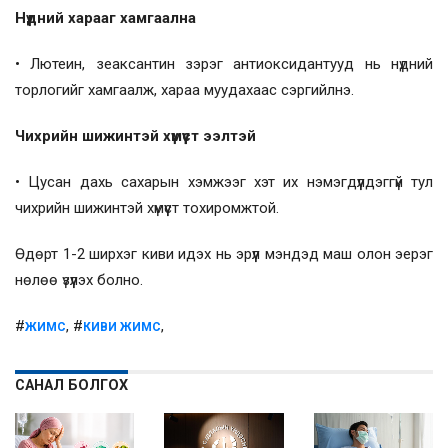
Нүдний харааг хамгаална
• Лютеин, зеаксантин зэрэг антиоксидантууд нь нүдний
торлогийг хамгаалж, хараа муудахаас сэргийлнэ.
Чихрийн шижинтэй хүмүүст ээлтэй
• Цусан дахь сахарын хэмжээг хэт их нэмэгдүүлдэггүй тул
чихрийн шижинтэй хүмүүст тохиромжтой.
Өдөрт 1-2 ширхэг киви идэх нь эрүүл мэндэд маш олон эерэг
нөлөө үзүүлэх болно.
#
, #
,
ЖИМС
КИВИ ЖИМС
САНАЛ БОЛГОХ