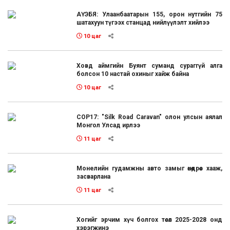
АҮЭБЯ: Улаанбаатарын 155, орон нутгийн 75
шатахуун түгээх станцад нийлүүлэлт хийлээ
10 цаг
Ховд аймгийн Буянт суманд сураггүй алга
болсон 10 настай охиныг хайж байна
10 цаг
COP17: "Silk Road Caravan" олон улсын аялал
Монгол Улсад ирлээ
11 цаг
Монелийн гудамжны авто замыг өнөөдрөөс хааж,
засварлана
11 цаг
Хогийг эрчим хүч болгох төсөл 2025-2028 онд
хэрэгжинэ