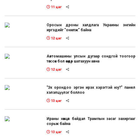
11 цаг
Оросын дроны халдлага Украины энгийн
иргэдийг "онилж" байна
12 цаг
Автомашины улсын дугаар сондгой тоогоор
төгссөн бол өнөөдөр шатахуун авна
12 цаг
"Эх орондоо эргэн ирэх хэрэгтэй юу?" панел
хэлэлцүүлэг боллоо
13 цаг
Ираны нөхцөл байдал Трампын засаг захиргааг
сорьж байна
13 цаг