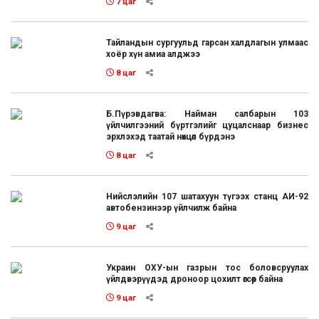
7 цаг
Тайландын сургуульд гарсан халдлагын улмаас
хоёр хүн амиа алджээ
8 цаг
Б.Пүрэвдагва: Найман салбарын 103
үйлчилгээний бүртгэлийг цуцалснаар бизнес
эрхлэхэд таатай нөхцөл бүрдэнэ
8 цаг
Нийслэлийн 107 шатахуун түгээх станц АИ-92
автобензинээр үйлчилж байна
9 цаг
Украин ОХУ-ын газрын тос боловсруулах
үйлдвэрүүдэд дроноор цохилт өгсөөр байна
9 цаг