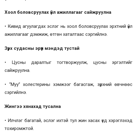
Хоол боловсруулах үйл ажиллагааг сайжруулна
• Кивид агуулагдах эслэг нь хоол боловсруулах эрхтний үйл
ажиллагааг дэмжиж, өтгөн хаталтаас сэргийлнэ.
Зүрх судасны эрүүл мэндэд тустай
• Цусны даралтыг тогтворжуулж, цусны эргэлтийг
сайжруулна.
• “Муу” холестерины хэмжээг багасгаж, зүрхний өвчнөөс
сэргийлнэ.
Жингээ хянахад тусална
• Илчлэг багатай, эслэг ихтэй тул жин хасах үед хэрэглэхэд
тохиромжтой.