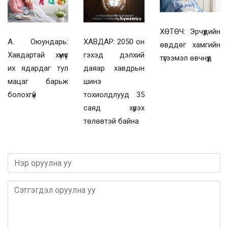
ХӨТӨЧ: Эрчүүдийн
А. Оюундарь:
ХАВДАР: 2050 он
өвддөг хамгийн
Хавдартай хүмүүс
гэхэд дэлхий
түгээмэл өвчнүүд
их ядардаг тул
даяар хавдрын
мацаг барьж
шинэ
болохгүй
тохиолдлууд 35
саяд хүрэх
төлөвтэй байна