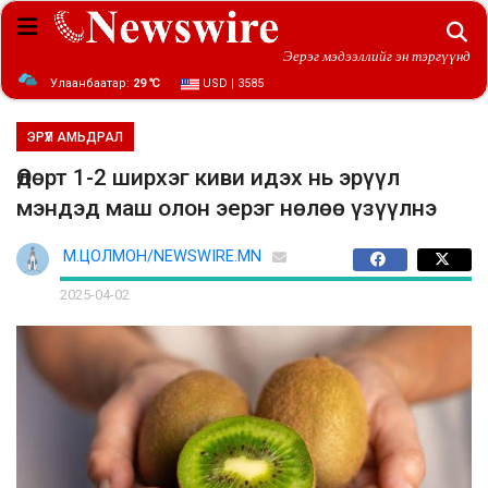
Эерэг мэдээллийг эн тэргүүнд
Улаанбаатар:
29 ℃
USD | 3585
ЭРҮҮЛ АМЬДРАЛ
Өдөрт 1-2 ширхэг киви идэх нь эрүүл
мэндэд маш олон эерэг нөлөө үзүүлнэ
М.ЦОЛМОН/NEWSWIRE.MN
2025-04-02