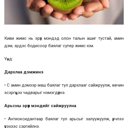
Киви жимс нь эрүүл мэндэд олон талын ашиг тустай, амин
дэм, эрдэс бодисоор баялаг супер жимс юм.
Үүнд:
Дархлаа дэмжинэ
• С амин дэмээр маш баялаг тул дархлааг сайжруулж, өвчин
эсэргүүцэх чадварыг нэмэгдүүлнэ.
Арьсны эрүүл мэндийг сайжруулна
• Антиоксидантаар баялаг тул арьсыг залуужуулж, үрчлээ
үүсэхээс сэргийлнэ.