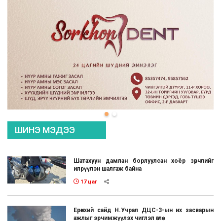
ШИНЭ МЭДЭЭ
Шатахуун дамлан борлуулсан хоёр зөрчлийг
илрүүлэн шалгаж байна
17 цаг
Ерөнхий сайд Н.Учрал ДЦС-3-ын их засварын
ажлыг эрчимжүүлэх чиглэл өглөө