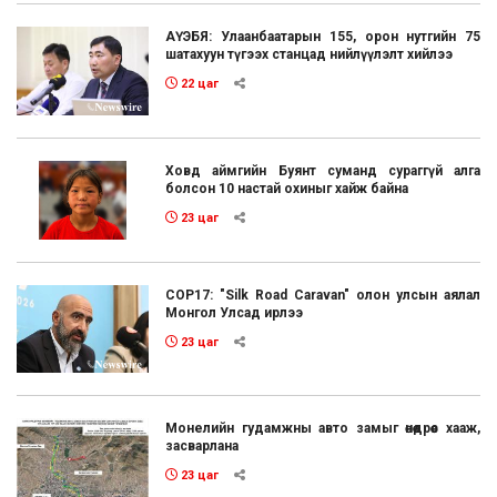
АҮЭБЯ: Улаанбаатарын 155, орон нутгийн 75
шатахуун түгээх станцад нийлүүлэлт хийлээ
22 цаг
Ховд аймгийн Буянт суманд сураггүй алга
болсон 10 настай охиныг хайж байна
23 цаг
COP17: "Silk Road Caravan" олон улсын аялал
Монгол Улсад ирлээ
23 цаг
Монелийн гудамжны авто замыг өнөөдрөөс хааж,
засварлана
23 цаг