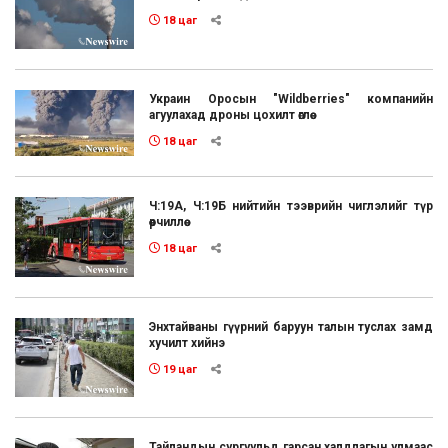
18 цаг
Украин Оросын "Wildberries" компанийн
агуулахад дроны цохилт өглөө
18 цаг
Ч:19А, Ч:19Б нийтийн тээврийн чиглэлийг түр
өөрчиллөө
18 цаг
Энхтайваны гүүрний баруун талын туслах замд
хучилт хийнэ
19 цаг
Тайландын сургуульд гарсан халдлагын улмаас