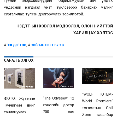
түүний илэрхийллүүдийг баримтжуулан авч үлдэх,
үндэсний нэгдмэл үнэт зүйлсээрээ бахархах үзлийг
сурталчлах, түгээн дэлгэрүүлэх зорилготой.
НЗДТГ-ЫН ХЭВЛЭЛ МЭДЭЭЛЭЛ, ОЛОН НИЙТТЭЙ
ХАРИЛЦАХ ХЭЛТЭС
#
, #
,
"ХӨХ ДӨЛ" ТӨСӨЛ
СОЁЛЫН БИЕТ БУС ӨВ
САНАЛ БОЛГОХ
"WOLF TOTEM-
“The Odyssey” 12
ФОТО: Жузеппе
World Premiere"
хоногийн дотор
Туччигийн өвийг
тоглолтын Chill
700 сая
танилцуулах
Zone тасалбар