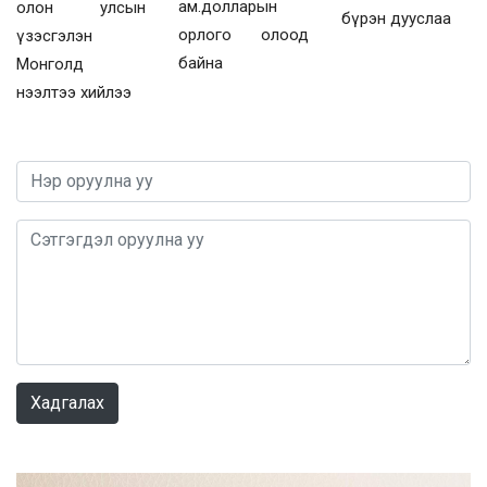
ам.долларын
олон улсын
бүрэн дууслаа
орлого олоод
үзэсгэлэн
байна
Монголд
нээлтээ хийлээ
0 / 1000
Хадгалах