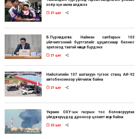
хоёр хүн амиа алджээ
21 цаг
Б.Пүрэвдагва: Найман салбарын 103
үйлчилгээний бүртгэлийг цуцалснаар бизнес
эрхлэхэд таатай нөхцөл бүрдэнэ
21 цаг
Нийслэлийн 107 шатахуун түгээх станц АИ-92
автобензинээр үйлчилж байна
21 цаг
Украин ОХУ-ын газрын тос боловсруулах
үйлдвэрүүдэд дроноор цохилт өгсөөр байна
22 цаг