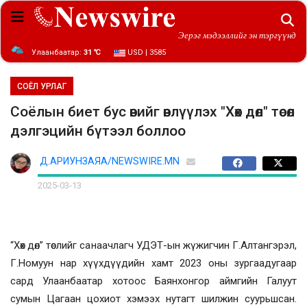
Эерэг мэдээллийг эн тэргүүнд
Улаанбаатар:
31 ℃
USD | 3585
СОЁЛ УРЛАГ
Соёлын биет бус өвийг өвлүүлэх "Хөх дөл" төсөл
дэлгэцийн бүтээл боллоо
Д.АРИУНЗАЯА/NEWSWIRE.MN
2025-03-13
“Хөх дөл” төслийг санаачлагч УДЭТ-ын жүжигчин Г.Алтангэрэл,
Г.Номуун нар хүүхдүүдийн хамт 2023 оны зургаадугаар
сард Улаанбаатар хотоос Баянхонгор аймгийн Галуут
сумын Цагаан цохиот хэмээх нутагт шилжин суурьшсан.