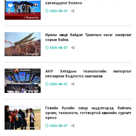
хэлэлцүүлэг боллоо
2026-08-07
Ираны нөхцөл байдал Трампын засаг захиргааг
сорьж байна
2026-08-07
АНУ Хятадын технологийн импортыг
хязгаарлах бодлогоо хамгаалав
2026-08-07
Говийн бүсийн залуу нүүдэлчдэд байгаль
орчин, технологи, тогтвортой хөгжлийн сургалт
орлоо
2026-08-07