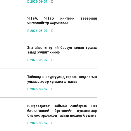
2026-08-07
Ч:19А, Ч:19Б нийтийн тээврийн
чиглэлийг түр өөрчиллөө
2026-08-07
Энхтайваны гүүрний баруун талын туслах
замд хучилт хийнэ
2026-08-07
Тайландын сургуульд гарсан халдлагын
улмаас хоёр хүн амиа алджээ
2026-08-07
Б.Пүрэвдагва: Найман салбарын 103
үйлчилгээний бүртгэлийг цуцалснаар
бизнес эрхлэхэд таатай нөхцөл бүрдэнэ
2026-08-07