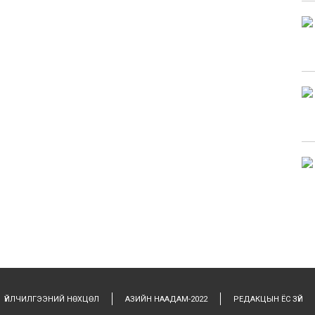
ҮЙЛЧИЛГЭЭНИЙ НӨХЦӨЛ
АЗИЙН НААДАМ-2022
РЕДАКЦЫН ЁС ЗҮЙ