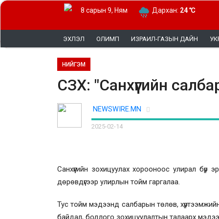
8 сарын 9, Ням
Дархан:
24 ℃
ЭХЛЭЛ
ОЛИМП
ИЗРАИЛ-ГАЗЫН ДАЙН
УК
НИЙГЭМ
СЗХ: "Санхүүгийн салб
NEWSWIRE.MN
2025-02-14
Санхүүгийн зохицуулах хорооноос улирал бүр э
дөрөвдүгээр улирлын тойм гаргалаа.
Тус тойм мэдээнд салбарын төлөв, хүртээмжийн үзү
байдал, бодлого зохицуулалтын талаарх мэдээ