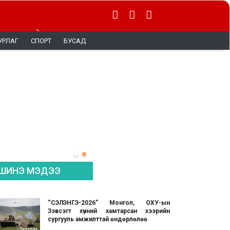
 тэргүүнд
УРЛАГ
СПОРТ
БУСАД
ШИНЭ МЭДЭЭ
“СЭЛЭНГЭ-2026” Монгол, ОХУ-ын
Зэвсэгт хүчний хамтарсан хээрийн
сургууль амжилттай өндөрлөлөө