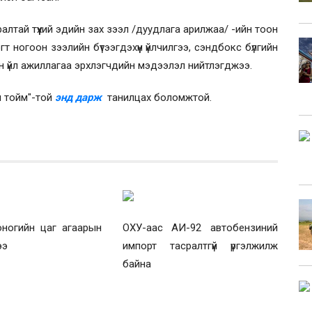
ралтай түүхий эдийн зах зээл /дуудлага арилжаа/ -ийн тоон
гт ногоон зээлийн бүтээгдэхүүн үйлчилгээ, сэндбокс бүлгийн
ийн үйл ажиллагаа эрхлэгчдийн мэдээлэл нийтлэгджээ.
н тойм"-той
энд дарж
танилцах боломжтой.
оногийн цаг агаарын
ОХУ-аас АИ-92 автобензиний
ээ
импорт тасралтгүй үргэлжилж
байна