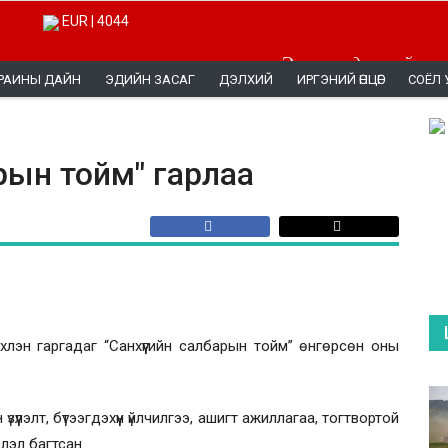
EUR | 4044
Эерэг мэдээллийг эн
РАИНЫ ДАЙН
ЭДИЙН ЗАСАГ
ДЭЛХИЙ
ИРГЭНИЙ ӨНЦӨГ
СОЁЛ 
арын тойм" гарлаа
рхлэн гаргадаг “Санхүүгийн салбарын тойм” өнгөрсөн оны
үлэлт, бүтээгдэхүүн үйлчилгээ, ашигт ажиллагаа, тогтвортой
лэл багтсан.