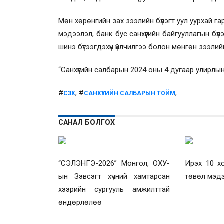
Мөн хөрөнгийн зах зээлийн бүлэгт уул уурхай га
мэдээлэл, банк бус санхүүгийн байгууллагын бүлэ
шинэ бүтээгдэхүүн үйлчилгээ болон мөнгөн зээл
“Санхүүгийн салбарын 2024 оны 4 дугаар улирлы
#
, #
,
СЗХ
САНХҮҮГИЙН САЛБАРЫН ТОЙМ
САНАЛ БОЛГОХ
“СЭЛЭНГЭ-2026” Монгол, ОХУ-
Ирэх 10 х
ын Зэвсэгт хүчний хамтарсан
төвөл мэд
хээрийн сургууль амжилттай
өндөрлөлөө