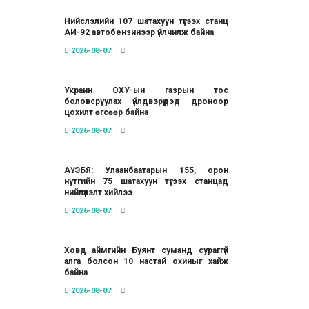
Нийслэлийн 107 шатахуун түгээх станц
АИ-92 автобензинээр үйлчилж байна
2026-08-07
Украин ОХУ-ын газрын тос
боловсруулах үйлдвэрүүдэд дроноор
цохилт өгсөөр байна
2026-08-07
АҮЭБЯ: Улаанбаатарын 155, орон
нутгийн 75 шатахуун түгээх станцад
нийлүүлэлт хийлээ
2026-08-07
Ховд аймгийн Буянт суманд сураггүй
алга болсон 10 настай охиныг хайж
байна
2026-08-07