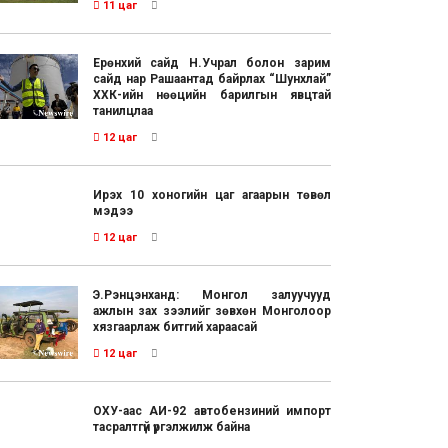
11 цаг
Ерөнхий сайд Н.Учрал болон зарим
сайд нар Рашаантад байрлах “Шунхлай”
ХХК-ийн нөөцийн барилгын явцтай
танилцлаа
12 цаг
Ирэх 10 хоногийн цаг агаарын төвөл
мэдээ
12 цаг
Э.Рэнцэнханд: Монгол залуучууд
ажлын зах зээлийг зөвхөн Монголоор
хязгаарлаж битгий хараасай
12 цаг
ОХУ-аас АИ-92 автобензиний импорт
тасралтгүй үргэлжилж байна