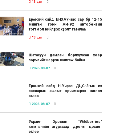
13 цаг
Ерөнхий сайд БНХАУ-аас сар бүр 12-15
мянган тонн АИ-92 автобензин
тогтмол нийлүүлэх хүсэлт тавилаа
13 цаг
Шатахуун дамлан борлуулсан хоёр
зөрчлийг илрүүлэн шалгаж байна
2026-08-07
Ерөнхий сайд Н.Учрал ДЦС-3-ын их
засварын ажлыг эрчимжүүлэх чиглэл
өглөө
2026-08-07
Украин Оросын "Wildberries"
компанийн агуулахад дроны цохилт
өглөө