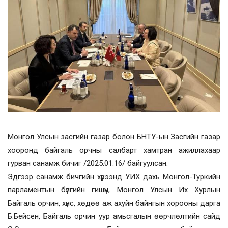
Монгол Улсын засгийн газар болон БНТУ-ын Засгийн газар
хооронд байгаль орчны салбарт хамтран ажиллахаар
гурван санамж бичиг /2025.01.16/ байгуулсан.
Эдгээр санамж бичгийн хүрээнд УИХ дахь Монгол-Туркийн
парламентын бүлгийн гишүүн, Монгол Улсын Их Хурлын
Байгаль орчин, хүнс, хөдөө аж ахуйн байнгын хорооны дарга
Б.Бейсен, Байгаль орчин уур амьсгалын өөрчлөлтийн сайд