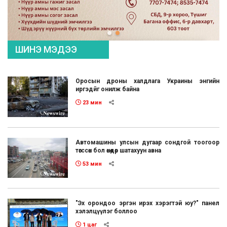
ШИНЭ МЭДЭЭ
Оросын дроны халдлага Украины энгийн
иргэдйг онилж байна
23 мин
Автомашины улсын дугаар сондгой тоогоор
төгссөн бол өнөөдөр шатахуун авна
53 мин
"Эх орондоо эргэн ирэх хэрэгтэй юу?" панел
хэлэлцүүлэг боллоо
1 цаг