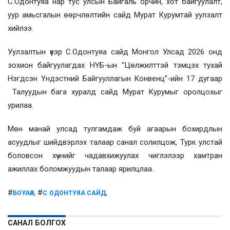
С.Одонтуяа нар тус улсын Байгаль орчин, хот байгуулалт,
уур амьсгалын өөрчлөлтийн сайд Мурат Курумтай уулзалт
хийлээ.
Уулзалтын үеэр С.Одонтуяа сайд Монгол Улсад 2026 онд
зохион байгуулагдах НҮБ-ын “Цөлжилттэй тэмцэх тухай
Нэгдсэн Үндэстний Байгууллагын Конвенц”-ийн 17 дугаар
Талуудын бага хуралд сайд Мурат Курумыг оролцохыг
урилаа.
Мөн манай улсад тулгамдаж буй агаарын бохирдлын
асуудлыг шийдвэрлэх талаар санал солилцож, Турк улстай
боловсон хүчнийг чадавхижуулах чиглэлээр хамтран
ажиллах боломжуудын талаар ярилцлаа.
#
, #
,
БОУАӨЯ
С.ОДОНТУЯА САЙД
САНАЛ БОЛГОХ