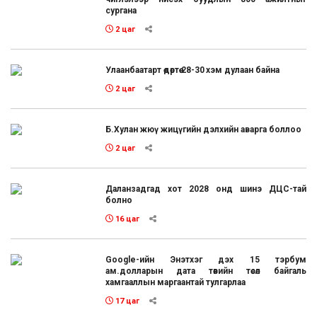
сургана
2 цаг
Улаанбаатарт өдөртөө 28-30 хэм дулаан байна
2 цаг
Б.Хулан жюү жицүгийн дэлхийн аварга боллоо
2 цаг
Даланзадгад хот 2028 онд шинэ ДЦС-тай
болно
16 цаг
Google-ийн Энэтхэг дэх 15 тэрбум
ам.долларын дата төвийн төсөл байгаль
хамгааллын маргаантай тулгарлаа
17 цаг