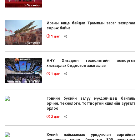
Ираны нөхцөл байдал Трампын засаг захиргааг
сорьж байна
1 цаг
АНУ Хятадын технологийн импортыг
хязгаарлах бодлогоо хамгаалав
1 цаг
Говийн бүсийн залуу нүүдэлчдэд байгаль
орчин, технологи, тогтвортой хөгжлийн сургалт
орлоо
2 цаг
Хүний наймаанаас урьдчилан сэргийлэх
чиглэлээр нисэх буудлын 800 ажилтныг