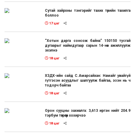
Сутай хайрхны тэнгэрийг тахих төрийн тахилга
боллоо
17 цаг
“Хотын дарга сонсож байна” 150150 тусгай
дугаарыг наймдугаар сарын 14-нөөс ажиллуулж
эхэлнэ
18 цаг
ХЗДХ-ийн сайд С.Амарсайхан: Намайг увайгүй
гүтгэсэн асуудлыг шалгуулж байгаа, эзэн нь ч
тодорч байгаа
18 цаг
Орон сууцны захиалга: 3,613 иргэн нийт 204.9
тэрбум төгрөгөөр хохирчээ
18 цаг