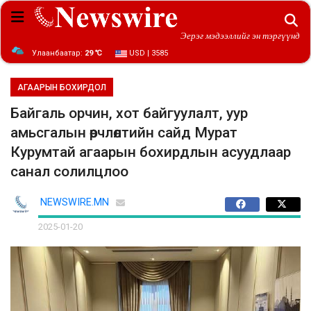
Эерэг мэдээллийг эн тэргүүнд
Улаанбаатар:
29 ℃
USD | 3585
АГААРЫН БОХИРДОЛ
Байгаль орчин, хот байгуулалт, уур
амьсгалын өөрчлөлтийн сайд Мурат
Курумтай агаарын бохирдлын асуудлаар
санал солилцлоо
NEWSWIRE.MN
2025-01-20