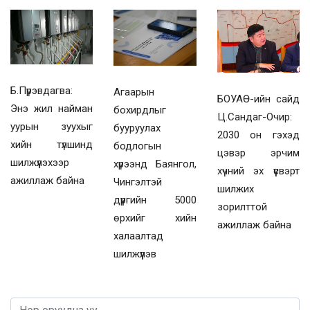
Б.Пүрэвдагва:
Агаарын
БОУАӨ-ийн сайд
Энэ жил найман
бохирдлыг
Ц.Сандаг-Очир:
уурын зуухыг
бууруулах
2030 он гэхэд
хийн түлшинд
бодлогын
цэвэр эрчим
шилжүүлэхээр
хүрээнд Баянгол,
хүчний эх үүсвэрт
ажиллаж байна
Чингэлтэй
шилжих
дүүргийн 5000
зорилттой
өрхийг хийн
ажиллаж байна
халаалтад
шилжүүлэв