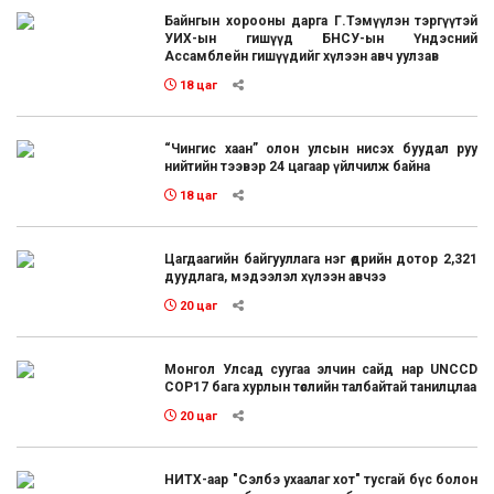
Байнгын хорооны дарга Г.Тэмүүлэн тэргүүтэй
УИХ-ын гишүүд БНСУ-ын Үндэсний
Ассамблейн гишүүдийг хүлээн авч уулзав
18 цаг
“Чингис хаан” олон улсын нисэх буудал руу
нийтийн тээвэр 24 цагаар үйлчилж байна
18 цаг
Цагдаагийн байгууллага нэг өдрийн дотор 2,321
дуудлага, мэдээлэл хүлээн авчээ
20 цаг
Монгол Улсад суугаа элчин сайд нар UNCCD
COP17 бага хурлын төслийн талбайтай танилцлаа
20 цаг
НИТХ-аар "Сэлбэ ухаалаг хот" тусгай бүс болон