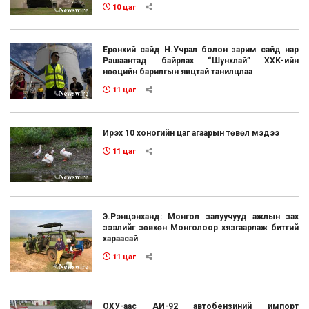
10 цаг
Ерөнхий сайд Н.Учрал болон зарим сайд нар
Рашаантад байрлах “Шунхлай” ХХК-ийн
нөөцийн барилгын явцтай танилцлаа
11 цаг
Ирэх 10 хоногийн цаг агаарын төвөл мэдээ
11 цаг
Э.Рэнцэнханд: Монгол залуучууд ажлын зах
зээлийг зөвхөн Монголоор хязгаарлаж битгий
хараасай
11 цаг
ОХУ-аас АИ-92 автобензиний импорт