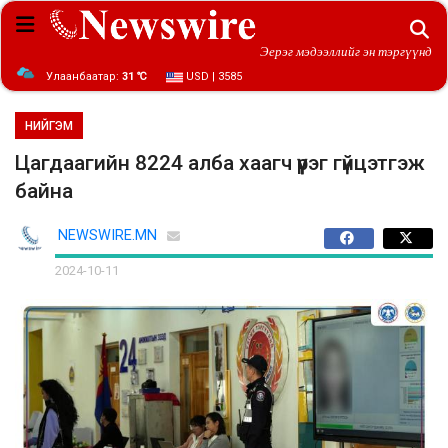
Эерэг мэдээллийг эн тэргүүнд
Улаанбаатар:
31 ℃
USD | 3585
НИЙГЭМ
Цагдаагийн 8224 алба хаагч үүрэг гүйцэтгэж
байна
NEWSWIRE.MN
2024-10-11