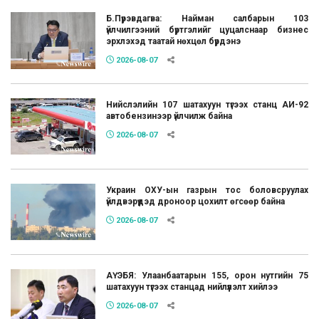
Б.Пүрэвдагва: Найман салбарын 103
үйлчилгээний бүртгэлийг цуцалснаар бизнес
эрхлэхэд таатай нөхцөл бүрдэнэ
2026-08-07
Нийслэлийн 107 шатахуун түгээх станц АИ-92
автобензинээр үйлчилж байна
2026-08-07
Украин ОХУ-ын газрын тос боловсруулах
үйлдвэрүүдэд дроноор цохилт өгсөөр байна
2026-08-07
АҮЭБЯ: Улаанбаатарын 155, орон нутгийн 75
шатахуун түгээх станцад нийлүүлэлт хийлээ
2026-08-07