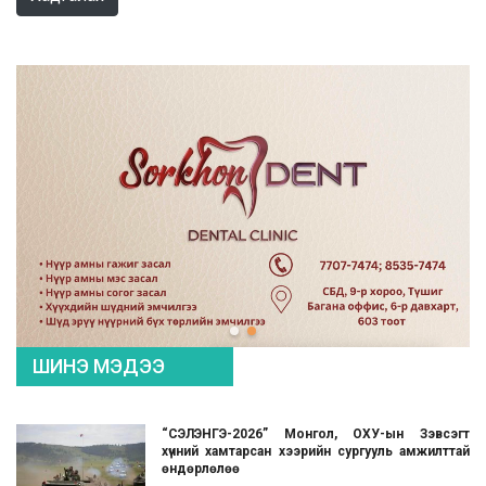
ШИНЭ МЭДЭЭ
“СЭЛЭНГЭ-2026” Монгол, ОХУ-ын Зэвсэгт
хүчний хамтарсан хээрийн сургууль амжилттай
өндөрлөлөө