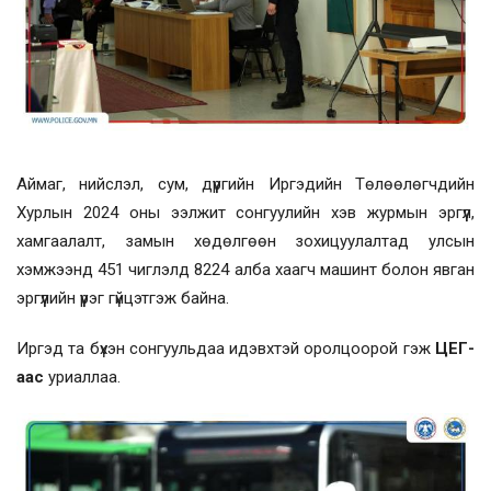
Аймаг, нийслэл, сум, дүүргийн Иргэдийн Төлөөлөгчдийн
Хурлын 2024 оны ээлжит сонгуулийн хэв журмын эргүүл,
хамгаалалт, замын хөдөлгөөн зохицуулалтад улсын
хэмжээнд 451 чиглэлд 8224 алба хаагч машинт болон явган
эргүүлийн үүрэг гүйцэтгэж байна.
Иргэд та бүхэн сонгуульдаа идэвхтэй оролцоорой гэж
ЦЕГ-
аас
уриаллаа.