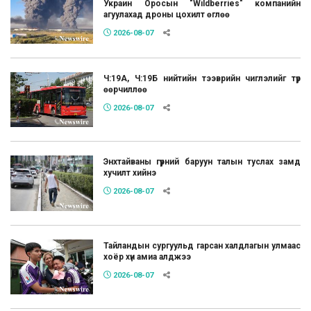
Украин Оросын "Wildberries" компанийн
агуулахад дроны цохилт өглөө
2026-08-07
Ч:19А, Ч:19Б нийтийн тээврийн чиглэлийг түр
өөрчиллөө
2026-08-07
Энхтайваны гүүрний баруун талын туслах замд
хучилт хийнэ
2026-08-07
Тайландын сургуульд гарсан халдлагын улмаас
хоёр хүн амиа алджээ
2026-08-07