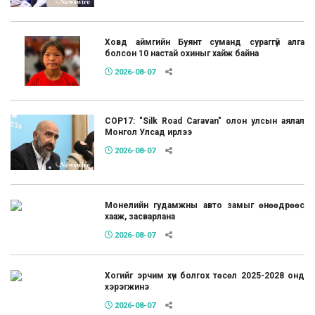
Ховд аймгийн Буянт суманд сураггүй алга
болсон 10 настай охиныг хайж байна
2026-08-07
COP17: "Silk Road Caravan" олон улсын аялал
Монгол Улсад ирлээ
2026-08-07
Монелийн гудамжны авто замыг өнөөдрөөс
хааж, засварлана
2026-08-07
Хогийг эрчим хүч болгох төсөл 2025-2028 онд
хэрэгжинэ
2026-08-07