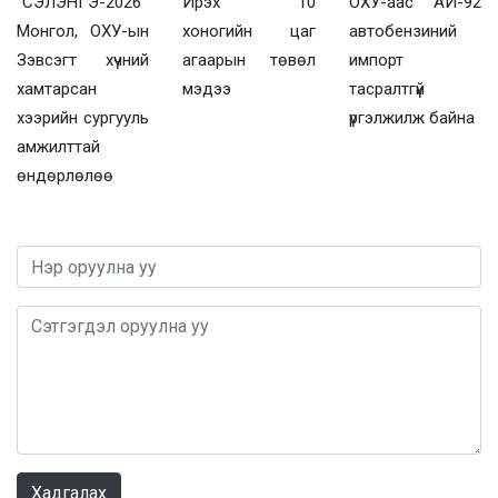
“СЭЛЭНГЭ-2026”
Ирэх 10
ОХУ-аас АИ-92
Монгол, ОХУ-ын
хоногийн цаг
автобензиний
Зэвсэгт хүчний
агаарын төвөл
импорт
хамтарсан
мэдээ
тасралтгүй
хээрийн сургууль
үргэлжилж байна
амжилттай
өндөрлөлөө
0 / 1000
Хадгалах