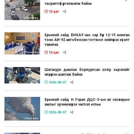
тасралтгүй үргэлжилж байна
12 цаг
Ерөнхий сайд БНХАУ-аас сар бүр 12-15 мянган
тонн АИ-92 автобензин тогтмол нийлүүлэх хүсэлт
тавилаа
12 цаг
Шатахуун дамлан борлуулсан хоёр зөрчлийг
илрүүлэн шалгаж байна
2026-08-07
Ерөнхий сайд Н.Учрал ДЦС-3-ын их засварын
ажлыг эрчимжүүлэх чиглэл өглөө
2026-08-07