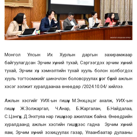
Монгол Улсын Их Хурлын даргын захирамжаар
байгуулагдсан Эрчим хүчний тухай, Сэргээгдэх эрчим хүчний
тухай, Эрчим хүч хэмнэлтийн тухай хууль болон холбогдох
хууль тогтоомжийг шинэчлэн боловсруулах үүрэг бүхий ажлын
хэсэг ээлжит хуралдаанаа өнөөдөр /2024.10.04/ хийлээ.
Ажлын хэсгийг УИХ-ын гишүүн М.Энхцэцэг ахалж, УИХ-ын
гишүүн Ж.Золжаргал, Ч.Анар, Б.Жаргалан, Б.Найдалаа,
С.Цэнгүүн, Д.Энхтуяа нар гишүүнээр ажиллаж байна. Өнөөдрийн
хуралдаанд ажлын хэсгийн гишүүдээс гадна Эрчим хүчний
яам, Эрчим хүчний зохицуулах газар, Улаанбаатар дулааны