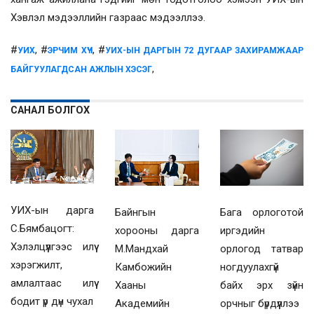
Хэвлэл мэдээллийн газраас мэдээллээ.
#
, #
, #
УИХ
ЭРЧИМ ХҮЧ
УИХ-ЫН ДАРГЫН 72 ДУГААР ЗАХИРАМЖААР
,
БАЙГУУЛАГДСАН АЖЛЫН ХЭСЭГ
САНАЛ БОЛГОХ
УИХ-ын дарга
Байнгын
Бага орлоготой
С.Бямбацогт:
хорооны дарга
иргэдийн
Хэлэлцүүлгээс илүү
М.Мандхай
орлогод татвар
хэрэгжилт,
Камбожийн
ногдуулахгүй
амлалтаас илүү
Хааны
байх эрх зүйн
бодит үр дүн чухал
Академийн
орчныг бүрдүүллээ