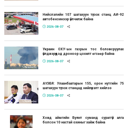
Нийслэлийн 107 шатахуун түгээх станц АИ-92
автобензинээр үйлчилж байна
2026-08-07
Украин ОХУ-ын газрын тос боловсруулах
үйлдвэрүүдэд дроноор цохилт өгсөөр байна
2026-08-07
АҮЭБЯ: Улаанбаатарын 155, орон нутгийн 75
шатахуун түгээх станцад нийлүүлэлт хийлээ
2026-08-07
Ховд аймгийн Буянт суманд сураггүй алга
болсон 10 настай охиныг хайж байна