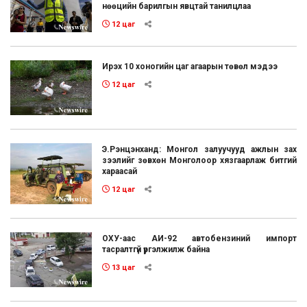
нөөцийн барилгын явцтай танилцлаа
12 цаг
Ирэх 10 хоногийн цаг агаарын төвөл мэдээ
12 цаг
Э.Рэнцэнханд: Монгол залуучууд ажлын зах
зээлийг зөвхөн Монголоор хязгаарлаж битгий
хараасай
12 цаг
ОХУ-аас АИ-92 автобензиний импорт
тасралтгүй үргэлжилж байна
13 цаг