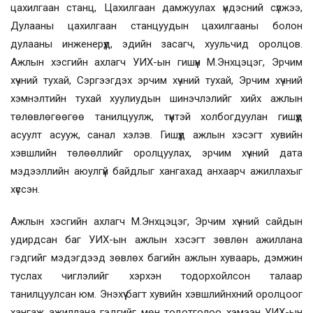
цахилгаан станц, Цахилгаан дамжуулах үндэсний сүлжээ,
Дулааны цахилгаан станцуудын цахилгааны болон
дулааны инженерүүд, эдийн засагч, хуульчид оролцов.
Ажлын хэсгийн ахлагч УИХ-ын гишүүн М.Энхцэцэг, Эрчим
хүчний тухай, Сэргээгдэх эрчим хүчний тухай, Эрчим хүчний
хэмнэлтийн тухай хуулиудын шинэчлэлийг хийх ажлын
төлөвлөгөөгөө танилцуулж, түүнтэй холбогдуулан гишүүд
асуулт асууж, санал хэлэв. Гишүүд ажлын хэсэгт хувийн
хэвшлийн төлөөллийг оролцуулах, эрчим хүчний дата
мэдээллийн аюулгүй байдлыг хангахад анхаарч ажиллахыг
хүссэн.
Ажлын хэсгийн ахлагч М.Энхцэцэг, Эрчим хүчний сайдын
удирдсан баг УИХ-ын ажлын хэсэгт зөвлөн ажиллана
гэдгийг мэдэгдээд зөвлөх багийн ажлын хуваарь, дэмжин
туслах чиглэлийг хэрхэн тодорхойлсон талаар
танилцуулсан юм. Энэхүү багт хувийн хэвшлийнхний оролцоог
хангаж ажиллана гэдгийг мөн тодотголоо хэмээн УИХ-ын