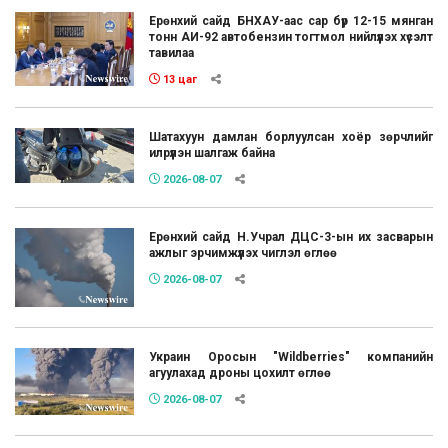
Ерөнхий сайд БНХАУ-аас сар бүр 12-15 мянган
тонн АИ-92 автобензин тогтмол нийлүүлэх хүсэлт
тавилаа
13 цаг
Шатахуун дамлан борлуулсан хоёр зөрчлийг
илрүүлэн шалгаж байна
2026-08-07
Ерөнхий сайд Н.Учрал ДЦС-3-ын их засварын
ажлыг эрчимжүүлэх чиглэл өглөө
2026-08-07
Украин Оросын "Wildberries" компанийн
агуулахад дроны цохилт өглөө
2026-08-07