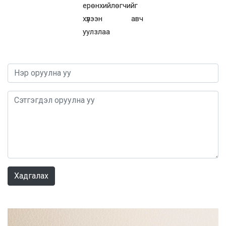
ерөнхийлөгчийг
хүлээн авч
уулзлаа
0 / 1000
Хадгалах