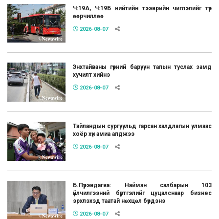
Ч:19А, Ч:19Б нийтийн тээврийн чиглэлийг түр
өөрчиллөө
2026-08-07
Энхтайваны гүүрний баруун талын туслах замд
хучилт хийнэ
2026-08-07
Тайландын сургуульд гарсан халдлагын улмаас
хоёр хүн амиа алджээ
2026-08-07
Б.Пүрэвдагва: Найман салбарын 103
үйлчилгээний бүртгэлийг цуцалснаар бизнес
эрхлэхэд таатай нөхцөл бүрдэнэ
2026-08-07