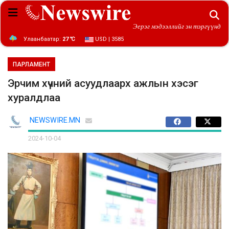
Эерэг мэдээллийг эн тэргүүнд
Улаанбаатар:
27 ℃
USD | 3585
ПАРЛАМЕНТ
Эрчим хүчний асуудлаарх ажлын хэсэг
хуралдлаа
NEWSWIRE.MN
2024-10-04