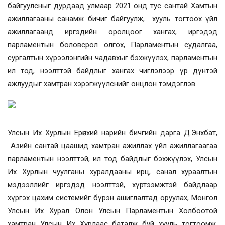
байгуулсныг дурдаад улмаар 2021 онд тус сантай Хамтын
ажиллагааны санамж бичиг байгуулж, хууль тогтоох үйл
ажиллагаанд иргэдийн оролцоог хангах, иргэдэд
парламентын боловсрол олгох, Парламентын судалгаа,
сургалтын хүрээлэнгийн чадавхыг бэхжүүлэх, парламентын
ил тод, нээлттэй байдлыг хангах чиглэлээр үр дүнтэй
ажлуудыг хамтран хэрэгжүүлснийг онцлон тэмдэглэв.
Улсын Их Хурлын Ерөнхий нарийн бичгийн дарга Д.Энхбат,
Азийн сантай цаашид хамтран ажиллах үйл ажиллагаагаа
парламентын нээлттэй, ил тод байдлыг бэхжүүлэх, Улсын
Их Хурлын чуулганы хуралдааны ирц, санал хураалтын
мэдээллийг иргэдэд нээлттэй, хүртээмжтэй байдлаар
хүргэх цахим системийг бүрэн ашиглалтад оруулах, Монгол
Улсын Их Хурал Олон Улсын Парламентын Холбоотой
хамтран Улсын Их Хурлаас баталж буй хууль тогтоомж,