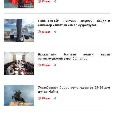
13 цаг
ГОВЬ-АЛТАЙ: Нийтийн аюулгүй байдлыг
хангахаар хяналтын камер суурилуулав
13 цаг
Өвөлжилтийн бэлтгэл ажлын явцыг
эрчимжүүлэхийг үүрэг болголоо
13 цаг
Улаанбаатарт бороо орно, өдөртөө 24-26 хэм
дулаан байна
19 цаг