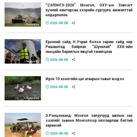
“СЭЛЭНГЭ-2026” Монгол, ОХУ-ын Зэвсэгт
хүчний хамтарсан хээрийн сургууль амжилттай
өндөрлөлөө
2026-08-08
Ерөнхий сайд Н.Учрал болон зарим сайд нар
Рашаантад байрлах “Шунхлай” ХХК-ийн
нөөцийн барилгын явцтай танилцлаа
2026-08-08
Ирэх 10 хоногийн цаг агаарын төвөл мэдээ
2026-08-08
Э.Рэнцэнханд: Монгол залуучууд ажлын зах
зээлийг зөвхөн Монголоор хязгаарлаж битгий
хараасай
2026-08-08