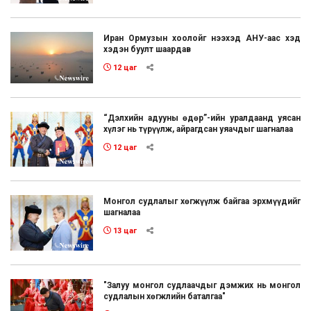
Иран Ормузын хоолойг нээхэд АНУ-аас хэд
хэдэн буулт шаардав
12 цаг
“Дэлхийн адууны өдөр”-ийн уралдаанд уясан
хүлэг нь түрүүлж, айрагдсан уяачдыг шагналаа
12 цаг
Монгол судлалыг хөгжүүлж байгаа эрхмүүдийг
шагналаа
13 цаг
"Залуу монгол судлаачдыг дэмжих нь монгол
судлалын хөгжлийн баталгаа"