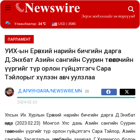
Эерэг мэдээллийг эн тэргүүнд
Улаанбаатар:
24 ℃
USD | 3585
ПАРЛАМЕНТ
УИХ-ын Ерөнхий нарийн бичгийн дарга
Д.Энхбат Азийн сангийн Суурин төлөөлөгчийн
үүргийг түр орлон гүйцэтгэгч Сара
Тэйлорыг хүлээн авч уулзлаа
Д.АРИУНЗАЯА/NEWSWIRE.MN
2024-02-23
Улсын Их Хурлын Ерөнхий нарийн бичгийн дарга Д.Энхбат
өнөөдөр (2023.02.23
)
Монгол Улс дахь Азийн сангийн Суурин
төлөөлөгчийн үүргийг түр орлон гүйцэтгэгч Сара Тэйлор, Азийн
сангийн Засаглалын хөтөлбөрийн захирал Г.Халиунгоо болон