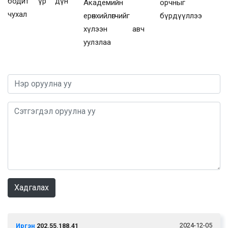
бодит үр дүн
Академийн
орчныг
чухал
ерөнхийлөгчийг
бүрдүүллээ
хүлээн авч
уулзлаа
0 / 1000
Хадгалах
2024-12-05
Иргэн
202.55.188.41