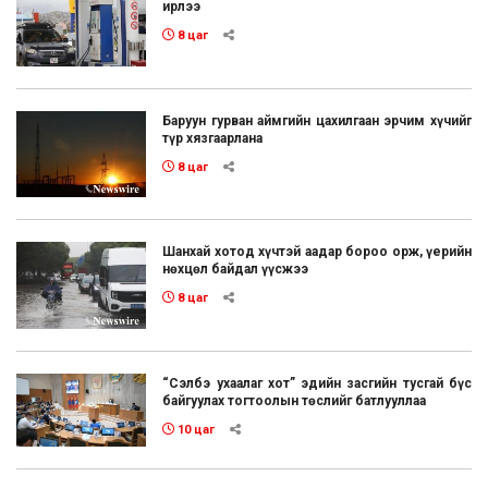
ирлээ
8 цаг
Баруун гурван аймгийн цахилгаан эрчим хүчийг
түр хязгаарлана
8 цаг
Шанхай хотод хүчтэй аадар бороо орж, үерийн
нөхцөл байдал үүсжээ
8 цаг
“Сэлбэ ухаалаг хот” эдийн засгийн тусгай бүс
байгуулах тогтоолын төслийг батлууллаа
10 цаг