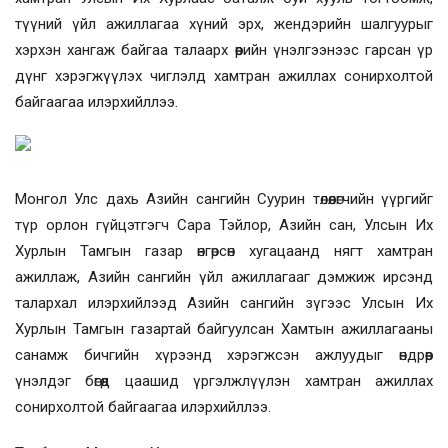
түүний үйл ажиллагаа хүний эрх, жендэрийн шалгуурыг
хэрхэн хангаж байгаа талаарх өөрийн үнэлгээнээс гарсан үр
дүнг хэрэгжүүлэх чиглэлд хамтран ажиллах сонирхолтой
байгаагаа илэрхийллээ.
Монгол Улс дахь Азийн сангийн Суурин төлөөлөгчийн үүргийг
түр орлон гүйцэтгэгч Сара Тэйлор, Азийн сан, Улсын Их
Хурлын Тамгын газар өнгөрсөн хугацаанд нягт хамтран
ажиллаж, Азийн сангийн үйл ажиллагааг дэмжиж ирсэнд
талархал илэрхийлээд Азийн сангийн зүгээс Улсын Их
Хурлын Тамгын газартай байгуулсан Хамтын ажиллагааны
санамж бичгийн хүрээнд хэрэгжсэн ажлуудыг өндрөөр
үнэлдэг бөгөөд цаашид үргэлжлүүлэн хамтран ажиллах
сонирхолтой байгаагаа илэрхийллээ.