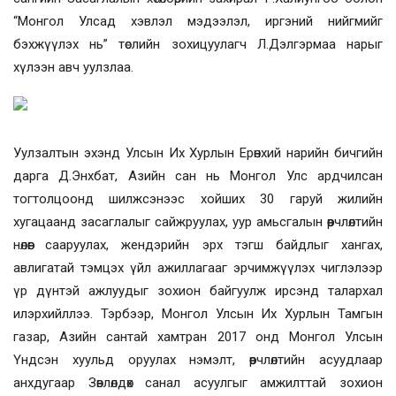
“Монгол Улсад хэвлэл мэдээлэл, иргэний нийгмийг
бэхжүүлэх нь” төслийн зохицуулагч Л.Дэлгэрмаа нарыг
хүлээн авч уулзлаа.
Уулзалтын эхэнд Улсын Их Хурлын Ерөнхий нарийн бичгийн
дарга Д.Энхбат, Азийн сан нь Монгол Улс ардчилсан
тогтолцоонд шилжсэнээс хойших 30 гаруй жилийн
хугацаанд засаглалыг сайжруулах, уур амьсгалын өөрчлөлтийн
нөлөөг сааруулах, жендэрийн эрх тэгш байдлыг хангах,
авлигатай тэмцэх үйл ажиллагааг эрчимжүүлэх чиглэлээр
үр дүнтэй ажлуудыг зохион байгуулж ирсэнд талархал
илэрхийллээ.
Тэрбээр, Монгол Улсын Их Хурлын Тамгын
газар, Азийн сантай хамтран 2017 онд Монгол Улсын
Үндсэн хуульд оруулах нэмэлт, өөрчлөлтийн асуудлаар
анхдугаар Зөвлөлдөх санал асуулгыг амжилттай зохион