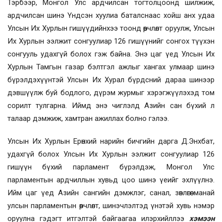
Тэрбээр, Монгол Улс ардчилсан тогтолцоонд шилжиж,
ардчилсан шинэ Үндсэн хуулиа баталснаас хойш анх удаа
Улсын Их Хурлын гишүүдийнхээ тоонд өөрчлөлт оруулж, Улсын
Их Хурлын ээлжит сонгуулиар 126 гишүүнийг сонгох түүхэн
сонгууль удахгүй болох гэж байна. Энэ цаг үед Улсын Их
Хурлын Тамгын газар бэлтгэл ажлыг хангах улмаар шинэ
бүрэлдэхүүнтэй Улсын Их Хурал бүрдсний дараа шинээр
дэвшүүлж буй бодлого, дүрэм журмыг хэрэгжүүлэхэд том
сорилт тулгарна. Иймд энэ чиглэлд Азийн сан бүхий л
талаар дэмжиж, хамтран ажиллах болно гэлээ.
Улсын Их Хурлын Ерөнхий нарийн бичгийн дарга Д.Энхбат,
удахгүй болох Улсын Их Хурлын ээлжит сонгуулиар 126
гишүүн бүхий парламент бүрэлдэж, Монгол Улс
парламентын ардчиллын хувьд цоо шинэ үеийг эхлүүлнэ.
Ийм цаг үед Азийн сангийн дэмжлэг, санал, зөвлөгөө манай
улсын парламентын өөрчлөлт, шинэчлэлтэд үнэтэй хувь нэмэр
оруулна гэдэгт итгэлтэй байгаагаа илэрхийллээ
хэмээн