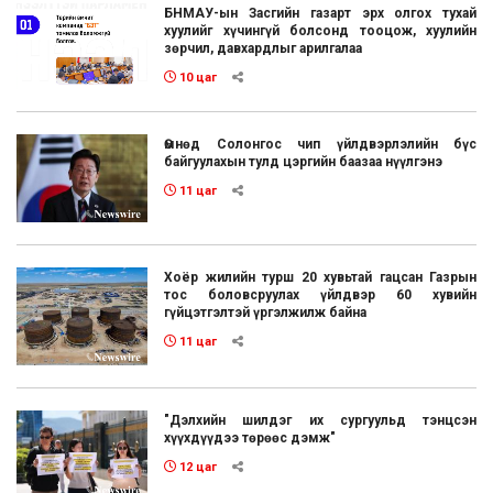
БНМАУ-ын Засгийн газарт эрх олгох тухай
хуулийг хүчингүй болсонд тооцож, хуулийн
зөрчил, давхардлыг арилгалаа
10 цаг
Өмнөд Солонгос чип үйлдвэрлэлийн бүс
байгуулахын тулд цэргийн баазаа нүүлгэнэ
11 цаг
Хоёр жилийн турш 20 хувьтай гацсан Газрын
тос боловсруулах үйлдвэр 60 хувийн
гүйцэтгэлтэй үргэлжилж байна
11 цаг
"Дэлхийн шилдэг их сургуульд тэнцсэн
хүүхдүүдээ төрөөс дэмж"
12 цаг