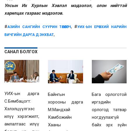
Улсын Их Хурлын Хэвлэл мэдээлэл, олон нийттэй
харилцах газраас мэдээлэв.
#
, #
АЗИЙН САНГИЙН СУУРИН ТӨЛӨӨЛӨГЧ
УИХ-ЫН ЕРӨНХИЙ НАРИЙН
,
БИЧГИЙН ДАРГА Д.ЭНХБАТ
САНАЛ БОЛГОХ
УИХ-ын дарга
Байнгын
Бага орлоготой
С.Бямбацогт:
хорооны дарга
иргэдийн
Хэлэлцүүлгээс
М.Мандхай
орлогод татвар
илүү хэрэгжилт,
Камбожийн
ногдуулахгүй
амлалтаас илүү
Хааны
байх эрх зүйн