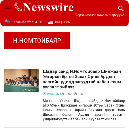
Эерэг мэдээллийг эн тэргүүнд
Улаанбаатар:
31 ℃
USD | 3585
Н.НОМТОЙБАЯР
Шадар сайд Н.Номтойбаяр Шинжаан
Уйгарын Өөртөө Засах Орны Ардын
засгийн удирдлагуудтай албан ёсны
уулзалт хийлээ
2026-06-09
165
Монгол Улсын Шадар сайд Н.Номтойбаяр
БНХАУ-ын Шинжаан Уйгарын Өөртөө Засах Орны
Намын хорооны Нарийн бичгийн дарга Чэнь
Шяожян болон Ардын засгийн газрын
удирдлагуудтай албан ёсны уулзалт хийлээ.