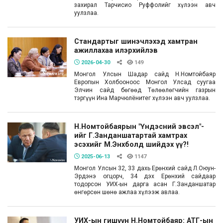
захирал Тарчисио Руффолийг хүлээн авч
уулзлаа.
Стандартыг шинэчлэхэд хамтран
ажиллахаа илэрхийлэв
2026-04-30
149
Монгол Улсын Шадар сайд Н.Номтойбаяр
Европын Холбооноос Монгол Улсад суугаа
Элчин сайд бөгөөд Төлөөлөгчийн газрын
тэргүүн Ина Марчюлёнитег хүлээн авч уулзлаа.
Н.Номтойбаярын "Үндэсний эвсэл"-
ийг Г.Занданшатартай хамтрах
эсэхийг М.Энхболд шийдэх үү?!
2025-06-13
1147
Монгол Улсын 32, 33 дахь Ерөнхий сайд Л.Оюун-
Эрдэнэ огцорч, 34 дэх Ерөнхий сайдаар
тодорсон УИХ-ын дарга асан Г.Занданшатар
өнгөрсөн шөнө ажлаа хүлээж авлаа.
УИХ-ын гишүүн Н.Номтойбаяр: АТГ-ын