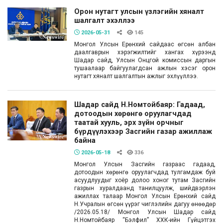
Орон нутагт улсын үзлэгийн хяналт
шалгалт эхэллээ
2026-05-31
145
Монгол Улсын Ерөнхий сайдаас өгсөн албан
даалгаврын хэрэгжилтийг хангах хүрээнд
Шадар сайд, Улсын Онцгой комиссын даргын
тушаалаар байгуулагдсан ажлын хэсэг орон
нутагт хяналт шалгалтын ажлыг эхлүүллээ.
Шадар сайд Н.Номтойбаяр: Гадаад,
дотоодын хөрөнгө оруулагчдад
таатай хууль, эрх зүйн орчныг
бүрдүүлэхээр Засгийн газар ажиллаж
байна
2026-05-18
336
Монгол Улсын Засгийн газраас гадаад,
дотоодын хөрөнгө оруулагчдад тулгамдаж буй
асуудлуудыг хоёр долоо хоног тутам Засгийн
газрын хуралдаанд танилцуулж, шийдвэрлэн
ажиллах талаар Монгол Улсын Ерөнхий сайд
Н.Учралын өгсөн үүрэг чиглэлийн дагуу өнөөдөр
/2026.05.18/ Монгол Улсын Шадар сайд
Н.Номтойбаяр “Бэлфил” ХХК-ийн Гүйцэтгэх