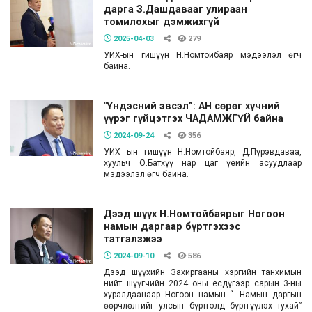
дарга З.Дашдавааг улираан
томилохыг дэмжихгүй
2025-04-03
279
УИХ-ын гишүүн Н.Номтойбаяр мэдээлэл өгч
байна.
"Үндэсний эвсэл”: АН сөрөг хүчний
үүрэг гүйцэтгэх ЧАДАМЖГҮЙ байна
2024-09-24
356
УИХ ын гишүүн Н.Номтойбаяр, Д.Пүрэвдаваа,
хуульч О.Батхүү нар цаг үеийн асуудлаар
мэдээлэл өгч байна.
Дээд шүүх Н.Номтойбаярыг Ногоон
намын даргаар бүртгэхээс
татгалзжээ
2024-09-10
586
Дээд шүүхийн Захиргааны хэргийн танхимын
нийт шүүгчийн 2024 оны есдүгээр сарын 3-ны
хуралдаанаар Ногоон намын “…Намын даргын
өөрчлөлтийг улсын бүртгэлд бүртгүүлэх тухай”