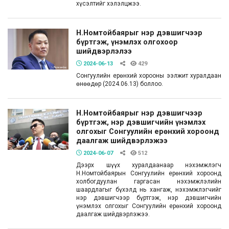
хүсэлтийг хэлэлцжээ.
Н.Номтойбаярыг нэр дэвшигчээр
бүртгэж, үнэмлэх олгохоор
шийдвэрлэлээ
2024-06-13
429
Сонгуулийн ерөнхий хорооны ээлжит хуралдаан
өнөөдөр (2024.06.13) боллоо.
Н.Номтойбаярыг нэр дэвшигчээр
бүртгэж, нэр дэвшигчийн үнэмлэх
олгохыг Сонгуулийн ерөнхий хороонд
даалгаж шийдвэрлэжээ
2024-06-07
512
Дээрх шүүх хуралдаанаар нэхэмжлэгч
Н.Номтойбаярын Сонгуулийн ерөнхий хороонд
холбогдуулан гаргасан нэхэмжлэлийн
шаардлагыг бүхэлд нь хангаж, нэхэмжлэгчийг
нэр дэвшигчээр бүртгэж, нэр дэвшигчийн
үнэмлэх олгохыг Сонгуулийн ерөнхий хороонд
даалгаж шийдвэрлэжээ.