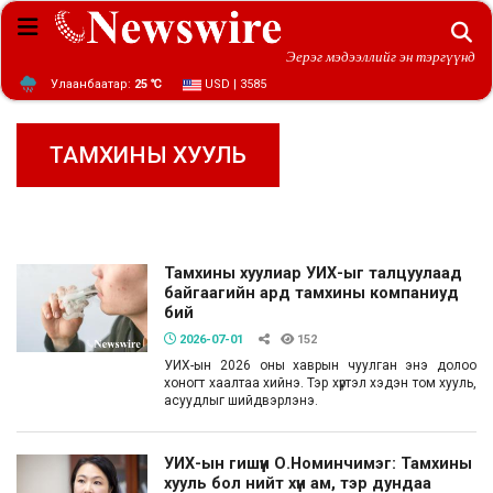
Эерэг мэдээллийг эн тэргүүнд
Улаанбаатар:
25 ℃
USD | 3585
ТАМХИНЫ ХУУЛЬ
Тамхины хуулиар УИХ-ыг талцуулаад
байгаагийн ард тамхины компаниуд
бий
2026-07-01
152
УИХ-ын 2026 оны хаврын чуулган энэ долоо
хоногт хаалтаа хийнэ. Тэр хүртэл хэдэн том хууль,
асуудлыг шийдвэрлэнэ.
УИХ-ын гишүүн О.Номинчимэг: Тамхины
хууль бол нийт хүн ам, тэр дундаа