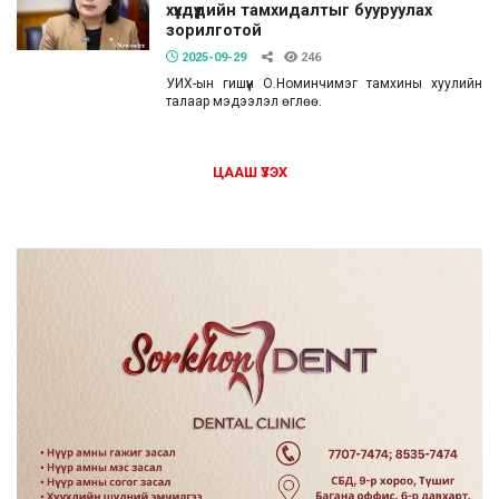
хүүхдүүдийн тамхидалтыг бууруулах
зорилготой
2025-09-29
246
УИХ-ын гишүүн О.Номинчимэг тамхины хуулийн
талаар мэдээлэл өглөө.
ЦААШ ҮЗЭХ