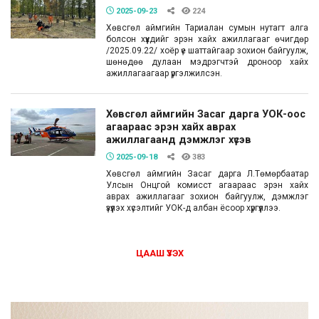
2025-09-23
224
Хөвсгөл аймгийн Тариалан сумын нутагт алга
болсон хүүхдийг эрэн хайх ажиллагааг өчигдөр
/2025.09.22/ хоёр үе шаттайгаар зохион байгуулж,
шөнөдөө дулаан мэдрэгчтэй дроноор хайх
ажиллагаагаар үргэлжилсэн.
Хөвсгөл аймгийн Засаг дарга УОК-оос
агаараас эрэн хайх аврах
ажиллагаанд дэмжлэг хүсэв
2025-09-18
383
Хөвсгөл аймгийн Засаг дарга Л.Төмөрбаатар
Улсын Онцгой комисст агаараас эрэн хайх
аврах ажиллагааг зохион байгуулж, дэмжлэг
үзүүлэх хүсэлтийг УОК-д албан ёсоор хүргүүллээ.
ЦААШ ҮЗЭХ