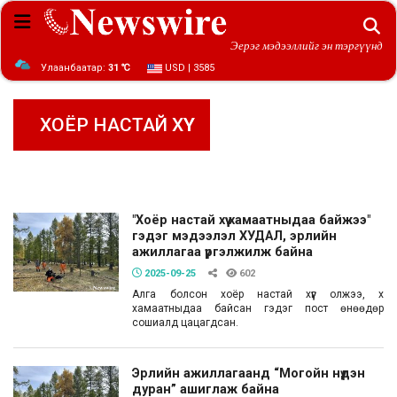
Эерэг мэдээллийг эн тэргүүнд
Улаанбаатар:
31 ℃
USD | 3585
ХОЁР НАСТАЙ ХҮҮ
"Хоёр настай хүү хамаатныдаа байжээ"
гэдэг мэдээлэл ХУДАЛ, эрлийн
ажиллагаа үргэлжилж байна
2025-09-25
602
Алга болсон хоёр настай хүүг олжээ, хүү
хамаатныдаа байсан гэдэг пост өнөөдөр
сошиалд цацагдсан.
Эрлийн ажиллагаанд “Могойн нүдэн
дуран” ашиглаж байна