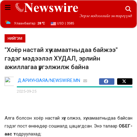
Эерэг мэдээллийг эн тэргүүнд
Улаанбаатар:
28 ℃
USD | 3585
НИЙГЭМ
"Хоёр настай хүү хамаатныдаа байжээ"
гэдэг мэдээлэл ХУДАЛ, эрлийн
ажиллагаа үргэлжилж байна
Д.АРИУНЗАЯА/NEWSWIRE.MN
2025-09-25
Алга болсон хоёр настай хүүг олжээ, хүү хамаатныдаа байсан
гэдэг пост өнөөдөр сошиалд цацагдсан. Энэ талаар
ОБЕГ-
аас т
одруулахад: