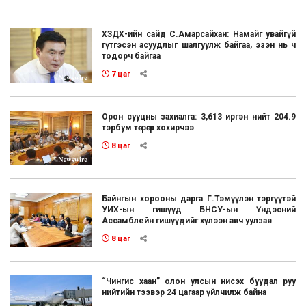
ХЗДХ-ийн сайд С.Амарсайхан: Намайг увайгүй
гүтгэсэн асуудлыг шалгуулж байгаа, эзэн нь ч
тодорч байгаа
7 цаг
Орон сууцны захиалга: 3,613 иргэн нийт 204.9
тэрбум төгрөгөөр хохирчээ
8 цаг
Байнгын хорооны дарга Г.Тэмүүлэн тэргүүтэй
УИХ-ын гишүүд БНСУ-ын Үндэсний
Ассамблейн гишүүдийг хүлээн авч уулзав
8 цаг
“Чингис хаан” олон улсын нисэх буудал руу
нийтийн тээвэр 24 цагаар үйлчилж байна