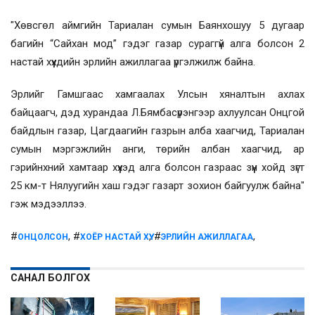
"Хөвсгөл аймгийн Тариалан сумын Баянхошуу 5 дугаар
багийн “Сайхан мод” гэдэг газар сураггүй алга болсон 2
настай хүүхдийн эрлийн ажиллагаа үргэлжилж байна.
Эрлийг Гамшгаас хамгаалах Улсын хяналтын ахлах
байцаагч, дэд хурандаа Л.Бямбасүрэнгээр ахлуулсан Онцгой
байдлын газар, Цагдаагийн газрын алба хаагчид, Тариалан
сумын мэргэжлийн анги, төрийн албан хаагчид, ар
гэрийнхний хамтаар хүүхэд алга болсон газраас зүүн хойд зүгт
25 км-т Нялуугийн хаш гэдэг газарт зохион байгуулж байна"
гэж мэдээллээ.
#
, #
, #
,
ОНЦОЛСОН
ХОЁР НАСТАЙ ХҮҮ
ЭРЛИЙН АЖИЛЛАГАА
САНАЛ БОЛГОХ