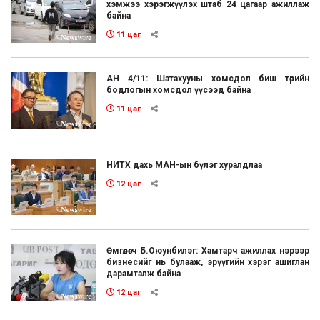
хэмжээ хэрэгжүүлэх штаб 24 цагаар ажиллаж
байна
11 цаг
АН 4/11: Шатахууны хомсдол биш төрийн
бодлогын хомсдол үүсээд байна
11 цаг
НИТХ дахь МАН-ын бүлэг хуралдлаа
12 цаг
Өмгөөлөгч Б.Оюунбилэг: Хамтарч ажиллах нэрээр
бизнесийг нь булааж, эрүүгийн хэрэг ашиглан
дарамталж байна
12 цаг