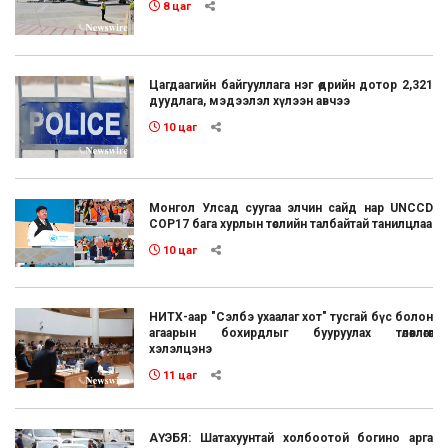
8 цаг
Цагдаагийн байгууллага нэг өдрийн дотор 2,321
дуудлага, мэдээлэл хүлээн авчээ
10 цаг
Монгол Улсад суугаа элчин сайд нар UNCCD
COP17 бага хурлын төслийн талбайтай танилцлаа
10 цаг
НИТХ-аар "Сэлбэ ухаалаг хот" тусгай бүс болон
агаарын бохирдлыг бууруулах төлөвлөгөөг
хэлэлцэнэ
11 цаг
АҮЭБЯ: Шатахуунтай холбоотой богино арга