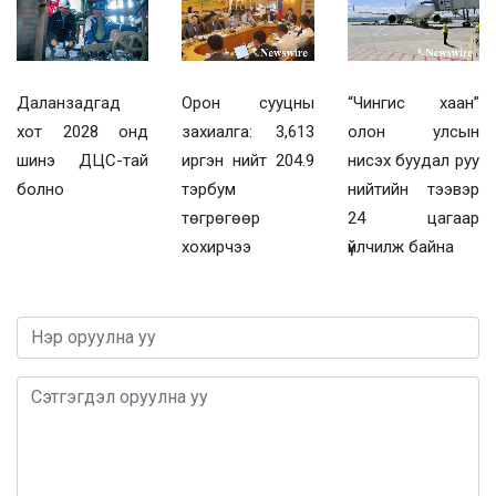
Даланзадгад
Орон сууцны
“Чингис хаан”
хот 2028 онд
захиалга: 3,613
олон улсын
шинэ ДЦС-тай
иргэн нийт 204.9
нисэх буудал руу
болно
тэрбум
нийтийн тээвэр
төгрөгөөр
24 цагаар
хохирчээ
үйлчилж байна