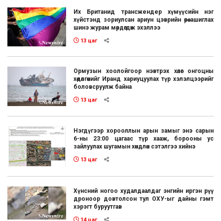
Их Британид трансжендер хүмүүсийн нэг
хүйстэнд зориулсан ариун цэврийн өрөө ашиглах
шинэ журам мөрдөгдөж эхэллээ
13 цаг
Ормузын хоолойгоор нэвтрэх хөлөг онгоцны
хөдөлгөөнийг Иранд хариуцуулах түр хэлэлцээрийг
боловсруулж байна
13 цаг
Нэгдүгээр хорооллын арын замыг энэ сарын
6-ны 23:00 цагаас түр хааж, борооны ус
зайлуулах шугамын хөндлөн сэтэлгээ хийнэ
13 цаг
Хүнсний ногоо худалдаалдаг энгийн иргэн рүү
дроноор довтолсон тул ОХУ-ыг дайны гэмт
хэрэгт буруутгав
14 цаг