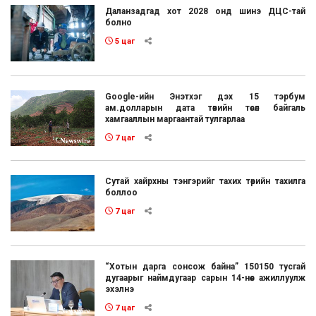
Даланзадгад хот 2028 онд шинэ ДЦС-тай
болно
5 цаг
Google-ийн Энэтхэг дэх 15 тэрбум
ам.долларын дата төвийн төсөл байгаль
хамгааллын маргаантай тулгарлаа
7 цаг
Сутай хайрхны тэнгэрийг тахих төрийн тахилга
боллоо
7 цаг
“Хотын дарга сонсож байна” 150150 тусгай
дугаарыг наймдугаар сарын 14-нөөс ажиллуулж
эхэлнэ
7 цаг