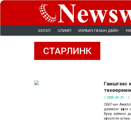
ЭХЛЭЛ
ОЛИМП
ИЗРАИЛ-ГАЗЫН ДАЙН
УК
СТАРЛИНК
Гамшгаас х
төхөөрөмжи
2025-01-21
ОБЕГ-ын Ажилла
дэмжлэг үзүүлэ
буюу хиймэл д
хүлээлгэн өглөө.