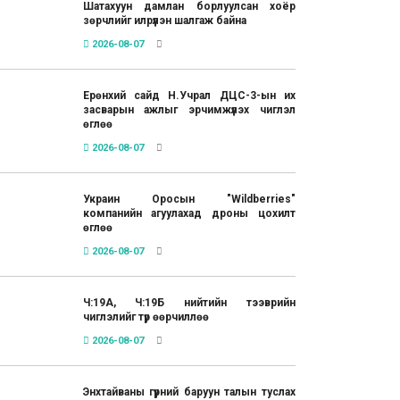
Шатахуун дамлан борлуулсан хоёр
зөрчлийг илрүүлэн шалгаж байна
2026-08-07
Ерөнхий сайд Н.Учрал ДЦС-3-ын их
засварын ажлыг эрчимжүүлэх чиглэл
өглөө
2026-08-07
Украин Оросын "Wildberries"
компанийн агуулахад дроны цохилт
өглөө
2026-08-07
Ч:19А, Ч:19Б нийтийн тээврийн
чиглэлийг түр өөрчиллөө
2026-08-07
Энхтайваны гүүрний баруун талын туслах