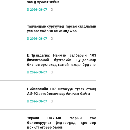
замд хучилт хийнэ
2026-08-07
Тайландын сургуульд гарсан халдлагын
улмаас хоёр хүн амиа алджээ
2026-08-07
Б.Пүрэвдагва: Найман салбарын 103
үйлчилгээний бүртгэлийг цуцалснаар
бизнес эрхлэхэд таатай нөхцөл бүрдэнэ
2026-08-07
Нийслэлийн 107 шатахуун түгээх станц
АИ-92 автобензинээр үйлчилж байна
2026-08-07
Украин ОХУ-ын газрын тос
боловсруулах үйлдвэрүүдэд дроноор
цохилт өгсөөр байна