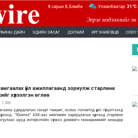
8 сарын 8, Бямба
Улаанбаатар:
31 ℃
Эерэг мэдээллийг эн
РАИНЫ ДАЙН
ЭДИЙН ЗАСАГ
ДЭЛХИЙ
ИРГЭНИЙ ӨНЦӨГ
СОЁЛ 
амгаалах үйл ажиллагаанд зориулж старлинк
йг хүлээлгэн өглөө
233
гааны удирдлагын газарт гамшиг, ослын голомтод үүрэг гүйцэтгэхэд
х хүрээнд “Юнител” ХХК-аас нийгмийн хариуцлагын хүрээнд старлинк
агуулаас шууд интернэтийн сүлжээ дэмжигч төхөөрөмжийг өнөөдөр