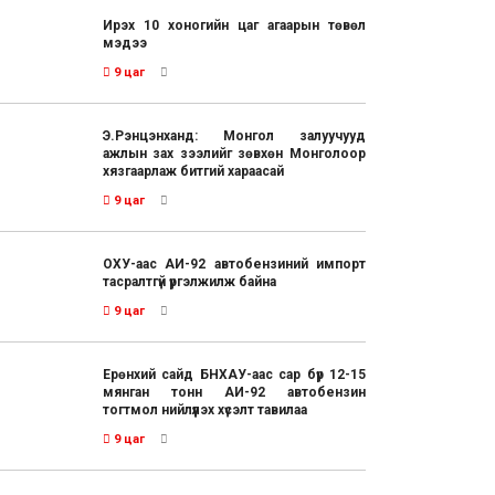
Ирэх 10 хоногийн цаг агаарын төвөл
мэдээ
9 цаг
Э.Рэнцэнханд: Монгол залуучууд
ажлын зах зээлийг зөвхөн Монголоор
хязгаарлаж битгий хараасай
9 цаг
ОХУ-аас АИ-92 автобензиний импорт
тасралтгүй үргэлжилж байна
9 цаг
Ерөнхий сайд БНХАУ-аас сар бүр 12-15
мянган тонн АИ-92 автобензин
тогтмол нийлүүлэх хүсэлт тавилаа
9 цаг