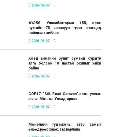
2026-08-07
АҮЭБЯ: Улаанбаатарын 155, орон
нутгийн 75 шатахуун түгээх станцад
нийлүүлэлт хийлээ
2026-08-07
Ховд аймгийн Буянт суманд сураггүй
алга болсон 10 настай охиныг хайж
байна
2026-08-07
COP17: "Silk Road Caravan" олон улсын
аялал Монгол Улсад ирлээ
2026-08-07
Монелийн гудамжны авто замыг
өнөөдрөөс хааж, засварлана