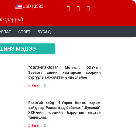
USD | 3585
 тэргүүнд
УРЛАГ
СПОРТ
БУСАД
ШИНЭ МЭДЭЭ
“СЭЛЭНГЭ-2026” Монгол, ОХУ-ын
Зэвсэгт хүчний хамтарсан хээрийн
сургууль амжилттай өндөрлөлөө
7 цаг
Ерөнхий сайд Н.Учрал болон зарим
сайд нар Рашаантад байрлах “Шунхлай”
ХХК-ийн нөөцийн барилгын явцтай
танилцлаа
9 цаг