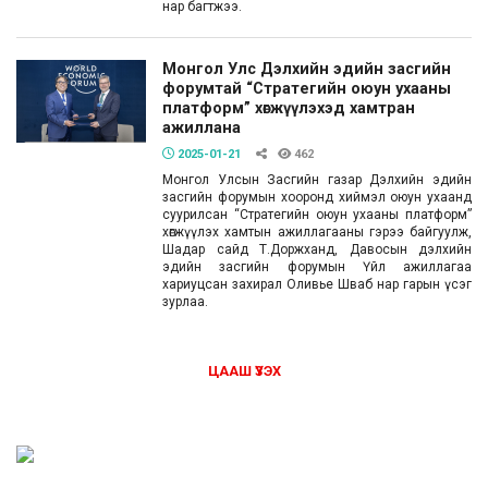
нар багтжээ.
Монгол Улс Дэлхийн эдийн засгийн
форумтай “Стратегийн оюун ухааны
платформ” хөгжүүлэхэд хамтран
ажиллана
2025-01-21
462
Монгол Улсын Засгийн газар Дэлхийн эдийн
засгийн форумын хооронд хиймэл оюун ухаанд
суурилсан “Стратегийн оюун ухааны платформ”
хөгжүүлэх хамтын ажиллагааны гэрээ байгуулж,
Шадар сайд Т.Доржханд, Давосын дэлхийн
эдийн засгийн форумын Үйл ажиллагаа
хариуцсан захирал Оливье Шваб нар гарын үсэг
зурлаа.
ЦААШ ҮЗЭХ