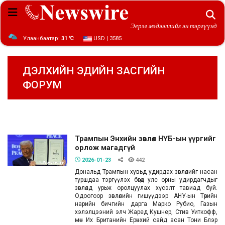
Эерэг мэдээллийг эн тэргүүнд
Улаанбаатар:
31 ℃
USD | 3585
ДЭЛХИЙН ЭДИЙН ЗАСГИЙН
ФОРУМ
Трампын Энхийн зөвлөл НҮБ-ын үүргийг
орлож магадгүй
2026-01-23
442
Дональд Трампын хувьд удирдах зөвлөлийг насан
туршдаа тэргүүлэх бөгөөд улс орны удирдагчдыг
зөвлөлд урьж оролцуулах хүсэлт тавиад буй.
Одоогоор зөвлөлийн гишүүдээр АНУ-ын Төрийн
нарийн бичгийн дарга Марко Рубио, Газын
хэлэлцээний элч Жаред Кушнер, Стив Уиткофф,
мөн Их Британийн Ерөнхий сайд асан Тони Блэр