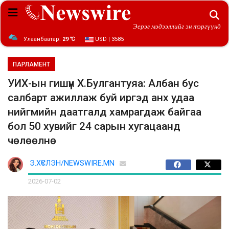
Эерэг мэдээллийг эн тэргүүнд
Улаанбаатар:
29 ℃
USD | 3585
ПАРЛАМЕНТ
УИХ-ын гишүүн Х.Булгантуяа: Албан бус
салбарт ажиллаж буй иргэд анх удаа
нийгмийн даатгалд хамрагдаж байгаа
бол 50 хувийг 24 сарын хугацаанд
чөлөөлнө
Э.ХҮСЛЭН/NEWSWIRE.MN
2026-07-02