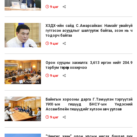
9 цаг
ХЗДХ-ийн сайд С.Амарсайхан: Намайг увайгүй
гүтгэсэн асуудлыг шалгуулж байгаа, эзэн нь ч
тодорч байгаа
9 цаг
Орон сууцны захиалга: 3,613 иргэн нийт 204.9
тэрбум төгрөгөөр хохирчээ
9 цаг
Байнгын хорооны дарга Г.Тэмүүлэн тэргүүтэй
УИХ-ын гишүүд БНСУ-ын Үндэсний
Ассамблейн гишүүдийг хүлээн авч уулзав
9 цаг
“Чингис хаан” олон улсын нисэх буудал руу