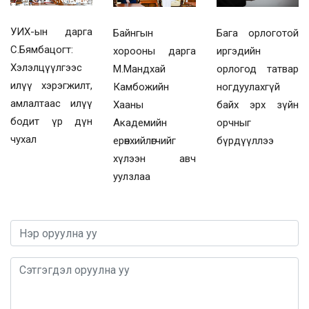
УИХ-ын дарга
Байнгын
Бага орлоготой
С.Бямбацогт:
хорооны дарга
иргэдийн
Хэлэлцүүлгээс
М.Мандхай
орлогод татвар
илүү хэрэгжилт,
Камбожийн
ногдуулахгүй
амлалтаас илүү
Хааны
байх эрх зүйн
бодит үр дүн
Академийн
орчныг
чухал
ерөнхийлөгчийг
бүрдүүллээ
хүлээн авч
уулзлаа