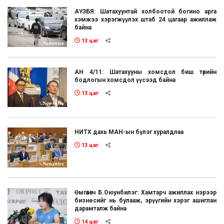
АҮЭБЯ: Шатахуунтай холбоотой богино арга
хэмжээ хэрэгжүүлэх штаб 24 цагаар ажиллаж
байна
13 цаг
АН 4/11: Шатахууны хомсдол биш төрийн
бодлогын хомсдол үүсээд байна
13 цаг
НИТХ дахь МАН-ын бүлэг хуралдлаа
13 цаг
Өмгөөлөгч Б.Оюунбилэг: Хамтарч ажиллах нэрээр
бизнесийг нь булааж, эрүүгийн хэрэг ашиглан
дарамталж байна
14 цаг