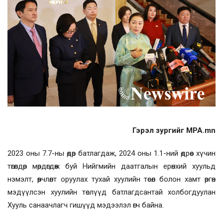
Гэрэл зургийг MPA.mn
2023 оны 7.7-ны өдөр батлагдаж, 2024 оны 1.1-ний өдрөөс хүчин
төгөлдөр мөрдөгдөж буй Нийгмийн даатгалын ерөнхий хуульд
нэмэлт, өөрчлөлт оруулах тухай хуулийн төсөл болон хамт өргөн
мэдүүлсэн хуулийн төслүүд батлагдсантай холбогдуулан
Хууль санаачлагч гишүүд мэдээлэл өгч байна.