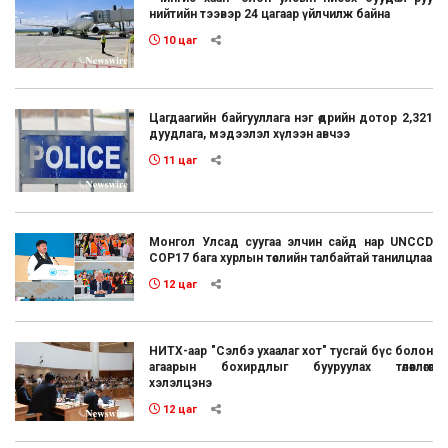
нийтийн тээвэр 24 цагаар үйлчилж байна
10 цаг
Цагдаагийн байгууллага нэг өдрийн дотор 2,321
дуудлага, мэдээлэл хүлээн авчээ
11 цаг
Монгол Улсад суугаа элчин сайд нар UNCCD
COP17 бага хурлын төслийн талбайтай танилцлаа
12 цаг
НИТХ-аар "Сэлбэ ухаалаг хот" тусгай бүс болон
агаарын бохирдлыг бууруулах төлөвлөгөөг
хэлэлцэнэ
12 цаг