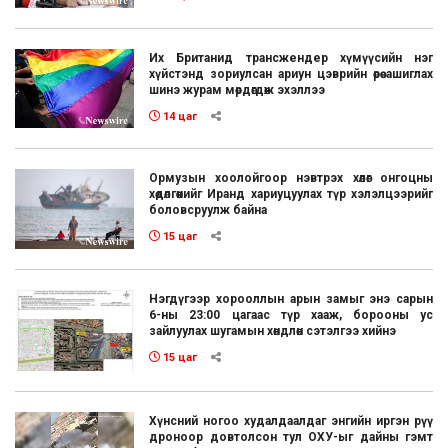
Их Британид трансжендер хүмүүсийн нэг
хүйстэнд зориулсан ариун цэврийн өрөө ашиглах
шинэ журам мөрдөгдөж эхэллээ
14 цаг
Ормузын хоолойгоор нэвтрэх хөлөг онгоцны
хөдөлгөөнийг Иранд хариуцуулах түр хэлэлцээрийг
боловсруулж байна
15 цаг
Нэгдүгээр хорооллын арын замыг энэ сарын
6-ны 23:00 цагаас түр хааж, борооны ус
зайлуулах шугамын хөндлөн сэтэлгээ хийнэ
15 цаг
Хүнсний ногоо худалдаалдаг энгийн иргэн рүү
дроноор довтолсон тул ОХУ-ыг дайны гэмт