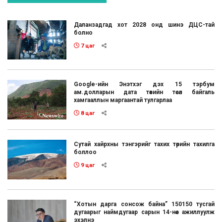
Даланзадгад хот 2028 онд шинэ ДЦС-тай
болно
7 цаг
Google-ийн Энэтхэг дэх 15 тэрбум
ам.долларын дата төвийн төсөл байгаль
хамгааллын маргаантай тулгарлаа
8 цаг
Сутай хайрхны тэнгэрийг тахих төрийн тахилга
боллоо
9 цаг
“Хотын дарга сонсож байна” 150150 тусгай
дугаарыг наймдугаар сарын 14-нөөс ажиллуулж
эхэлнэ