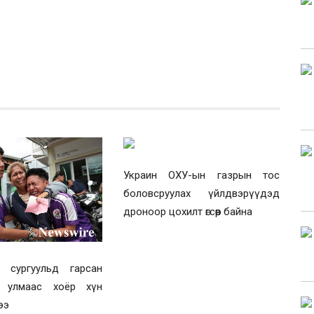
Украин ОХУ-ын газрын тос
боловсруулах үйлдвэрүүдэд
дроноор цохилт өгсөөр байна
 сургуульд гарсан
н улмаас хоёр хүн
ээ