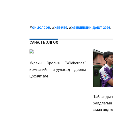
#
, #
, #
,
ОНЦОЛСОН
ХӨЛБӨМБӨГ
ХӨЛ БӨМБӨГИЙН ДАШТ 2026
САНАЛ БОЛГОХ
Украин Оросын "Wildberries"
компанийн агуулахад дроны
цохилт өглөө
Тайландын
халдлагы
амиа алдж