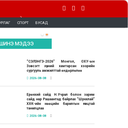
 тэргүүнд
УРЛАГ
СПОРТ
БУСАД
ШИНЭ МЭДЭЭ
“СЭЛЭНГЭ-2026” Монгол, ОХУ-ын
Зэвсэгт хүчний хамтарсан хээрийн
сургууль амжилттай өндөрлөлөө
2026-08-08
Ерөнхий сайд Н.Учрал болон зарим
сайд нар Рашаантад байрлах “Шунхлай”
ХХК-ийн нөөцийн барилгын явцтай
танилцлаа
2026-08-08