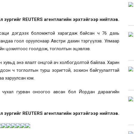
л зургийг REUTERS агентлагийн эрхтэйгээр нийтлэв.
ан сенсаци дэгдээх боломжтой харагдаж байсан ч 76 дахь
лгандаа гоол оруулснаар Австри дахин тэргүүлэв. Улмаар
ийн цохилтоос гоолдож, тоглолтын эцэвлэв.
 хувьд энэ ялалт онцгой ач холбогдолтой байлаа. Харин
он ч тоглолтын турш зоригтой, зохион байгуулалттай
аа харуулсан юм.
й чухал гурван оноогоо авсан бол Йордан дараагийн
л зургийг REUTERS агентлагийн эрхтэйгээр нийтлэв.