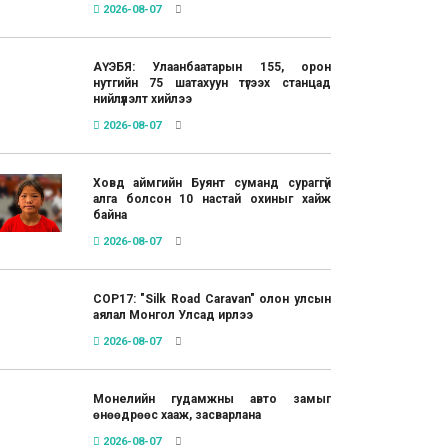
2026-08-07
АҮЭБЯ: Улаанбаатарын 155, орон
нутгийн 75 шатахуун түгээх станцад
нийлүүлэлт хийлээ
2026-08-07
Ховд аймгийн Буянт суманд сураггүй
алга болсон 10 настай охиныг хайж
байна
2026-08-07
COP17: "Silk Road Caravan" олон улсын
аялал Монгол Улсад ирлээ
2026-08-07
Монелийн гудамжны авто замыг
өнөөдрөөс хааж, засварлана
2026-08-07