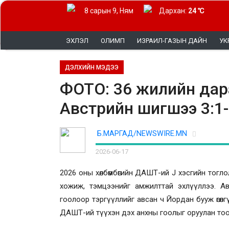
8 сарын 9, Ням
Дархан:
24 ℃
ЭХЛЭЛ
ОЛИМП
ИЗРАИЛ-ГАЗЫН ДАЙН
УК
ДЭЛХИЙН МЭДЭЭ
ФОТО: 36 жилийн дар
Австрийн шигшээ 3:1
Б.МАРГАД/NEWSWIRE.MN
2026-06-17
2026 оны хөлбөмбөгийн ДАШТ-ий J хэсгийн тог
хожиж, тэмцээнийг амжилттай эхлүүллээ. 
гоолоор тэргүүллийг авсан ч Йордан бууж өгөл
ДАШТ-ий түүхэн дэх анхны гоолыг оруулан тоо