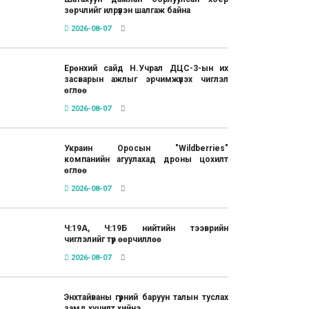
зөрчлийг илрүүлэн шалгаж байна
2026-08-07
Ерөнхий сайд Н.Учрал ДЦС-3-ын их
засварын ажлыг эрчимжүүлэх чиглэл
өглөө
2026-08-07
Украин Оросын "Wildberries"
компанийн агуулахад дроны цохилт
өглөө
2026-08-07
Ч:19А, Ч:19Б нийтийн тээврийн
чиглэлийг түр өөрчиллөө
2026-08-07
Энхтайваны гүүрний баруун талын туслах
замд хучилт хийнэ