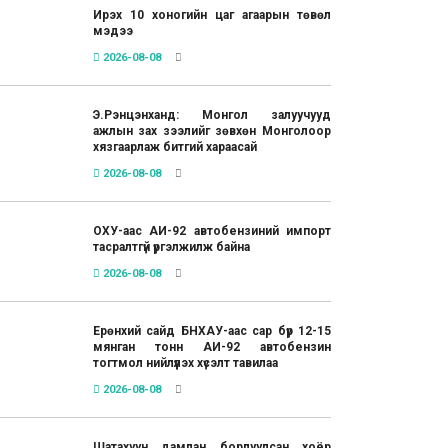
Ирэх 10 хоногийн цаг агаарын төвөл
мэдээ
2026-08-08
Э.Рэнцэнханд: Монгол залуучууд
ажлын зах зээлийг зөвхөн Монголоор
хязгаарлаж битгий хараасай
2026-08-08
ОХУ-аас АИ-92 автобензиний импорт
тасралтгүй үргэлжилж байна
2026-08-08
Ерөнхий сайд БНХАУ-аас сар бүр 12-15
мянган тонн АИ-92 автобензин
тогтмол нийлүүлэх хүсэлт тавилаа
2026-08-08
Шатахуун дамлан борлуулсан хоёр