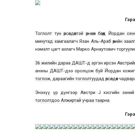
Гэрэ
Тоглолт тун өрсөлдөөнтэй өрнөсөн бөгөөд Йорд
минутад хамгаалагч Язан Аль-Араб өөрийн хаа
нэмэлт цагт ахлагч Марко Арнаутович торгуул
36 жилийн дараа ДАШТ-д эргэн ирсэн Австрийн
анхны ДАШТ-дээ оролцож буй Йордан хожигдс
тоглож, дараагийн тоглолтуудад өрсөлдөх чадвар
Энэхүү үр дүнгээр Австри J хэсгийн эхни
тоглолтдоо Алжиртай учраа таарна.
Гэрэ