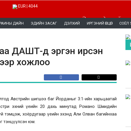
EUR | 4044
Эерэг мэдээллийг эн
РАИНЫ ДАЙН
ЭДИЙН ЗАСАГ
ДЭЛХИЙ
ИРГЭНИЙ ӨНЦӨГ
СОЁЛ 
аа ДАШТ-д эргэн ирсэн
-ээр хожлоо
лолтод Австрийн шигшээ баг Йорданыг 3:1-ийн харьцаатай
Австри эхний үеийн 20 дахь минутад Романо Шмидийн
гүй тэмцэж, хоёрдугаар үеийн эхэнд Али Олван багийнхаа
г тэнцүүлсэн юм.