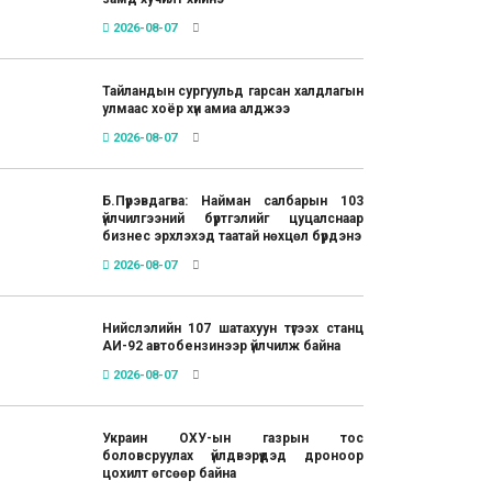
2026-08-07
Тайландын сургуульд гарсан халдлагын
улмаас хоёр хүн амиа алджээ
2026-08-07
Б.Пүрэвдагва: Найман салбарын 103
үйлчилгээний бүртгэлийг цуцалснаар
бизнес эрхлэхэд таатай нөхцөл бүрдэнэ
2026-08-07
Нийслэлийн 107 шатахуун түгээх станц
АИ-92 автобензинээр үйлчилж байна
2026-08-07
Украин ОХУ-ын газрын тос
боловсруулах үйлдвэрүүдэд дроноор
цохилт өгсөөр байна