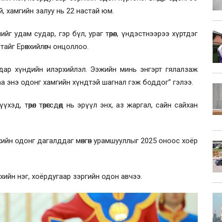
, хамгийн залуу нь 22 настай юм.
ийг удам судар, гэр бүл, ураг төрөл, үндэстнээрээ хүртдэг
айг Ерөнхийлөгч онцоллоо.
дар хүндийн илэрхийлэл. Ээжийн минь энгэрт гялалзаж
а энэ одонг хамгийн хүндтэй шагнал гэж боддог” гэлээ.
эд, төрөл төрөгсдөд нь эрүүл энх, аз жаргал, сайн сайхан
эхийн одонг дагалддаг мөнгөн урамшууллыг 2025 оноос хоёр
хийн нэг, хоёрдугаар зэргийн одон авчээ.