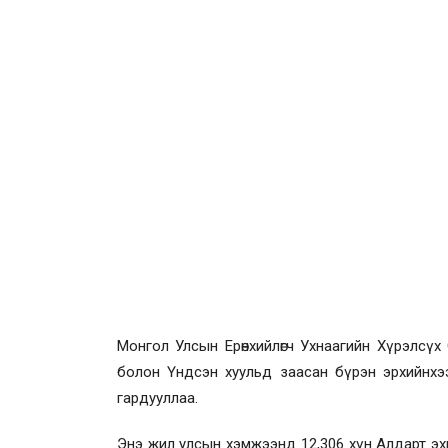
Монгол Улсын Ерөнхийлөгч Ухнаагийн Хүрэлсүх О
болон Үндсэн хуульд заасан бүрэн эрхийнхэ
гардууллаа.
Энэ жил улсын хэмжээнд 12,306 хүн Алдарт эхий