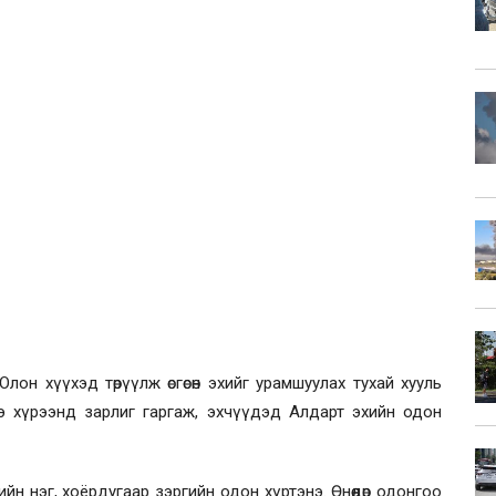
лон хүүхэд төрүүлж өсгөсөн эхийг урамшуулах тухай хууль
э хүрээнд зарлиг гаргаж, эхчүүдэд Алдарт эхийн одон
н нэг, хоёрдугаар зэргийн одон хүртэнэ. Өнөөдөр одонгоо