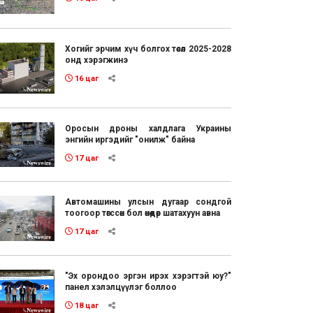
Хогийг эрчим хүч болгох төсөл 2025-2028
онд хэрэгжинэ
16 цаг
Оросын дроны халдлага Украины
энгийн иргэдийг "онилж" байна
17 цаг
Автомашины улсын дугаар сондгой
тоогоор төгссөн бол өнөөдөр шатахуун авна
17 цаг
"Эх орондоо эргэн ирэх хэрэгтэй юу?"
панел хэлэлцүүлэг боллоо
18 цаг