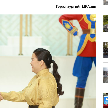
Гэрэл зургийг MPA.mn