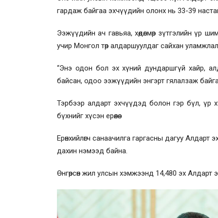
гардаж байгаа эхчүүдийн олонх нь 33-39 настай
Ээжүүдийн ач гавьяа, хөдөлмөр зүтгэлийн үр шим
учир Монгол төр алдаршуулдаг сайхан уламжлалт
“Энэ одон бол эх хүний дундаршгүй хайр, ал
байсан, одоо ээжүүдийн энгэрт гялалзаж байга
Тэрбээр алдарт эхчүүдэд болон гэр бүл, үр хүүх
бүхнийг хүсэн ерөөлөө.
Ерөнхийлөгч санаачилга гаргасны дагуу Алдарт 
дахин нэмээд байна.
Өнгөрсөн жил улсын хэмжээнд 14,480 эх Алдарт э