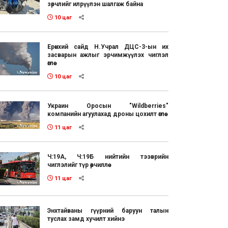
зөрчлийг илрүүлэн шалгаж байна
10 цаг
Ерөнхий сайд Н.Учрал ДЦС-3-ын их
засварын ажлыг эрчимжүүлэх чиглэл
өглөө
10 цаг
Украин Оросын "Wildberries"
компанийн агуулахад дроны цохилт өглөө
11 цаг
Ч:19А, Ч:19Б нийтийн тээврийн
чиглэлийг түр өөрчиллөө
11 цаг
Энхтайваны гүүрний баруун талын
туслах замд хучилт хийнэ