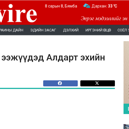
8 сарын 8, Бямба
Дархан:
33 ℃
Эерэг мэдээллийг эн
РАИНЫ ДАЙН
ЭДИЙН ЗАСАГ
ДЭЛХИЙ
ИРГЭНИЙ ӨНЦӨГ
СОЁЛ 
үх ээжүүдэд Алдарт эхийн