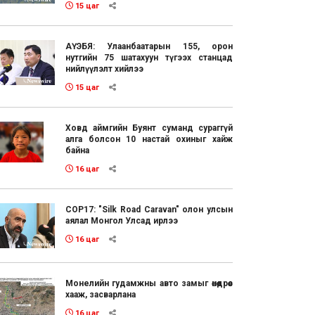
15 цаг
АҮЭБЯ: Улаанбаатарын 155, орон
нутгийн 75 шатахуун түгээх станцад
нийлүүлэлт хийлээ
15 цаг
Ховд аймгийн Буянт суманд сураггүй
алга болсон 10 настай охиныг хайж
байна
16 цаг
COP17: "Silk Road Caravan" олон улсын
аялал Монгол Улсад ирлээ
16 цаг
Монелийн гудамжны авто замыг өнөөдрөөс
хааж, засварлана
16 цаг