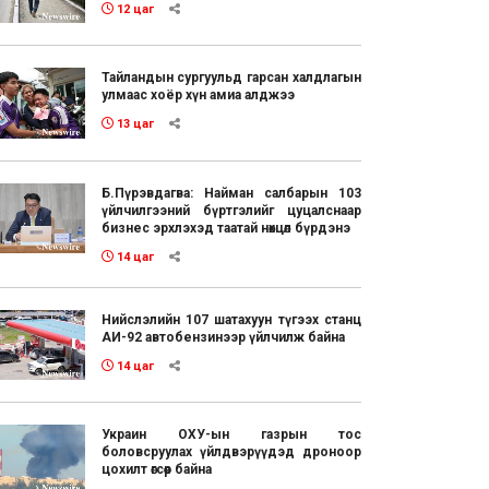
12 цаг
Тайландын сургуульд гарсан халдлагын
улмаас хоёр хүн амиа алджээ
13 цаг
Б.Пүрэвдагва: Найман салбарын 103
үйлчилгээний бүртгэлийг цуцалснаар
бизнес эрхлэхэд таатай нөхцөл бүрдэнэ
14 цаг
Нийслэлийн 107 шатахуун түгээх станц
АИ-92 автобензинээр үйлчилж байна
14 цаг
Украин ОХУ-ын газрын тос
боловсруулах үйлдвэрүүдэд дроноор
цохилт өгсөөр байна