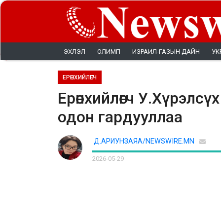
ЭХЛЭЛ
ОЛИМП
ИЗРАИЛ-ГАЗЫН ДАЙН
УК
ЕРӨНХИЙЛӨГЧ
Ерөнхийлөгч У.Хүрэлс
одон гардууллаа
Д.АРИУНЗАЯА/NEWSWIRE.MN
2026-05-29