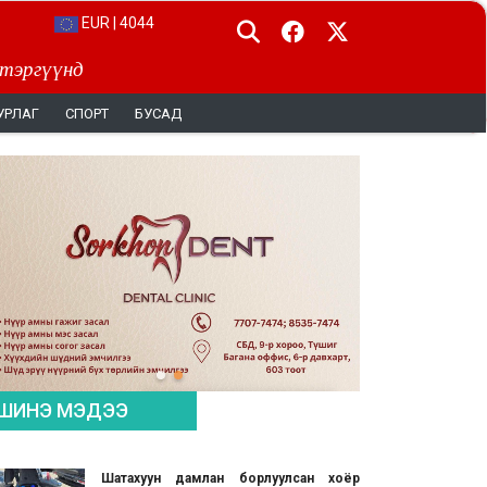
EUR | 4044
 тэргүүнд
УРЛАГ
СПОРТ
БУСАД
ШИНЭ МЭДЭЭ
Шатахуун дамлан борлуулсан хоёр