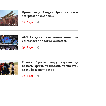
Ираны нөхцөл байдал Трампын засаг
захиргааг сорьж байна
18 цаг
АНУ Хятадын технологийн импортыг
хязгаарлах бодлогоо хамгаалав
18 цаг
Говийн бүсийн залуу нүүдэлчдэд
байгаль орчин, технологи, тогтвортой
хөгжлийн сургалт орлоо
18 цаг