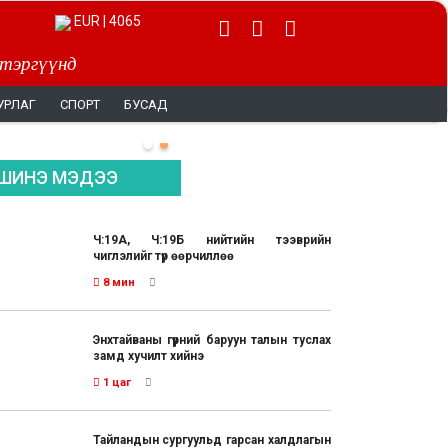
EUR | 4065
 тэргүүнд
УРЛАГ
СПОРТ
БУСАД
ШИНЭ МЭДЭЭ
Ч:19А, Ч:19Б нийтийн тээврийн
чиглэлийг түр өөрчиллөө
8 мин
Энхтайваны гүүрний баруун талын туслах
замд хучилт хийнэ
1 цаг
Тайландын сургуульд гарсан халдлагын