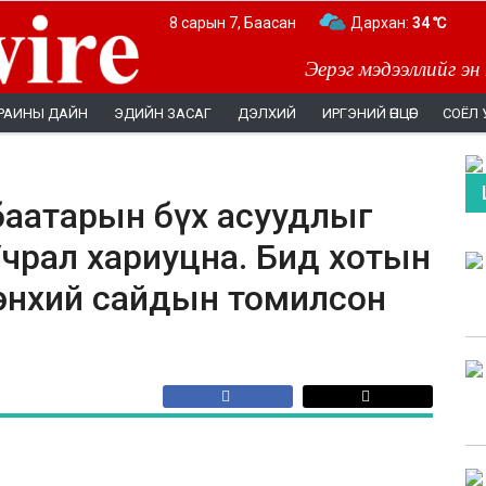
8 сарын 7, Баасан
Дархан:
34 ℃
Эерэг мэдээллийг эн
РАИНЫ ДАЙН
ЭДИЙН ЗАСАГ
ДЭЛХИЙ
ИРГЭНИЙ ӨНЦӨГ
СОЁЛ 
нбаатарын бүх асуудлыг
чрал хариуцна. Бид хотын
рөнхий сайдын томилсон