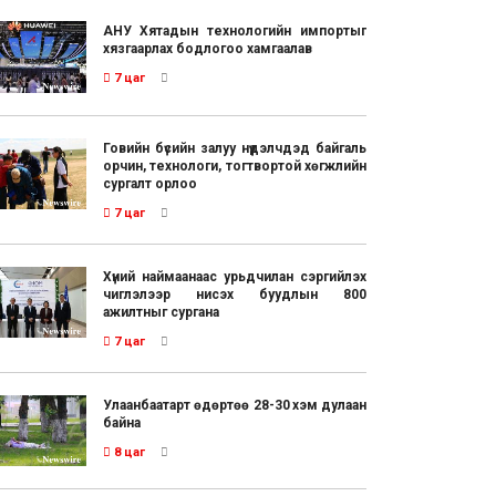
АНУ Хятадын технологийн импортыг
хязгаарлах бодлогоо хамгаалав
7 цаг
Говийн бүсийн залуу нүүдэлчдэд байгаль
орчин, технологи, тогтвортой хөгжлийн
сургалт орлоо
7 цаг
Хүний наймаанаас урьдчилан сэргийлэх
чиглэлээр нисэх буудлын 800
ажилтныг сургана
7 цаг
Улаанбаатарт өдөртөө 28-30 хэм дулаан
байна
8 цаг