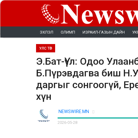
ЭХЛЭЛ
ОЛИМП
ИЗРАИЛ-ГАЗЫН ДАЙН
УК
УЛС ТӨР
Э.Бат-Үүл: Одоо Улаа
Б.Пүрэвдагва биш Н.У
даргыг сонгоогүй, Е
хүн
NEWSWIRE.MN
2026-05-28