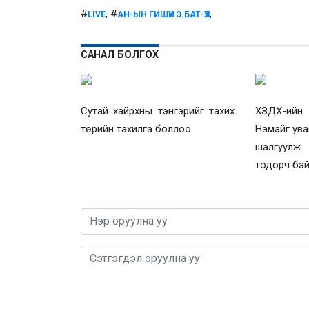
#
, #
,
LIVE
АН-ЫН ГИШҮҮН Э.БАТ-ҮҮЛ
САНАЛ БОЛГОХ
Сутай хайрхны тэнгэрийг тахих
ХЗДХ-ийн 
төрийн тахилга боллоо
Намайг увай
шалгуулж 
тодорч ба