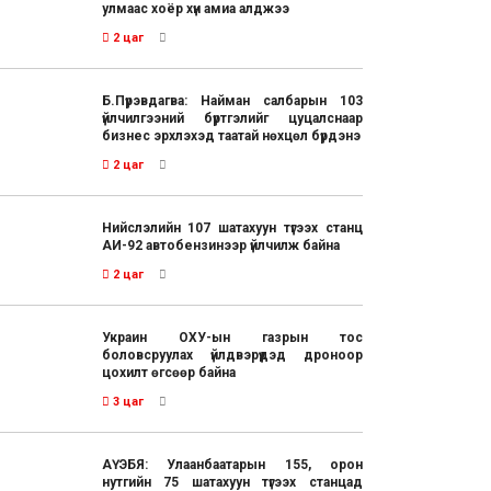
улмаас хоёр хүн амиа алджээ
2 цаг
Б.Пүрэвдагва: Найман салбарын 103
үйлчилгээний бүртгэлийг цуцалснаар
бизнес эрхлэхэд таатай нөхцөл бүрдэнэ
2 цаг
Нийслэлийн 107 шатахуун түгээх станц
АИ-92 автобензинээр үйлчилж байна
2 цаг
Украин ОХУ-ын газрын тос
боловсруулах үйлдвэрүүдэд дроноор
цохилт өгсөөр байна
3 цаг
АҮЭБЯ: Улаанбаатарын 155, орон
нутгийн 75 шатахуун түгээх станцад