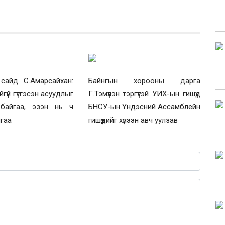
сайд С.Амарсайхан:
Байнгын хорооны дарга
гүй гүтгэсэн асуудлыг
Г.Тэмүүлэн тэргүүтэй УИХ-ын гишүүд
байгаа, эзэн нь ч
БНСУ-ын Үндэсний Ассамблейн
йгаа
гишүүдийг хүлээн авч уулзав