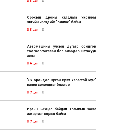
5 цаг
Оросын дроны халдлага Украины
энгийн иргэдийг "онилж" байна
5 цаг
Автомашины улсын дугаар сондгой
тоогоор төгссөн бол өнөөдөр шатахуун
авна
6 цаг
"Эх орондоо эргэн ирэх хэрэгтэй юу?"
панел хэлэлцүүлэг боллоо
7 цаг
Ираны нөхцөл байдал Трампын засаг
захиргааг сорьж байна
7 цаг