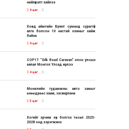
нийлүүлэлт хийлээ
4 цаг
Ховд аймгийн Буянт суманд сураггүй
алга болсон 10 настай охиныг хайж
байна
4 цаг
COP17: "Silk Road Caravan" олон улсын
аялал Монгол Улсад ирлээ
4 цаг
Монелийн гудамжны авто замыг
өнөөдрөөс хааж, засварлана
5 цаг
Хогийг эрчим хүч болгох төсөл 2025-
2028 онд хэрэгжинэ